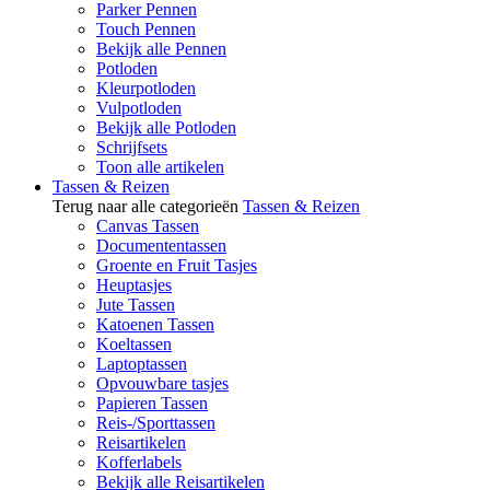
Parker Pennen
Touch Pennen
Bekijk alle Pennen
Potloden
Kleurpotloden
Vulpotloden
Bekijk alle Potloden
Schrijfsets
Toon alle artikelen
Tassen & Reizen
Terug naar alle categorieën
Tassen & Reizen
Canvas Tassen
Documententassen
Groente en Fruit Tasjes
Heuptasjes
Jute Tassen
Katoenen Tassen
Koeltassen
Laptoptassen
Opvouwbare tasjes
Papieren Tassen
Reis-/Sporttassen
Reisartikelen
Kofferlabels
Bekijk alle Reisartikelen