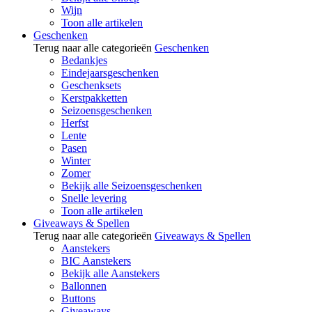
Wijn
Toon alle artikelen
Geschenken
Terug naar alle categorieën
Geschenken
Bedankjes
Eindejaarsgeschenken
Geschenksets
Kerstpakketten
Seizoensgeschenken
Herfst
Lente
Pasen
Winter
Zomer
Bekijk alle Seizoensgeschenken
Snelle levering
Toon alle artikelen
Giveaways & Spellen
Terug naar alle categorieën
Giveaways & Spellen
Aanstekers
BIC Aanstekers
Bekijk alle Aanstekers
Ballonnen
Buttons
Giveaways