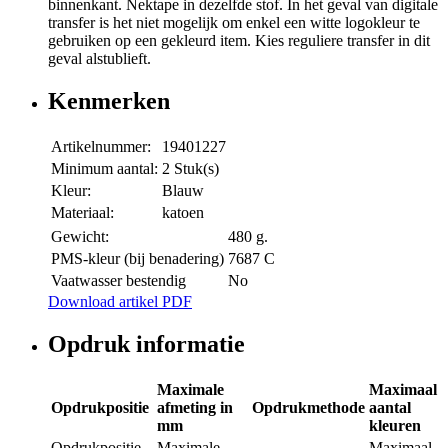
binnenkant. Nektape in dezelfde stof. In het geval van digitale
transfer is het niet mogelijk om enkel een witte logokleur te
gebruiken op een gekleurd item. Kies reguliere transfer in dit
geval alstublieft.
Kenmerken
Artikelnummer:
19401227
Minimum aantal:
2 Stuk(s)
Kleur:
Blauw
Materiaal:
katoen
Gewicht:
480 g.
PMS-kleur (bij benadering)
7687 C
Vaatwasser bestendig
No
Download artikel PDF
Opdruk informatie
Maximale
Maximaal
Opdrukpositie
afmeting in
Opdrukmethode
aantal
mm
kleuren
Opdrukpositie
Maximale
Maximaal