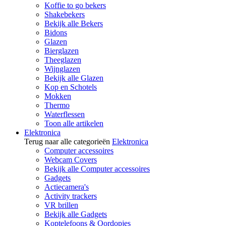
Koffie to go bekers
Shakebekers
Bekijk alle Bekers
Bidons
Glazen
Bierglazen
Theeglazen
Wijnglazen
Bekijk alle Glazen
Kop en Schotels
Mokken
Thermo
Waterflessen
Toon alle artikelen
Elektronica
Terug naar alle categorieën
Elektronica
Computer accessoires
Webcam Covers
Bekijk alle Computer accessoires
Gadgets
Actiecamera's
Activity trackers
VR brillen
Bekijk alle Gadgets
Koptelefoons & Oordopjes