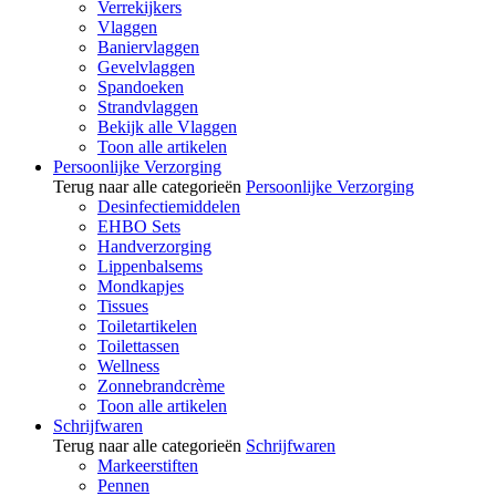
Verrekijkers
Vlaggen
Baniervlaggen
Gevelvlaggen
Spandoeken
Strandvlaggen
Bekijk alle Vlaggen
Toon alle artikelen
Persoonlijke Verzorging
Terug naar alle categorieën
Persoonlijke Verzorging
Desinfectiemiddelen
EHBO Sets
Handverzorging
Lippenbalsems
Mondkapjes
Tissues
Toiletartikelen
Toilettassen
Wellness
Zonnebrandcrème
Toon alle artikelen
Schrijfwaren
Terug naar alle categorieën
Schrijfwaren
Markeerstiften
Pennen