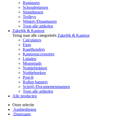
Rugtassen
Schoudertassen
Strandtassen
Trolleys
Winkel-/Draagtassen
Toon alle artikelen
Zakelijk & Kantoor
Terug naar alle categorieën
Zakelijk & Kantoor
Calculators
Etuis
Kaarthouders
Kantooraccessoires
Linialen
Mousepads
Notitieblokken
Notitieboeken
Post-It
Rollup banners
Schrijf-/Documentenmappen
Toon alle artikelen
Alle producten
Onze selectie
Aanbiedingen
Duurzaam