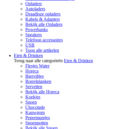
Opladers
Autoladers
Draadloze opladers
Kabels & Adapters
Bekijk alle Opladers
Powerbanks
Speakers
Telefoon accessoires
USB
Toon alle artikelen
Eten & Drinken
Terug naar alle categorieën
Eten & Drinken
Flesjes Water
Horeca
Bierviltjes
Borrelplanken
Servetten
Bekijk alle Horeca
Koekjes
Snoep
Chocolade
Kauwgom
Pepermuntjes
Snoeppotten
Bekijk alle Snoep