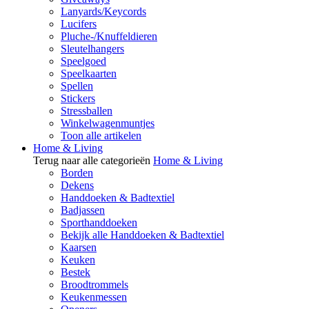
Lanyards/Keycords
Lucifers
Pluche-/Knuffeldieren
Sleutelhangers
Speelgoed
Speelkaarten
Spellen
Stickers
Stressballen
Winkelwagenmuntjes
Toon alle artikelen
Home & Living
Terug naar alle categorieën
Home & Living
Borden
Dekens
Handdoeken & Badtextiel
Badjassen
Sporthanddoeken
Bekijk alle Handdoeken & Badtextiel
Kaarsen
Keuken
Bestek
Broodtrommels
Keukenmessen