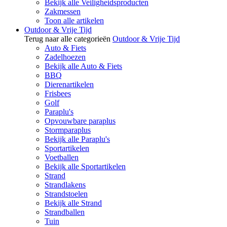
Bekijk alle Veiligheidsproducten
Zakmessen
Toon alle artikelen
Outdoor & Vrije Tijd
Terug naar alle categorieën
Outdoor & Vrije Tijd
Auto & Fiets
Zadelhoezen
Bekijk alle Auto & Fiets
BBQ
Dierenartikelen
Frisbees
Golf
Paraplu's
Opvouwbare paraplus
Stormparaplus
Bekijk alle Paraplu's
Sportartikelen
Voetballen
Bekijk alle Sportartikelen
Strand
Strandlakens
Strandstoelen
Bekijk alle Strand
Strandballen
Tuin