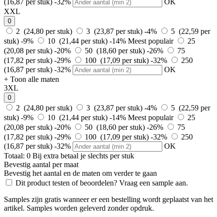
(16,87 per stuk)
-32%
OK
XXL
0
2 (24,80 per stuk)
3 (23,87 per stuk)
-4%
5 (22,59 per
stuk)
-9%
10 (21,44 per stuk)
-14%
Meest populair
25
(20,08 per stuk)
-20%
50 (18,60 per stuk)
-26%
75
(17,82 per stuk)
-29%
100 (17,09 per stuk)
-32%
250
(16,87 per stuk)
-32%
OK
+ Toon alle maten
3XL
0
2 (24,80 per stuk)
3 (23,87 per stuk)
-4%
5 (22,59 per
stuk)
-9%
10 (21,44 per stuk)
-14%
Meest populair
25
(20,08 per stuk)
-20%
50 (18,60 per stuk)
-26%
75
(17,82 per stuk)
-29%
100 (17,09 per stuk)
-32%
250
(16,87 per stuk)
-32%
OK
Totaal:
0
Bij
extra betaal je slechts
per stuk
Bevestig aantal per maat
Bevestig het aantal en de maten om verder te gaan
Dit product testen of beoordelen? Vraag een sample aan.
Samples zijn gratis wanneer er een bestelling wordt geplaatst van het
artikel. Samples worden geleverd zonder opdruk.