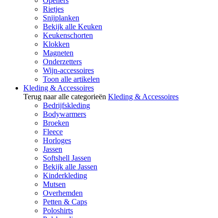
Openers
Rietjes
Snijplanken
Bekijk alle Keuken
Keukenschorten
Klokken
Magneten
Onderzetters
Wijn-accessoires
Toon alle artikelen
Kleding & Accessoires
Terug naar alle categorieën
Kleding & Accessoires
Bedrijfskleding
Bodywarmers
Broeken
Fleece
Horloges
Jassen
Softshell Jassen
Bekijk alle Jassen
Kinderkleding
Mutsen
Overhemden
Petten & Caps
Poloshirts