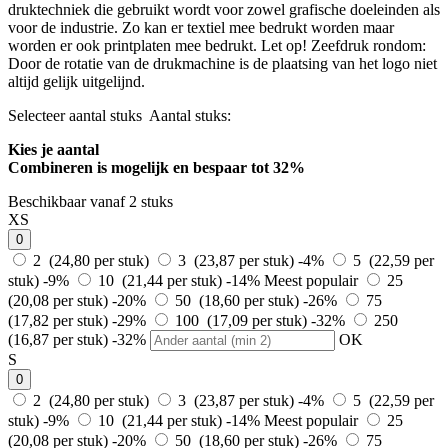
druktechniek die gebruikt wordt voor zowel grafische doeleinden als
voor de industrie. Zo kan er textiel mee bedrukt worden maar
worden er ook printplaten mee bedrukt. Let op! Zeefdruk rondom:
Door de rotatie van de drukmachine is de plaatsing van het logo niet
altijd gelijk uitgelijnd.
Selecteer aantal stuks
Aantal stuks:
Kies je aantal
Combineren is mogelijk en
bespaar tot 32%
Beschikbaar vanaf 2 stuks
XS
0
2 (24,80 per stuk)
3 (23,87 per stuk)
-4%
5 (22,59 per
stuk)
-9%
10 (21,44 per stuk)
-14%
Meest populair
25
(20,08 per stuk)
-20%
50 (18,60 per stuk)
-26%
75
(17,82 per stuk)
-29%
100 (17,09 per stuk)
-32%
250
(16,87 per stuk)
-32%
OK
S
0
2 (24,80 per stuk)
3 (23,87 per stuk)
-4%
5 (22,59 per
stuk)
-9%
10 (21,44 per stuk)
-14%
Meest populair
25
(20,08 per stuk)
-20%
50 (18,60 per stuk)
-26%
75