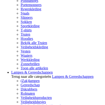
Polsbandjes
Portemonnees
Regenkleding
Sjaals
Slippers
Sokken
Sportkleding
T-shirts
Truien
Hoodies
Bekijk alle Truien
Veiligheidskleding
Vesten
Waaiers
Werkkleding
Zonnebrillen
Toon alle artikelen
Lampen & Gereedschappen
Terug naar alle categorieën
Lampen & Gereedschappen
(Zak)lampen
Gereedschap
IJskrabbers
Rolmaten
Veiligheidsproducten
Veiligheidshesjes