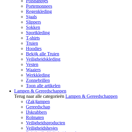
Polsbandjes
Portemonnees
Regenkleding
Sjaals
Slippers
Sokken
Sportkleding
T-shirts
Truien
Hoodies
Bekijk alle Truien
Veiligheidskleding
Vesten
Waaiers
Werkkleding
Zonnebrillen
Toon alle artikelen
Lampen & Gereedschappen
Terug naar alle categorieën
Lampen & Gereedschappen
(Zak)lampen
Gereedschap
IJskrabbers
Rolmaten
Veiligheidsproducten
Veiligheidshesjes