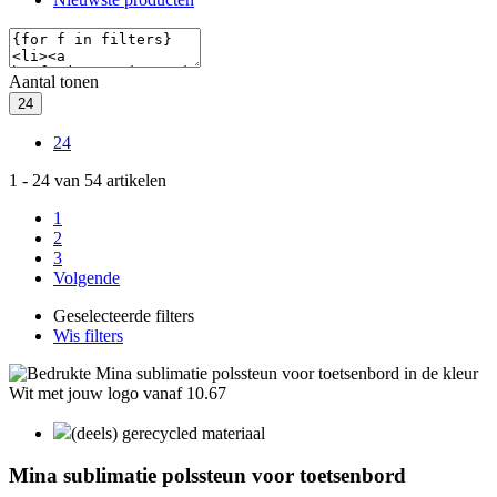
Aantal tonen
24
24
1
-
24
van
54
artikelen
1
2
3
Volgende
Geselecteerde filters
Wis filters
(deels) gerecycled materiaal
Mina sublimatie polssteun voor toetsenbord