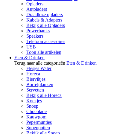
Opladers
Autoladers
Draadloze opladers
Kabels & Adapters
Bekijk alle Opladers
Powerbanks
Speakers
Telefoon accessoires
USB
Toon alle artikelen
Eten & Drinken
Terug naar alle categorieën
Eten & Drinken
Flesjes Water
Horeca
Bierviltjes
Borrelplanken
Servetten
Bekijk alle Horeca
Koekjes
Snoep
Chocolade
Kauwgom
Pepermuntjes
Snoeppotten
Bekijk alle Snoep