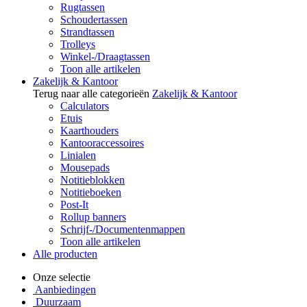
Rugtassen
Schoudertassen
Strandtassen
Trolleys
Winkel-/Draagtassen
Toon alle artikelen
Zakelijk & Kantoor
Terug naar alle categorieën
Zakelijk & Kantoor
Calculators
Etuis
Kaarthouders
Kantooraccessoires
Linialen
Mousepads
Notitieblokken
Notitieboeken
Post-It
Rollup banners
Schrijf-/Documentenmappen
Toon alle artikelen
Alle producten
Onze selectie
Aanbiedingen
Duurzaam