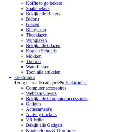
Koffie to go bekers
Shakebekers
Bekijk alle Bekers
Bidons
Glazen
Bierglazen
Theeglazen
Wijnglazen
Bekijk alle Glazen
Kop en Schotels
Mokken
Thermo
Waterflessen
Toon alle artikelen
Elektronica
Terug naar alle categorieën
Elektronica
Computer accessoires
Webcam Covers
Bekijk alle Computer accessoires
Gadgets
Actiecamera's
Activity trackers
VR brillen
Bekijk alle Gadgets
Koptelefoons & Oordopjes