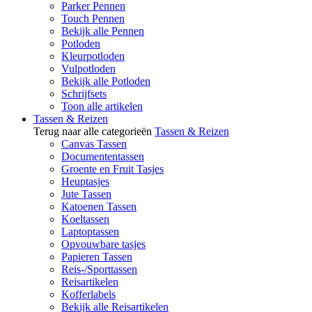
Parker Pennen
Touch Pennen
Bekijk alle Pennen
Potloden
Kleurpotloden
Vulpotloden
Bekijk alle Potloden
Schrijfsets
Toon alle artikelen
Tassen & Reizen
Terug naar alle categorieën
Tassen & Reizen
Canvas Tassen
Documententassen
Groente en Fruit Tasjes
Heuptasjes
Jute Tassen
Katoenen Tassen
Koeltassen
Laptoptassen
Opvouwbare tasjes
Papieren Tassen
Reis-/Sporttassen
Reisartikelen
Kofferlabels
Bekijk alle Reisartikelen