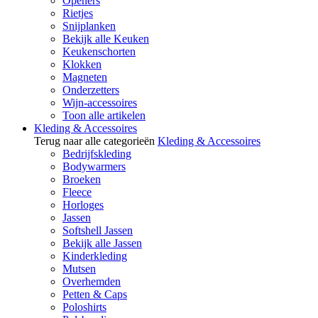
Openers
Rietjes
Snijplanken
Bekijk alle Keuken
Keukenschorten
Klokken
Magneten
Onderzetters
Wijn-accessoires
Toon alle artikelen
Kleding & Accessoires
Terug naar alle categorieën
Kleding & Accessoires
Bedrijfskleding
Bodywarmers
Broeken
Fleece
Horloges
Jassen
Softshell Jassen
Bekijk alle Jassen
Kinderkleding
Mutsen
Overhemden
Petten & Caps
Poloshirts