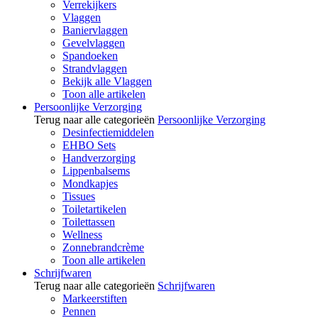
Verrekijkers
Vlaggen
Baniervlaggen
Gevelvlaggen
Spandoeken
Strandvlaggen
Bekijk alle Vlaggen
Toon alle artikelen
Persoonlijke Verzorging
Terug naar alle categorieën
Persoonlijke Verzorging
Desinfectiemiddelen
EHBO Sets
Handverzorging
Lippenbalsems
Mondkapjes
Tissues
Toiletartikelen
Toilettassen
Wellness
Zonnebrandcrème
Toon alle artikelen
Schrijfwaren
Terug naar alle categorieën
Schrijfwaren
Markeerstiften
Pennen