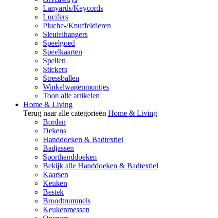
Lanyards/Keycords
Lucifers
Pluche-/Knuffeldieren
Sleutelhangers
Speelgoed
Speelkaarten
Spellen
Stickers
Stressballen
Winkelwagenmuntjes
Toon alle artikelen
Home & Living
Terug naar alle categorieën
Home & Living
Borden
Dekens
Handdoeken & Badtextiel
Badjassen
Sporthanddoeken
Bekijk alle Handdoeken & Badtextiel
Kaarsen
Keuken
Bestek
Broodtrommels
Keukenmessen