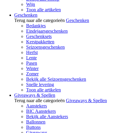
Wijn
Toon alle artikelen
Geschenken
Terug naar alle categorieën
Geschenken
Bedankjes
Eindejaarsgeschenken
Geschenksets
Kerstpakketten
Seizoensgeschenken
Herfst
Lente
Pasen
Winter
Zomer
Bekijk alle Seizoensgeschenken
Snelle levering
Toon alle artikelen
Giveaways & Spellen
Terug naar alle categorieën
Giveaways & Spellen
Aanstekers
BIC Aanstekers
Bekijk alle Aanstekers
Ballonnen
Buttons
Giveaways