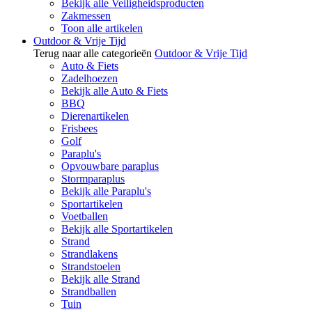
Bekijk alle Veiligheidsproducten
Zakmessen
Toon alle artikelen
Outdoor & Vrije Tijd
Terug naar alle categorieën
Outdoor & Vrije Tijd
Auto & Fiets
Zadelhoezen
Bekijk alle Auto & Fiets
BBQ
Dierenartikelen
Frisbees
Golf
Paraplu's
Opvouwbare paraplus
Stormparaplus
Bekijk alle Paraplu's
Sportartikelen
Voetballen
Bekijk alle Sportartikelen
Strand
Strandlakens
Strandstoelen
Bekijk alle Strand
Strandballen
Tuin