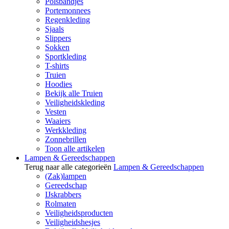
Polsbandjes
Portemonnees
Regenkleding
Sjaals
Slippers
Sokken
Sportkleding
T-shirts
Truien
Hoodies
Bekijk alle Truien
Veiligheidskleding
Vesten
Waaiers
Werkkleding
Zonnebrillen
Toon alle artikelen
Lampen & Gereedschappen
Terug naar alle categorieën
Lampen & Gereedschappen
(Zak)lampen
Gereedschap
IJskrabbers
Rolmaten
Veiligheidsproducten
Veiligheidshesjes