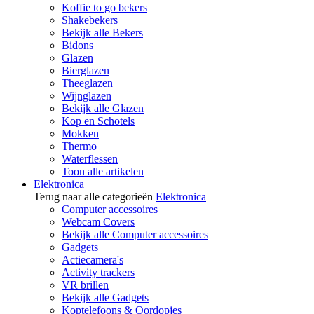
Koffie to go bekers
Shakebekers
Bekijk alle Bekers
Bidons
Glazen
Bierglazen
Theeglazen
Wijnglazen
Bekijk alle Glazen
Kop en Schotels
Mokken
Thermo
Waterflessen
Toon alle artikelen
Elektronica
Terug naar alle categorieën
Elektronica
Computer accessoires
Webcam Covers
Bekijk alle Computer accessoires
Gadgets
Actiecamera's
Activity trackers
VR brillen
Bekijk alle Gadgets
Koptelefoons & Oordopjes