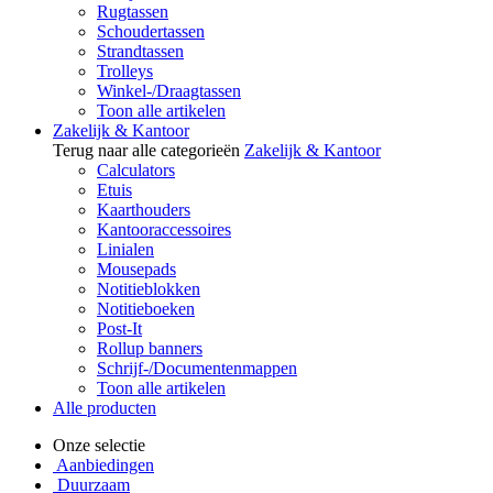
Rugtassen
Schoudertassen
Strandtassen
Trolleys
Winkel-/Draagtassen
Toon alle artikelen
Zakelijk & Kantoor
Terug naar alle categorieën
Zakelijk & Kantoor
Calculators
Etuis
Kaarthouders
Kantooraccessoires
Linialen
Mousepads
Notitieblokken
Notitieboeken
Post-It
Rollup banners
Schrijf-/Documentenmappen
Toon alle artikelen
Alle producten
Onze selectie
Aanbiedingen
Duurzaam