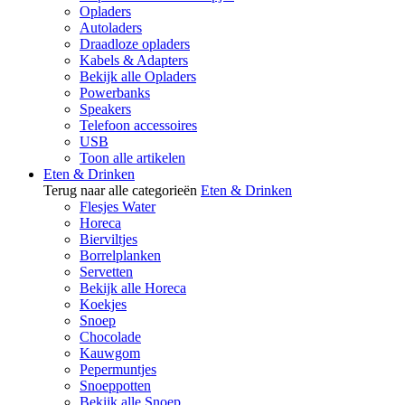
Opladers
Autoladers
Draadloze opladers
Kabels & Adapters
Bekijk alle Opladers
Powerbanks
Speakers
Telefoon accessoires
USB
Toon alle artikelen
Eten & Drinken
Terug naar alle categorieën
Eten & Drinken
Flesjes Water
Horeca
Bierviltjes
Borrelplanken
Servetten
Bekijk alle Horeca
Koekjes
Snoep
Chocolade
Kauwgom
Pepermuntjes
Snoeppotten
Bekijk alle Snoep