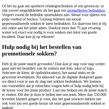
Of het nu gaat om sportieve relatiegeschenken of een giveaway: er
zijn zoveel mogelijkheden als het gaat om
sportartikelen bedrukken
.
Vergeet vooral de bedrukte sportsokken niet. Ideaal voor tijdens een
potje voetbal of hockey. Genoeg redenen om mooie
gepersonaliseerde sokken te laten bedrukken. En daarvoor ben je bij
ons zeker aan het juiste adres. Dankzij meer dan 75 jaar ervaring
weten wij exact wat nodig is voor sokken met tekst van goede
kwaliteit. Daar kun jij op rekenen!
Hulp nodig bij het bestellen van
promotionele sokken?
Heb jij de juiste match gevonden? Dan kun je stap voor stap verder
gaan met het bestellen van de sokken met foto, tekst of logo.
Selecteer de kleur, de opdruklocatie(s), het aantal stuks en de
gewenste leverdatum. Na akkoord van de digitale drukproef gaan
we direct voor je aan de slag met sokken bedrukken. We kunnen
ons voorstellen dat je misschien vragen hebt of hulp nodig hebt bij
de keuze voor het juiste product. Laat ons helpen om de juiste match
te vinden. Dit doe je door te bellen met ons team. Meer dan 550.000
tevreden klanten gingen je voor, dus het gaat sowieso lukken om
ook voor jou een goede keuze uit onze gepersonaliseerde sokken te
maken!