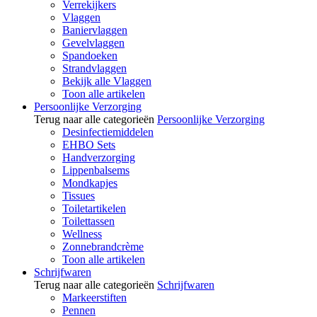
Verrekijkers
Vlaggen
Baniervlaggen
Gevelvlaggen
Spandoeken
Strandvlaggen
Bekijk alle Vlaggen
Toon alle artikelen
Persoonlijke Verzorging
Terug naar alle categorieën
Persoonlijke Verzorging
Desinfectiemiddelen
EHBO Sets
Handverzorging
Lippenbalsems
Mondkapjes
Tissues
Toiletartikelen
Toilettassen
Wellness
Zonnebrandcrème
Toon alle artikelen
Schrijfwaren
Terug naar alle categorieën
Schrijfwaren
Markeerstiften
Pennen