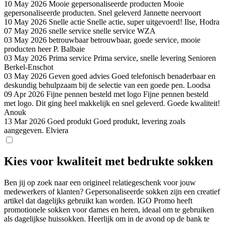
10 May 2026
Mooie gepersonaliseerde producten
Mooie
gepersonaliseerde producten. Snel geleverd
Jannette neervoort
10 May 2026
Snelle actie
Snelle actie, super uitgevoerd!
Ilse, Hodra
07 May 2026
snelle service
snelle service
WZA
03 May 2026
betrouwbaar
betrouwbaar, goede service, mooie
producten
heer P. Balbaie
03 May 2026
Prima service
Prima service, snelle levering
Senioren
Berkel-Enschot
03 May 2026
Geven goed advies
Goed telefonisch benaderbaar en
deskundig behulpzaam bij de selectie van een goede pen.
Loodsa
09 Apr 2026
Fijne pennen besteld met logo
Fijne pennen besteld
met logo. Dit ging heel makkelijk en snel geleverd. Goede kwaliteit!
Anouk
13 Mar 2026
Goed produkt
Goed produkt, levering zoals
aangegeven.
Elviera
Kies voor kwaliteit met bedrukte sokken
Ben jij op zoek naar een origineel relatiegeschenk voor jouw
medewerkers of klanten? Gepersonaliseerde sokken zijn een creatief
artikel dat dagelijks gebruikt kan worden. IGO Promo heeft
promotionele sokken voor dames en heren, ideaal om te gebruiken
als dagelijkse huissokken. Heerlijk om in de avond op de bank te