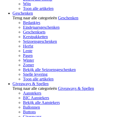
Wijn
Toon alle artikelen
Geschenken
Terug naar alle categorieën
Geschenken
Bedankjes
Eindejaarsgeschenken
Geschenksets
Kerstpakketten
Seizoensgeschenken
Herfst
Lente
Pasen
Winter
Zomer
Bekijk alle Seizoensgeschenken
Snelle levering
Toon alle artikelen
Giveaways & Spellen
Terug naar alle categorieën
Giveaways & Spellen
Aanstekers
BIC Aanstekers
Bekijk alle Aanstekers
Ballonnen
Buttons
Giveaways