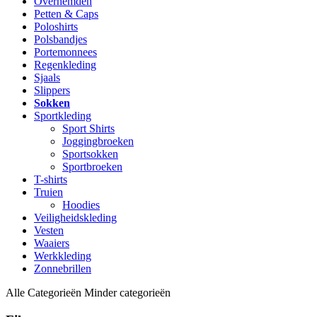
Overhemden
Petten & Caps
Poloshirts
Polsbandjes
Portemonnees
Regenkleding
Sjaals
Slippers
Sokken
Sportkleding
Sport Shirts
Joggingbroeken
Sportsokken
Sportbroeken
T-shirts
Truien
Hoodies
Veiligheidskleding
Vesten
Waaiers
Werkkleding
Zonnebrillen
Alle Categorieën
Minder categorieën