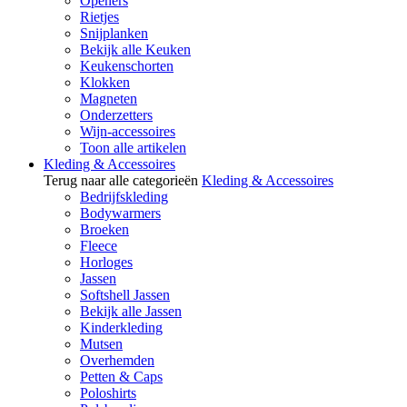
Openers
Rietjes
Snijplanken
Bekijk alle Keuken
Keukenschorten
Klokken
Magneten
Onderzetters
Wijn-accessoires
Toon alle artikelen
Kleding & Accessoires
Terug naar alle categorieën
Kleding & Accessoires
Bedrijfskleding
Bodywarmers
Broeken
Fleece
Horloges
Jassen
Softshell Jassen
Bekijk alle Jassen
Kinderkleding
Mutsen
Overhemden
Petten & Caps
Poloshirts