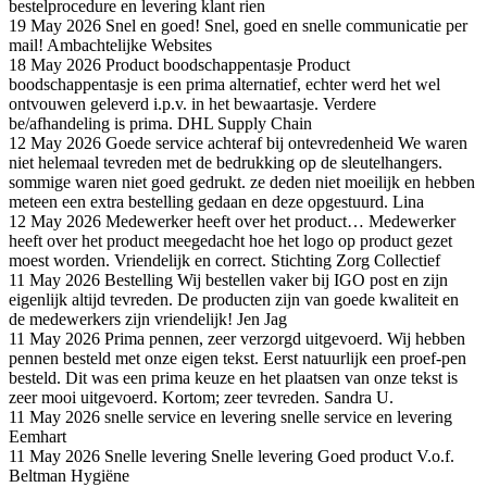
bestelprocedure en levering
klant rien
19 May 2026
Snel en goed!
Snel, goed en snelle communicatie per
mail!
Ambachtelijke Websites
18 May 2026
Product boodschappentasje
Product
boodschappentasje is een prima alternatief, echter werd het wel
ontvouwen geleverd i.p.v. in het bewaartasje. Verdere
be/afhandeling is prima.
DHL Supply Chain
12 May 2026
Goede service achteraf bij ontevredenheid
We waren
niet helemaal tevreden met de bedrukking op de sleutelhangers.
sommige waren niet goed gedrukt. ze deden niet moeilijk en hebben
meteen een extra bestelling gedaan en deze opgestuurd.
Lina
12 May 2026
Medewerker heeft over het product…
Medewerker
heeft over het product meegedacht hoe het logo op product gezet
moest worden. Vriendelijk en correct.
Stichting Zorg Collectief
11 May 2026
Bestelling
Wij bestellen vaker bij IGO post en zijn
eigenlijk altijd tevreden. De producten zijn van goede kwaliteit en
de medewerkers zijn vriendelijk!
Jen Jag
11 May 2026
Prima pennen, zeer verzorgd uitgevoerd.
Wij hebben
pennen besteld met onze eigen tekst. Eerst natuurlijk een proef-pen
besteld. Dit was een prima keuze en het plaatsen van onze tekst is
zeer mooi uitgevoerd. Kortom; zeer tevreden.
Sandra U.
11 May 2026
snelle service en levering
snelle service en levering
Eemhart
11 May 2026
Snelle levering
Snelle levering Goed product
V.o.f.
Beltman Hygiëne