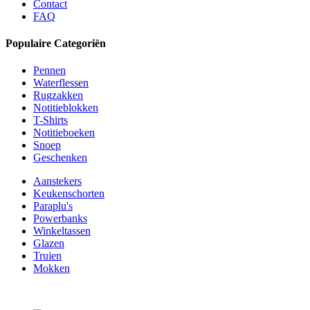
Contact
FAQ
Populaire Categoriën
Pennen
Waterflessen
Rugzakken
Notitieblokken
T-Shirts
Notitieboeken
Snoep
Geschenken
Aanstekers
Keukenschorten
Paraplu's
Powerbanks
Winkeltassen
Glazen
Truien
Mokken