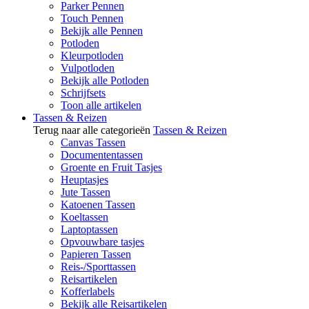
Parker Pennen
Touch Pennen
Bekijk alle Pennen
Potloden
Kleurpotloden
Vulpotloden
Bekijk alle Potloden
Schrijfsets
Toon alle artikelen
Tassen & Reizen
Terug naar alle categorieën
Tassen & Reizen
Canvas Tassen
Documententassen
Groente en Fruit Tasjes
Heuptasjes
Jute Tassen
Katoenen Tassen
Koeltassen
Laptoptassen
Opvouwbare tasjes
Papieren Tassen
Reis-/Sporttassen
Reisartikelen
Kofferlabels
Bekijk alle Reisartikelen