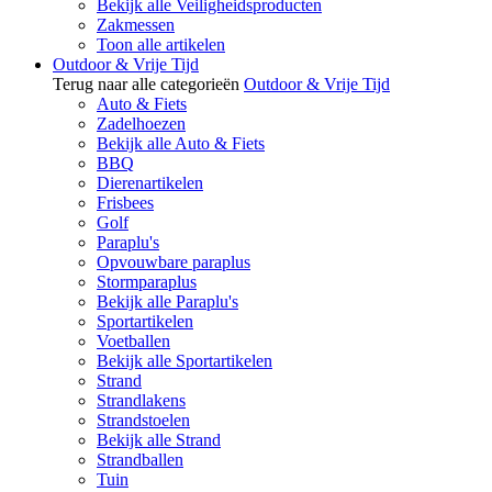
Bekijk alle Veiligheidsproducten
Zakmessen
Toon alle artikelen
Outdoor & Vrije Tijd
Terug naar alle categorieën
Outdoor & Vrije Tijd
Auto & Fiets
Zadelhoezen
Bekijk alle Auto & Fiets
BBQ
Dierenartikelen
Frisbees
Golf
Paraplu's
Opvouwbare paraplus
Stormparaplus
Bekijk alle Paraplu's
Sportartikelen
Voetballen
Bekijk alle Sportartikelen
Strand
Strandlakens
Strandstoelen
Bekijk alle Strand
Strandballen
Tuin