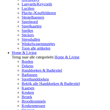
Lanyards/Keycords
Lucifers
Pluche-/Knuffeldieren
Sleutelhangers
Speelgoed
Speelkaarten
Spellen
Stickers
Stressballen
Winkelwagenmuntjes
Toon alle artikelen
Home & Living
Terug naar alle categorieën
Home & Living
Borden
Dekens
Handdoeken & Badtextiel
Badjassen
Sporthanddoeken
Bekijk alle Handdoeken & Badtextiel
Kaarsen
Keuken
Bestek
Broodtrommels
Keukenmessen