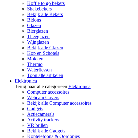
Koffie to go bekers
Shakebekers
Bekijk alle Bekers
Bidons
Glazen
Bierglazen
Theeglazen
Wijnglazen
Bekijk alle Glazen
Kop en Schotels
Mokken
Thermo
Waterflessen
Toon alle artikelen
Elektronica
Terug naar alle categorieën
Elektronica
Computer accessoires
Webcam Covers
Bekijk alle Computer accessoires
Gadgets
Actiecamera's
Activity trackers
VR brillen
Bekijk alle Gadgets
Koptelefoons & Oordopjes