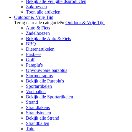
Bekijk alle Veiligheidsproducten
Zakmessen
Toon alle artikelen
Outdoor & Vrije Tijd
Terug naar alle categorieën
Outdoor & Vrije Tijd
Auto & Fiets
Zadelhoezen
Bekijk alle Auto & Fiets
BBQ
Dierenartikelen
Frisbees
Golf
Paraplu's
Opvouwbare paraplus
Stormparaplus
Bekijk alle Paraplu's
Sportartikelen
Voetballen
Bekijk alle Sportartikelen
Strand
Strandlakens
Strandstoelen
Bekijk alle Strand
Strandballen
Tuin