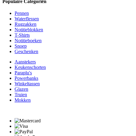
Populaire Categoriën
Pennen
Waterflessen
Rugzakken
Notitieblokken
T-Shirts
Notitieboeken
Snoep
Geschenken
Aanstekers
Keukenschorten
Paraplu's
Powerbanks
Winkeltassen
Glazen
Truien
Mokken