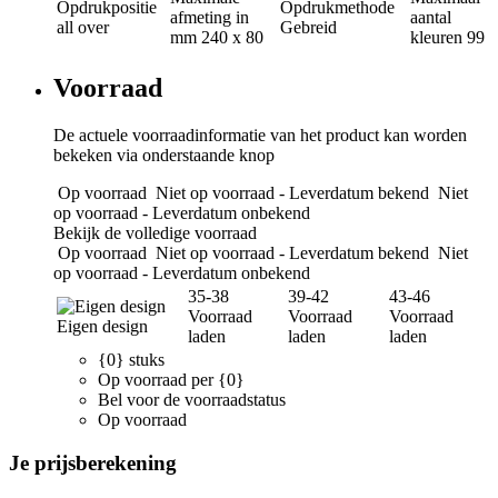
Opdrukpositie
Opdrukmethode
afmeting in
aantal
all over
Gebreid
mm
240 x 80
kleuren
99
Voorraad
De actuele voorraadinformatie van het product kan worden
bekeken via onderstaande knop
Op voorraad
Niet op voorraad - Leverdatum bekend
Niet
op voorraad - Leverdatum onbekend
Bekijk de volledige voorraad
Op voorraad
Niet op voorraad - Leverdatum bekend
Niet
op voorraad - Leverdatum onbekend
35-38
39-42
43-46
Voorraad
Voorraad
Voorraad
Eigen design
laden
laden
laden
{0} stuks
Op voorraad per {0}
Bel voor de voorraadstatus
Op voorraad
Je prijsberekening