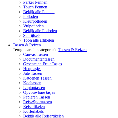
Parker Pennen
Touch Pennen
Bekijk alle Pennen
Potloden
Kleurpotloden
Vulpotloden
Bekijk alle Potloden
Schrijfsets
Toon alle artikelen
Tassen & Reizen
Terug naar alle categorieën
Tassen & Reizen
Canvas Tassen
Documententassen
Groente en Fruit Tasjes
Heuptasjes
Jute Tassen
Katoenen Tassen
Koeltassen
Laptoptassen
Opvouwbare tasjes
Papieren Tassen
Reis-/Sporttassen
Reisartikelen
Kofferlabels
Bekijk alle Reisartikelen