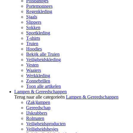
Polsbandjes
Portemonnees
Regenkleding
Sjaals
Slippers
Sokken
Sportkleding
T-shirts
Truien
Hoodies
Bekijk alle Truien
Veiligheidskleding
Vesten
Waaiers
Werkkleding
Zonnebrillen
Toon alle artikelen
Lampen & Gereedschappen
Terug naar alle categorieën
Lampen & Gereedschappen
(Zak)lampen
Gereedschap
IJskrabbers
Rolmaten
Veiligheidsproducten
Veiligheidshesjes