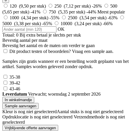
120 (9,50 per stuk)
250 (7,12 per stuk)
-26%
500
(5,65 per stuk)
-41%
750 (5,35 per stuk)
-44%
Meest populair
1000 (4,34 per stuk)
-55%
2500 (3,54 per stuk)
-63%
5000 (3,38 per stuk)
-65%
10000 (3,24 per stuk)
-66%
OK
Totaal:
0
Bij
extra betaal je slechts
per stuk
Bevestig aantal per maat
Bevestig het aantal en de maten om verder te gaan
Dit product testen of beoordelen? Vraag een sample aan.
Samples zijn gratis wanneer er een bestelling wordt geplaatst van het
artikel. Samples worden geleverd zonder opdruk.
35-38
39-42
43-46
Leverdatum
Verwacht; woensdag 2 september 2026
In winkelmandje
Sample aanvragen
Kleur is nog niet geselecteerd
Aantal stuks is nog niet geselecteerd
Opdruklocatie is nog niet geselecteerd
Verzendmethode is nog niet
geselecteerd
Vrijblijvende offerte aanvragen