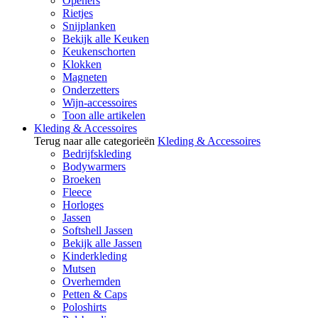
Openers
Rietjes
Snijplanken
Bekijk alle Keuken
Keukenschorten
Klokken
Magneten
Onderzetters
Wijn-accessoires
Toon alle artikelen
Kleding & Accessoires
Terug naar alle categorieën
Kleding & Accessoires
Bedrijfskleding
Bodywarmers
Broeken
Fleece
Horloges
Jassen
Softshell Jassen
Bekijk alle Jassen
Kinderkleding
Mutsen
Overhemden
Petten & Caps
Poloshirts