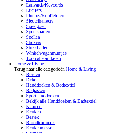
Lanyards/Keycords
Lucifers
Pluche-/Knuffeldieren
Sleutelhangers
Speelgoed
Speelkaarten
Spellen
Stickers
Stressballen
Winkelwagenmuntjes
Toon alle artikelen
Home & Living
Terug naar alle categorieën
Home & Living
Borden
Dekens
Handdoeken & Badtextiel
Badjassen
Sporthanddoeken
Bekijk alle Handdoeken & Badtextiel
Kaarsen
Keuken
Bestek
Broodtrommels
Keukenmessen