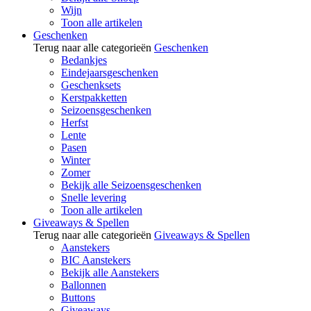
Wijn
Toon alle artikelen
Geschenken
Terug naar alle categorieën
Geschenken
Bedankjes
Eindejaarsgeschenken
Geschenksets
Kerstpakketten
Seizoensgeschenken
Herfst
Lente
Pasen
Winter
Zomer
Bekijk alle Seizoensgeschenken
Snelle levering
Toon alle artikelen
Giveaways & Spellen
Terug naar alle categorieën
Giveaways & Spellen
Aanstekers
BIC Aanstekers
Bekijk alle Aanstekers
Ballonnen
Buttons
Giveaways