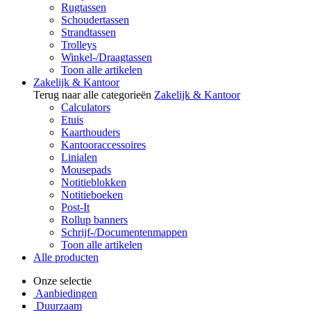
Rugtassen
Schoudertassen
Strandtassen
Trolleys
Winkel-/Draagtassen
Toon alle artikelen
Zakelijk & Kantoor
Terug naar alle categorieën
Zakelijk & Kantoor
Calculators
Etuis
Kaarthouders
Kantooraccessoires
Linialen
Mousepads
Notitieblokken
Notitieboeken
Post-It
Rollup banners
Schrijf-/Documentenmappen
Toon alle artikelen
Alle producten
Onze selectie
Aanbiedingen
Duurzaam