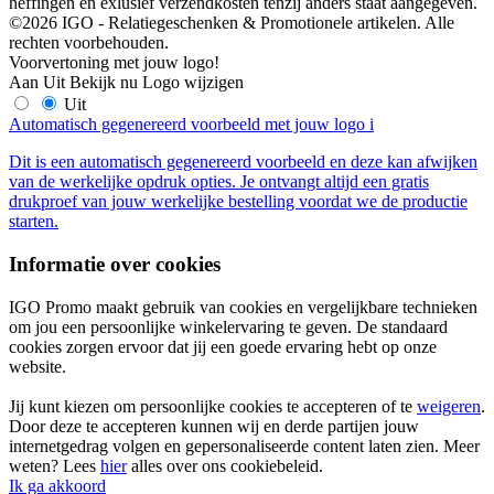
heffingen en exlusief verzendkosten tenzij anders staat aangegeven.
©2026 IGO - Relatiegeschenken & Promotionele artikelen. Alle
rechten voorbehouden.
Voorvertoning met jouw logo!
Aan
Uit
Bekijk nu
Logo wijzigen
Uit
Automatisch gegenereerd voorbeeld met jouw logo
i
Dit is een automatisch gegenereerd voorbeeld en deze kan afwijken
van de werkelijke opdruk opties. Je ontvangt altijd een gratis
drukproef van jouw werkelijke bestelling voordat we de productie
starten.
Informatie over cookies
IGO Promo maakt gebruik van cookies en vergelijkbare technieken
om jou een persoonlijke winkelervaring te geven. De standaard
cookies zorgen ervoor dat jij een goede ervaring hebt op onze
website.
Jij kunt kiezen om persoonlijke cookies te accepteren of te
weigeren
.
Door deze te accepteren kunnen wij en derde partijen jouw
internetgedrag volgen en gepersonaliseerde content laten zien. Meer
weten? Lees
hier
alles over ons cookiebeleid.
Ik ga akkoord