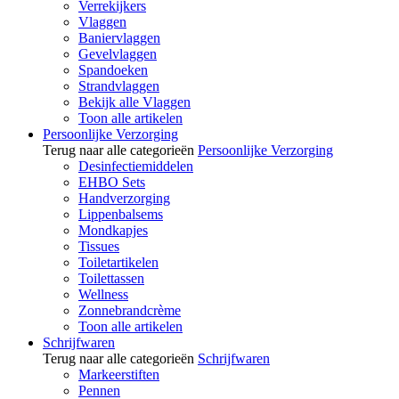
Verrekijkers
Vlaggen
Baniervlaggen
Gevelvlaggen
Spandoeken
Strandvlaggen
Bekijk alle Vlaggen
Toon alle artikelen
Persoonlijke Verzorging
Terug naar alle categorieën
Persoonlijke Verzorging
Desinfectiemiddelen
EHBO Sets
Handverzorging
Lippenbalsems
Mondkapjes
Tissues
Toiletartikelen
Toilettassen
Wellness
Zonnebrandcrème
Toon alle artikelen
Schrijfwaren
Terug naar alle categorieën
Schrijfwaren
Markeerstiften
Pennen