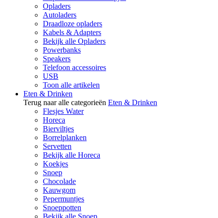
Opladers
Autoladers
Draadloze opladers
Kabels & Adapters
Bekijk alle Opladers
Powerbanks
Speakers
Telefoon accessoires
USB
Toon alle artikelen
Eten & Drinken
Terug naar alle categorieën
Eten & Drinken
Flesjes Water
Horeca
Bierviltjes
Borrelplanken
Servetten
Bekijk alle Horeca
Koekjes
Snoep
Chocolade
Kauwgom
Pepermuntjes
Snoeppotten
Bekijk alle Snoep