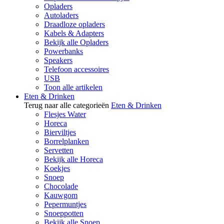
Opladers
Autoladers
Draadloze opladers
Kabels & Adapters
Bekijk alle Opladers
Powerbanks
Speakers
Telefoon accessoires
USB
Toon alle artikelen
Eten & Drinken
Terug naar alle categorieën
Eten & Drinken
Flesjes Water
Horeca
Bierviltjes
Borrelplanken
Servetten
Bekijk alle Horeca
Koekjes
Snoep
Chocolade
Kauwgom
Pepermuntjes
Snoeppotten
Bekijk alle Snoep