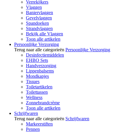
Verrekijkers
Vlaggen
Baniervlaggen
Gevelvlaggen
Spandoeken
Strandvlaggen
Bekijk alle Vlaggen
Toon alle artikelen
Persoonlijke Verzorging
Terug naar alle categorieën
Persoonlijke Verzorging
Desinfectiemiddelen
EHBO Sets
Handverzorging
Lippenbalsems
Mondkapjes
Tissues
Toiletartikelen
Toilettassen
Wellness
Zonnebrandcrème
Toon alle artikelen
Schrijfwaren
Terug naar alle categorieën
Schrijfwaren
Markeerstiften
Pennen