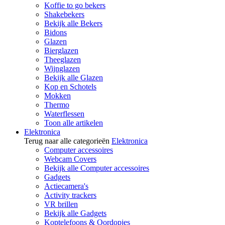
Koffie to go bekers
Shakebekers
Bekijk alle Bekers
Bidons
Glazen
Bierglazen
Theeglazen
Wijnglazen
Bekijk alle Glazen
Kop en Schotels
Mokken
Thermo
Waterflessen
Toon alle artikelen
Elektronica
Terug naar alle categorieën
Elektronica
Computer accessoires
Webcam Covers
Bekijk alle Computer accessoires
Gadgets
Actiecamera's
Activity trackers
VR brillen
Bekijk alle Gadgets
Koptelefoons & Oordopjes