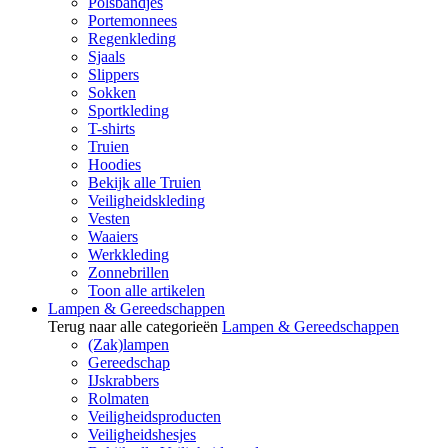
Polsbandjes
Portemonnees
Regenkleding
Sjaals
Slippers
Sokken
Sportkleding
T-shirts
Truien
Hoodies
Bekijk alle Truien
Veiligheidskleding
Vesten
Waaiers
Werkkleding
Zonnebrillen
Toon alle artikelen
Lampen & Gereedschappen
Terug naar alle categorieën
Lampen & Gereedschappen
(Zak)lampen
Gereedschap
IJskrabbers
Rolmaten
Veiligheidsproducten
Veiligheidshesjes