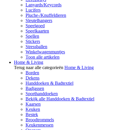
Lanyards/Keycords
Lucifers
Pluche-/Knuffeldieren
Sleutelhangers
Speelgoed
Speelkaarten
Spellen
Stickers
Stressballen
Winkelwagenmuntjes
Toon alle artikelen
Home & Living
Terug naar alle categorieën
Home & Living
Borden
Dekens
Handdoeken & Badtextiel
Badjassen
Sporthanddoeken
Bekijk alle Handdoeken & Badtextiel
Kaarsen
Keuken
Bestek
Broodtrommels
Keukenmessen