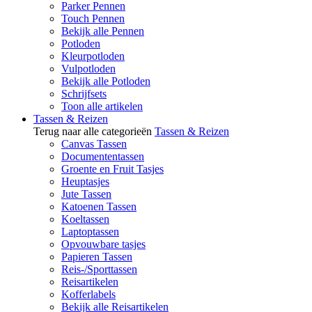
Parker Pennen
Touch Pennen
Bekijk alle Pennen
Potloden
Kleurpotloden
Vulpotloden
Bekijk alle Potloden
Schrijfsets
Toon alle artikelen
Tassen & Reizen
Terug naar alle categorieën
Tassen & Reizen
Canvas Tassen
Documententassen
Groente en Fruit Tasjes
Heuptasjes
Jute Tassen
Katoenen Tassen
Koeltassen
Laptoptassen
Opvouwbare tasjes
Papieren Tassen
Reis-/Sporttassen
Reisartikelen
Kofferlabels
Bekijk alle Reisartikelen