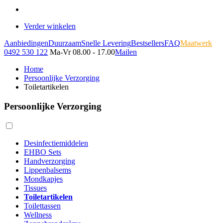
Verder winkelen
Aanbiedingen
Duurzaam
Snelle Levering
Bestsellers
FAQ
Maatwerk
0492 530 122
Ma-Vr 08.00 - 17.00
Mailen
Home
Persoonlijke Verzorging
Toiletartikelen
Persoonlijke Verzorging
Desinfectiemiddelen
EHBO Sets
Handverzorging
Lippenbalsems
Mondkapjes
Tissues
Toiletartikelen
Toilettassen
Wellness