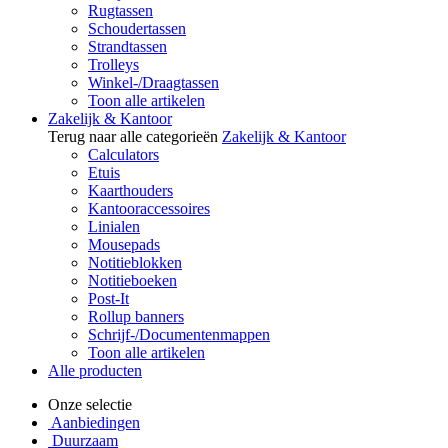
Rugtassen
Schoudertassen
Strandtassen
Trolleys
Winkel-/Draagtassen
Toon alle artikelen
Zakelijk & Kantoor
Terug naar alle categorieën
Zakelijk & Kantoor
Calculators
Etuis
Kaarthouders
Kantooraccessoires
Linialen
Mousepads
Notitieblokken
Notitieboeken
Post-It
Rollup banners
Schrijf-/Documentenmappen
Toon alle artikelen
Alle producten
Onze selectie
Aanbiedingen
Duurzaam