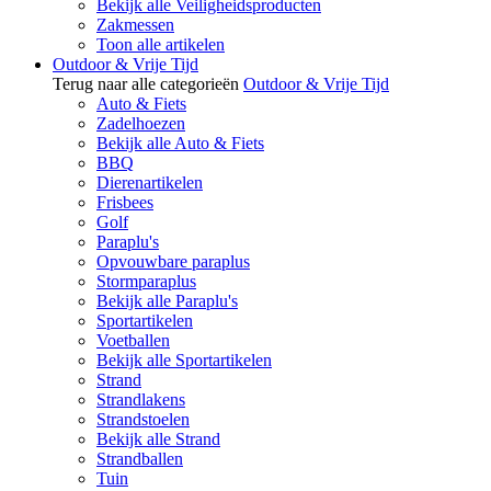
Bekijk alle Veiligheidsproducten
Zakmessen
Toon alle artikelen
Outdoor & Vrije Tijd
Terug naar alle categorieën
Outdoor & Vrije Tijd
Auto & Fiets
Zadelhoezen
Bekijk alle Auto & Fiets
BBQ
Dierenartikelen
Frisbees
Golf
Paraplu's
Opvouwbare paraplus
Stormparaplus
Bekijk alle Paraplu's
Sportartikelen
Voetballen
Bekijk alle Sportartikelen
Strand
Strandlakens
Strandstoelen
Bekijk alle Strand
Strandballen
Tuin