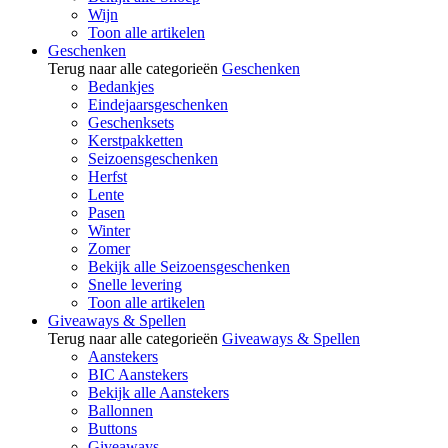
Wijn
Toon alle artikelen
Geschenken
Terug naar alle categorieën
Geschenken
Bedankjes
Eindejaarsgeschenken
Geschenksets
Kerstpakketten
Seizoensgeschenken
Herfst
Lente
Pasen
Winter
Zomer
Bekijk alle Seizoensgeschenken
Snelle levering
Toon alle artikelen
Giveaways & Spellen
Terug naar alle categorieën
Giveaways & Spellen
Aanstekers
BIC Aanstekers
Bekijk alle Aanstekers
Ballonnen
Buttons
Giveaways