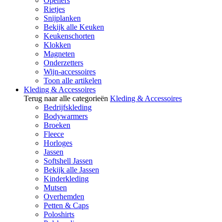
Openers
Rietjes
Snijplanken
Bekijk alle Keuken
Keukenschorten
Klokken
Magneten
Onderzetters
Wijn-accessoires
Toon alle artikelen
Kleding & Accessoires
Terug naar alle categorieën
Kleding & Accessoires
Bedrijfskleding
Bodywarmers
Broeken
Fleece
Horloges
Jassen
Softshell Jassen
Bekijk alle Jassen
Kinderkleding
Mutsen
Overhemden
Petten & Caps
Poloshirts