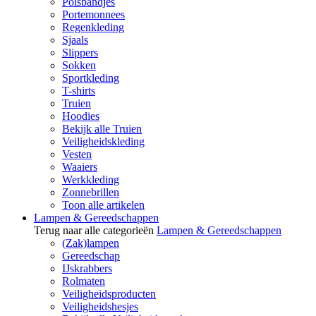
Polsbandjes
Portemonnees
Regenkleding
Sjaals
Slippers
Sokken
Sportkleding
T-shirts
Truien
Hoodies
Bekijk alle Truien
Veiligheidskleding
Vesten
Waaiers
Werkkleding
Zonnebrillen
Toon alle artikelen
Lampen & Gereedschappen
Terug naar alle categorieën
Lampen & Gereedschappen
(Zak)lampen
Gereedschap
IJskrabbers
Rolmaten
Veiligheidsproducten
Veiligheidshesjes