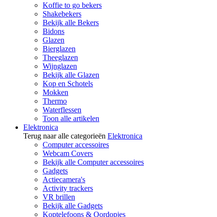
Koffie to go bekers
Shakebekers
Bekijk alle Bekers
Bidons
Glazen
Bierglazen
Theeglazen
Wijnglazen
Bekijk alle Glazen
Kop en Schotels
Mokken
Thermo
Waterflessen
Toon alle artikelen
Elektronica
Terug naar alle categorieën
Elektronica
Computer accessoires
Webcam Covers
Bekijk alle Computer accessoires
Gadgets
Actiecamera's
Activity trackers
VR brillen
Bekijk alle Gadgets
Koptelefoons & Oordopjes