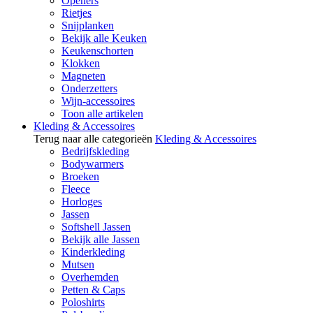
Openers
Rietjes
Snijplanken
Bekijk alle Keuken
Keukenschorten
Klokken
Magneten
Onderzetters
Wijn-accessoires
Toon alle artikelen
Kleding & Accessoires
Terug naar alle categorieën
Kleding & Accessoires
Bedrijfskleding
Bodywarmers
Broeken
Fleece
Horloges
Jassen
Softshell Jassen
Bekijk alle Jassen
Kinderkleding
Mutsen
Overhemden
Petten & Caps
Poloshirts