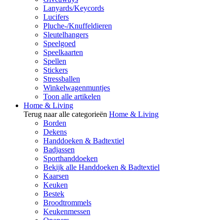
Lanyards/Keycords
Lucifers
Pluche-/Knuffeldieren
Sleutelhangers
Speelgoed
Speelkaarten
Spellen
Stickers
Stressballen
Winkelwagenmuntjes
Toon alle artikelen
Home & Living
Terug naar alle categorieën
Home & Living
Borden
Dekens
Handdoeken & Badtextiel
Badjassen
Sporthanddoeken
Bekijk alle Handdoeken & Badtextiel
Kaarsen
Keuken
Bestek
Broodtrommels
Keukenmessen