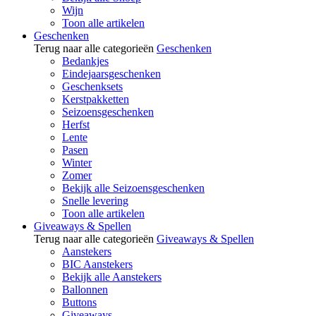
Wijn
Toon alle artikelen
Geschenken
Terug naar alle categorieën
Geschenken
Bedankjes
Eindejaarsgeschenken
Geschenksets
Kerstpakketten
Seizoensgeschenken
Herfst
Lente
Pasen
Winter
Zomer
Bekijk alle Seizoensgeschenken
Snelle levering
Toon alle artikelen
Giveaways & Spellen
Terug naar alle categorieën
Giveaways & Spellen
Aanstekers
BIC Aanstekers
Bekijk alle Aanstekers
Ballonnen
Buttons
Giveaways