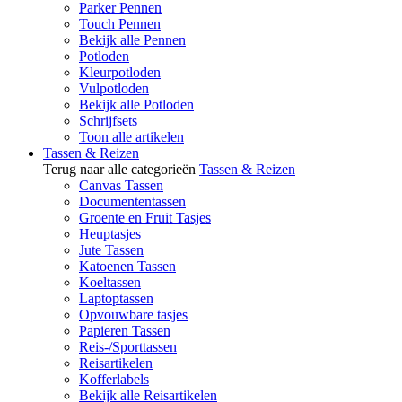
Parker Pennen
Touch Pennen
Bekijk alle Pennen
Potloden
Kleurpotloden
Vulpotloden
Bekijk alle Potloden
Schrijfsets
Toon alle artikelen
Tassen & Reizen
Terug naar alle categorieën
Tassen & Reizen
Canvas Tassen
Documententassen
Groente en Fruit Tasjes
Heuptasjes
Jute Tassen
Katoenen Tassen
Koeltassen
Laptoptassen
Opvouwbare tasjes
Papieren Tassen
Reis-/Sporttassen
Reisartikelen
Kofferlabels
Bekijk alle Reisartikelen