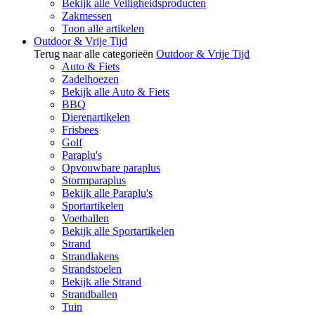
Bekijk alle Veiligheidsproducten
Zakmessen
Toon alle artikelen
Outdoor & Vrije Tijd
Terug naar alle categorieën
Outdoor & Vrije Tijd
Auto & Fiets
Zadelhoezen
Bekijk alle Auto & Fiets
BBQ
Dierenartikelen
Frisbees
Golf
Paraplu's
Opvouwbare paraplus
Stormparaplus
Bekijk alle Paraplu's
Sportartikelen
Voetballen
Bekijk alle Sportartikelen
Strand
Strandlakens
Strandstoelen
Bekijk alle Strand
Strandballen
Tuin