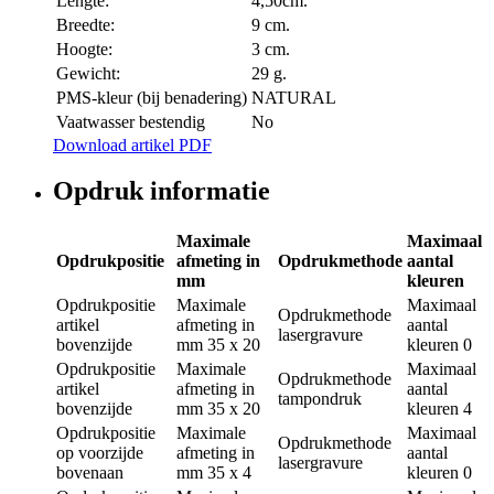
Lengte:
4,50cm.
Breedte:
9 cm.
Hoogte:
3 cm.
Gewicht:
29 g.
PMS-kleur (bij benadering)
NATURAL
Vaatwasser bestendig
No
Download artikel PDF
Opdruk informatie
Maximale
Maximaal
Opdrukpositie
afmeting in
Opdrukmethode
aantal
mm
kleuren
Opdrukpositie
Maximale
Maximaal
Opdrukmethode
artikel
afmeting in
aantal
lasergravure
bovenzijde
mm
35 x 20
kleuren
0
Opdrukpositie
Maximale
Maximaal
Opdrukmethode
artikel
afmeting in
aantal
tampondruk
bovenzijde
mm
35 x 20
kleuren
4
Opdrukpositie
Maximale
Maximaal
Opdrukmethode
op voorzijde
afmeting in
aantal
lasergravure
bovenaan
mm
35 x 4
kleuren
0