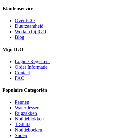
Klantenservice
Over IGO
Duurzaamheid
Werken bij IGO
Blog
Mijn IGO
Login / Registreer
Order Informatie
Contact
FAQ
Populaire Categoriën
Pennen
Waterflessen
Rugzakken
Notitieblokken
T-Shirts
Notitieboeken
Snoep