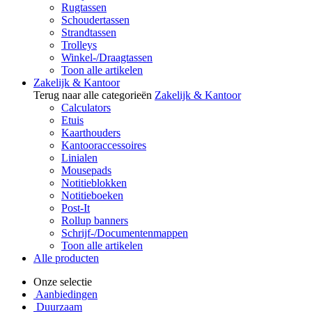
Rugtassen
Schoudertassen
Strandtassen
Trolleys
Winkel-/Draagtassen
Toon alle artikelen
Zakelijk & Kantoor
Terug naar alle categorieën
Zakelijk & Kantoor
Calculators
Etuis
Kaarthouders
Kantooraccessoires
Linialen
Mousepads
Notitieblokken
Notitieboeken
Post-It
Rollup banners
Schrijf-/Documentenmappen
Toon alle artikelen
Alle producten
Onze selectie
Aanbiedingen
Duurzaam