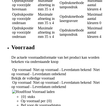
Opdrukpositie
Maximale
Maximaal
Opdrukmethode
op voorzijde
afmeting in
aantal
tampondruk
bovenaan
mm
35 x 4
kleuren
4
Opdrukpositie
Maximale
Maximaal
Opdrukmethode
op voorzijde
afmeting in
aantal
lasergravure
onderaan
mm
35 x 4
kleuren
0
Opdrukpositie
Maximale
Maximaal
Opdrukmethode
op voorzijde
afmeting in
aantal
tampondruk
onderaan
mm
35 x 4
kleuren
4
Voorraad
De actuele voorraadinformatie van het product kan worden
bekeken via onderstaande knop
Op voorraad
Niet op voorraad - Leverdatum bekend
Niet
op voorraad - Leverdatum onbekend
Bekijk de volledige voorraad
Op voorraad
Niet op voorraad - Leverdatum bekend
Niet
op voorraad - Leverdatum onbekend
Hout
Voorraad laden
{0} stuks
Op voorraad per {0}
Bel voor de voorraadstatus