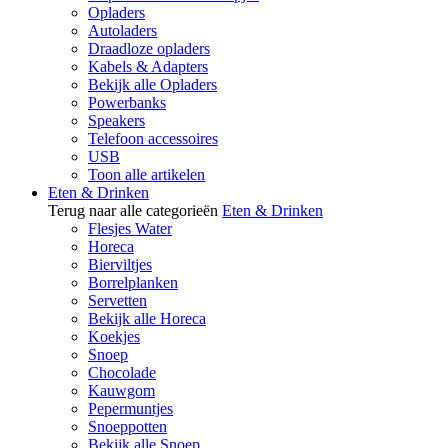
Opladers
Autoladers
Draadloze opladers
Kabels & Adapters
Bekijk alle Opladers
Powerbanks
Speakers
Telefoon accessoires
USB
Toon alle artikelen
Eten & Drinken
Terug naar alle categorieën
Eten & Drinken
Flesjes Water
Horeca
Bierviltjes
Borrelplanken
Servetten
Bekijk alle Horeca
Koekjes
Snoep
Chocolade
Kauwgom
Pepermuntjes
Snoeppotten
Bekijk alle Snoep