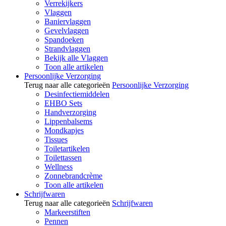
Verrekijkers
Vlaggen
Baniervlaggen
Gevelvlaggen
Spandoeken
Strandvlaggen
Bekijk alle Vlaggen
Toon alle artikelen
Persoonlijke Verzorging
Terug naar alle categorieën
Persoonlijke Verzorging
Desinfectiemiddelen
EHBO Sets
Handverzorging
Lippenbalsems
Mondkapjes
Tissues
Toiletartikelen
Toilettassen
Wellness
Zonnebrandcrème
Toon alle artikelen
Schrijfwaren
Terug naar alle categorieën
Schrijfwaren
Markeerstiften
Pennen