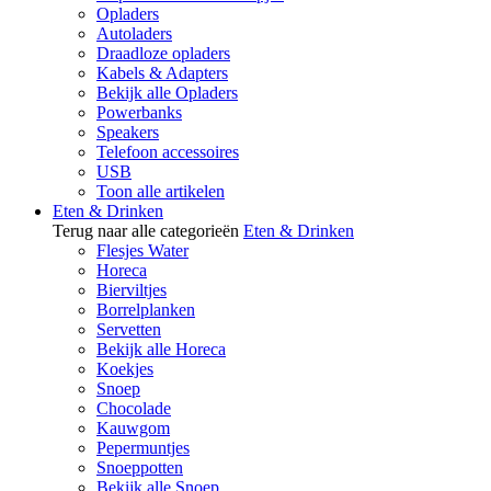
Opladers
Autoladers
Draadloze opladers
Kabels & Adapters
Bekijk alle Opladers
Powerbanks
Speakers
Telefoon accessoires
USB
Toon alle artikelen
Eten & Drinken
Terug naar alle categorieën
Eten & Drinken
Flesjes Water
Horeca
Bierviltjes
Borrelplanken
Servetten
Bekijk alle Horeca
Koekjes
Snoep
Chocolade
Kauwgom
Pepermuntjes
Snoeppotten
Bekijk alle Snoep