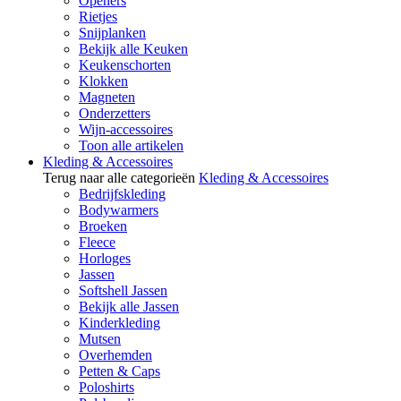
Openers
Rietjes
Snijplanken
Bekijk alle Keuken
Keukenschorten
Klokken
Magneten
Onderzetters
Wijn-accessoires
Toon alle artikelen
Kleding & Accessoires
Terug naar alle categorieën
Kleding & Accessoires
Bedrijfskleding
Bodywarmers
Broeken
Fleece
Horloges
Jassen
Softshell Jassen
Bekijk alle Jassen
Kinderkleding
Mutsen
Overhemden
Petten & Caps
Poloshirts