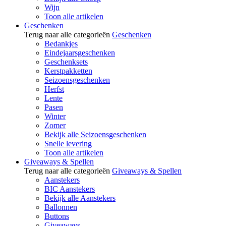
Wijn
Toon alle artikelen
Geschenken
Terug naar alle categorieën
Geschenken
Bedankjes
Eindejaarsgeschenken
Geschenksets
Kerstpakketten
Seizoensgeschenken
Herfst
Lente
Pasen
Winter
Zomer
Bekijk alle Seizoensgeschenken
Snelle levering
Toon alle artikelen
Giveaways & Spellen
Terug naar alle categorieën
Giveaways & Spellen
Aanstekers
BIC Aanstekers
Bekijk alle Aanstekers
Ballonnen
Buttons
Giveaways