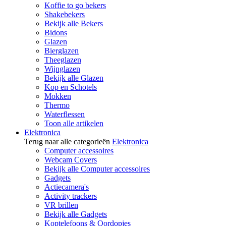
Koffie to go bekers
Shakebekers
Bekijk alle Bekers
Bidons
Glazen
Bierglazen
Theeglazen
Wijnglazen
Bekijk alle Glazen
Kop en Schotels
Mokken
Thermo
Waterflessen
Toon alle artikelen
Elektronica
Terug naar alle categorieën
Elektronica
Computer accessoires
Webcam Covers
Bekijk alle Computer accessoires
Gadgets
Actiecamera's
Activity trackers
VR brillen
Bekijk alle Gadgets
Koptelefoons & Oordopjes