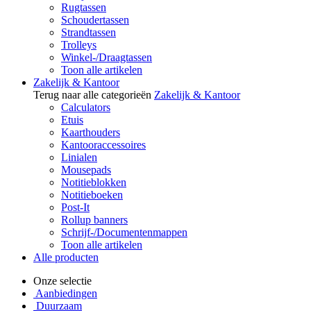
Rugtassen
Schoudertassen
Strandtassen
Trolleys
Winkel-/Draagtassen
Toon alle artikelen
Zakelijk & Kantoor
Terug naar alle categorieën
Zakelijk & Kantoor
Calculators
Etuis
Kaarthouders
Kantooraccessoires
Linialen
Mousepads
Notitieblokken
Notitieboeken
Post-It
Rollup banners
Schrijf-/Documentenmappen
Toon alle artikelen
Alle producten
Onze selectie
Aanbiedingen
Duurzaam