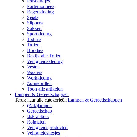
Polsbandjes
Portemonnees
Regenkleding
Sjaals
Slippers
Sokken
Sportkleding
T-shirts
Truien
Hoodies
Bekijk alle Truien
Veiligheidskleding
Vesten
Waaiers
Werkkleding
Zonnebrillen
Toon alle artikelen
Lampen & Gereedschappen
Terug naar alle categorieën
Lampen & Gereedschappen
(Zak)lampen
Gereedschap
IJskrabbers
Rolmaten
Veiligheidsproducten
Veiligheidshesjes