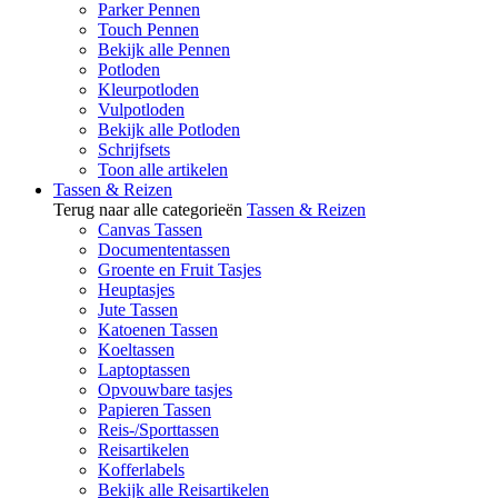
Parker Pennen
Touch Pennen
Bekijk alle Pennen
Potloden
Kleurpotloden
Vulpotloden
Bekijk alle Potloden
Schrijfsets
Toon alle artikelen
Tassen & Reizen
Terug naar alle categorieën
Tassen & Reizen
Canvas Tassen
Documententassen
Groente en Fruit Tasjes
Heuptasjes
Jute Tassen
Katoenen Tassen
Koeltassen
Laptoptassen
Opvouwbare tasjes
Papieren Tassen
Reis-/Sporttassen
Reisartikelen
Kofferlabels
Bekijk alle Reisartikelen