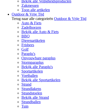
Bekijk alle Veiligheidsproducten
Zakmessen
Toon alle artikelen
Outdoor & Vrije Tijd
Terug naar alle categorieën
Outdoor & Vrije Tijd
Auto & Fiets
Zadelhoezen
Bekijk alle Auto & Fiets
BBQ
Dierenartikelen
Frisbees
Golf
Paraplu's
Opvouwbare paraplus
Stormparaplus
Bekijk alle Paraplu's
Sportartikelen
Voetballen
Bekijk alle Sportartikelen
Strand
Strandlakens
Strandstoelen
Bekijk alle Strand
Strandballen
Tuin