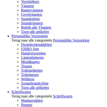
Verrekijkers
Vlaggen
Baniervlaggen
Gevelvlaggen
Spandoeken
Strandvlaggen
Bekijk alle Vlaggen
Toon alle artikelen
Persoonlijke Verzorging
Terug naar alle categorieën
Persoonlijke Verzorging
Desinfectiemiddelen
EHBO Sets
Handverzorging
Lippenbalsems
Mondkapjes
Tissues
Toiletartikelen
Toilettassen
Wellness
Zonnebrandcrème
Toon alle artikelen
Schrijfwaren
Terug naar alle categorieën
Schrijfwaren
Markeerstiften
Pennen