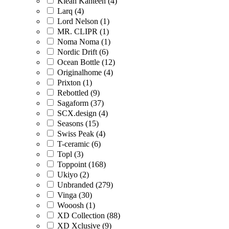
Klean Kanteen (4)
Larq (4)
Lord Nelson (1)
MR. CLIPR (1)
Noma Noma (1)
Nordic Drift (6)
Ocean Bottle (12)
Originalhome (4)
Prixton (1)
Rebottled (9)
Sagaform (37)
SCX.design (4)
Seasons (15)
Swiss Peak (4)
T-ceramic (6)
Topl (3)
Toppoint (168)
Ukiyo (2)
Unbranded (279)
Vinga (30)
Wooosh (1)
XD Collection (88)
XD Xclusive (9)