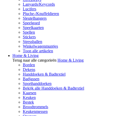
Lanyards/Keycords
Lucifers
Pluche-/Knuffeldieren
Sleutelhangers
Speelgoed
Speelkaarten
Spellen
Stickers
Stressballen
Winkelwagenmuntjes
Toon alle artikelen
Home & Living
Terug naar alle categorieën
Home & Living
Borden
Dekens
Handdoeken & Badtextiel
Badjassen
Sporthanddoeken
Bekijk alle Handdoeken & Badtextiel
Kaarsen
Keuken
Bestek
Broodtrommels
Keukenmessen