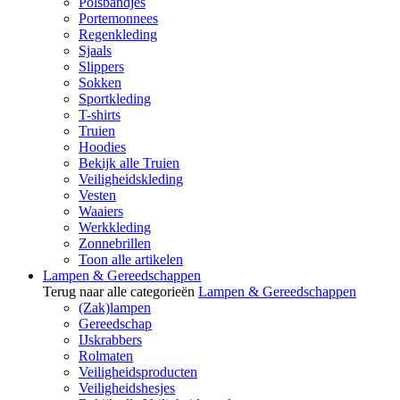
Polsbandjes
Portemonnees
Regenkleding
Sjaals
Slippers
Sokken
Sportkleding
T-shirts
Truien
Hoodies
Bekijk alle Truien
Veiligheidskleding
Vesten
Waaiers
Werkkleding
Zonnebrillen
Toon alle artikelen
Lampen & Gereedschappen
Terug naar alle categorieën
Lampen & Gereedschappen
(Zak)lampen
Gereedschap
IJskrabbers
Rolmaten
Veiligheidsproducten
Veiligheidshesjes