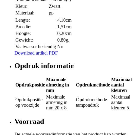
Kleur:
Zwart
Materiaal:
pp
Lengte:
4,10cm.
Breedte:
1,51cm.
Hoogte:
0,20cm.
Gewicht:
0,80g.
Vaatwasser bestendig
No
Download artikel PDF
Opdruk informatie
Maximale
Maximaal
Opdrukpositie
afmeting in
Opdrukmethode
aantal
mm
kleuren
Maximale
Maximaal
Opdrukpositie
Opdrukmethode
afmeting in
aantal
op voorzijde
tampondruk
mm
20 x 8
kleuren
5
Voorraad
De actuele voorraadinformatie van het product kan worden