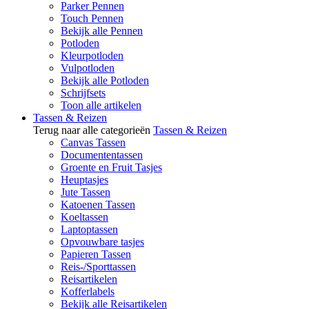
Parker Pennen
Touch Pennen
Bekijk alle Pennen
Potloden
Kleurpotloden
Vulpotloden
Bekijk alle Potloden
Schrijfsets
Toon alle artikelen
Tassen & Reizen
Terug naar alle categorieën
Tassen & Reizen
Canvas Tassen
Documententassen
Groente en Fruit Tasjes
Heuptasjes
Jute Tassen
Katoenen Tassen
Koeltassen
Laptoptassen
Opvouwbare tasjes
Papieren Tassen
Reis-/Sporttassen
Reisartikelen
Kofferlabels
Bekijk alle Reisartikelen