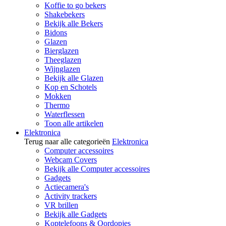
Koffie to go bekers
Shakebekers
Bekijk alle Bekers
Bidons
Glazen
Bierglazen
Theeglazen
Wijnglazen
Bekijk alle Glazen
Kop en Schotels
Mokken
Thermo
Waterflessen
Toon alle artikelen
Elektronica
Terug naar alle categorieën
Elektronica
Computer accessoires
Webcam Covers
Bekijk alle Computer accessoires
Gadgets
Actiecamera's
Activity trackers
VR brillen
Bekijk alle Gadgets
Koptelefoons & Oordopjes