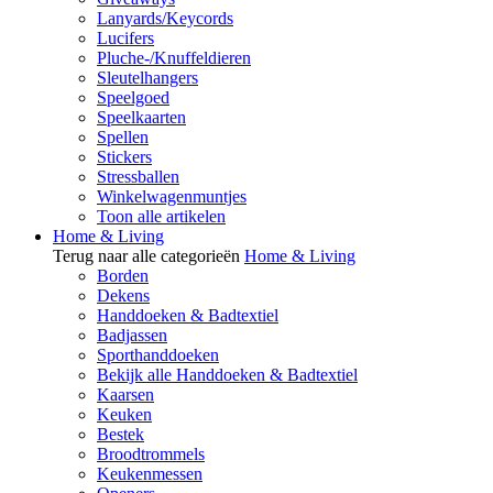
Lanyards/Keycords
Lucifers
Pluche-/Knuffeldieren
Sleutelhangers
Speelgoed
Speelkaarten
Spellen
Stickers
Stressballen
Winkelwagenmuntjes
Toon alle artikelen
Home & Living
Terug naar alle categorieën
Home & Living
Borden
Dekens
Handdoeken & Badtextiel
Badjassen
Sporthanddoeken
Bekijk alle Handdoeken & Badtextiel
Kaarsen
Keuken
Bestek
Broodtrommels
Keukenmessen