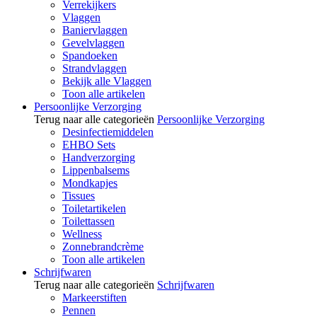
Verrekijkers
Vlaggen
Baniervlaggen
Gevelvlaggen
Spandoeken
Strandvlaggen
Bekijk alle Vlaggen
Toon alle artikelen
Persoonlijke Verzorging
Terug naar alle categorieën
Persoonlijke Verzorging
Desinfectiemiddelen
EHBO Sets
Handverzorging
Lippenbalsems
Mondkapjes
Tissues
Toiletartikelen
Toilettassen
Wellness
Zonnebrandcrème
Toon alle artikelen
Schrijfwaren
Terug naar alle categorieën
Schrijfwaren
Markeerstiften
Pennen