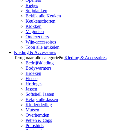
Openers
Rietjes
Snijplanken
Bekijk alle Keuken
Keukenschorten
Klokken
Magneten
Onderzetters
Wijn-accessoires
Toon alle artikelen
Kleding & Accessoires
Terug naar alle categorieën
Kleding & Accessoires
Bedrijfskleding
Bodywarmers
Broeken
Fleece
Horloges
Jassen
Softshell Jassen
Bekijk alle Jassen
Kinderkleding
Mutsen
Overhemden
Petten & Caps
Poloshirts