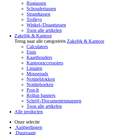
Rugtassen
Schoudertassen
Strandtassen
Trolleys
Winkel-/Draagtassen
Toon alle artikelen
Zakelijk & Kantoor
Terug naar alle categorieën
Zakelijk & Kantoor
Calculators
Etuis
Kaarthouders
Kantooraccessoires
Linialen
Mousepads
Notitieblokken
Notitieboeken
Post-It
Rollup banners
Schrijf-/Documentenmappen
Toon alle artikelen
Alle producten
Onze selectie
Aanbiedingen
Duurzaam