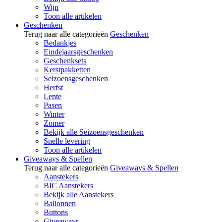
Wijn
Toon alle artikelen
Geschenken
Terug naar alle categorieën
Geschenken
Bedankjes
Eindejaarsgeschenken
Geschenksets
Kerstpakketten
Seizoensgeschenken
Herfst
Lente
Pasen
Winter
Zomer
Bekijk alle Seizoensgeschenken
Snelle levering
Toon alle artikelen
Giveaways & Spellen
Terug naar alle categorieën
Giveaways & Spellen
Aanstekers
BIC Aanstekers
Bekijk alle Aanstekers
Ballonnen
Buttons
Giveaways