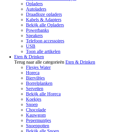
Opladers
Autoladers
Draadloze opladers
Kabels & Adapters
Bekijk alle Opladers
Powerbanks
Speakers
Telefoon accessoires
USB
Toon alle artikelen
Eten & Drinken
Terug naar alle categorieën
Eten & Drinken
Flesjes Water
Horeca
Bierviltjes
Borrelplanken
Servetten
Bekijk alle Horeca
Koekjes
Snoep
Chocolade
Kauwgom
Pepermuntjes
Snoeppotten
Bekijk alle Snoep