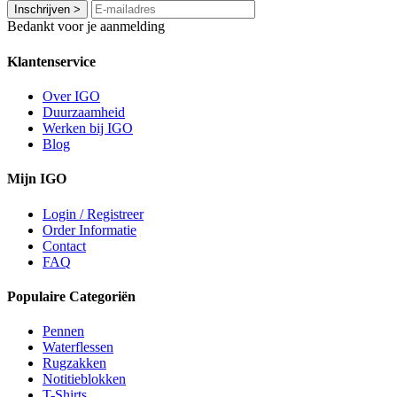
Inschrijven
>
Bedankt voor je aanmelding
Klantenservice
Over IGO
Duurzaamheid
Werken bij IGO
Blog
Mijn IGO
Login / Registreer
Order Informatie
Contact
FAQ
Populaire Categoriën
Pennen
Waterflessen
Rugzakken
Notitieblokken
T-Shirts