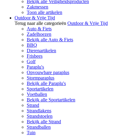
Bekijk alle Veiligheidsproducten
Zakmessen
Toon alle artikelen
Outdoor & Vrije Tijd
Terug naar alle categorieën
Outdoor & Vrije Tijd
Auto & Fiets
Zadelhoezen
Bekijk alle Auto & Fiets
BBQ
Dierenartikelen
Frisbees
Golf
Paraplu's
Opvouwbare paraplus
Stormparaplus
Bekijk alle Paraplu's
Sportartikelen
Voetballen
Bekijk alle Sportartikelen
Strand
Strandlakens
Strandstoelen
Bekijk alle Strand
Strandballen
Tuin