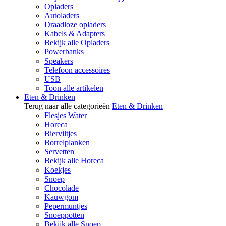
Opladers
Autoladers
Draadloze opladers
Kabels & Adapters
Bekijk alle Opladers
Powerbanks
Speakers
Telefoon accessoires
USB
Toon alle artikelen
Eten & Drinken
Terug naar alle categorieën
Eten & Drinken
Flesjes Water
Horeca
Bierviltjes
Borrelplanken
Servetten
Bekijk alle Horeca
Koekjes
Snoep
Chocolade
Kauwgom
Pepermuntjes
Snoeppotten
Bekijk alle Snoep