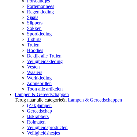
Polsbandjes
Portemonnees
Regenkleding
Sjaals
Slippers
Sokken
Sportkleding
T-shirts
Truien
Hoodies
Bekijk alle Truien
Veiligheidskleding
Vesten
Waaiers
Werkkleding
Zonnebrillen
Toon alle artikelen
Lampen & Gereedschappen
Terug naar alle categorieën
Lampen & Gereedschappen
(Zak)lampen
Gereedschap
IJskrabbers
Rolmaten
Veiligheidsproducten
Veiligheidshesjes