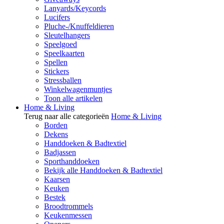
Lanyards/Keycords
Lucifers
Pluche-/Knuffeldieren
Sleutelhangers
Speelgoed
Speelkaarten
Spellen
Stickers
Stressballen
Winkelwagenmuntjes
Toon alle artikelen
Home & Living
Terug naar alle categorieën
Home & Living
Borden
Dekens
Handdoeken & Badtextiel
Badjassen
Sporthanddoeken
Bekijk alle Handdoeken & Badtextiel
Kaarsen
Keuken
Bestek
Broodtrommels
Keukenmessen