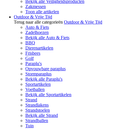
Bekijk alle Veiligheidsproducten
Zakmessen
Toon alle artikelen
Outdoor & Vrije Tijd
Terug naar alle categorieën
Outdoor & Vrije Tijd
Auto & Fiets
Zadelhoezen
Bekijk alle Auto & Fiets
BBQ
Dierenartikelen
Frisbees
Golf
Paraplu's
Opvouwbare paraplus
Stormparaplus
Bekijk alle Paraplu's
Sportartikelen
Voetballen
Bekijk alle Sportartikelen
Strand
Strandlakens
Strandstoelen
Bekijk alle Strand
Strandballen
Tuin