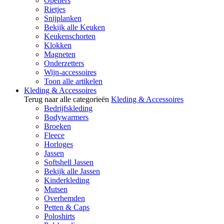
Openers
Rietjes
Snijplanken
Bekijk alle Keuken
Keukenschorten
Klokken
Magneten
Onderzetters
Wijn-accessoires
Toon alle artikelen
Kleding & Accessoires
Terug naar alle categorieën
Kleding & Accessoires
Bedrijfskleding
Bodywarmers
Broeken
Fleece
Horloges
Jassen
Softshell Jassen
Bekijk alle Jassen
Kinderkleding
Mutsen
Overhemden
Petten & Caps
Poloshirts