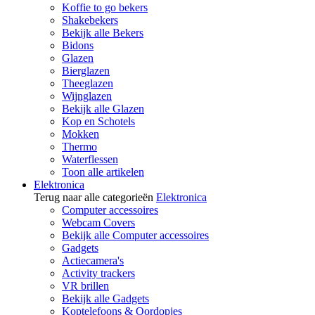
Koffie to go bekers
Shakebekers
Bekijk alle Bekers
Bidons
Glazen
Bierglazen
Theeglazen
Wijnglazen
Bekijk alle Glazen
Kop en Schotels
Mokken
Thermo
Waterflessen
Toon alle artikelen
Elektronica
Terug naar alle categorieën
Elektronica
Computer accessoires
Webcam Covers
Bekijk alle Computer accessoires
Gadgets
Actiecamera's
Activity trackers
VR brillen
Bekijk alle Gadgets
Koptelefoons & Oordopjes