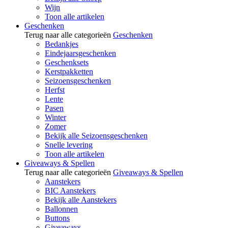
Wijn
Toon alle artikelen
Geschenken
Terug naar alle categorieën
Geschenken
Bedankjes
Eindejaarsgeschenken
Geschenksets
Kerstpakketten
Seizoensgeschenken
Herfst
Lente
Pasen
Winter
Zomer
Bekijk alle Seizoensgeschenken
Snelle levering
Toon alle artikelen
Giveaways & Spellen
Terug naar alle categorieën
Giveaways & Spellen
Aanstekers
BIC Aanstekers
Bekijk alle Aanstekers
Ballonnen
Buttons
Giveaways