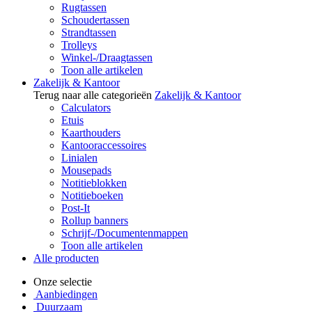
Rugtassen
Schoudertassen
Strandtassen
Trolleys
Winkel-/Draagtassen
Toon alle artikelen
Zakelijk & Kantoor
Terug naar alle categorieën
Zakelijk & Kantoor
Calculators
Etuis
Kaarthouders
Kantooraccessoires
Linialen
Mousepads
Notitieblokken
Notitieboeken
Post-It
Rollup banners
Schrijf-/Documentenmappen
Toon alle artikelen
Alle producten
Onze selectie
Aanbiedingen
Duurzaam