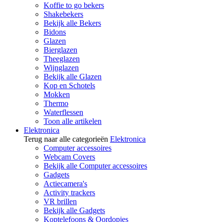
Koffie to go bekers
Shakebekers
Bekijk alle Bekers
Bidons
Glazen
Bierglazen
Theeglazen
Wijnglazen
Bekijk alle Glazen
Kop en Schotels
Mokken
Thermo
Waterflessen
Toon alle artikelen
Elektronica
Terug naar alle categorieën
Elektronica
Computer accessoires
Webcam Covers
Bekijk alle Computer accessoires
Gadgets
Actiecamera's
Activity trackers
VR brillen
Bekijk alle Gadgets
Koptelefoons & Oordopjes