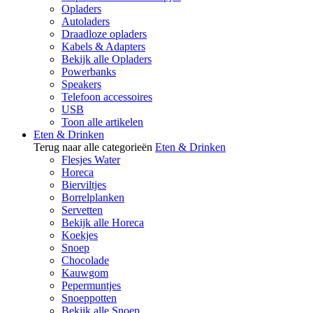
Opladers
Autoladers
Draadloze opladers
Kabels & Adapters
Bekijk alle Opladers
Powerbanks
Speakers
Telefoon accessoires
USB
Toon alle artikelen
Eten & Drinken
Terug naar alle categorieën
Eten & Drinken
Flesjes Water
Horeca
Bierviltjes
Borrelplanken
Servetten
Bekijk alle Horeca
Koekjes
Snoep
Chocolade
Kauwgom
Pepermuntjes
Snoeppotten
Bekijk alle Snoep