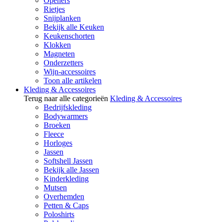
Openers
Rietjes
Snijplanken
Bekijk alle Keuken
Keukenschorten
Klokken
Magneten
Onderzetters
Wijn-accessoires
Toon alle artikelen
Kleding & Accessoires
Terug naar alle categorieën
Kleding & Accessoires
Bedrijfskleding
Bodywarmers
Broeken
Fleece
Horloges
Jassen
Softshell Jassen
Bekijk alle Jassen
Kinderkleding
Mutsen
Overhemden
Petten & Caps
Poloshirts