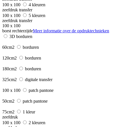
100 x 100
4 kleuren
zeefdruk transfer
100 x 100
5 kleuren
zeefdruk transfer
100 x 100
borst rechterzijde
Meer informatie over de opdruktechnieken
3D borduren
60cm2
borduren
120cm2
borduren
180cm2
borduren
325cm2
digitale transfer
100 x 100
patch pantone
50cm2
patch pantone
75cm2
1 kleur
zeefdruk
100 x 100
2 kleuren