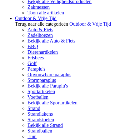
Bekijk alle Veiligheidsproducten
Zakmessen
Toon alle artikelen
Outdoor & Vrije Tijd
Terug naar alle categorieën
Outdoor & Vrije Tijd
Auto & Fiets
Zadelhoezen
Bekijk alle Auto & Fiets
BBQ
Dierenartikelen
Frisbees
Golf
Paraplu's
Opvouwbare paraplus
Stormparaplus
Bekijk alle Paraplu's
Sportartikelen
Voetballen
Bekijk alle Sportartikelen
Strand
Strandlakens
Strandstoelen
Bekijk alle Strand
Strandballen
Tuin