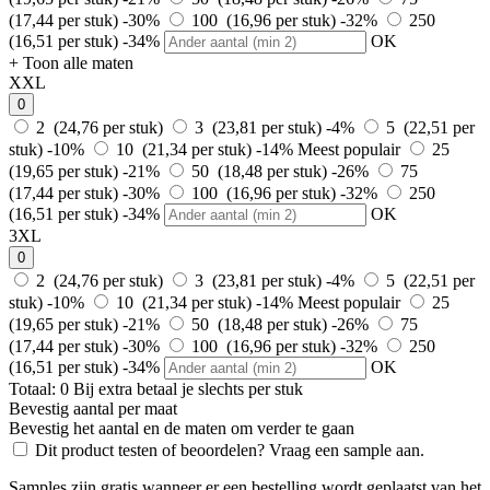
(17,44 per stuk)
-30%
100 (16,96 per stuk)
-32%
250
(16,51 per stuk)
-34%
OK
+ Toon alle maten
XXL
0
2 (24,76 per stuk)
3 (23,81 per stuk)
-4%
5 (22,51 per
stuk)
-10%
10 (21,34 per stuk)
-14%
Meest populair
25
(19,65 per stuk)
-21%
50 (18,48 per stuk)
-26%
75
(17,44 per stuk)
-30%
100 (16,96 per stuk)
-32%
250
(16,51 per stuk)
-34%
OK
3XL
0
2 (24,76 per stuk)
3 (23,81 per stuk)
-4%
5 (22,51 per
stuk)
-10%
10 (21,34 per stuk)
-14%
Meest populair
25
(19,65 per stuk)
-21%
50 (18,48 per stuk)
-26%
75
(17,44 per stuk)
-30%
100 (16,96 per stuk)
-32%
250
(16,51 per stuk)
-34%
OK
Totaal:
0
Bij
extra betaal je slechts
per stuk
Bevestig aantal per maat
Bevestig het aantal en de maten om verder te gaan
Dit product testen of beoordelen? Vraag een sample aan.
Samples zijn gratis wanneer er een bestelling wordt geplaatst van het