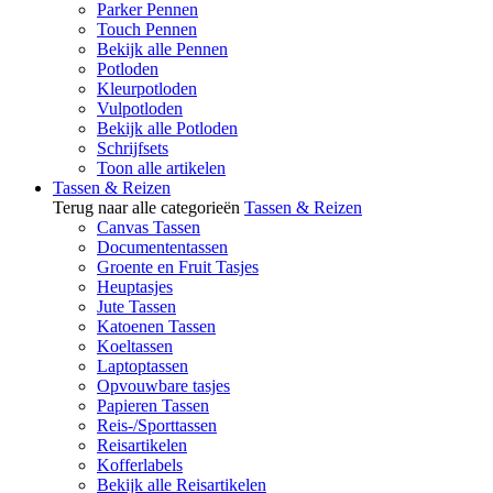
Parker Pennen
Touch Pennen
Bekijk alle Pennen
Potloden
Kleurpotloden
Vulpotloden
Bekijk alle Potloden
Schrijfsets
Toon alle artikelen
Tassen & Reizen
Terug naar alle categorieën
Tassen & Reizen
Canvas Tassen
Documententassen
Groente en Fruit Tasjes
Heuptasjes
Jute Tassen
Katoenen Tassen
Koeltassen
Laptoptassen
Opvouwbare tasjes
Papieren Tassen
Reis-/Sporttassen
Reisartikelen
Kofferlabels
Bekijk alle Reisartikelen