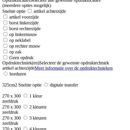
Opdruklocaties
Selecteer alle gewenste opdruklocaties
(meerdere opties mogelijk)
Snelste optie
artikel achterzijde
artikel voorzijde
borst linkerzijde
borst rechterzijde
op linkermouw
op neklabel
op rechter mouw
op zak
Geen opdruk
Opdruktechniek(en)
Selecteer de gewenste opdruktechniek
artikel achterzijde
Meer informatie over de opdruktechnieken
borduren
325cm2
Snelste optie
digitale transfer
270 x 300
1 kleur
zeefdruk
270 x 300
2 kleuren
zeefdruk
270 x 300
3 kleuren
zeefdruk
270 x 300
4 kleuren