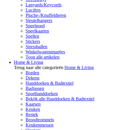
Lanyards/Keycords
Lucifers
Pluche-/Knuffeldieren
Sleutelhangers
Speelgoed
Speelkaarten
Spellen
Stickers
Stressballen
Winkelwagenmuntjes
Toon alle artikelen
Home & Living
Terug naar alle categorieën
Home & Living
Borden
Dekens
Handdoeken & Badtextiel
Badjassen
Sporthanddoeken
Bekijk alle Handdoeken & Badtextiel
Kaarsen
Keuken
Bestek
Broodtrommels
Keukenmessen