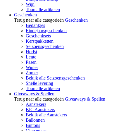
Wijn
Toon alle artikelen
Geschenken
Terug naar alle categorieën
Geschenken
Bedankjes
Eindejaarsgeschenken
Geschenksets
Kerstpakketten
Seizoensgeschenken
Herfst
Lente
Pasen
Winter
Zomer
Bekijk alle Seizoensgeschenken
Snelle levering
Toon alle artikelen
Giveaways & Spellen
Terug naar alle categorieën
Giveaways & Spellen
Aanstekers
BIC Aanstekers
Bekijk alle Aanstekers
Ballonnen
Buttons
Giveaways