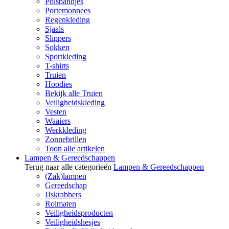
Polsbandjes
Portemonnees
Regenkleding
Sjaals
Slippers
Sokken
Sportkleding
T-shirts
Truien
Hoodies
Bekijk alle Truien
Veiligheidskleding
Vesten
Waaiers
Werkkleding
Zonnebrillen
Toon alle artikelen
Lampen & Gereedschappen
Terug naar alle categorieën
Lampen & Gereedschappen
(Zak)lampen
Gereedschap
IJskrabbers
Rolmaten
Veiligheidsproducten
Veiligheidshesjes