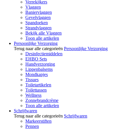
Verrekijkers
Vlaggen
Baniervlaggen
Gevelvlaggen
Spandoeken
Strandvlaggen
Bekijk alle Vlaggen
Toon alle artikelen
Persoonlijke Verzorging
Terug naar alle categorieën
Persoonlijke Verzorging
Desinfectiemiddelen
EHBO Sets
Handverzorging
Lippenbalsems
Mondkapjes
Tissues
Toiletartikelen
Toilettassen
Wellness
Zonnebrandcrème
Toon alle artikelen
Schrijfwaren
Terug naar alle categorieën
Schrijfwaren
Markeerstiften
Pennen