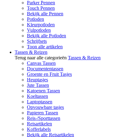
Parker Pennen
Touch Pennen
Bekijk alle Pennen
Potloden
Kleurpotloden
Vulpotloden
Bekijk alle Potloden
Schrijfsets
Toon alle artikelen
Tassen & Reizen
Terug naar alle categorieën
Tassen & Reizen
Canvas Tassen
Documententassen
Groente en Fruit Tasjes
Heuptasjes
Jute Tassen
Katoenen Tassen
Koeltassen
Laptoptassen
Opvouwbare tasjes
Papieren Tassen
Reis-/Sporttassen
Reisartikelen
Kofferlabels
Bekijk alle Reisartikelen