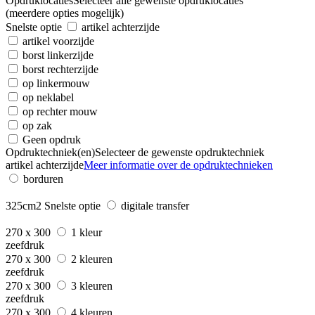
Opdruklocaties
Selecteer alle gewenste opdruklocaties
(meerdere opties mogelijk)
Snelste optie
artikel achterzijde
artikel voorzijde
borst linkerzijde
borst rechterzijde
op linkermouw
op neklabel
op rechter mouw
op zak
Geen opdruk
Opdruktechniek(en)
Selecteer de gewenste opdruktechniek
artikel achterzijde
Meer informatie over de opdruktechnieken
borduren
325cm2
Snelste optie
digitale transfer
270 x 300
1 kleur
zeefdruk
270 x 300
2 kleuren
zeefdruk
270 x 300
3 kleuren
zeefdruk
270 x 300
4 kleuren