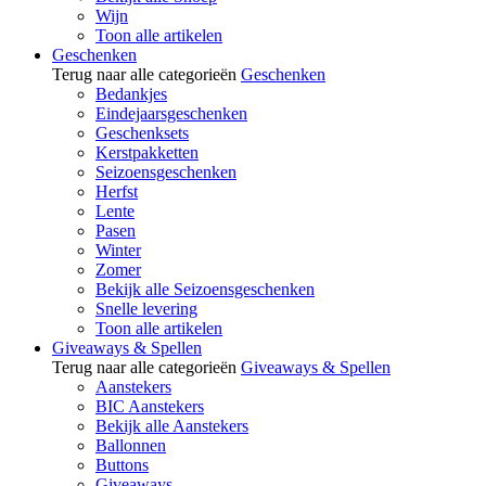
Wijn
Toon alle artikelen
Geschenken
Terug naar alle categorieën
Geschenken
Bedankjes
Eindejaarsgeschenken
Geschenksets
Kerstpakketten
Seizoensgeschenken
Herfst
Lente
Pasen
Winter
Zomer
Bekijk alle Seizoensgeschenken
Snelle levering
Toon alle artikelen
Giveaways & Spellen
Terug naar alle categorieën
Giveaways & Spellen
Aanstekers
BIC Aanstekers
Bekijk alle Aanstekers
Ballonnen
Buttons
Giveaways