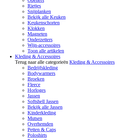
Openers
Rietjes
Snijplanken
Bekijk alle Keuken
Keukenschorten
Klokken
Magneten
Onderzetters
Wijn-accessoires
Toon alle artikelen
Kleding & Accessoires
Terug naar alle categorieën
Kleding & Accessoires
Bedrijfskleding
Bodywarmers
Broeken
Fleece
Horloges
Jassen
Softshell Jassen
Bekijk alle Jassen
Kinderkleding
Mutsen
Overhemden
Petten & Caps
Poloshirts