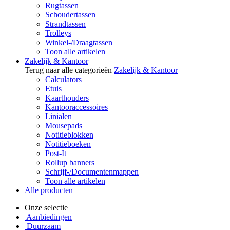
Rugtassen
Schoudertassen
Strandtassen
Trolleys
Winkel-/Draagtassen
Toon alle artikelen
Zakelijk & Kantoor
Terug naar alle categorieën
Zakelijk & Kantoor
Calculators
Etuis
Kaarthouders
Kantooraccessoires
Linialen
Mousepads
Notitieblokken
Notitieboeken
Post-It
Rollup banners
Schrijf-/Documentenmappen
Toon alle artikelen
Alle producten
Onze selectie
Aanbiedingen
Duurzaam