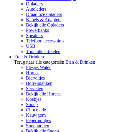
Opladers
Autoladers
Draadloze opladers
Kabels & Adapters
Bekijk alle Opladers
Powerbanks
Speakers
Telefoon accessoires
USB
Toon alle artikelen
Eten & Drinken
Terug naar alle categorieën
Eten & Drinken
Flesjes Water
Horeca
Bierviltjes
Borrelplanken
Servetten
Bekijk alle Horeca
Koekjes
Snoep
Chocolade
Kauwgom
Pepermuntjes
Snoeppotten
Bekijk alle Snoep