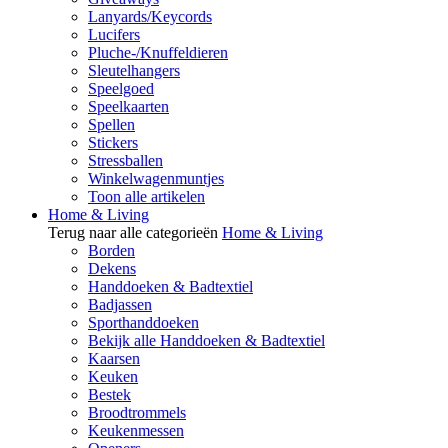
Lanyards/Keycords
Lucifers
Pluche-/Knuffeldieren
Sleutelhangers
Speelgoed
Speelkaarten
Spellen
Stickers
Stressballen
Winkelwagenmuntjes
Toon alle artikelen
Home & Living
Terug naar alle categorieën
Home & Living
Borden
Dekens
Handdoeken & Badtextiel
Badjassen
Sporthanddoeken
Bekijk alle Handdoeken & Badtextiel
Kaarsen
Keuken
Bestek
Broodtrommels
Keukenmessen