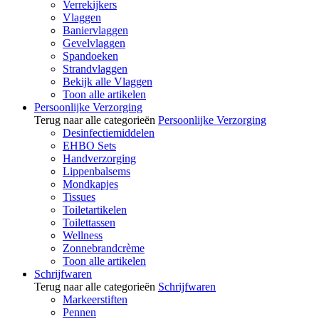
Verrekijkers
Vlaggen
Baniervlaggen
Gevelvlaggen
Spandoeken
Strandvlaggen
Bekijk alle Vlaggen
Toon alle artikelen
Persoonlijke Verzorging
Terug naar alle categorieën
Persoonlijke Verzorging
Desinfectiemiddelen
EHBO Sets
Handverzorging
Lippenbalsems
Mondkapjes
Tissues
Toiletartikelen
Toilettassen
Wellness
Zonnebrandcrème
Toon alle artikelen
Schrijfwaren
Terug naar alle categorieën
Schrijfwaren
Markeerstiften
Pennen