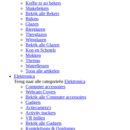
Koffie to go bekers
Shakebekers
Bekijk alle Bekers
Bidons
Glazen
Bierglazen
Theeglazen
Wijnglazen
Bekijk alle Glazen
Kop en Schotels
Mokken
Thermo
Waterflessen
Toon alle artikelen
Elektronica
Terug naar alle categorieën
Elektronica
Computer accessoires
Webcam Covers
Bekijk alle Computer accessoires
Gadgets
Actiecamera's
Activity trackers
VR brillen
Bekijk alle Gadgets
Koptelefoons & Oordopjes