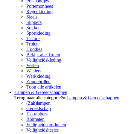
Polsbandjes
Portemonnees
Regenkleding
Sjaals
Slippers
Sokken
Sportkleding
T-shirts
Truien
Hoodies
Bekijk alle Truien
Veiligheidskleding
Vesten
Waaiers
Werkkleding
Zonnebrillen
Toon alle artikelen
Lampen & Gereedschappen
Terug naar alle categorieën
Lampen & Gereedschappen
(Zak)lampen
Gereedschap
IJskrabbers
Rolmaten
Veiligheidsproducten
Veiligheidshesjes