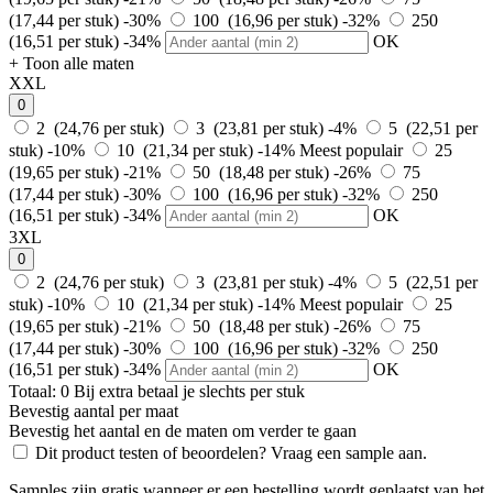
(17,44 per stuk)
-30%
100 (16,96 per stuk)
-32%
250
(16,51 per stuk)
-34%
OK
+ Toon alle maten
XXL
0
2 (24,76 per stuk)
3 (23,81 per stuk)
-4%
5 (22,51 per
stuk)
-10%
10 (21,34 per stuk)
-14%
Meest populair
25
(19,65 per stuk)
-21%
50 (18,48 per stuk)
-26%
75
(17,44 per stuk)
-30%
100 (16,96 per stuk)
-32%
250
(16,51 per stuk)
-34%
OK
3XL
0
2 (24,76 per stuk)
3 (23,81 per stuk)
-4%
5 (22,51 per
stuk)
-10%
10 (21,34 per stuk)
-14%
Meest populair
25
(19,65 per stuk)
-21%
50 (18,48 per stuk)
-26%
75
(17,44 per stuk)
-30%
100 (16,96 per stuk)
-32%
250
(16,51 per stuk)
-34%
OK
Totaal:
0
Bij
extra betaal je slechts
per stuk
Bevestig aantal per maat
Bevestig het aantal en de maten om verder te gaan
Dit product testen of beoordelen? Vraag een sample aan.
Samples zijn gratis wanneer er een bestelling wordt geplaatst van het