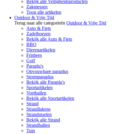
Bekijk alle Veiligheidsproducten
Zakmessen
Toon alle artikelen
Outdoor & Vrije Tijd
Terug naar alle categorieën
Outdoor & Vrije Tijd
Auto & Fiets
Zadelhoezen
Bekijk alle Auto & Fiets
BBQ
Dierenartikelen
Frisbees
Golf
Paraplu's
Opvouwbare paraplus
Stormparaplus
Bekijk alle Paraplu's
Sportartikelen
Voetballen
Bekijk alle Sportartikelen
Strand
Strandlakens
Strandstoelen
Bekijk alle Strand
Strandballen
Tuin