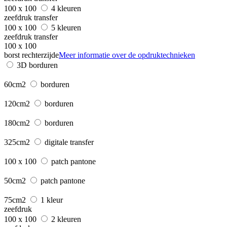
100 x 100
4 kleuren
zeefdruk transfer
100 x 100
5 kleuren
zeefdruk transfer
100 x 100
borst rechterzijde
Meer informatie over de opdruktechnieken
3D borduren
60cm2
borduren
120cm2
borduren
180cm2
borduren
325cm2
digitale transfer
100 x 100
patch pantone
50cm2
patch pantone
75cm2
1 kleur
zeefdruk
100 x 100
2 kleuren