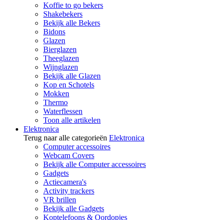
Koffie to go bekers
Shakebekers
Bekijk alle Bekers
Bidons
Glazen
Bierglazen
Theeglazen
Wijnglazen
Bekijk alle Glazen
Kop en Schotels
Mokken
Thermo
Waterflessen
Toon alle artikelen
Elektronica
Terug naar alle categorieën
Elektronica
Computer accessoires
Webcam Covers
Bekijk alle Computer accessoires
Gadgets
Actiecamera's
Activity trackers
VR brillen
Bekijk alle Gadgets
Koptelefoons & Oordopjes