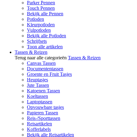
Parker Pennen
Touch Pennen
Bekijk alle Pennen
Potloden
Kleurpotloden
Vulpotloden
Bekijk alle Potloden
Schrijfsets
Toon alle artikelen
Tassen & Reizen
Terug naar alle categorieën
Tassen & Reizen
Canvas Tassen
Documententassen
Groente en Fruit Tasjes
Heuptasjes
Jute Tassen
Katoenen Tassen
Koeltassen
Laptoptassen
Opvouwbare tasjes
Papieren Tassen
Reis-/Sporttassen
Reisartikelen
Kofferlabels
Bekijk alle Reisartikelen