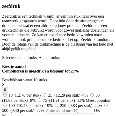
zeefdruk
Zeefdruk is een techniek waarbij er een fijn stuk gaas over een
raamwerk gespannen wordt. Door inkt door de uitsparingen te
drukken ontstaat er een afdruk op jouw product. Zeefdruk is een
druktechniek die gebruikt wordt voor zowel grafische doeleinden als
voor de industrie. Zo kan er textiel mee bedrukt worden maar
worden er ook printplaten mee bedrukt. Let op! Zeefdruk rondom:
Door de rotatie van de drukmachine is de plaatsing van het logo niet
altijd gelijk uitgelijnd.
Selecteer aantal stuks
Aantal stuks:
Kies je aantal
Combineren is mogelijk en
bespaar tot 27%
Beschikbaar vanaf 10 stuks
S
0
10 (12,78 per stuk)
25 (12,29 per stuk)
-4%
50
(11,83 per stuk)
-8%
75 (11,21 per stuk)
-13%
Meest populair
100 (10,47 per stuk)
-19%
250 (9,83 per stuk)
-24%
500 (9,40 per stuk)
-27%
OK
M