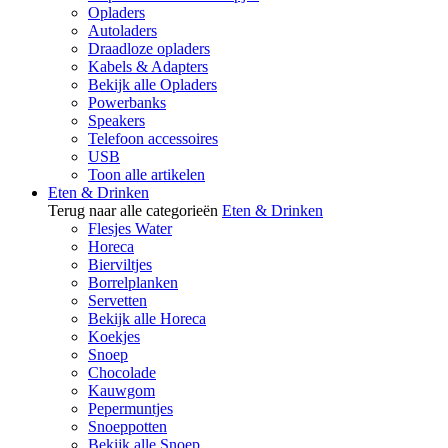
Opladers
Autoladers
Draadloze opladers
Kabels & Adapters
Bekijk alle Opladers
Powerbanks
Speakers
Telefoon accessoires
USB
Toon alle artikelen
Eten & Drinken
Terug naar alle categorieën
Eten & Drinken
Flesjes Water
Horeca
Bierviltjes
Borrelplanken
Servetten
Bekijk alle Horeca
Koekjes
Snoep
Chocolade
Kauwgom
Pepermuntjes
Snoeppotten
Bekijk alle Snoep