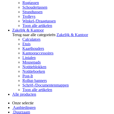
Rugtassen
Schoudertassen
Strandtassen
Trolleys
Winkel-/Draagtassen
Toon alle artikelen
Zakelijk & Kantoor
Terug naar alle categorieën
Zakelijk & Kantoor
Calculators
Etuis
Kaarthouders
Kantooraccessoires
Linialen
Mousepads
Notitieblokken
Notitieboeken
Post-It
Rollup banners
Schrijf-/Documentenmappen
Toon alle artikelen
Alle producten
Onze selectie
Aanbiedingen
Duurzaam