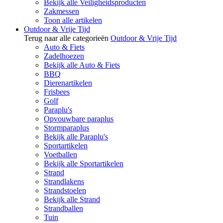
Bekijk alle Veiligheidsproducten
Zakmessen
Toon alle artikelen
Outdoor & Vrije Tijd
Terug naar alle categorieën
Outdoor & Vrije Tijd
Auto & Fiets
Zadelhoezen
Bekijk alle Auto & Fiets
BBQ
Dierenartikelen
Frisbees
Golf
Paraplu's
Opvouwbare paraplus
Stormparaplus
Bekijk alle Paraplu's
Sportartikelen
Voetballen
Bekijk alle Sportartikelen
Strand
Strandlakens
Strandstoelen
Bekijk alle Strand
Strandballen
Tuin