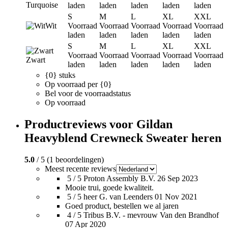
Turquoise
laden
laden
laden
laden
laden
S
M
L
XL
XXL
Wit
Voorraad
Voorraad
Voorraad
Voorraad
Voorraad
laden
laden
laden
laden
laden
S
M
L
XL
XXL
Voorraad
Voorraad
Voorraad
Voorraad
Voorraad
Zwart
laden
laden
laden
laden
laden
{0} stuks
Op voorraad per {0}
Bel voor de voorraadstatus
Op voorraad
Productreviews voor Gildan
Heavyblend Crewneck Sweater heren
5.0
/ 5 (1 beoordelingen)
Meest recente reviews
5 / 5
Proton Assembly B.V.
26 Sep 2023
Mooie trui, goede kwaliteit.
5 / 5
heer G. van Leenders
01 Nov 2021
Goed product, bestellen we al jaren
4 / 5
Tribus B.V. - mevrouw Van den Brandhof
07 Apr 2020