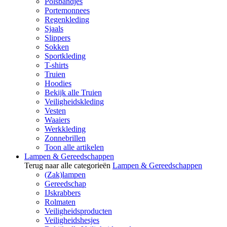
Polsbandjes
Portemonnees
Regenkleding
Sjaals
Slippers
Sokken
Sportkleding
T-shirts
Truien
Hoodies
Bekijk alle Truien
Veiligheidskleding
Vesten
Waaiers
Werkkleding
Zonnebrillen
Toon alle artikelen
Lampen & Gereedschappen
Terug naar alle categorieën
Lampen & Gereedschappen
(Zak)lampen
Gereedschap
IJskrabbers
Rolmaten
Veiligheidsproducten
Veiligheidshesjes