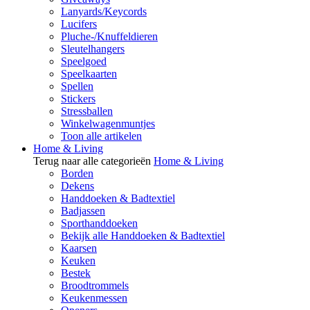
Lanyards/Keycords
Lucifers
Pluche-/Knuffeldieren
Sleutelhangers
Speelgoed
Speelkaarten
Spellen
Stickers
Stressballen
Winkelwagenmuntjes
Toon alle artikelen
Home & Living
Terug naar alle categorieën
Home & Living
Borden
Dekens
Handdoeken & Badtextiel
Badjassen
Sporthanddoeken
Bekijk alle Handdoeken & Badtextiel
Kaarsen
Keuken
Bestek
Broodtrommels
Keukenmessen