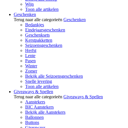
Wijn
Toon alle artikelen
Geschenken
Terug naar alle categorieën
Geschenken
Bedankjes
Eindejaarsgeschenken
Geschenksets
Kerstpakketten
Seizoensgeschenken
Herfst
Lente
Pasen
Winter
Zomer
Bekijk alle Seizoensgeschenken
Snelle levering
Toon alle artikelen
Giveaways & Spellen
Terug naar alle categorieën
Giveaways & Spellen
Aanstekers
BIC Aanstekers
Bekijk alle Aanstekers
Ballonnen
Buttons
Giveaways