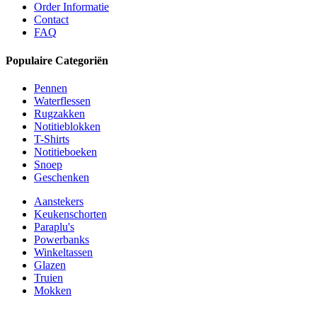
Order Informatie
Contact
FAQ
Populaire Categoriën
Pennen
Waterflessen
Rugzakken
Notitieblokken
T-Shirts
Notitieboeken
Snoep
Geschenken
Aanstekers
Keukenschorten
Paraplu's
Powerbanks
Winkeltassen
Glazen
Truien
Mokken