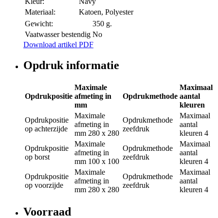
Kleur:
Navy
Materiaal:
Katoen, Polyester
Gewicht:
350 g.
Vaatwasser bestendig
No
Download artikel PDF
Opdruk informatie
Maximale
Maximaal
Opdrukpositie
afmeting in
Opdrukmethode
aantal
mm
kleuren
Maximale
Maximaal
Opdrukpositie
Opdrukmethode
afmeting in
aantal
op achterzijde
zeefdruk
mm
280 x 280
kleuren
4
Maximale
Maximaal
Opdrukpositie
Opdrukmethode
afmeting in
aantal
op borst
zeefdruk
mm
100 x 100
kleuren
4
Maximale
Maximaal
Opdrukpositie
Opdrukmethode
afmeting in
aantal
op voorzijde
zeefdruk
mm
280 x 280
kleuren
4
Voorraad