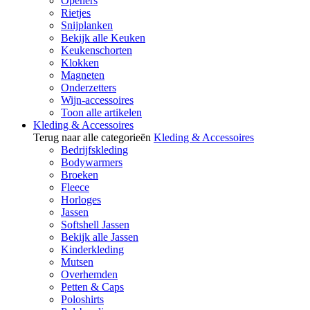
Openers
Rietjes
Snijplanken
Bekijk alle Keuken
Keukenschorten
Klokken
Magneten
Onderzetters
Wijn-accessoires
Toon alle artikelen
Kleding & Accessoires
Terug naar alle categorieën
Kleding & Accessoires
Bedrijfskleding
Bodywarmers
Broeken
Fleece
Horloges
Jassen
Softshell Jassen
Bekijk alle Jassen
Kinderkleding
Mutsen
Overhemden
Petten & Caps
Poloshirts