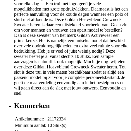
voor elke dag is. Een trui met logo geeft je vele
mogelijkheden met grote opdrukvlakken. Daarnaast is het een
perfecte aanvulling voor de koude dagen wanneer een polo of
shirt niet afdoende is. Deze Gildan Heavyblend Crewneck
Sweater heren is daar een uitstekend voorbeeld van. Geen zin
om voor mannen en vrouwen een apart model te bestellen?
Dan is deze sweater van het merk Gildan Activewear een
prima keuze. Het is namelijk een uniseks model dat beschikt
over vele opdrukmogelijkheden en extra veel ruimte voor elke
bedrukking. Heb je er veel of juist weinig nodig? Deze
sweater bestel je al vanaf slechts 10 stuks. Een sample
aanvragen is natuurlijk ook mogelijk. Mocht je nog twijfelen
over deze Gildan Heavyblend Crewneck Sweater heren. Tot
slot is deze trui in vele maten beschikbaar zodat er altijd een
passend model bij zit voor je complete personeelsbestand. Je
geeft de maatverdeling eenvoudig aan in het bestelproces en
wij gaan direct aan de slag met jouw ontwerp. Eenvoudig en
snel.
Kenmerken
Artikelnummer:
21172334
Minimum aantal:
10 Stuk(s)