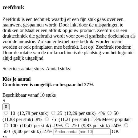
zeefdruk
Zeefdruk is een techniek waarbij er een fijn stuk gaas over een
raamwerk gespannen wordt. Door inkt door de uitsparingen te
drukken ontstaat er een afdruk op jouw product. Zeefdruk is een
druktechniek die gebruikt wordt voor zowel grafische doeleinden als
voor de industrie. Zo kan er textiel mee bedrukt worden maar
worden er ook printplaten mee bedrukt. Let op! Zeefdruk rondom:
Door de rotatie van de drukmachine is de plaatsing van het logo niet
altijd gelijk uitgelijnd.
Selecteer aantal stuks
Aantal stuks:
Kies je aantal
Combineren is mogelijk en
bespaar tot 27%
Beschikbaar vanaf 10 stuks
S
0
10 (12,78 per stuk)
25 (12,29 per stuk)
-4%
50
(11,83 per stuk)
-8%
75 (11,21 per stuk)
-13%
Meest populair
100 (10,47 per stuk)
-19%
250 (9,83 per stuk)
-24%
500 (9,40 per stuk)
-27%
OK
M