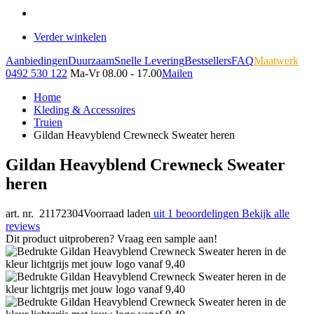
Verder winkelen
Aanbiedingen
Duurzaam
Snelle Levering
Bestsellers
FAQ
Maatwerk
0492 530 122
Ma-Vr 08.00 - 17.00
Mailen
Home
Kleding & Accessoires
Truien
Gildan Heavyblend Crewneck Sweater heren
Gildan Heavyblend Crewneck Sweater
heren
art. nr. 21172304
Voorraad laden
uit 1 beoordelingen
Bekijk alle
reviews
Dit product uitproberen? Vraag een sample aan!