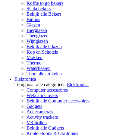
Koffie to go bekers
Shakebekers
Bekijk alle Bekers
Bidons
Glazen
Bierglazen
Theeglazen
Wijnglazen
Bekijk alle Glazen
Kop en Schotels
Mokken
Thermo
Waterflessen
Toon alle artikelen
Elektronica
Terug naar alle categorieën
Elektronica
Computer accessoires
Webcam Covers
Bekijk alle Computer accessoires
Gadgets
Actiecamera's
Activity trackers
VR brillen
Bekijk alle Gadgets
Koptelefoons & Oordopjes