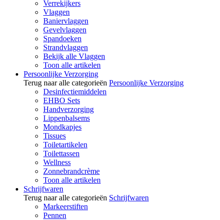
Verrekijkers
Vlaggen
Baniervlaggen
Gevelvlaggen
Spandoeken
Strandvlaggen
Bekijk alle Vlaggen
Toon alle artikelen
Persoonlijke Verzorging
Terug naar alle categorieën
Persoonlijke Verzorging
Desinfectiemiddelen
EHBO Sets
Handverzorging
Lippenbalsems
Mondkapjes
Tissues
Toiletartikelen
Toilettassen
Wellness
Zonnebrandcrème
Toon alle artikelen
Schrijfwaren
Terug naar alle categorieën
Schrijfwaren
Markeerstiften
Pennen