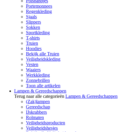
Polsbandjes
Portemonnees
Regenkleding
Sjaals
Slippers
Sokken
Sportkleding
T-shirts
Truien
Hoodies
Bekijk alle Truien
Veiligheidskleding
Vesten
Waaiers
Werkkleding
Zonnebrillen
Toon alle artikelen
Lampen & Gereedschappen
Terug naar alle categorieën
Lampen & Gereedschappen
(Zak)lampen
Gereedschap
IJskrabbers
Rolmaten
Veiligheidsproducten
Veiligheidshesjes