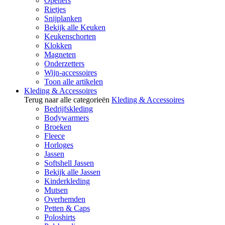
Openers
Rietjes
Snijplanken
Bekijk alle Keuken
Keukenschorten
Klokken
Magneten
Onderzetters
Wijn-accessoires
Toon alle artikelen
Kleding & Accessoires
Terug naar alle categorieën
Kleding & Accessoires
Bedrijfskleding
Bodywarmers
Broeken
Fleece
Horloges
Jassen
Softshell Jassen
Bekijk alle Jassen
Kinderkleding
Mutsen
Overhemden
Petten & Caps
Poloshirts