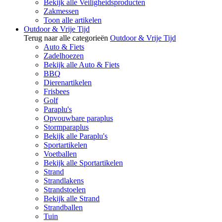
Bekijk alle Veiligheidsproducten
Zakmessen
Toon alle artikelen
Outdoor & Vrije Tijd
Terug naar alle categorieën
Outdoor & Vrije Tijd
Auto & Fiets
Zadelhoezen
Bekijk alle Auto & Fiets
BBQ
Dierenartikelen
Frisbees
Golf
Paraplu's
Opvouwbare paraplus
Stormparaplus
Bekijk alle Paraplu's
Sportartikelen
Voetballen
Bekijk alle Sportartikelen
Strand
Strandlakens
Strandstoelen
Bekijk alle Strand
Strandballen
Tuin