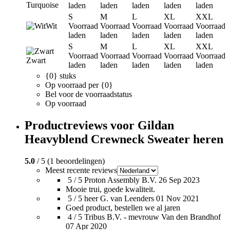
Turquoise
laden
laden
laden
laden
laden
S
M
L
XL
XXL
Wit
Voorraad
Voorraad
Voorraad
Voorraad
Voorraad
laden
laden
laden
laden
laden
S
M
L
XL
XXL
Voorraad
Voorraad
Voorraad
Voorraad
Voorraad
Zwart
laden
laden
laden
laden
laden
{0} stuks
Op voorraad per {0}
Bel voor de voorraadstatus
Op voorraad
Productreviews voor Gildan
Heavyblend Crewneck Sweater heren
5.0
/ 5 (1 beoordelingen)
Meest recente reviews
5 / 5
Proton Assembly B.V.
26 Sep 2023
Mooie trui, goede kwaliteit.
5 / 5
heer G. van Leenders
01 Nov 2021
Goed product, bestellen we al jaren
4 / 5
Tribus B.V. - mevrouw Van den Brandhof
07 Apr 2020