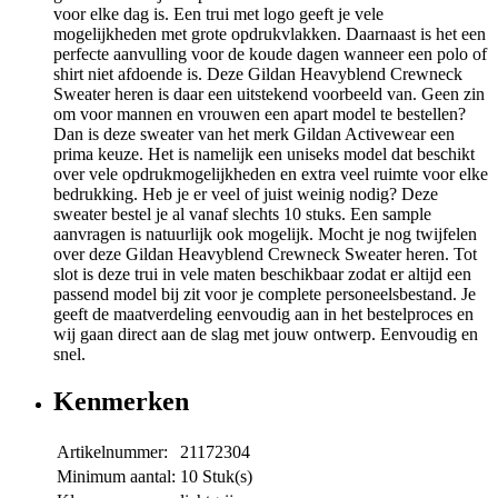
voor elke dag is. Een trui met logo geeft je vele
mogelijkheden met grote opdrukvlakken. Daarnaast is het een
perfecte aanvulling voor de koude dagen wanneer een polo of
shirt niet afdoende is. Deze Gildan Heavyblend Crewneck
Sweater heren is daar een uitstekend voorbeeld van. Geen zin
om voor mannen en vrouwen een apart model te bestellen?
Dan is deze sweater van het merk Gildan Activewear een
prima keuze. Het is namelijk een uniseks model dat beschikt
over vele opdrukmogelijkheden en extra veel ruimte voor elke
bedrukking. Heb je er veel of juist weinig nodig? Deze
sweater bestel je al vanaf slechts 10 stuks. Een sample
aanvragen is natuurlijk ook mogelijk. Mocht je nog twijfelen
over deze Gildan Heavyblend Crewneck Sweater heren. Tot
slot is deze trui in vele maten beschikbaar zodat er altijd een
passend model bij zit voor je complete personeelsbestand. Je
geeft de maatverdeling eenvoudig aan in het bestelproces en
wij gaan direct aan de slag met jouw ontwerp. Eenvoudig en
snel.
Kenmerken
Artikelnummer:
21172304
Minimum aantal:
10 Stuk(s)