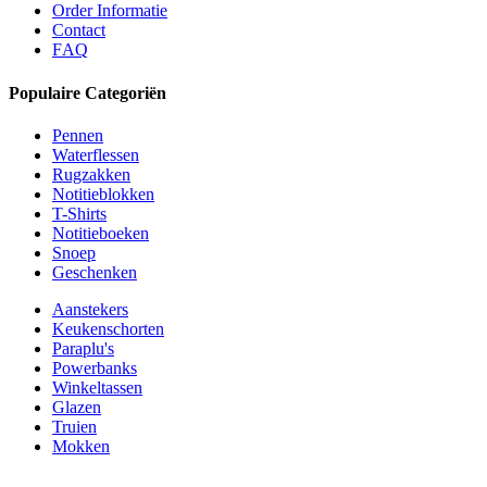
Order Informatie
Contact
FAQ
Populaire Categoriën
Pennen
Waterflessen
Rugzakken
Notitieblokken
T-Shirts
Notitieboeken
Snoep
Geschenken
Aanstekers
Keukenschorten
Paraplu's
Powerbanks
Winkeltassen
Glazen
Truien
Mokken