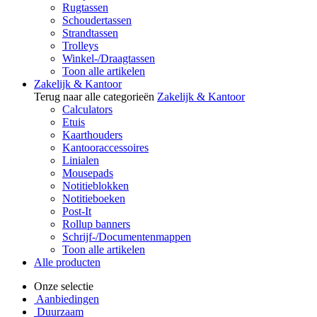
Rugtassen
Schoudertassen
Strandtassen
Trolleys
Winkel-/Draagtassen
Toon alle artikelen
Zakelijk & Kantoor
Terug naar alle categorieën
Zakelijk & Kantoor
Calculators
Etuis
Kaarthouders
Kantooraccessoires
Linialen
Mousepads
Notitieblokken
Notitieboeken
Post-It
Rollup banners
Schrijf-/Documentenmappen
Toon alle artikelen
Alle producten
Onze selectie
Aanbiedingen
Duurzaam