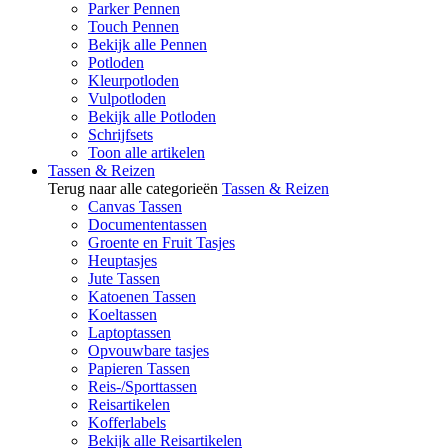
Parker Pennen
Touch Pennen
Bekijk alle Pennen
Potloden
Kleurpotloden
Vulpotloden
Bekijk alle Potloden
Schrijfsets
Toon alle artikelen
Tassen & Reizen
Terug naar alle categorieën
Tassen & Reizen
Canvas Tassen
Documententassen
Groente en Fruit Tasjes
Heuptasjes
Jute Tassen
Katoenen Tassen
Koeltassen
Laptoptassen
Opvouwbare tasjes
Papieren Tassen
Reis-/Sporttassen
Reisartikelen
Kofferlabels
Bekijk alle Reisartikelen