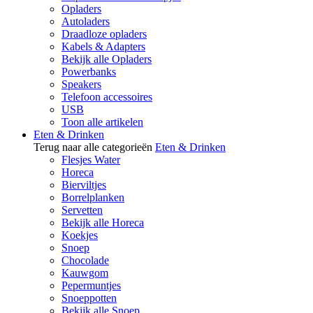
Opladers
Autoladers
Draadloze opladers
Kabels & Adapters
Bekijk alle Opladers
Powerbanks
Speakers
Telefoon accessoires
USB
Toon alle artikelen
Eten & Drinken
Terug naar alle categorieën
Eten & Drinken
Flesjes Water
Horeca
Bierviltjes
Borrelplanken
Servetten
Bekijk alle Horeca
Koekjes
Snoep
Chocolade
Kauwgom
Pepermuntjes
Snoeppotten
Bekijk alle Snoep