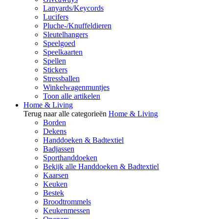
Lanyards/Keycords
Lucifers
Pluche-/Knuffeldieren
Sleutelhangers
Speelgoed
Speelkaarten
Spellen
Stickers
Stressballen
Winkelwagenmuntjes
Toon alle artikelen
Home & Living
Terug naar alle categorieën
Home & Living
Borden
Dekens
Handdoeken & Badtextiel
Badjassen
Sporthanddoeken
Bekijk alle Handdoeken & Badtextiel
Kaarsen
Keuken
Bestek
Broodtrommels
Keukenmessen