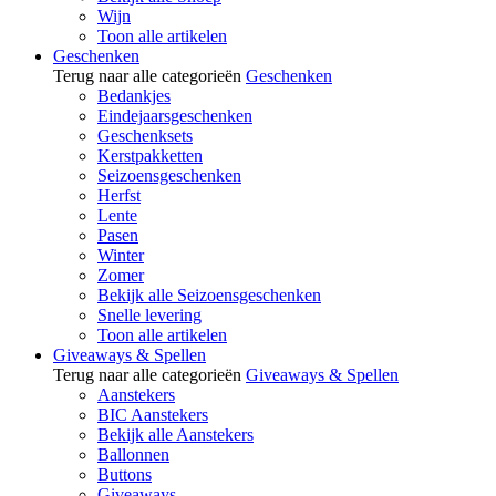
Wijn
Toon alle artikelen
Geschenken
Terug naar alle categorieën
Geschenken
Bedankjes
Eindejaarsgeschenken
Geschenksets
Kerstpakketten
Seizoensgeschenken
Herfst
Lente
Pasen
Winter
Zomer
Bekijk alle Seizoensgeschenken
Snelle levering
Toon alle artikelen
Giveaways & Spellen
Terug naar alle categorieën
Giveaways & Spellen
Aanstekers
BIC Aanstekers
Bekijk alle Aanstekers
Ballonnen
Buttons
Giveaways