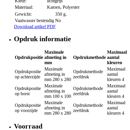
Kleur:
lichtgrijs
Materiaal:
Katoen, Polyester
Gewicht:
350 g.
Vaatwasser bestendig
No
Download artikel PDF
Opdruk informatie
Maximale
Maximaal
Opdrukpositie
afmeting in
Opdrukmethode
aantal
mm
kleuren
Maximale
Maximaal
Opdrukpositie
Opdrukmethode
afmeting in
aantal
op achterzijde
zeefdruk
mm
280 x 280
kleuren
4
Maximale
Maximaal
Opdrukpositie
Opdrukmethode
afmeting in
aantal
op borst
zeefdruk
mm
100 x 100
kleuren
4
Maximale
Maximaal
Opdrukpositie
Opdrukmethode
afmeting in
aantal
op voorzijde
zeefdruk
mm
280 x 280
kleuren
4
Voorraad