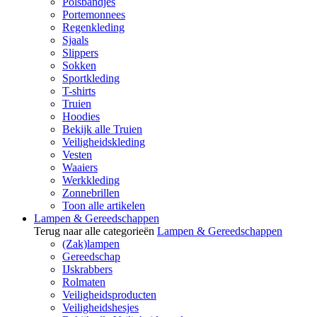
Polsbandjes
Portemonnees
Regenkleding
Sjaals
Slippers
Sokken
Sportkleding
T-shirts
Truien
Hoodies
Bekijk alle Truien
Veiligheidskleding
Vesten
Waaiers
Werkkleding
Zonnebrillen
Toon alle artikelen
Lampen & Gereedschappen
Terug naar alle categorieën
Lampen & Gereedschappen
(Zak)lampen
Gereedschap
IJskrabbers
Rolmaten
Veiligheidsproducten
Veiligheidshesjes