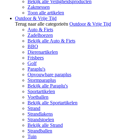
Bekijk alle Veiligheidsproducten
Zakmessen
Toon alle artikelen
Outdoor & Vrije Tijd
Terug naar alle categorieën
Outdoor & Vrije Tijd
Auto & Fiets
Zadelhoezen
Bekijk alle Auto & Fiets
BBQ
Dierenartikelen
Frisbees
Golf
Paraplu's
Opvouwbare paraplus
Stormparaplus
Bekijk alle Paraplu's
Sportartikelen
Voetballen
Bekijk alle Sportartikelen
Strand
Strandlakens
Strandstoelen
Bekijk alle Strand
Strandballen
Tuin