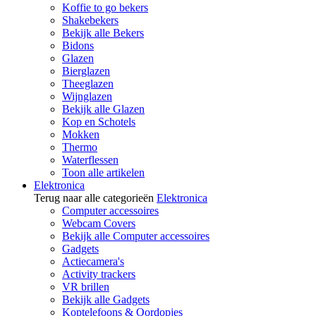
Koffie to go bekers
Shakebekers
Bekijk alle Bekers
Bidons
Glazen
Bierglazen
Theeglazen
Wijnglazen
Bekijk alle Glazen
Kop en Schotels
Mokken
Thermo
Waterflessen
Toon alle artikelen
Elektronica
Terug naar alle categorieën
Elektronica
Computer accessoires
Webcam Covers
Bekijk alle Computer accessoires
Gadgets
Actiecamera's
Activity trackers
VR brillen
Bekijk alle Gadgets
Koptelefoons & Oordopjes