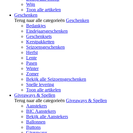
Wijn
Toon alle artikelen
Geschenken
Terug naar alle categorieën
Geschenken
Bedankjes
Eindejaarsgeschenken
Geschenksets
Kerstpakketten
Seizoensgeschenken
Herfst
Lente
Pasen
Winter
Zomer
Bekijk alle Seizoensgeschenken
Snelle levering
Toon alle artikelen
Giveaways & Spellen
Terug naar alle categorieën
Giveaways & Spellen
Aanstekers
BIC Aanstekers
Bekijk alle Aanstekers
Ballonnen
Buttons
Giveaways