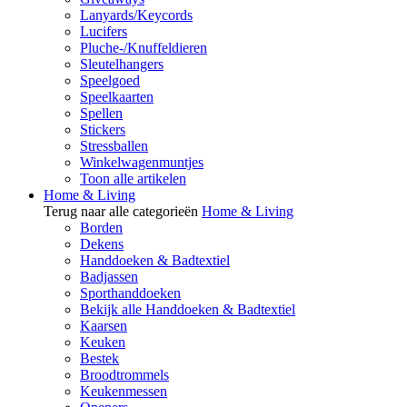
Lanyards/Keycords
Lucifers
Pluche-/Knuffeldieren
Sleutelhangers
Speelgoed
Speelkaarten
Spellen
Stickers
Stressballen
Winkelwagenmuntjes
Toon alle artikelen
Home & Living
Terug naar alle categorieën
Home & Living
Borden
Dekens
Handdoeken & Badtextiel
Badjassen
Sporthanddoeken
Bekijk alle Handdoeken & Badtextiel
Kaarsen
Keuken
Bestek
Broodtrommels
Keukenmessen