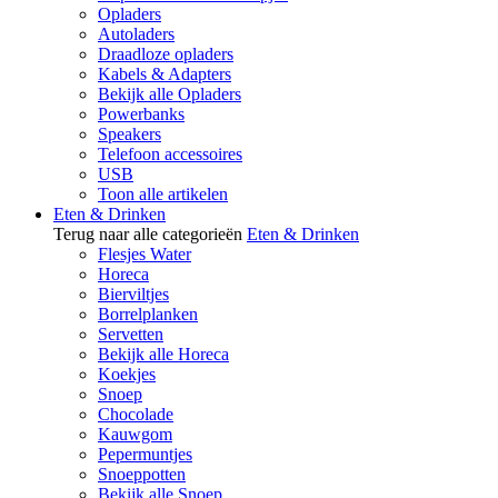
Opladers
Autoladers
Draadloze opladers
Kabels & Adapters
Bekijk alle Opladers
Powerbanks
Speakers
Telefoon accessoires
USB
Toon alle artikelen
Eten & Drinken
Terug naar alle categorieën
Eten & Drinken
Flesjes Water
Horeca
Bierviltjes
Borrelplanken
Servetten
Bekijk alle Horeca
Koekjes
Snoep
Chocolade
Kauwgom
Pepermuntjes
Snoeppotten
Bekijk alle Snoep