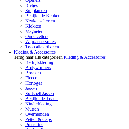
Openers
Rietjes
Snijplanken
Bekijk alle Keuken
Keukenschorten
Klokken
Magneten
Onderzetters
Wijn-accessoires
Toon alle artikelen
Kleding & Accessoires
Terug naar alle categorieën
Kleding & Accessoires
Bedrijfskleding
Bodywarmers
Broeken
Fleece
Horloges
Jassen
Softshell Jassen
Bekijk alle Jassen
Kinderkleding
Mutsen
Overhemden
Petten & Caps
Poloshirts