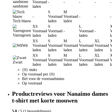
Voorraad
-
-
-
-
-
sandstone
laden
S
M
-
Voorraad
Voorraad
-
-
-
Tech blauw
laden
laden
XS
S
L
Voorraad
Voorraad
-
Voorraad
-
V
Varengroen
laden
laden
laden
l
XS
S
M
L
XL
Wit
Voorraad
Voorraad
Voorraad
Voorraad
Voorraad
V
laden
laden
laden
laden
laden
l
XS
S
M
L
XL
Voorraad
Voorraad
Voorraad
Voorraad
Voorraad
V
Zwart
laden
laden
laden
laden
laden
l
{0} stuks
Op voorraad per {0}
Bel voor de voorraadstatus
Op voorraad
Productreviews voor Nanaimo dames
t-shirt met korte mouwen
5.0
/ 5 (1 beoordelingen)