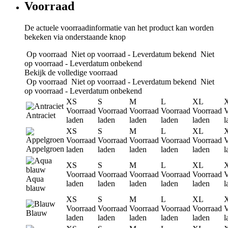
Voorraad
De actuele voorraadinformatie van het product kan worden
bekeken via onderstaande knop
Op voorraad
Niet op voorraad - Leverdatum bekend
Niet
op voorraad - Leverdatum onbekend
Bekijk de volledige voorraad
Op voorraad
Niet op voorraad - Leverdatum bekend
Niet
op voorraad - Leverdatum onbekend
XS
S
M
L
XL
Voorraad
Voorraad
Voorraad
Voorraad
Voorraad
V
Antraciet
laden
laden
laden
laden
laden
l
XS
S
M
L
XL
Voorraad
Voorraad
Voorraad
Voorraad
Voorraad
V
Appelgroen
laden
laden
laden
laden
laden
l
XS
S
M
L
XL
Voorraad
Voorraad
Voorraad
Voorraad
Voorraad
V
Aqua
laden
laden
laden
laden
laden
l
blauw
XS
S
M
L
XL
Voorraad
Voorraad
Voorraad
Voorraad
Voorraad
V
Blauw
laden
laden
laden
laden
laden
l