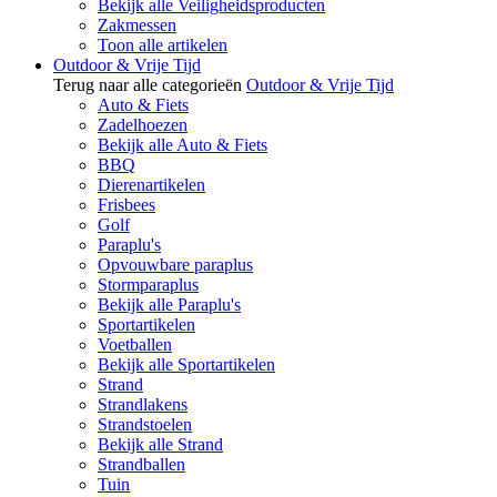
Bekijk alle Veiligheidsproducten
Zakmessen
Toon alle artikelen
Outdoor & Vrije Tijd
Terug naar alle categorieën
Outdoor & Vrije Tijd
Auto & Fiets
Zadelhoezen
Bekijk alle Auto & Fiets
BBQ
Dierenartikelen
Frisbees
Golf
Paraplu's
Opvouwbare paraplus
Stormparaplus
Bekijk alle Paraplu's
Sportartikelen
Voetballen
Bekijk alle Sportartikelen
Strand
Strandlakens
Strandstoelen
Bekijk alle Strand
Strandballen
Tuin