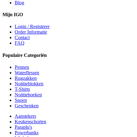
Blog
Mijn IGO
Login / Registreer
Order Informatie
Contact
FAQ
Populaire Categoriën
Pennen
Waterflessen
Rugzakken
Notitieblokken
T-Shirts
Notitieboeken
Snoep
Geschenken
Aanstekers
Keukenschorten
Paraplu's
Powerbanks