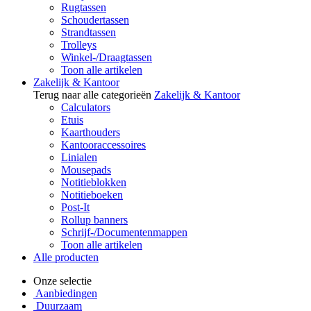
Rugtassen
Schoudertassen
Strandtassen
Trolleys
Winkel-/Draagtassen
Toon alle artikelen
Zakelijk & Kantoor
Terug naar alle categorieën
Zakelijk & Kantoor
Calculators
Etuis
Kaarthouders
Kantooraccessoires
Linialen
Mousepads
Notitieblokken
Notitieboeken
Post-It
Rollup banners
Schrijf-/Documentenmappen
Toon alle artikelen
Alle producten
Onze selectie
Aanbiedingen
Duurzaam