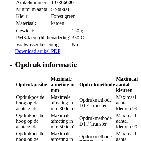
Artikelnummer:
107366600
Minimum aantal:
5 Stuk(s)
Kleur:
Forest green
Materiaal:
katoen
Gewicht:
130 g.
PMS-kleur (bij benadering)
330 C
Vaatwasser bestendig
No
Download artikel PDF
Opdruk informatie
Maximale
Maximaal
Opdrukpositie
afmeting in
Opdrukmethode
aantal
mm
kleuren
Opdrukpositie
Maximale
Maximaal
Opdrukmethode
hoog op de
afmeting in
aantal
DTF Transfer
achterzijde
mm
300cm2
kleuren
99
Opdrukpositie
Maximale
Maximaal
Opdrukmethode
hoog op de
afmeting in
aantal
DTF Transfer
achterzijde
mm
500cm2
kleuren
99
Opdrukpositie
Maximale
Maximaal
Opdrukmethode
hoog op de
afmeting in
aantal