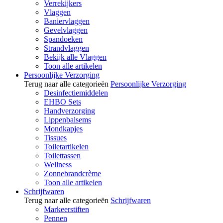
Verrekijkers
Vlaggen
Baniervlaggen
Gevelvlaggen
Spandoeken
Strandvlaggen
Bekijk alle Vlaggen
Toon alle artikelen
Persoonlijke Verzorging
Terug naar alle categorieën
Persoonlijke Verzorging
Desinfectiemiddelen
EHBO Sets
Handverzorging
Lippenbalsems
Mondkapjes
Tissues
Toiletartikelen
Toilettassen
Wellness
Zonnebrandcrème
Toon alle artikelen
Schrijfwaren
Terug naar alle categorieën
Schrijfwaren
Markeerstiften
Pennen