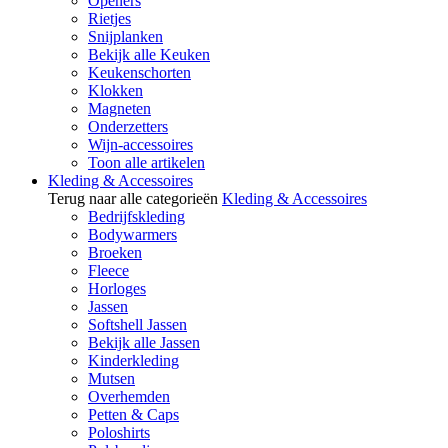
Openers
Rietjes
Snijplanken
Bekijk alle Keuken
Keukenschorten
Klokken
Magneten
Onderzetters
Wijn-accessoires
Toon alle artikelen
Kleding & Accessoires
Terug naar alle categorieën
Kleding & Accessoires
Bedrijfskleding
Bodywarmers
Broeken
Fleece
Horloges
Jassen
Softshell Jassen
Bekijk alle Jassen
Kinderkleding
Mutsen
Overhemden
Petten & Caps
Poloshirts