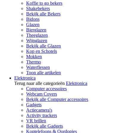
Koffie to go bekers
Shakebekers
Bekijk alle Bekers
Bidons
Glazen
Bierglazen
Theeglazen
Wijnglazen
Bekijk alle Glazen
Kop en Schotels
Mokken
Thermo
Waterflessen
Toon alle artikelen
Elektronica
Terug naar alle categorieën
Elektronica
Computer accessoires
Webcam Covers
Bekijk alle Computer accessoires
Gadgets
Actiecamera's
Activity trackers
VR brillen
Bekijk alle Gadgets
Koptelefoons & Oordopjes