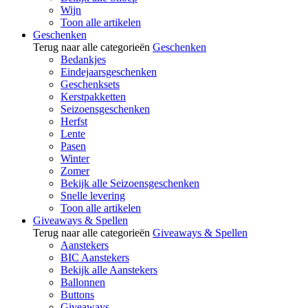
Wijn
Toon alle artikelen
Geschenken
Terug naar alle categorieën
Geschenken
Bedankjes
Eindejaarsgeschenken
Geschenksets
Kerstpakketten
Seizoensgeschenken
Herfst
Lente
Pasen
Winter
Zomer
Bekijk alle Seizoensgeschenken
Snelle levering
Toon alle artikelen
Giveaways & Spellen
Terug naar alle categorieën
Giveaways & Spellen
Aanstekers
BIC Aanstekers
Bekijk alle Aanstekers
Ballonnen
Buttons
Giveaways