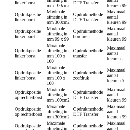
afmeting in
aantal
linker borst
DTF Transfer
mm
100cm2
kleuren
99
Maximale
Maximaal
Opdrukpositie
Opdrukmethode
afmeting in
aantal
linker borst
DTF Transfer
mm
300cm2
kleuren
99
Maximale
Maximaal
Opdrukpositie
Opdrukmethode
afmeting in
aantal
linker borst
borduren
mm
99 x 99
kleuren
99
Maximale
Maximaal
Opdrukpositie
afmeting in
Opdrukmethode
aantal
linker borst
mm
100 x
transfer
kleuren
-
100
Maximale
Maximaal
Opdrukpositie
afmeting in
Opdrukmethode
aantal
linker borst
mm
100 x
zeefdruk
kleuren
5
100
Maximale
Maximaal
Opdrukpositie
Opdrukmethode
afmeting in
aantal
op rechterborst
DTF Transfer
mm
100cm2
kleuren
99
Maximale
Maximaal
Opdrukpositie
Opdrukmethode
afmeting in
aantal
op rechterborst
DTF Transfer
mm
300cm2
kleuren
99
Maximale
Maximaal
Opdrukpositie
Opdrukmethode
afmeting in
aantal