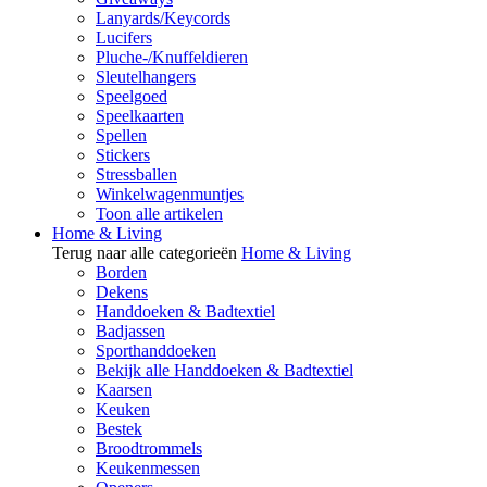
Lanyards/Keycords
Lucifers
Pluche-/Knuffeldieren
Sleutelhangers
Speelgoed
Speelkaarten
Spellen
Stickers
Stressballen
Winkelwagenmuntjes
Toon alle artikelen
Home & Living
Terug naar alle categorieën
Home & Living
Borden
Dekens
Handdoeken & Badtextiel
Badjassen
Sporthanddoeken
Bekijk alle Handdoeken & Badtextiel
Kaarsen
Keuken
Bestek
Broodtrommels
Keukenmessen