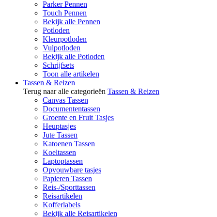
Parker Pennen
Touch Pennen
Bekijk alle Pennen
Potloden
Kleurpotloden
Vulpotloden
Bekijk alle Potloden
Schrijfsets
Toon alle artikelen
Tassen & Reizen
Terug naar alle categorieën
Tassen & Reizen
Canvas Tassen
Documententassen
Groente en Fruit Tasjes
Heuptasjes
Jute Tassen
Katoenen Tassen
Koeltassen
Laptoptassen
Opvouwbare tasjes
Papieren Tassen
Reis-/Sporttassen
Reisartikelen
Kofferlabels
Bekijk alle Reisartikelen