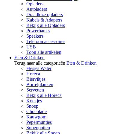
Opladers
Autoladers
Draadloze opladers
Kabels & Adapters
Bekijk alle Opladers
Powerbanks
Speakers
Telefoon accessoires
USB
Toon alle artikelen
Eten & Drinken
Terug naar alle categorieën
Eten & Drinken
Flesjes Water
Horeca
Bierviltjes
Borrelplanken
Servetten
Bekijk alle Horeca
Koekjes
Snoep
Chocolade
Kauwgom
Pepermuntjes
Snoeppotten
Bekijk alle Snoep