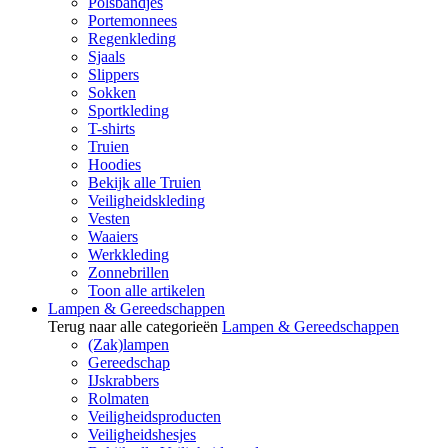
Polsbandjes
Portemonnees
Regenkleding
Sjaals
Slippers
Sokken
Sportkleding
T-shirts
Truien
Hoodies
Bekijk alle Truien
Veiligheidskleding
Vesten
Waaiers
Werkkleding
Zonnebrillen
Toon alle artikelen
Lampen & Gereedschappen
Terug naar alle categorieën
Lampen & Gereedschappen
(Zak)lampen
Gereedschap
IJskrabbers
Rolmaten
Veiligheidsproducten
Veiligheidshesjes