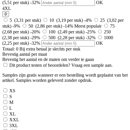
(5,51 per stuk)
-32%
OK
4XL
0
5 (3,31 per stuk)
10 (3,19 per stuk)
-4%
25 (3,02 per
stuk)
-9%
50 (2,86 per stuk)
-14%
Meest populair
75
(2,68 per stuk)
-20%
100 (2,49 per stuk)
-25%
250
(2,38 per stuk)
-29%
500 (2,28 per stuk)
-32%
1000
(2,25 per stuk)
-32%
OK
Totaal:
0
Bij
extra betaal je slechts
per stuk
Bevestig aantal per maat
Bevestig het aantal en de maten om verder te gaan
Dit product testen of beoordelen? Vraag een sample aan.
Samples zijn gratis wanneer er een bestelling wordt geplaatst van het
artikel. Samples worden geleverd zonder opdruk.
XS
S
M
L
XL
XXL
3XL