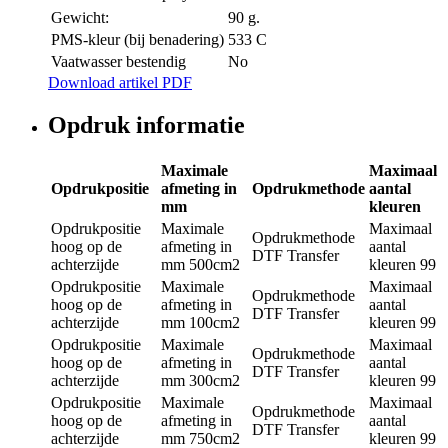
Gewicht:
90 g.
PMS-kleur (bij benadering)
533 C
Vaatwasser bestendig
No
Download artikel PDF
Opdruk informatie
Maximale
Maximaal
Opdrukpositie
afmeting in
Opdrukmethode
aantal
mm
kleuren
Opdrukpositie
Maximale
Maximaal
Opdrukmethode
hoog op de
afmeting in
aantal
DTF Transfer
achterzijde
mm
500cm2
kleuren
99
Opdrukpositie
Maximale
Maximaal
Opdrukmethode
hoog op de
afmeting in
aantal
DTF Transfer
achterzijde
mm
100cm2
kleuren
99
Opdrukpositie
Maximale
Maximaal
Opdrukmethode
hoog op de
afmeting in
aantal
DTF Transfer
achterzijde
mm
300cm2
kleuren
99
Opdrukpositie
Maximale
Maximaal
Opdrukmethode
hoog op de
afmeting in
aantal
DTF Transfer
achterzijde
mm
750cm2
kleuren
99