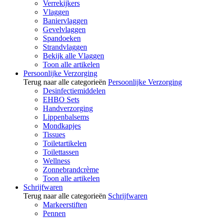
Verrekijkers
Vlaggen
Baniervlaggen
Gevelvlaggen
Spandoeken
Strandvlaggen
Bekijk alle Vlaggen
Toon alle artikelen
Persoonlijke Verzorging
Terug naar alle categorieën
Persoonlijke Verzorging
Desinfectiemiddelen
EHBO Sets
Handverzorging
Lippenbalsems
Mondkapjes
Tissues
Toiletartikelen
Toilettassen
Wellness
Zonnebrandcrème
Toon alle artikelen
Schrijfwaren
Terug naar alle categorieën
Schrijfwaren
Markeerstiften
Pennen