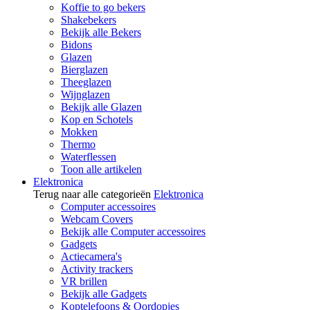
Koffie to go bekers
Shakebekers
Bekijk alle Bekers
Bidons
Glazen
Bierglazen
Theeglazen
Wijnglazen
Bekijk alle Glazen
Kop en Schotels
Mokken
Thermo
Waterflessen
Toon alle artikelen
Elektronica
Terug naar alle categorieën
Elektronica
Computer accessoires
Webcam Covers
Bekijk alle Computer accessoires
Gadgets
Actiecamera's
Activity trackers
VR brillen
Bekijk alle Gadgets
Koptelefoons & Oordopjes