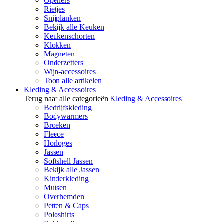
Openers
Rietjes
Snijplanken
Bekijk alle Keuken
Keukenschorten
Klokken
Magneten
Onderzetters
Wijn-accessoires
Toon alle artikelen
Kleding & Accessoires
Terug naar alle categorieën
Kleding & Accessoires
Bedrijfskleding
Bodywarmers
Broeken
Fleece
Horloges
Jassen
Softshell Jassen
Bekijk alle Jassen
Kinderkleding
Mutsen
Overhemden
Petten & Caps
Poloshirts