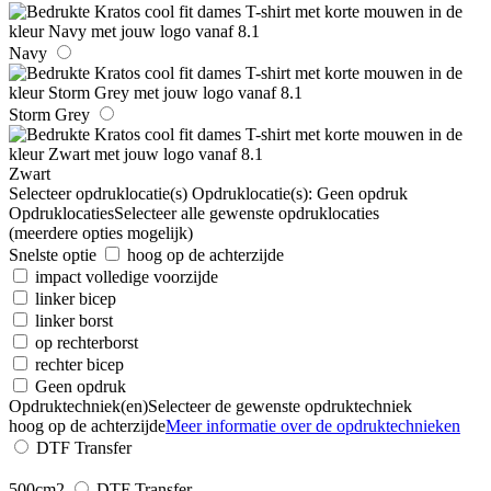
Navy
Storm Grey
Zwart
Selecteer opdruklocatie(s)
Opdruklocatie(s):
Geen opdruk
Opdruklocaties
Selecteer alle gewenste opdruklocaties
(meerdere opties mogelijk)
Snelste optie
hoog op de achterzijde
impact volledige voorzijde
linker bicep
linker borst
op rechterborst
rechter bicep
Geen opdruk
Opdruktechniek(en)
Selecteer de gewenste opdruktechniek
hoog op de achterzijde
Meer informatie over de opdruktechnieken
DTF Transfer
500cm2
DTF Transfer