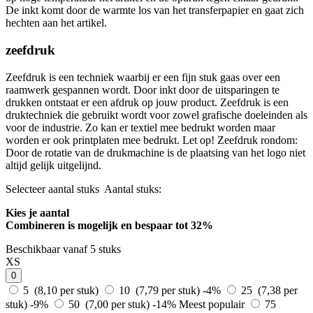
De inkt komt door de warmte los van het transferpapier en gaat zich
hechten aan het artikel.
zeefdruk
Zeefdruk is een techniek waarbij er een fijn stuk gaas over een
raamwerk gespannen wordt. Door inkt door de uitsparingen te
drukken ontstaat er een afdruk op jouw product. Zeefdruk is een
druktechniek die gebruikt wordt voor zowel grafische doeleinden als
voor de industrie. Zo kan er textiel mee bedrukt worden maar
worden er ook printplaten mee bedrukt. Let op! Zeefdruk rondom:
Door de rotatie van de drukmachine is de plaatsing van het logo niet
altijd gelijk uitgelijnd.
Selecteer aantal stuks
Aantal stuks:
Kies je aantal
Combineren is mogelijk en
bespaar tot 32%
Beschikbaar vanaf 5 stuks
XS
0
5 (8,10 per stuk)
10 (7,79 per stuk)
-4%
25 (7,38 per
stuk)
-9%
50 (7,00 per stuk)
-14%
Meest populair
75