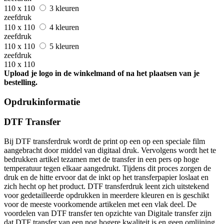
110 x 110
3 kleuren
zeefdruk
110 x 110
4 kleuren
zeefdruk
110 x 110
5 kleuren
zeefdruk
110 x 110
Upload je logo in de winkelmand of na het plaatsen van je
bestelling.
Opdrukinformatie
DTF Transfer
Bij DTF transferdruk wordt de print op een op een speciale film
aangebracht door middel van digitaal druk. Vervolgens wordt het te
bedrukken artikel tezamen met de transfer in een pers op hoge
temperatuur tegen elkaar aangedrukt. Tijdens dit proces zorgen de
druk en de hitte ervoor dat de inkt op het transferpapier loslaat en
zich hecht op het product. DTF transferdruk leent zich uitstekend
voor gedetailleerde opdrukken in meerdere kleuren en is geschikt
voor de meeste voorkomende artikelen met een vlak deel. De
voordelen van DTF transfer ten opzichte van Digitale transfer zijn
dat DTF transfer van een nog hogere kwaliteit is en geen omlijning