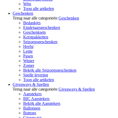
Wijn
Toon alle artikelen
Geschenken
Terug naar alle categorieën
Geschenken
Bedankjes
Eindejaarsgeschenken
Geschenksets
Kerstpakketten
Seizoensgeschenken
Herfst
Lente
Pasen
Winter
Zomer
Bekijk alle Seizoensgeschenken
Snelle levering
Toon alle artikelen
Giveaways & Spellen
Terug naar alle categorieën
Giveaways & Spellen
Aanstekers
BIC Aanstekers
Bekijk alle Aanstekers
Ballonnen
Buttons
Giveaways