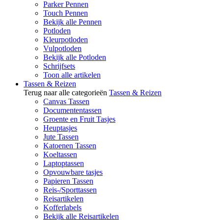
Parker Pennen
Touch Pennen
Bekijk alle Pennen
Potloden
Kleurpotloden
Vulpotloden
Bekijk alle Potloden
Schrijfsets
Toon alle artikelen
Tassen & Reizen
Terug naar alle categorieën
Tassen & Reizen
Canvas Tassen
Documententassen
Groente en Fruit Tasjes
Heuptasjes
Jute Tassen
Katoenen Tassen
Koeltassen
Laptoptassen
Opvouwbare tasjes
Papieren Tassen
Reis-/Sporttassen
Reisartikelen
Kofferlabels
Bekijk alle Reisartikelen