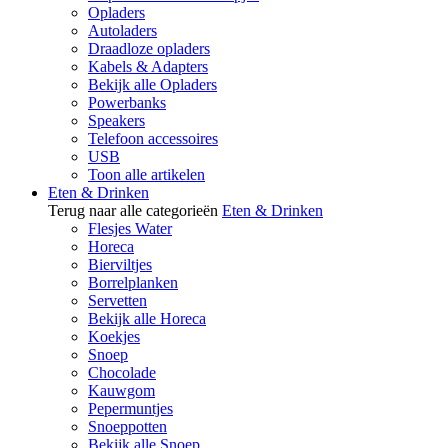
Opladers
Autoladers
Draadloze opladers
Kabels & Adapters
Bekijk alle Opladers
Powerbanks
Speakers
Telefoon accessoires
USB
Toon alle artikelen
Eten & Drinken
Terug naar alle categorieën
Eten & Drinken
Flesjes Water
Horeca
Bierviltjes
Borrelplanken
Servetten
Bekijk alle Horeca
Koekjes
Snoep
Chocolade
Kauwgom
Pepermuntjes
Snoeppotten
Bekijk alle Snoep