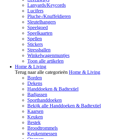
Lanyards/Keycords
Lucifers
Pluche-/Knuffeldieren
Sleutelhangers
Speelgoed
Speelkaarten
Spellen
Stickers
Stressballen
Winkelwagenmuntjes
Toon alle artikelen
Home & Living
Terug naar alle categorieën
Home & Living
Borden
Dekens
Handdoeken & Badtextiel
Badjassen
Sporthanddoeken
Bekijk alle Handdoeken & Badtextiel
Kaarsen
Keuken
Bestek
Broodtrommels
Keukenmessen