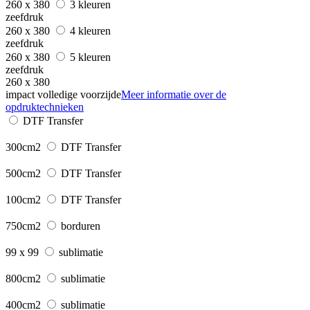
260 x 380
3 kleuren
zeefdruk
260 x 380
4 kleuren
zeefdruk
260 x 380
5 kleuren
zeefdruk
260 x 380
impact volledige voorzijde
Meer informatie over de
opdruktechnieken
DTF Transfer
300cm2
DTF Transfer
500cm2
DTF Transfer
100cm2
DTF Transfer
750cm2
borduren
99 x 99
sublimatie
800cm2
sublimatie
400cm2
sublimatie