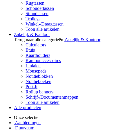
Rugtassen
Schoudertassen
Strandtassen
Trolleys
Winkel-/Draagtassen
Toon alle artikelen
Zakelijk & Kantoor
Terug naar alle categorieën
Zakelijk & Kantoor
Calculators
Etuis
Kaarthouders
Kantooraccessoires
Linialen
Mousepads
Notitieblokken
Notitieboeken
Post-It
Rollup banners
Schrijf-/Documentenmappen
Toon alle artikelen
Alle producten
Onze selectie
Aanbiedingen
Duurzaam