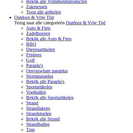
Bekijk alle Veiligheidsproducten
Zakmessen
Toon alle artikelen
Outdoor & Vrije Tijd
Terug naar alle categorieën
Outdoor & Vrije Tijd
Auto & Fiets
Zadelhoezen
Bekijk alle Auto & Fiets
BBQ
Dierenartikelen
Frisbees
Golf
Paraplu's
Opvouwbare paraplus
Stormparaplus
Bekijk alle Paraplu's
Sportartikelen
Voetballen
Bekijk alle Sportartikelen
Strand
Strandlakens
Strandstoelen
Bekijk alle Strand
Strandballen
Tuin