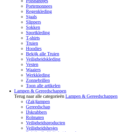
Polsbandjes
Portemonnees
Regenkleding
Sjaals
Slippers
Sokken
Sportkleding
T-shirts
Truien
Hoodies
Bekijk alle Truien
Veiligheidskleding
Vesten
Waaiers
Werkkleding
Zonnebrillen
Toon alle artikelen
Lampen & Gereedschappen
Terug naar alle categorieën
Lampen & Gereedschappen
(Zak)lampen
Gereedschap
IJskrabbers
Rolmaten
Veiligheidsproducten
Veiligheidshesjes