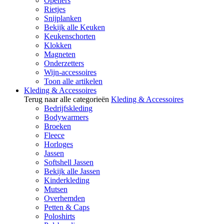
Openers
Rietjes
Snijplanken
Bekijk alle Keuken
Keukenschorten
Klokken
Magneten
Onderzetters
Wijn-accessoires
Toon alle artikelen
Kleding & Accessoires
Terug naar alle categorieën
Kleding & Accessoires
Bedrijfskleding
Bodywarmers
Broeken
Fleece
Horloges
Jassen
Softshell Jassen
Bekijk alle Jassen
Kinderkleding
Mutsen
Overhemden
Petten & Caps
Poloshirts