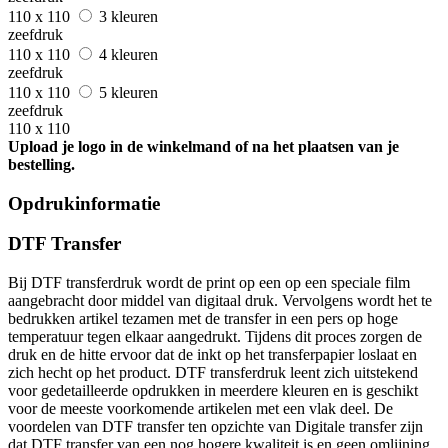
110 x 110
3 kleuren
zeefdruk
110 x 110
4 kleuren
zeefdruk
110 x 110
5 kleuren
zeefdruk
110 x 110
Upload je logo in de winkelmand of na het plaatsen van je
bestelling.
Opdrukinformatie
DTF Transfer
Bij DTF transferdruk wordt de print op een op een speciale film
aangebracht door middel van digitaal druk. Vervolgens wordt het te
bedrukken artikel tezamen met de transfer in een pers op hoge
temperatuur tegen elkaar aangedrukt. Tijdens dit proces zorgen de
druk en de hitte ervoor dat de inkt op het transferpapier loslaat en
zich hecht op het product. DTF transferdruk leent zich uitstekend
voor gedetailleerde opdrukken in meerdere kleuren en is geschikt
voor de meeste voorkomende artikelen met een vlak deel. De
voordelen van DTF transfer ten opzichte van Digitale transfer zijn
dat DTF transfer van een nog hogere kwaliteit is en geen omlijning