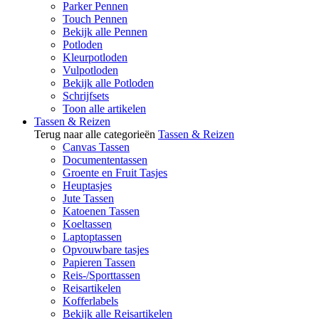
Parker Pennen
Touch Pennen
Bekijk alle Pennen
Potloden
Kleurpotloden
Vulpotloden
Bekijk alle Potloden
Schrijfsets
Toon alle artikelen
Tassen & Reizen
Terug naar alle categorieën
Tassen & Reizen
Canvas Tassen
Documententassen
Groente en Fruit Tasjes
Heuptasjes
Jute Tassen
Katoenen Tassen
Koeltassen
Laptoptassen
Opvouwbare tasjes
Papieren Tassen
Reis-/Sporttassen
Reisartikelen
Kofferlabels
Bekijk alle Reisartikelen