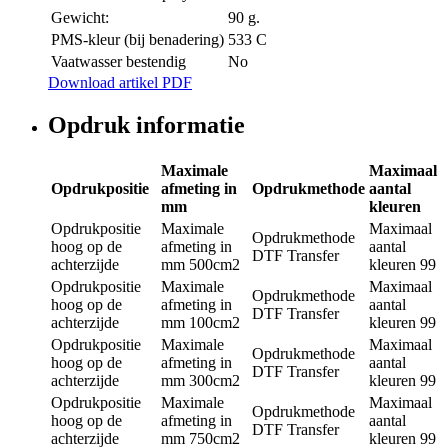
Gewicht:
90 g.
PMS-kleur (bij benadering)
533 C
Vaatwasser bestendig
No
Download artikel PDF
Opdruk informatie
Maximale
Maximaal
Opdrukpositie
afmeting in
Opdrukmethode
aantal
mm
kleuren
Opdrukpositie
Maximale
Maximaal
Opdrukmethode
hoog op de
afmeting in
aantal
DTF Transfer
achterzijde
mm
500cm2
kleuren
99
Opdrukpositie
Maximale
Maximaal
Opdrukmethode
hoog op de
afmeting in
aantal
DTF Transfer
achterzijde
mm
100cm2
kleuren
99
Opdrukpositie
Maximale
Maximaal
Opdrukmethode
hoog op de
afmeting in
aantal
DTF Transfer
achterzijde
mm
300cm2
kleuren
99
Opdrukpositie
Maximale
Maximaal
Opdrukmethode
hoog op de
afmeting in
aantal
DTF Transfer
achterzijde
mm
750cm2
kleuren
99