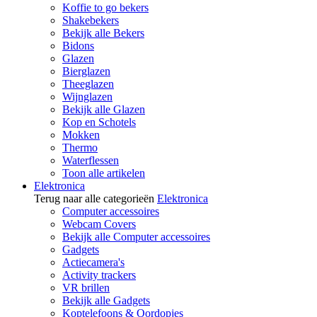
Koffie to go bekers
Shakebekers
Bekijk alle Bekers
Bidons
Glazen
Bierglazen
Theeglazen
Wijnglazen
Bekijk alle Glazen
Kop en Schotels
Mokken
Thermo
Waterflessen
Toon alle artikelen
Elektronica
Terug naar alle categorieën
Elektronica
Computer accessoires
Webcam Covers
Bekijk alle Computer accessoires
Gadgets
Actiecamera's
Activity trackers
VR brillen
Bekijk alle Gadgets
Koptelefoons & Oordopjes