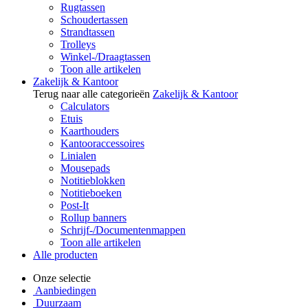
Rugtassen
Schoudertassen
Strandtassen
Trolleys
Winkel-/Draagtassen
Toon alle artikelen
Zakelijk & Kantoor
Terug naar alle categorieën
Zakelijk & Kantoor
Calculators
Etuis
Kaarthouders
Kantooraccessoires
Linialen
Mousepads
Notitieblokken
Notitieboeken
Post-It
Rollup banners
Schrijf-/Documentenmappen
Toon alle artikelen
Alle producten
Onze selectie
Aanbiedingen
Duurzaam