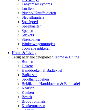
Lanyards/Keycords
Lucifers
Pluche-/Knuffeldieren
Sleutelhangers
Speelgoed
Speelkaarten
Spellen
Stickers
Stressballen
Winkelwagenmuntjes
Toon alle artikelen
Home & Living
Terug naar alle categorieën
Home & Living
Borden
Dekens
Handdoeken & Badtextiel
Badjassen
Sporthanddoeken
Bekijk alle Handdoeken & Badtextiel
Kaarsen
Keuken
Bestek
Broodtrommels
Keukenmessen