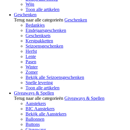
Wijn
Toon alle artikelen
Geschenken
Terug naar alle categorieën
Geschenken
Bedankjes
Eindejaarsgeschenken
Geschenksets
Kerstpakketten
Seizoensgeschenken
Herfst
Lente
Pasen
Winter
Zomer
Bekijk alle Seizoensgeschenken
Snelle levering
Toon alle artikelen
Giveaways & Spellen
Terug naar alle categorieën
Giveaways & Spellen
Aanstekers
BIC Aanstekers
Bekijk alle Aanstekers
Ballonnen
Buttons
Giveaways