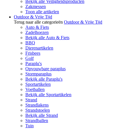
Bekijk alle Veiligheidsproducten
Zakmessen
Toon alle artikelen
Outdoor & Vrije Tijd
Terug naar alle categorieën
Outdoor & Vrije Tijd
Auto & Fiets
Zadelhoezen
Bekijk alle Auto & Fiets
BBQ
Dierenartikelen
Frisbees
Golf
Paraplu's
Opvouwbare paraplus
Stormparaplus
Bekijk alle Paraplu's
Sportartikelen
Voetballen
Bekijk alle Sportartikelen
Strand
Strandlakens
Strandstoelen
Bekijk alle Strand
Strandballen
Tuin