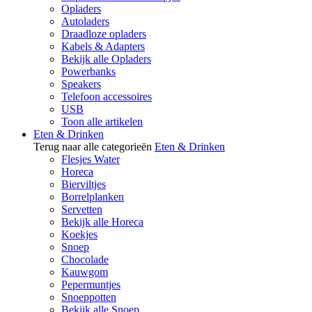
Opladers
Autoladers
Draadloze opladers
Kabels & Adapters
Bekijk alle Opladers
Powerbanks
Speakers
Telefoon accessoires
USB
Toon alle artikelen
Eten & Drinken
Terug naar alle categorieën
Eten & Drinken
Flesjes Water
Horeca
Bierviltjes
Borrelplanken
Servetten
Bekijk alle Horeca
Koekjes
Snoep
Chocolade
Kauwgom
Pepermuntjes
Snoeppotten
Bekijk alle Snoep