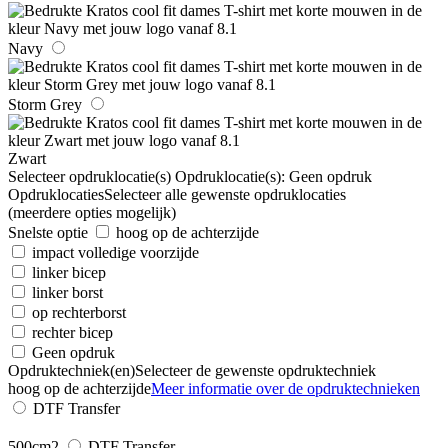
Navy
Storm Grey
Zwart
Selecteer opdruklocatie(s)
Opdruklocatie(s):
Geen opdruk
Opdruklocaties
Selecteer alle gewenste opdruklocaties
(meerdere opties mogelijk)
Snelste optie
hoog op de achterzijde
impact volledige voorzijde
linker bicep
linker borst
op rechterborst
rechter bicep
Geen opdruk
Opdruktechniek(en)
Selecteer de gewenste opdruktechniek
hoog op de achterzijde
Meer informatie over de opdruktechnieken
DTF Transfer
500cm2
DTF Transfer