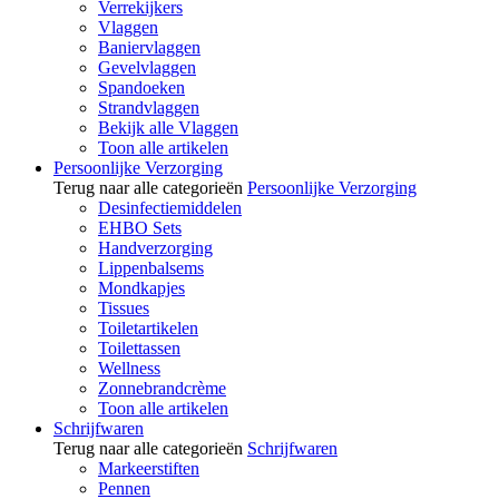
Verrekijkers
Vlaggen
Baniervlaggen
Gevelvlaggen
Spandoeken
Strandvlaggen
Bekijk alle Vlaggen
Toon alle artikelen
Persoonlijke Verzorging
Terug naar alle categorieën
Persoonlijke Verzorging
Desinfectiemiddelen
EHBO Sets
Handverzorging
Lippenbalsems
Mondkapjes
Tissues
Toiletartikelen
Toilettassen
Wellness
Zonnebrandcrème
Toon alle artikelen
Schrijfwaren
Terug naar alle categorieën
Schrijfwaren
Markeerstiften
Pennen