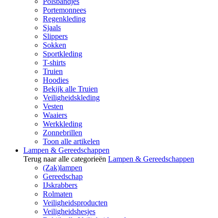
Polsbandjes
Portemonnees
Regenkleding
Sjaals
Slippers
Sokken
Sportkleding
T-shirts
Truien
Hoodies
Bekijk alle Truien
Veiligheidskleding
Vesten
Waaiers
Werkkleding
Zonnebrillen
Toon alle artikelen
Lampen & Gereedschappen
Terug naar alle categorieën
Lampen & Gereedschappen
(Zak)lampen
Gereedschap
IJskrabbers
Rolmaten
Veiligheidsproducten
Veiligheidshesjes