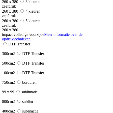
260 x 380
3 kleuren
zeefdruk
260 x 380
4 kleuren
zeefdruk
260 x 380
5 kleuren
zeefdruk
260 x 380
impact volledige voorzijde
Meer informatie over de
opdruktechnieken
DTF Transfer
300cm2
DTF Transfer
500cm2
DTF Transfer
100cm2
DTF Transfer
750cm2
borduren
99 x 99
sublimatie
800cm2
sublimatie
400cm2
sublimatie