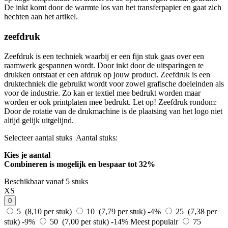
De inkt komt door de warmte los van het transferpapier en gaat zich
hechten aan het artikel.
zeefdruk
Zeefdruk is een techniek waarbij er een fijn stuk gaas over een
raamwerk gespannen wordt. Door inkt door de uitsparingen te
drukken ontstaat er een afdruk op jouw product. Zeefdruk is een
druktechniek die gebruikt wordt voor zowel grafische doeleinden als
voor de industrie. Zo kan er textiel mee bedrukt worden maar
worden er ook printplaten mee bedrukt. Let op! Zeefdruk rondom:
Door de rotatie van de drukmachine is de plaatsing van het logo niet
altijd gelijk uitgelijnd.
Selecteer aantal stuks
Aantal stuks:
Kies je aantal
Combineren is mogelijk en
bespaar tot 32%
Beschikbaar vanaf 5 stuks
XS
0
5 (8,10 per stuk)
10 (7,79 per stuk)
-4%
25 (7,38 per
stuk)
-9%
50 (7,00 per stuk)
-14%
Meest populair
75