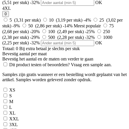
(5,51 per stuk)
-32%
OK
4XL
0
5 (3,31 per stuk)
10 (3,19 per stuk)
-4%
25 (3,02 per
stuk)
-9%
50 (2,86 per stuk)
-14%
Meest populair
75
(2,68 per stuk)
-20%
100 (2,49 per stuk)
-25%
250
(2,38 per stuk)
-29%
500 (2,28 per stuk)
-32%
1000
(2,25 per stuk)
-32%
OK
Totaal:
0
Bij
extra betaal je slechts
per stuk
Bevestig aantal per maat
Bevestig het aantal en de maten om verder te gaan
Dit product testen of beoordelen? Vraag een sample aan.
Samples zijn gratis wanneer er een bestelling wordt geplaatst van het
artikel. Samples worden geleverd zonder opdruk.
XS
S
M
L
XL
XXL
3XL