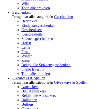
Wijn
Toon alle artikelen
Geschenken
Terug naar alle categorieën
Geschenken
Bedankjes
Eindejaarsgeschenken
Geschenksets
Kerstpakketten
Seizoensgeschenken
Herfst
Lente
Pasen
Winter
Zomer
Bekijk alle Seizoensgeschenken
Snelle levering
Toon alle artikelen
Giveaways & Spellen
Terug naar alle categorieën
Giveaways & Spellen
Aanstekers
BIC Aanstekers
Bekijk alle Aanstekers
Ballonnen
Buttons
Giveaways