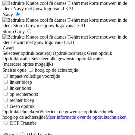
Navy
Storm Grey
Zwart
Selecteer opdruklocatie(s)
Opdruklocatie(s):
Geen opdruk
Opdruklocaties
Selecteer alle gewenste opdruklocaties
(meerdere opties mogelijk)
Snelste optie
hoog op de achterzijde
impact volledige voorzijde
linker bicep
linker borst
op rechterborst
rechter bicep
Geen opdruk
Opdruktechniek(en)
Selecteer de gewenste opdruktechniek
hoog op de achterzijde
Meer informatie over de opdruktechnieken
DTF Transfer
500cm2
DTF Transfer