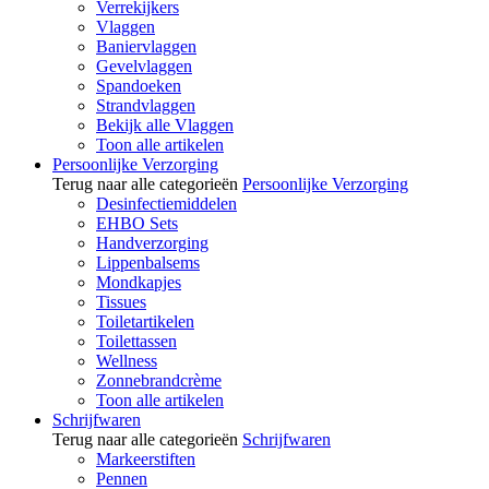
Verrekijkers
Vlaggen
Baniervlaggen
Gevelvlaggen
Spandoeken
Strandvlaggen
Bekijk alle Vlaggen
Toon alle artikelen
Persoonlijke Verzorging
Terug naar alle categorieën
Persoonlijke Verzorging
Desinfectiemiddelen
EHBO Sets
Handverzorging
Lippenbalsems
Mondkapjes
Tissues
Toiletartikelen
Toilettassen
Wellness
Zonnebrandcrème
Toon alle artikelen
Schrijfwaren
Terug naar alle categorieën
Schrijfwaren
Markeerstiften
Pennen