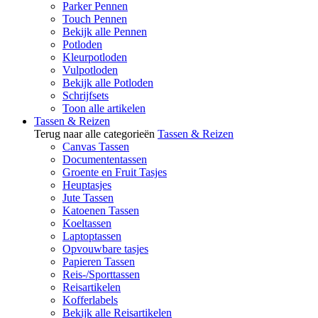
Parker Pennen
Touch Pennen
Bekijk alle Pennen
Potloden
Kleurpotloden
Vulpotloden
Bekijk alle Potloden
Schrijfsets
Toon alle artikelen
Tassen & Reizen
Terug naar alle categorieën
Tassen & Reizen
Canvas Tassen
Documententassen
Groente en Fruit Tasjes
Heuptasjes
Jute Tassen
Katoenen Tassen
Koeltassen
Laptoptassen
Opvouwbare tasjes
Papieren Tassen
Reis-/Sporttassen
Reisartikelen
Kofferlabels
Bekijk alle Reisartikelen