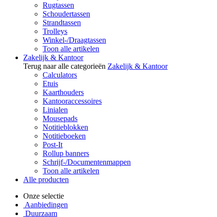
Rugtassen
Schoudertassen
Strandtassen
Trolleys
Winkel-/Draagtassen
Toon alle artikelen
Zakelijk & Kantoor
Terug naar alle categorieën
Zakelijk & Kantoor
Calculators
Etuis
Kaarthouders
Kantooraccessoires
Linialen
Mousepads
Notitieblokken
Notitieboeken
Post-It
Rollup banners
Schrijf-/Documentenmappen
Toon alle artikelen
Alle producten
Onze selectie
Aanbiedingen
Duurzaam