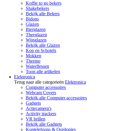
Koffie to go bekers
Shakebekers
Bekijk alle Bekers
Bidons
Glazen
Bierglazen
Theeglazen
Wijnglazen
Bekijk alle Glazen
Kop en Schotels
Mokken
Thermo
Waterflessen
Toon alle artikelen
Elektronica
Terug naar alle categorieën
Elektronica
Computer accessoires
Webcam Covers
Bekijk alle Computer accessoires
Gadgets
Actiecamera's
Activity trackers
VR brillen
Bekijk alle Gadgets
Koptelefoons & Oordopjes