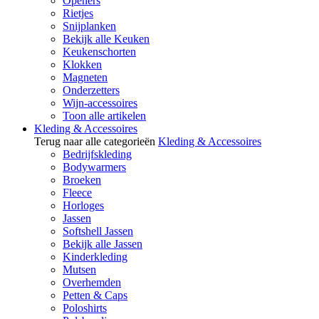
Openers
Rietjes
Snijplanken
Bekijk alle Keuken
Keukenschorten
Klokken
Magneten
Onderzetters
Wijn-accessoires
Toon alle artikelen
Kleding & Accessoires
Terug naar alle categorieën
Kleding & Accessoires
Bedrijfskleding
Bodywarmers
Broeken
Fleece
Horloges
Jassen
Softshell Jassen
Bekijk alle Jassen
Kinderkleding
Mutsen
Overhemden
Petten & Caps
Poloshirts