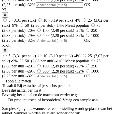
(2,25 per stuk)
-32%
OK
XL
0
5 (3,31 per stuk)
10 (3,19 per stuk)
-4%
25 (3,02 per
stuk)
-9%
50 (2,86 per stuk)
-14%
Meest populair
75
(2,68 per stuk)
-20%
100 (2,49 per stuk)
-25%
250
(2,38 per stuk)
-29%
500 (2,28 per stuk)
-32%
1000
(2,25 per stuk)
-32%
OK
XXL
0
5 (3,31 per stuk)
10 (3,19 per stuk)
-4%
25 (3,02 per
stuk)
-9%
50 (2,86 per stuk)
-14%
Meest populair
75
(2,68 per stuk)
-20%
100 (2,49 per stuk)
-25%
250
(2,38 per stuk)
-29%
500 (2,28 per stuk)
-32%
1000
(2,25 per stuk)
-32%
OK
+ Toon alle maten
Totaal:
0
Bij
extra betaal je slechts
per stuk
Bevestig aantal per maat
Bevestig het aantal en de maten om verder te gaan
Dit product testen of beoordelen? Vraag een sample aan.
Samples zijn gratis wanneer er een bestelling wordt geplaatst van het
artikel. Samples worden geleverd zonder opdruk.