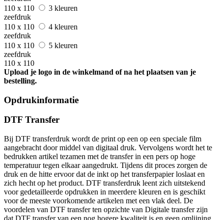
110 x 110
3 kleuren
zeefdruk
110 x 110
4 kleuren
zeefdruk
110 x 110
5 kleuren
zeefdruk
110 x 110
Upload je logo in de winkelmand of na het plaatsen van je
bestelling.
Opdrukinformatie
DTF Transfer
Bij DTF transferdruk wordt de print op een op een speciale film
aangebracht door middel van digitaal druk. Vervolgens wordt het te
bedrukken artikel tezamen met de transfer in een pers op hoge
temperatuur tegen elkaar aangedrukt. Tijdens dit proces zorgen de
druk en de hitte ervoor dat de inkt op het transferpapier loslaat en
zich hecht op het product. DTF transferdruk leent zich uitstekend
voor gedetailleerde opdrukken in meerdere kleuren en is geschikt
voor de meeste voorkomende artikelen met een vlak deel. De
voordelen van DTF transfer ten opzichte van Digitale transfer zijn
dat DTF transfer van een nog hogere kwaliteit is en geen omlijning