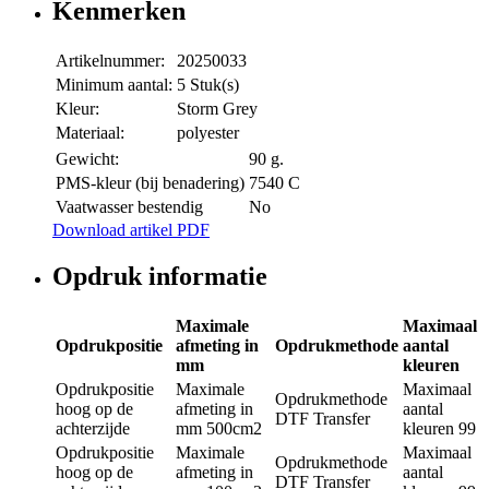
Kenmerken
Artikelnummer:
20250033
Minimum aantal:
5 Stuk(s)
Kleur:
Storm Grey
Materiaal:
polyester
Gewicht:
90 g.
PMS-kleur (bij benadering)
7540 C
Vaatwasser bestendig
No
Download artikel PDF
Opdruk informatie
Maximale
Maximaal
Opdrukpositie
afmeting in
Opdrukmethode
aantal
mm
kleuren
Opdrukpositie
Maximale
Maximaal
Opdrukmethode
hoog op de
afmeting in
aantal
DTF Transfer
achterzijde
mm
500cm2
kleuren
99
Opdrukpositie
Maximale
Maximaal
Opdrukmethode
hoog op de
afmeting in
aantal
DTF Transfer