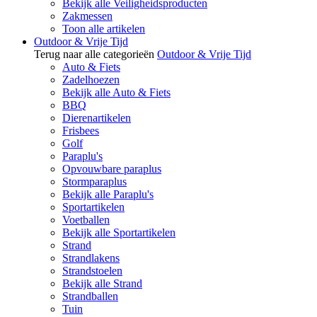
Bekijk alle Veiligheidsproducten
Zakmessen
Toon alle artikelen
Outdoor & Vrije Tijd
Terug naar alle categorieën
Outdoor & Vrije Tijd
Auto & Fiets
Zadelhoezen
Bekijk alle Auto & Fiets
BBQ
Dierenartikelen
Frisbees
Golf
Paraplu's
Opvouwbare paraplus
Stormparaplus
Bekijk alle Paraplu's
Sportartikelen
Voetballen
Bekijk alle Sportartikelen
Strand
Strandlakens
Strandstoelen
Bekijk alle Strand
Strandballen
Tuin