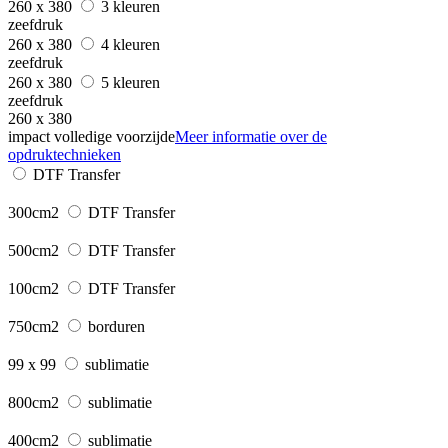
260 x 380
3 kleuren
zeefdruk
260 x 380
4 kleuren
zeefdruk
260 x 380
5 kleuren
zeefdruk
260 x 380
impact volledige voorzijde
Meer informatie over de
opdruktechnieken
DTF Transfer
300cm2
DTF Transfer
500cm2
DTF Transfer
100cm2
DTF Transfer
750cm2
borduren
99 x 99
sublimatie
800cm2
sublimatie
400cm2
sublimatie