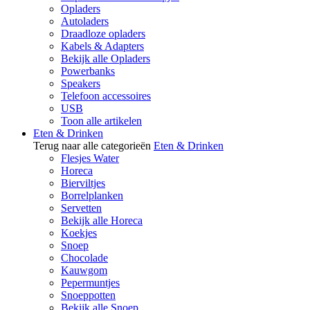
Opladers
Autoladers
Draadloze opladers
Kabels & Adapters
Bekijk alle Opladers
Powerbanks
Speakers
Telefoon accessoires
USB
Toon alle artikelen
Eten & Drinken
Terug naar alle categorieën
Eten & Drinken
Flesjes Water
Horeca
Bierviltjes
Borrelplanken
Servetten
Bekijk alle Horeca
Koekjes
Snoep
Chocolade
Kauwgom
Pepermuntjes
Snoeppotten
Bekijk alle Snoep