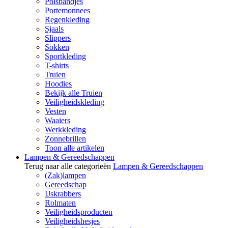
Polsbandjes
Portemonnees
Regenkleding
Sjaals
Slippers
Sokken
Sportkleding
T-shirts
Truien
Hoodies
Bekijk alle Truien
Veiligheidskleding
Vesten
Waaiers
Werkkleding
Zonnebrillen
Toon alle artikelen
Lampen & Gereedschappen
Terug naar alle categorieën
Lampen & Gereedschappen
(Zak)lampen
Gereedschap
IJskrabbers
Rolmaten
Veiligheidsproducten
Veiligheidshesjes