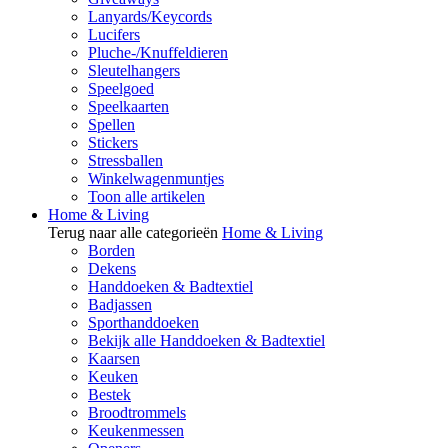
Lanyards/Keycords
Lucifers
Pluche-/Knuffeldieren
Sleutelhangers
Speelgoed
Speelkaarten
Spellen
Stickers
Stressballen
Winkelwagenmuntjes
Toon alle artikelen
Home & Living
Terug naar alle categorieën
Home & Living
Borden
Dekens
Handdoeken & Badtextiel
Badjassen
Sporthanddoeken
Bekijk alle Handdoeken & Badtextiel
Kaarsen
Keuken
Bestek
Broodtrommels
Keukenmessen