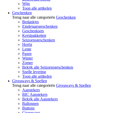
Wijn
Toon alle artikelen
Geschenken
Terug naar alle categorieën
Geschenken
Bedankjes
Eindejaarsgeschenken
Geschenksets
Kerstpakketten
Seizoensgeschenken
Herfst
Lente
Pasen
Winter
Zomer
Bekijk alle Seizoensgeschenken
Snelle levering
Toon alle artikelen
Giveaways & Spellen
Terug naar alle categorieën
Giveaways & Spellen
Aanstekers
BIC Aanstekers
Bekijk alle Aanstekers
Ballonnen
Buttons
Giveaways