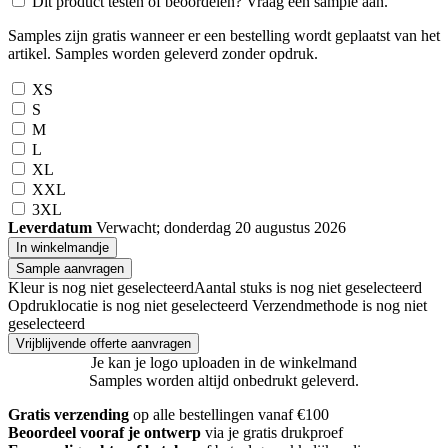
Dit product testen of beoordelen? Vraag een sample aan.
Samples zijn gratis wanneer er een bestelling wordt geplaatst van het
artikel. Samples worden geleverd zonder opdruk.
XS
S
M
L
XL
XXL
3XL
Leverdatum
Verwacht; donderdag 20 augustus 2026
In winkelmandje
Sample aanvragen
Kleur is nog niet geselecteerd
Aantal stuks is nog niet geselecteerd
Opdruklocatie is nog niet geselecteerd
Verzendmethode is nog niet
geselecteerd
Vrijblijvende offerte aanvragen
Je kan je logo uploaden in de winkelmand
Samples worden altijd onbedrukt geleverd.
Gratis verzending
op alle bestellingen vanaf €100
Beoordeel vooraf je ontwerp
via je gratis drukproef