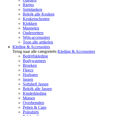
Openers
Rietjes
Snijplanken
Bekijk alle Keuken
Keukenschorten
Klokken
Magneten
Onderzetters
Wijn-accessoires
Toon alle artikelen
Kleding & Accessoires
Terug naar alle categorieën
Kleding & Accessoires
Bedrijfskleding
Bodywarmers
Broeken
Fleece
Horloges
Jassen
Softshell Jassen
Bekijk alle Jassen
Kinderkleding
Mutsen
Overhemden
Petten & Caps
Poloshirts