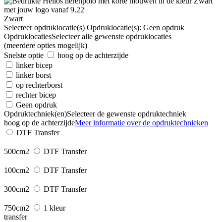
Zwart
Selecteer opdruklocatie(s)
Opdruklocatie(s):
Geen opdruk
Opdruklocaties
Selecteer alle gewenste opdruklocaties
(meerdere opties mogelijk)
Snelste optie
hoog op de achterzijde
linker bicep
linker borst
op rechterborst
rechter bicep
Geen opdruk
Opdruktechniek(en)
Selecteer de gewenste opdruktechniek
hoog op de achterzijde
Meer informatie over de opdruktechnieken
DTF Transfer
500cm2
DTF Transfer
100cm2
DTF Transfer
300cm2
DTF Transfer
750cm2
1 kleur
transfer