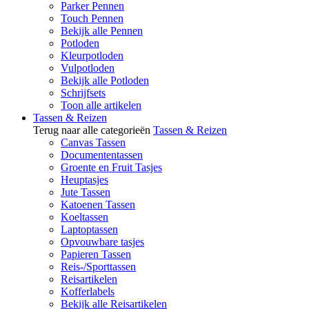
Parker Pennen
Touch Pennen
Bekijk alle Pennen
Potloden
Kleurpotloden
Vulpotloden
Bekijk alle Potloden
Schrijfsets
Toon alle artikelen
Tassen & Reizen
Terug naar alle categorieën
Tassen & Reizen
Canvas Tassen
Documententassen
Groente en Fruit Tasjes
Heuptasjes
Jute Tassen
Katoenen Tassen
Koeltassen
Laptoptassen
Opvouwbare tasjes
Papieren Tassen
Reis-/Sporttassen
Reisartikelen
Kofferlabels
Bekijk alle Reisartikelen