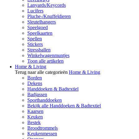
Lanyards/Keycords
Lucifers
Pluche-/Knuffeldieren
Sleutelhangers
Speelgoed
Speelkaarten
Spellen
Stickers
Stressballen
Winkelwagenmuntjes
Toon alle artikelen
Home & Living
Terug naar alle categorieën
Home & Living
Borden
Dekens
Handdoeken & Badtextiel
Badjassen
Sporthanddoeken
Bekijk alle Handdoeken & Badtextiel
Kaarsen
Keuken
Bestek
Broodtrommels
Keukenmessen