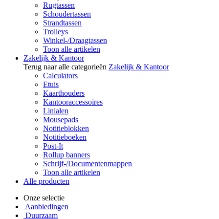
Rugtassen
Schoudertassen
Strandtassen
Trolleys
Winkel-/Draagtassen
Toon alle artikelen
Zakelijk & Kantoor
Terug naar alle categorieën
Zakelijk & Kantoor
Calculators
Etuis
Kaarthouders
Kantooraccessoires
Linialen
Mousepads
Notitieblokken
Notitieboeken
Post-It
Rollup banners
Schrijf-/Documentenmappen
Toon alle artikelen
Alle producten
Onze selectie
Aanbiedingen
Duurzaam