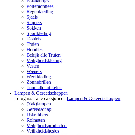
Polsbandjes
Portemonnees
Regenkleding
Sjaals
Slippers
Sokken
Sportkleding
T-shirts
Truien
Hoodies
Bekijk alle Truien
Veiligheidskleding
Vesten
Waaiers
Werkkleding
Zonnebrillen
Toon alle artikelen
Lampen & Gereedschappen
Terug naar alle categorieën
Lampen & Gereedschappen
(Zak)lampen
Gereedschap
IJskrabbers
Rolmaten
Veiligheidsproducten
Veiligheidshesjes