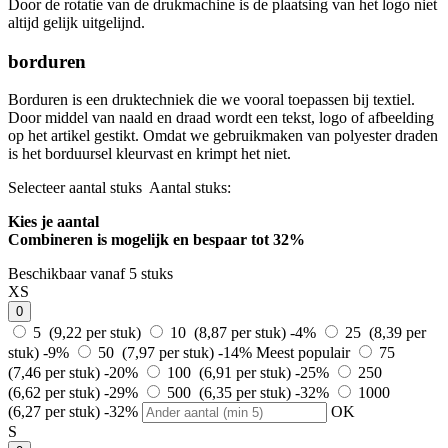
Door de rotatie van de drukmachine is de plaatsing van het logo niet
altijd gelijk uitgelijnd.
borduren
Borduren is een druktechniek die we vooral toepassen bij textiel.
Door middel van naald en draad wordt een tekst, logo of afbeelding
op het artikel gestikt. Omdat we gebruikmaken van polyester draden
is het borduursel kleurvast en krimpt het niet.
Selecteer aantal stuks
Aantal stuks:
Kies je aantal
Combineren is mogelijk en
bespaar tot 32%
Beschikbaar vanaf 5 stuks
XS
0
5 (9,22 per stuk)
10 (8,87 per stuk)
-4%
25 (8,39 per
stuk)
-9%
50 (7,97 per stuk)
-14%
Meest populair
75
(7,46 per stuk)
-20%
100 (6,91 per stuk)
-25%
250
(6,62 per stuk)
-29%
500 (6,35 per stuk)
-32%
1000
(6,27 per stuk)
-32%
OK
S