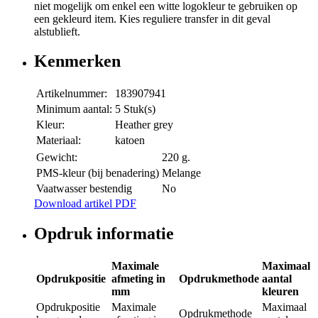
niet mogelijk om enkel een witte logokleur te gebruiken op
een gekleurd item. Kies reguliere transfer in dit geval
alstublieft.
Kenmerken
Artikelnummer:
183907941
Minimum aantal:
5 Stuk(s)
Kleur:
Heather grey
Materiaal:
katoen
Gewicht:
220 g.
PMS-kleur (bij benadering)
Melange
Vaatwasser bestendig
No
Download artikel PDF
Opdruk informatie
Maximale
Maximaal
Opdrukpositie
afmeting in
Opdrukmethode
aantal
mm
kleuren
Opdrukpositie
Maximale
Maximaal
Opdrukmethode