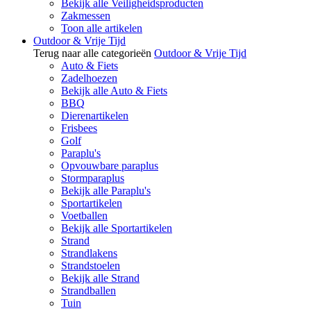
Bekijk alle Veiligheidsproducten
Zakmessen
Toon alle artikelen
Outdoor & Vrije Tijd
Terug naar alle categorieën
Outdoor & Vrije Tijd
Auto & Fiets
Zadelhoezen
Bekijk alle Auto & Fiets
BBQ
Dierenartikelen
Frisbees
Golf
Paraplu's
Opvouwbare paraplus
Stormparaplus
Bekijk alle Paraplu's
Sportartikelen
Voetballen
Bekijk alle Sportartikelen
Strand
Strandlakens
Strandstoelen
Bekijk alle Strand
Strandballen
Tuin