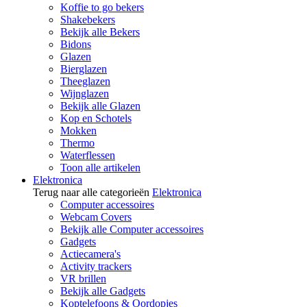
Koffie to go bekers
Shakebekers
Bekijk alle Bekers
Bidons
Glazen
Bierglazen
Theeglazen
Wijnglazen
Bekijk alle Glazen
Kop en Schotels
Mokken
Thermo
Waterflessen
Toon alle artikelen
Elektronica
Terug naar alle categorieën
Elektronica
Computer accessoires
Webcam Covers
Bekijk alle Computer accessoires
Gadgets
Actiecamera's
Activity trackers
VR brillen
Bekijk alle Gadgets
Koptelefoons & Oordopjes