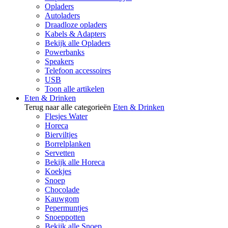
Opladers
Autoladers
Draadloze opladers
Kabels & Adapters
Bekijk alle Opladers
Powerbanks
Speakers
Telefoon accessoires
USB
Toon alle artikelen
Eten & Drinken
Terug naar alle categorieën
Eten & Drinken
Flesjes Water
Horeca
Bierviltjes
Borrelplanken
Servetten
Bekijk alle Horeca
Koekjes
Snoep
Chocolade
Kauwgom
Pepermuntjes
Snoeppotten
Bekijk alle Snoep