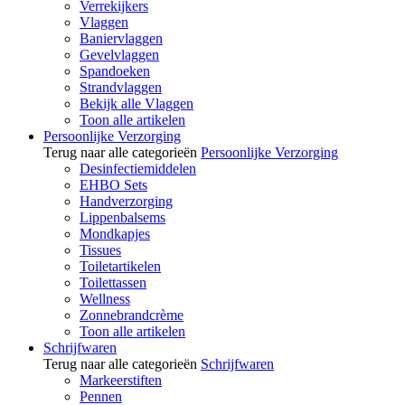
Verrekijkers
Vlaggen
Baniervlaggen
Gevelvlaggen
Spandoeken
Strandvlaggen
Bekijk alle Vlaggen
Toon alle artikelen
Persoonlijke Verzorging
Terug naar alle categorieën
Persoonlijke Verzorging
Desinfectiemiddelen
EHBO Sets
Handverzorging
Lippenbalsems
Mondkapjes
Tissues
Toiletartikelen
Toilettassen
Wellness
Zonnebrandcrème
Toon alle artikelen
Schrijfwaren
Terug naar alle categorieën
Schrijfwaren
Markeerstiften
Pennen