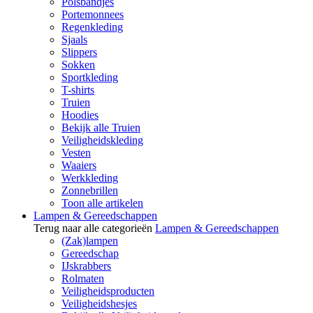
Polsbandjes
Portemonnees
Regenkleding
Sjaals
Slippers
Sokken
Sportkleding
T-shirts
Truien
Hoodies
Bekijk alle Truien
Veiligheidskleding
Vesten
Waaiers
Werkkleding
Zonnebrillen
Toon alle artikelen
Lampen & Gereedschappen
Terug naar alle categorieën
Lampen & Gereedschappen
(Zak)lampen
Gereedschap
IJskrabbers
Rolmaten
Veiligheidsproducten
Veiligheidshesjes