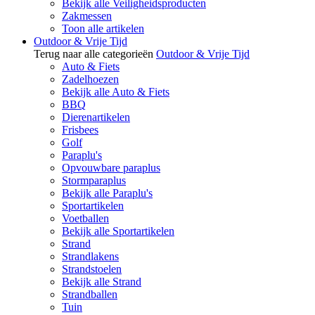
Bekijk alle Veiligheidsproducten
Zakmessen
Toon alle artikelen
Outdoor & Vrije Tijd
Terug naar alle categorieën
Outdoor & Vrije Tijd
Auto & Fiets
Zadelhoezen
Bekijk alle Auto & Fiets
BBQ
Dierenartikelen
Frisbees
Golf
Paraplu's
Opvouwbare paraplus
Stormparaplus
Bekijk alle Paraplu's
Sportartikelen
Voetballen
Bekijk alle Sportartikelen
Strand
Strandlakens
Strandstoelen
Bekijk alle Strand
Strandballen
Tuin