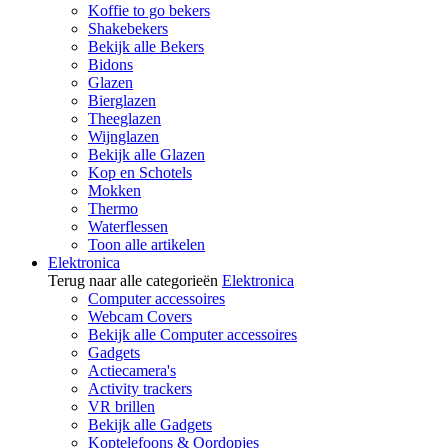
Koffie to go bekers
Shakebekers
Bekijk alle Bekers
Bidons
Glazen
Bierglazen
Theeglazen
Wijnglazen
Bekijk alle Glazen
Kop en Schotels
Mokken
Thermo
Waterflessen
Toon alle artikelen
Elektronica
Terug naar alle categorieën
Elektronica
Computer accessoires
Webcam Covers
Bekijk alle Computer accessoires
Gadgets
Actiecamera's
Activity trackers
VR brillen
Bekijk alle Gadgets
Koptelefoons & Oordopjes