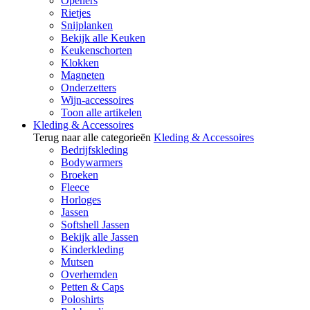
Openers
Rietjes
Snijplanken
Bekijk alle Keuken
Keukenschorten
Klokken
Magneten
Onderzetters
Wijn-accessoires
Toon alle artikelen
Kleding & Accessoires
Terug naar alle categorieën
Kleding & Accessoires
Bedrijfskleding
Bodywarmers
Broeken
Fleece
Horloges
Jassen
Softshell Jassen
Bekijk alle Jassen
Kinderkleding
Mutsen
Overhemden
Petten & Caps
Poloshirts