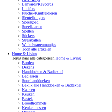
Lanyards/Keycords
Lucifers
Pluche-/Knuffeldieren
Sleutelhangers
Speelgoed
Speelkaarten
Spellen
Stickers
Stressballen
Winkelwagenmuntjes
Toon alle artikelen
Home & Living
Terug naar alle categorieën
Home & Living
Borden
Dekens
Handdoeken & Badtextiel
Badjassen
Sporthanddoeken
Bekijk alle Handdoeken & Badtextiel
Kaarsen
Keuken
Bestek
Broodtrommels
Keukenmessen