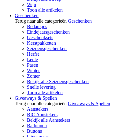
Wijn
Toon alle artikelen
Geschenken
Terug naar alle categorieën
Geschenken
Bedankjes
Eindejaarsgeschenken
Geschenksets
Kerstpakketten
Seizoensgeschenken
Herfst
Lente
Pasen
Winter
Zomer
Bekijk alle Seizoensgeschenken
Snelle levering
Toon alle artikelen
Giveaways & Spellen
Terug naar alle categorieën
Giveaways & Spellen
Aanstekers
BIC Aanstekers
Bekijk alle Aanstekers
Ballonnen
Buttons
Giveaways