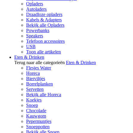
Opladers
Autoladers
Draadloze opladers
Kabels & Adapters
Bekijk alle Opladers
Powerbanks
Speakers
Telefoon accessoires
USB
Toon alle artikelen
Eten & Drinken
Terug naar alle categorieën
Eten & Drinken
Flesjes Water
Horeca
Bierviltjes
Borrelplanken
Servetten
Bekijk alle Horeca
Koekjes
Snoep
Chocolade
Kauwgom
Pepermuntjes
Snoeppotten
Bekijk alle Snoep