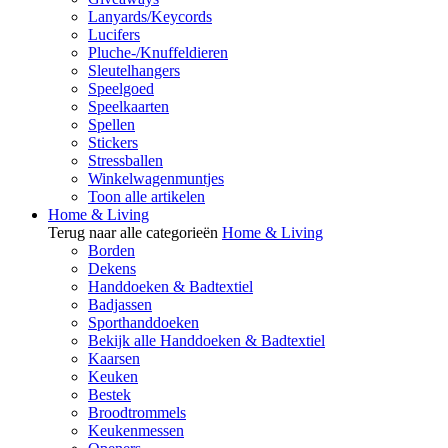
Lanyards/Keycords
Lucifers
Pluche-/Knuffeldieren
Sleutelhangers
Speelgoed
Speelkaarten
Spellen
Stickers
Stressballen
Winkelwagenmuntjes
Toon alle artikelen
Home & Living
Terug naar alle categorieën
Home & Living
Borden
Dekens
Handdoeken & Badtextiel
Badjassen
Sporthanddoeken
Bekijk alle Handdoeken & Badtextiel
Kaarsen
Keuken
Bestek
Broodtrommels
Keukenmessen