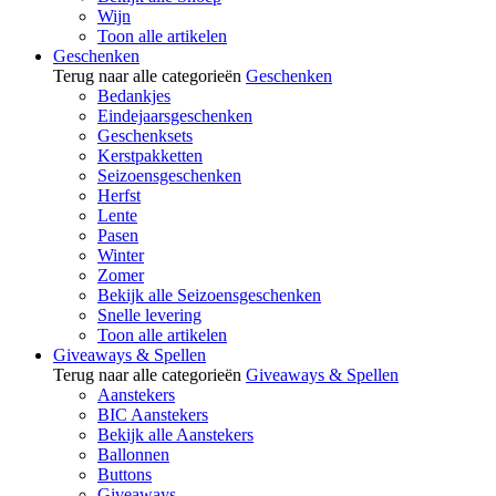
Wijn
Toon alle artikelen
Geschenken
Terug naar alle categorieën
Geschenken
Bedankjes
Eindejaarsgeschenken
Geschenksets
Kerstpakketten
Seizoensgeschenken
Herfst
Lente
Pasen
Winter
Zomer
Bekijk alle Seizoensgeschenken
Snelle levering
Toon alle artikelen
Giveaways & Spellen
Terug naar alle categorieën
Giveaways & Spellen
Aanstekers
BIC Aanstekers
Bekijk alle Aanstekers
Ballonnen
Buttons
Giveaways