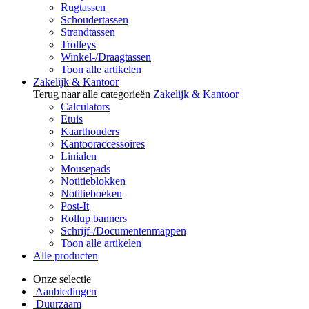
Rugtassen
Schoudertassen
Strandtassen
Trolleys
Winkel-/Draagtassen
Toon alle artikelen
Zakelijk & Kantoor
Terug naar alle categorieën
Zakelijk & Kantoor
Calculators
Etuis
Kaarthouders
Kantooraccessoires
Linialen
Mousepads
Notitieblokken
Notitieboeken
Post-It
Rollup banners
Schrijf-/Documentenmappen
Toon alle artikelen
Alle producten
Onze selectie
Aanbiedingen
Duurzaam