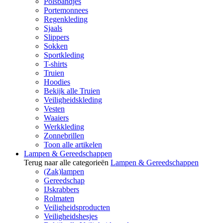
Polsbandjes
Portemonnees
Regenkleding
Sjaals
Slippers
Sokken
Sportkleding
T-shirts
Truien
Hoodies
Bekijk alle Truien
Veiligheidskleding
Vesten
Waaiers
Werkkleding
Zonnebrillen
Toon alle artikelen
Lampen & Gereedschappen
Terug naar alle categorieën
Lampen & Gereedschappen
(Zak)lampen
Gereedschap
IJskrabbers
Rolmaten
Veiligheidsproducten
Veiligheidshesjes