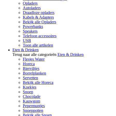
Opladers
Autoladers
Draadloze opladers
Kabels & Adapters
Bekijk alle Opladers
Powerbanks
Speakers
Telefoon accessoires
USB
Toon alle artikelen
Eten & Drinken
Terug naar alle categorieën
Eten & Drinken
Flesjes Water
Horeca
Bierviltjes
Borrelplanken
Servetten
Bekijk alle Horeca
Koekjes
Snoep
Chocolade
Kauwgom
Pepermuntjes
Snoeppotten
Bekijk alle Snoep