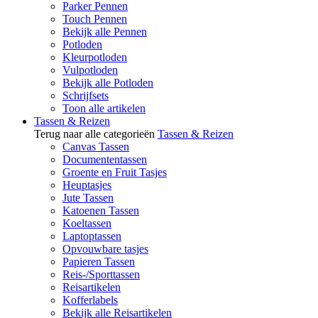
Parker Pennen
Touch Pennen
Bekijk alle Pennen
Potloden
Kleurpotloden
Vulpotloden
Bekijk alle Potloden
Schrijfsets
Toon alle artikelen
Tassen & Reizen
Terug naar alle categorieën
Tassen & Reizen
Canvas Tassen
Documententassen
Groente en Fruit Tasjes
Heuptasjes
Jute Tassen
Katoenen Tassen
Koeltassen
Laptoptassen
Opvouwbare tasjes
Papieren Tassen
Reis-/Sporttassen
Reisartikelen
Kofferlabels
Bekijk alle Reisartikelen