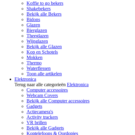
Koffie to go bekers
Shakebekers
Bekijk alle Bekers
Bidons
Glazen
Bierglazen
Theeglazen
Wijnglazen
Bekijk alle Glazen
Kop en Schotels
Mokken
Thermo
Waterflessen
Toon alle artikelen
Elektronica
Terug naar alle categorieën
Elektronica
Computer accessoires
Webcam Covers
Bekijk alle Computer accessoires
Gadgets
Actiecamera's
Activity trackers
VR brillen
Bekijk alle Gadgets
Koptelefoons & Oordopjes