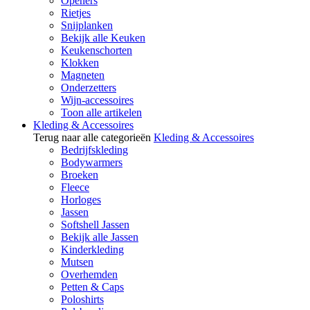
Openers
Rietjes
Snijplanken
Bekijk alle Keuken
Keukenschorten
Klokken
Magneten
Onderzetters
Wijn-accessoires
Toon alle artikelen
Kleding & Accessoires
Terug naar alle categorieën
Kleding & Accessoires
Bedrijfskleding
Bodywarmers
Broeken
Fleece
Horloges
Jassen
Softshell Jassen
Bekijk alle Jassen
Kinderkleding
Mutsen
Overhemden
Petten & Caps
Poloshirts