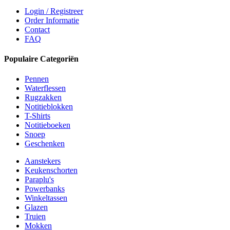
Login / Registreer
Order Informatie
Contact
FAQ
Populaire Categoriën
Pennen
Waterflessen
Rugzakken
Notitieblokken
T-Shirts
Notitieboeken
Snoep
Geschenken
Aanstekers
Keukenschorten
Paraplu's
Powerbanks
Winkeltassen
Glazen
Truien
Mokken