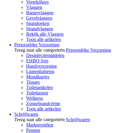
Verrekijkers
Vlaggen
Baniervlaggen
Gevelvlaggen
Spandoeken
Strandvlaggen
Bekijk alle Vlaggen
Toon alle artikelen
Persoonlijke Verzorging
Terug naar alle categorieën
Persoonlijke Verzorging
Desinfectiemiddelen
EHBO Sets
Handverzorging
Lippenbalsems
Mondkapjes
Tissues
Toiletartikelen
Toilettassen
Wellness
Zonnebrandcrème
Toon alle artikelen
Schrijfwaren
Terug naar alle categorieën
Schrijfwaren
Markeerstiften
Pennen