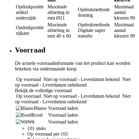
Opdrukpositie
Maximale
Maximaal
Opdrukmethode
artikel
afmeting in
aantal
doming
onderzijde
mm
Ø21
kleuren
99
Maximale
Opdrukmethode
Maximaal
Opdrukpositie
afmeting in
Digitale super
aantal
zijkant
mm
40 x 60
transfer
kleuren
99
Voorraad
De actuele voorraadinformatie van het product kan worden
bekeken via onderstaande knop
Op voorraad
Niet op voorraad - Leverdatum bekend
Niet
op voorraad - Leverdatum onbekend
Bekijk de volledige voorraad
Op voorraad
Niet op voorraad - Leverdatum bekend
Niet
op voorraad - Leverdatum onbekend
Blauw
Voorraad laden
Rood
Voorraad laden
Wit
Voorraad laden
{0} stuks
Op voorraad per {0}