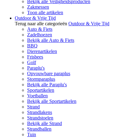
Bekijk alle Veiligheidsproducten
Zakmessen
Toon alle artikelen
Outdoor & Vrije Tijd
Terug naar alle categorieën
Outdoor & Vrije Tijd
Auto & Fiets
Zadelhoezen
Bekijk alle Auto & Fiets
BBQ
Dierenartikelen
Frisbees
Golf
Paraplu's
Opvouwbare paraplus
Stormparaplus
Bekijk alle Paraplu's
Sportartikelen
Voetballen
Bekijk alle Sportartikelen
Strand
Strandlakens
Strandstoelen
Bekijk alle Strand
Strandballen
Tuin