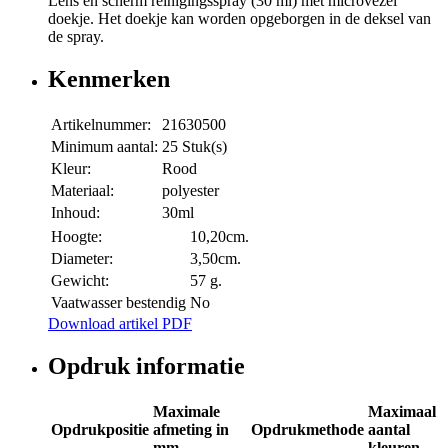
Lens en scherm reinigingsspray (30 ml) met microvezel
doekje. Het doekje kan worden opgeborgen in de deksel van
de spray.
Kenmerken
Artikelnummer:
21630500
Minimum aantal:
25 Stuk(s)
Kleur:
Rood
Materiaal:
polyester
Inhoud:
30ml
Hoogte:
10,20cm.
Diameter:
3,50cm.
Gewicht:
57 g.
Vaatwasser bestendig
No
Download artikel PDF
Opdruk informatie
Maximale
Maximaal
Opdrukpositie
afmeting in
Opdrukmethode
aantal
mm
kleuren