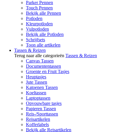
Parker Pennen
Touch Pennen
Bekijk alle Pennen
Potloden
Kleurpotloden
Vulpotloden
Bekijk alle Potloden
Schrijfsets
Toon alle artikelen
Tassen & Reizen
Terug naar alle categorieën
Tassen & Reizen
Canvas Tassen
Documententassen
Groente en Fruit Tasjes
Heuptasjes
Jute Tassen
Katoenen Tassen
Koeltassen
Laptoptassen
Opvouwbare tasjes
Papieren Tassen
Reis-/Sporttassen
Reisartikelen
Kofferlabels
Bekijk alle Reisartikelen