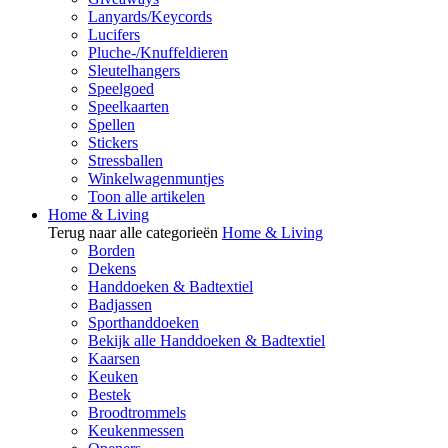
Lanyards/Keycords
Lucifers
Pluche-/Knuffeldieren
Sleutelhangers
Speelgoed
Speelkaarten
Spellen
Stickers
Stressballen
Winkelwagenmuntjes
Toon alle artikelen
Home & Living
Terug naar alle categorieën
Home & Living
Borden
Dekens
Handdoeken & Badtextiel
Badjassen
Sporthanddoeken
Bekijk alle Handdoeken & Badtextiel
Kaarsen
Keuken
Bestek
Broodtrommels
Keukenmessen