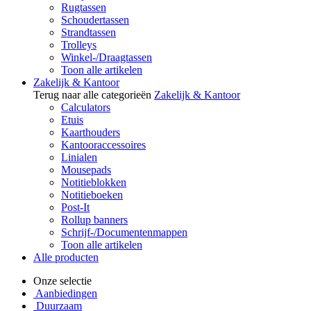
Rugtassen
Schoudertassen
Strandtassen
Trolleys
Winkel-/Draagtassen
Toon alle artikelen
Zakelijk & Kantoor
Terug naar alle categorieën
Zakelijk & Kantoor
Calculators
Etuis
Kaarthouders
Kantooraccessoires
Linialen
Mousepads
Notitieblokken
Notitieboeken
Post-It
Rollup banners
Schrijf-/Documentenmappen
Toon alle artikelen
Alle producten
Onze selectie
Aanbiedingen
Duurzaam