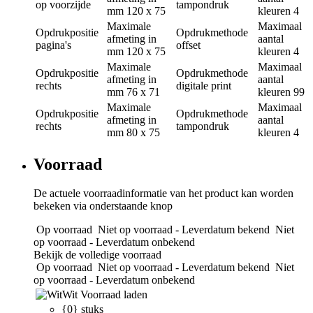
op voorzijde
tampondruk
mm
120 x 75
kleuren
4
Maximale
Maximaal
Opdrukpositie
Opdrukmethode
afmeting in
aantal
pagina's
offset
mm
120 x 75
kleuren
4
Maximale
Maximaal
Opdrukpositie
Opdrukmethode
afmeting in
aantal
rechts
digitale print
mm
76 x 71
kleuren
99
Maximale
Maximaal
Opdrukpositie
Opdrukmethode
afmeting in
aantal
rechts
tampondruk
mm
80 x 75
kleuren
4
Voorraad
De actuele voorraadinformatie van het product kan worden
bekeken via onderstaande knop
Op voorraad
Niet op voorraad - Leverdatum bekend
Niet
op voorraad - Leverdatum onbekend
Bekijk de volledige voorraad
Op voorraad
Niet op voorraad - Leverdatum bekend
Niet
op voorraad - Leverdatum onbekend
Wit
Voorraad laden
{0} stuks