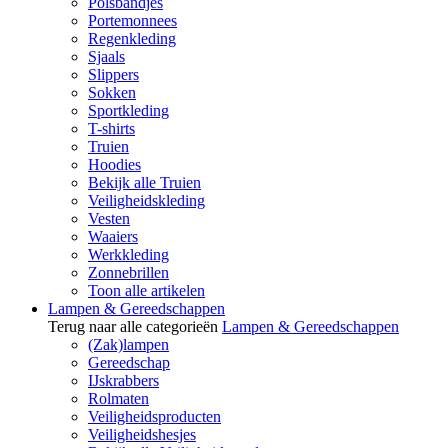
Polsbandjes
Portemonnees
Regenkleding
Sjaals
Slippers
Sokken
Sportkleding
T-shirts
Truien
Hoodies
Bekijk alle Truien
Veiligheidskleding
Vesten
Waaiers
Werkkleding
Zonnebrillen
Toon alle artikelen
Lampen & Gereedschappen
Terug naar alle categorieën
Lampen & Gereedschappen
(Zak)lampen
Gereedschap
IJskrabbers
Rolmaten
Veiligheidsproducten
Veiligheidshesjes