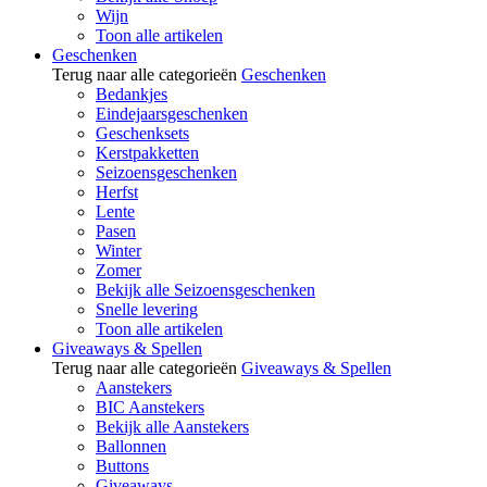
Wijn
Toon alle artikelen
Geschenken
Terug naar alle categorieën
Geschenken
Bedankjes
Eindejaarsgeschenken
Geschenksets
Kerstpakketten
Seizoensgeschenken
Herfst
Lente
Pasen
Winter
Zomer
Bekijk alle Seizoensgeschenken
Snelle levering
Toon alle artikelen
Giveaways & Spellen
Terug naar alle categorieën
Giveaways & Spellen
Aanstekers
BIC Aanstekers
Bekijk alle Aanstekers
Ballonnen
Buttons
Giveaways