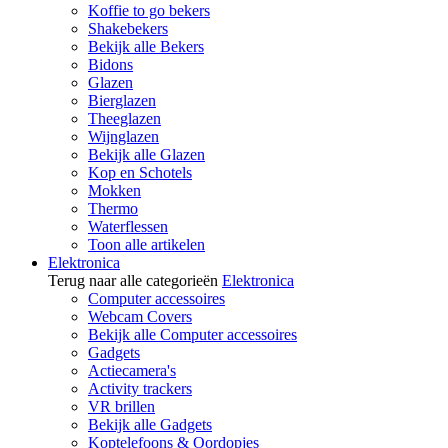
Koffie to go bekers
Shakebekers
Bekijk alle Bekers
Bidons
Glazen
Bierglazen
Theeglazen
Wijnglazen
Bekijk alle Glazen
Kop en Schotels
Mokken
Thermo
Waterflessen
Toon alle artikelen
Elektronica
Terug naar alle categorieën
Elektronica
Computer accessoires
Webcam Covers
Bekijk alle Computer accessoires
Gadgets
Actiecamera's
Activity trackers
VR brillen
Bekijk alle Gadgets
Koptelefoons & Oordopjes