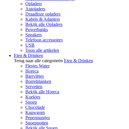
Opladers
Autoladers
Draadloze opladers
Kabels & Adapters
Bekijk alle Opladers
Powerbanks
Speakers
Telefoon accessoires
USB
Toon alle artikelen
Eten & Drinken
Terug naar alle categorieën
Eten & Drinken
Flesjes Water
Horeca
Bierviltjes
Borrelplanken
Servetten
Bekijk alle Horeca
Koekjes
Snoep
Chocolade
Kauwgom
Pepermuntjes
Snoeppotten
Bekijk alle Snoep