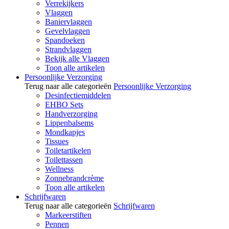
Verrekijkers
Vlaggen
Baniervlaggen
Gevelvlaggen
Spandoeken
Strandvlaggen
Bekijk alle Vlaggen
Toon alle artikelen
Persoonlijke Verzorging
Terug naar alle categorieën
Persoonlijke Verzorging
Desinfectiemiddelen
EHBO Sets
Handverzorging
Lippenbalsems
Mondkapjes
Tissues
Toiletartikelen
Toilettassen
Wellness
Zonnebrandcrème
Toon alle artikelen
Schrijfwaren
Terug naar alle categorieën
Schrijfwaren
Markeerstiften
Pennen