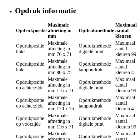
Opdruk informatie
Maximale
Maximaal
Opdrukpositie
afmeting in
Opdrukmethode
aantal
mm
kleuren
Maximale
Maximaal
Opdrukpositie
Opdrukmethode
afmeting in
aantal
links
digitale print
mm
76 x 71
kleuren
99
Maximale
Maximaal
Opdrukpositie
Opdrukmethode
afmeting in
aantal
links
tampondruk
mm
80 x 75
kleuren
4
Maximale
Maximaal
Opdrukpositie
Opdrukmethode
afmeting in
aantal
op achterzijde
digitale print
mm
116 x 71
kleuren
99
Maximale
Maximaal
Opdrukpositie
Opdrukmethode
afmeting in
aantal
op achterzijde
tampondruk
mm
120 x 75
kleuren
4
Maximale
Maximaal
Opdrukpositie
Opdrukmethode
afmeting in
aantal
op voorzijde
digitale print
mm
116 x 71
kleuren
99
Maximale
Maximaal
Opdrukpositie
Opdrukmethode
afmeting in
aantal