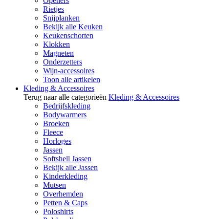
Openers
Rietjes
Snijplanken
Bekijk alle Keuken
Keukenschorten
Klokken
Magneten
Onderzetters
Wijn-accessoires
Toon alle artikelen
Kleding & Accessoires
Terug naar alle categorieën
Kleding & Accessoires
Bedrijfskleding
Bodywarmers
Broeken
Fleece
Horloges
Jassen
Softshell Jassen
Bekijk alle Jassen
Kinderkleding
Mutsen
Overhemden
Petten & Caps
Poloshirts