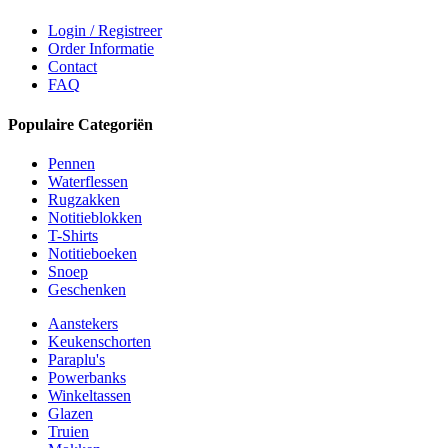
Login / Registreer
Order Informatie
Contact
FAQ
Populaire Categoriën
Pennen
Waterflessen
Rugzakken
Notitieblokken
T-Shirts
Notitieboeken
Snoep
Geschenken
Aanstekers
Keukenschorten
Paraplu's
Powerbanks
Winkeltassen
Glazen
Truien