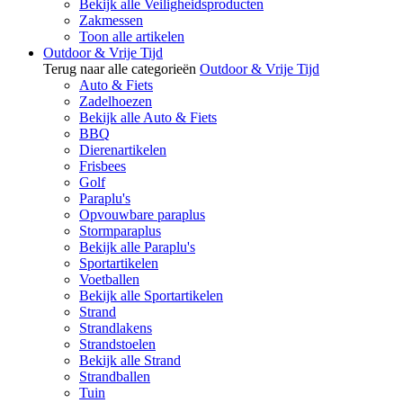
Bekijk alle Veiligheidsproducten
Zakmessen
Toon alle artikelen
Outdoor & Vrije Tijd
Terug naar alle categorieën
Outdoor & Vrije Tijd
Auto & Fiets
Zadelhoezen
Bekijk alle Auto & Fiets
BBQ
Dierenartikelen
Frisbees
Golf
Paraplu's
Opvouwbare paraplus
Stormparaplus
Bekijk alle Paraplu's
Sportartikelen
Voetballen
Bekijk alle Sportartikelen
Strand
Strandlakens
Strandstoelen
Bekijk alle Strand
Strandballen
Tuin