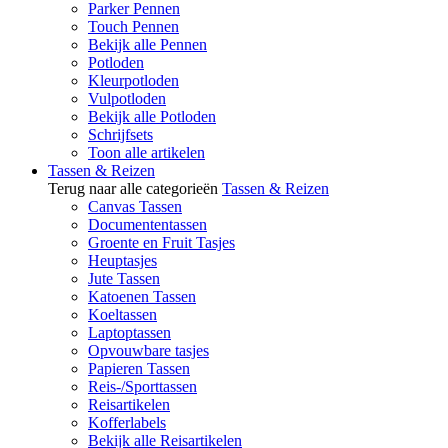
Parker Pennen
Touch Pennen
Bekijk alle Pennen
Potloden
Kleurpotloden
Vulpotloden
Bekijk alle Potloden
Schrijfsets
Toon alle artikelen
Tassen & Reizen
Terug naar alle categorieën
Tassen & Reizen
Canvas Tassen
Documententassen
Groente en Fruit Tasjes
Heuptasjes
Jute Tassen
Katoenen Tassen
Koeltassen
Laptoptassen
Opvouwbare tasjes
Papieren Tassen
Reis-/Sporttassen
Reisartikelen
Kofferlabels
Bekijk alle Reisartikelen