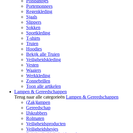
Polsbandjes
Portemonnees
Regenkleding
Sjaals
Slippers
Sokken
Sportkleding
T-shirts
Truien
Hoodies
Bekijk alle Truien
Veiligheidskleding
Vesten
Waaiers
Werkkleding
Zonnebrillen
Toon alle artikelen
Lampen & Gereedschappen
Terug naar alle categorieën
Lampen & Gereedschappen
(Zak)lampen
Gereedschap
IJskrabbers
Rolmaten
Veiligheidsproducten
Veiligheidshesjes