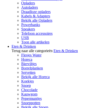
Opladers
Autoladers
Draadloze opladers
Kabels & Adapters
Bekijk alle Opladers
Powerbanks
Speakers
Telefoon accessoires
USB
Toon alle artikelen
Eten & Drinken
Terug naar alle categorieën
Eten & Drinken
Flesjes Water
Horeca
Bierviltjes
Borrelplanken
Servetten
Bekijk alle Horeca
Koekjes
Snoep
Chocolade
Kauwgom
Pepermuntjes
Snoeppotten
Bekijk alle Snoep