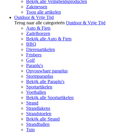
Bekijk alle Veiligheidsproducten
Zakmessen
Toon alle artikelen
Outdoor & Vrije Tijd
Terug naar alle categorieën
Outdoor & Vrije Tijd
Auto & Fiets
Zadelhoezen
Bekijk alle Auto & Fiets
BBQ
Dierenartikelen
Frisbees
Golf
Paraplu's
Opvouwbare paraplus
Stormparaplus
Bekijk alle Paraplu's
Sportartikelen
Voetballen
Bekijk alle Sportartikelen
Strand
Strandlakens
Strandstoelen
Bekijk alle Strand
Strandballen
Tuin