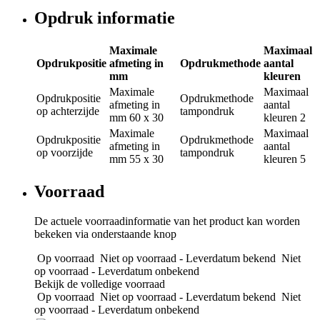
Opdruk informatie
Maximale
Maximaal
Opdrukpositie
afmeting in
Opdrukmethode
aantal
mm
kleuren
Maximale
Maximaal
Opdrukpositie
Opdrukmethode
afmeting in
aantal
op achterzijde
tampondruk
mm
60 x 30
kleuren
2
Maximale
Maximaal
Opdrukpositie
Opdrukmethode
afmeting in
aantal
op voorzijde
tampondruk
mm
55 x 30
kleuren
5
Voorraad
De actuele voorraadinformatie van het product kan worden
bekeken via onderstaande knop
Op voorraad
Niet op voorraad - Leverdatum bekend
Niet
op voorraad - Leverdatum onbekend
Bekijk de volledige voorraad
Op voorraad
Niet op voorraad - Leverdatum bekend
Niet
op voorraad - Leverdatum onbekend