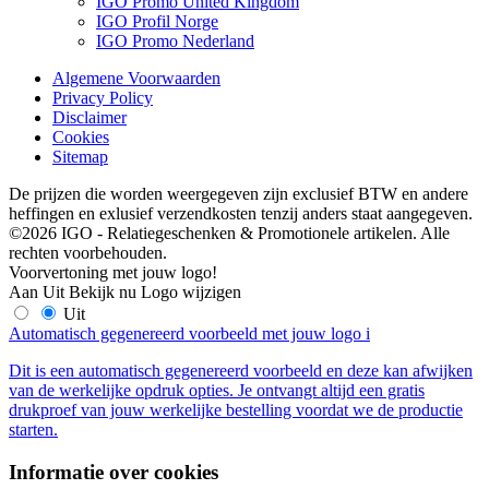
IGO Promo United Kingdom
IGO Profil Norge
IGO Promo Nederland
Algemene Voorwaarden
Privacy Policy
Disclaimer
Cookies
Sitemap
De prijzen die worden weergegeven zijn exclusief BTW en andere
heffingen en exlusief verzendkosten tenzij anders staat aangegeven.
©2026 IGO - Relatiegeschenken & Promotionele artikelen. Alle
rechten voorbehouden.
Voorvertoning met jouw logo!
Aan
Uit
Bekijk nu
Logo wijzigen
Uit
Automatisch gegenereerd voorbeeld met jouw logo
i
Dit is een automatisch gegenereerd voorbeeld en deze kan afwijken
van de werkelijke opdruk opties. Je ontvangt altijd een gratis
drukproef van jouw werkelijke bestelling voordat we de productie
starten.
Informatie over cookies