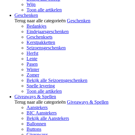
Wijn
Toon alle artikelen
Geschenken
Terug naar alle categorieën
Geschenken
Bedankjes
Eindejaarsgeschenken
Geschenksets
Kerstpakketten
Seizoensgeschenken
Herfst
Lente
Pasen
Winter
Zomer
Bekijk alle Seizoensgeschenken
Snelle levering
Toon alle artikelen
Giveaways & Spellen
Terug naar alle categorieën
Giveaways & Spellen
Aanstekers
BIC Aanstekers
Bekijk alle Aanstekers
Ballonnen
Buttons
Giveaways