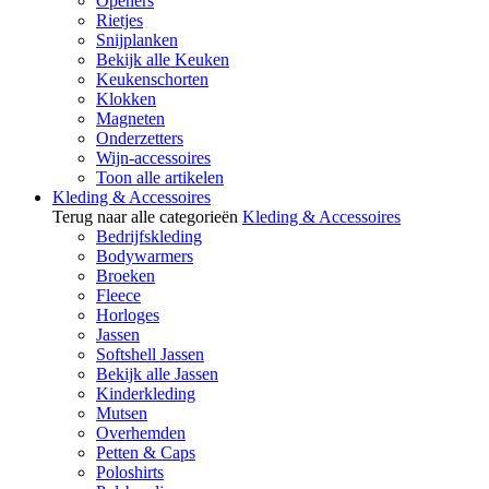
Openers
Rietjes
Snijplanken
Bekijk alle Keuken
Keukenschorten
Klokken
Magneten
Onderzetters
Wijn-accessoires
Toon alle artikelen
Kleding & Accessoires
Terug naar alle categorieën
Kleding & Accessoires
Bedrijfskleding
Bodywarmers
Broeken
Fleece
Horloges
Jassen
Softshell Jassen
Bekijk alle Jassen
Kinderkleding
Mutsen
Overhemden
Petten & Caps
Poloshirts