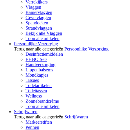
Verrekijkers
Vlaggen
Baniervlaggen
Gevelvlaggen
Spandoeken
Strandvlaggen
Bekijk alle Vlaggen
Toon alle artikelen
Persoonlijke Verzorging
Terug naar alle categorieën
Persoonlijke Verzorging
Desinfectiemiddelen
EHBO Sets
Handverzorging
Lippenbalsems
Mondkapjes
Tissues
Toiletartikelen
Toilettassen
Wellness
Zonnebrandcrème
Toon alle artikelen
Schrijfwaren
Terug naar alle categorieën
Schrijfwaren
Markeerstiften
Pennen