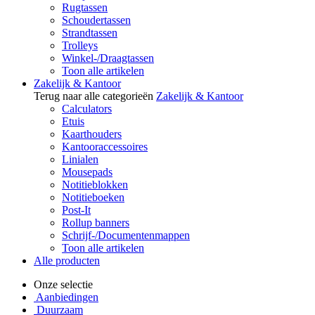
Rugtassen
Schoudertassen
Strandtassen
Trolleys
Winkel-/Draagtassen
Toon alle artikelen
Zakelijk & Kantoor
Terug naar alle categorieën
Zakelijk & Kantoor
Calculators
Etuis
Kaarthouders
Kantooraccessoires
Linialen
Mousepads
Notitieblokken
Notitieboeken
Post-It
Rollup banners
Schrijf-/Documentenmappen
Toon alle artikelen
Alle producten
Onze selectie
Aanbiedingen
Duurzaam