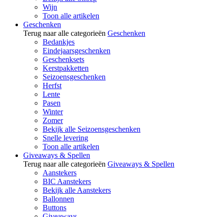
Wijn
Toon alle artikelen
Geschenken
Terug naar alle categorieën
Geschenken
Bedankjes
Eindejaarsgeschenken
Geschenksets
Kerstpakketten
Seizoensgeschenken
Herfst
Lente
Pasen
Winter
Zomer
Bekijk alle Seizoensgeschenken
Snelle levering
Toon alle artikelen
Giveaways & Spellen
Terug naar alle categorieën
Giveaways & Spellen
Aanstekers
BIC Aanstekers
Bekijk alle Aanstekers
Ballonnen
Buttons
Giveaways