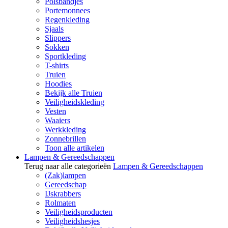
Polsbandjes
Portemonnees
Regenkleding
Sjaals
Slippers
Sokken
Sportkleding
T-shirts
Truien
Hoodies
Bekijk alle Truien
Veiligheidskleding
Vesten
Waaiers
Werkkleding
Zonnebrillen
Toon alle artikelen
Lampen & Gereedschappen
Terug naar alle categorieën
Lampen & Gereedschappen
(Zak)lampen
Gereedschap
IJskrabbers
Rolmaten
Veiligheidsproducten
Veiligheidshesjes