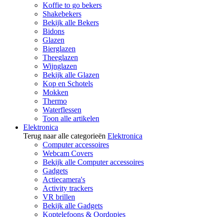
Koffie to go bekers
Shakebekers
Bekijk alle Bekers
Bidons
Glazen
Bierglazen
Theeglazen
Wijnglazen
Bekijk alle Glazen
Kop en Schotels
Mokken
Thermo
Waterflessen
Toon alle artikelen
Elektronica
Terug naar alle categorieën
Elektronica
Computer accessoires
Webcam Covers
Bekijk alle Computer accessoires
Gadgets
Actiecamera's
Activity trackers
VR brillen
Bekijk alle Gadgets
Koptelefoons & Oordopjes