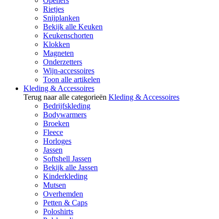
Openers
Rietjes
Snijplanken
Bekijk alle Keuken
Keukenschorten
Klokken
Magneten
Onderzetters
Wijn-accessoires
Toon alle artikelen
Kleding & Accessoires
Terug naar alle categorieën
Kleding & Accessoires
Bedrijfskleding
Bodywarmers
Broeken
Fleece
Horloges
Jassen
Softshell Jassen
Bekijk alle Jassen
Kinderkleding
Mutsen
Overhemden
Petten & Caps
Poloshirts