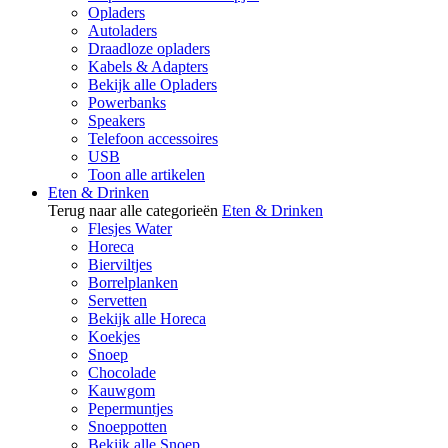
Opladers
Autoladers
Draadloze opladers
Kabels & Adapters
Bekijk alle Opladers
Powerbanks
Speakers
Telefoon accessoires
USB
Toon alle artikelen
Eten & Drinken
Terug naar alle categorieën
Eten & Drinken
Flesjes Water
Horeca
Bierviltjes
Borrelplanken
Servetten
Bekijk alle Horeca
Koekjes
Snoep
Chocolade
Kauwgom
Pepermuntjes
Snoeppotten
Bekijk alle Snoep