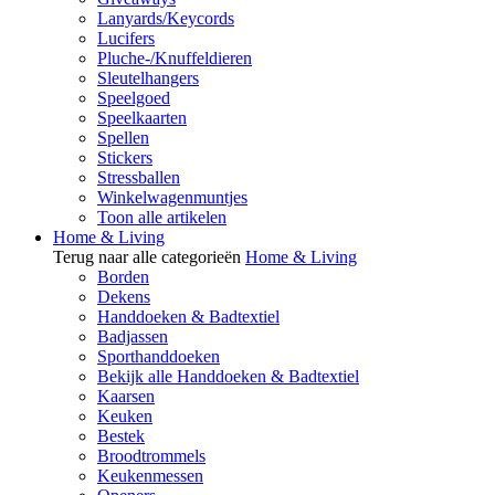
Lanyards/Keycords
Lucifers
Pluche-/Knuffeldieren
Sleutelhangers
Speelgoed
Speelkaarten
Spellen
Stickers
Stressballen
Winkelwagenmuntjes
Toon alle artikelen
Home & Living
Terug naar alle categorieën
Home & Living
Borden
Dekens
Handdoeken & Badtextiel
Badjassen
Sporthanddoeken
Bekijk alle Handdoeken & Badtextiel
Kaarsen
Keuken
Bestek
Broodtrommels
Keukenmessen