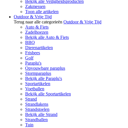
Bekijk alle Veiligheidsproducten
Zakmessen
Toon alle artikelen
Outdoor & Vrije Tijd
Terug naar alle categorieën
Outdoor & Vrije Tijd
Auto & Fiets
Zadelhoezen
Bekijk alle Auto & Fiets
BBQ
Dierenartikelen
Frisbees
Golf
Paraplu's
Opvouwbare paraplus
Stormparaplus
Bekijk alle Paraplu's
Sportartikelen
Voetballen
Bekijk alle Sportartikelen
Strand
Strandlakens
Strandstoelen
Bekijk alle Strand
Strandballen
Tuin