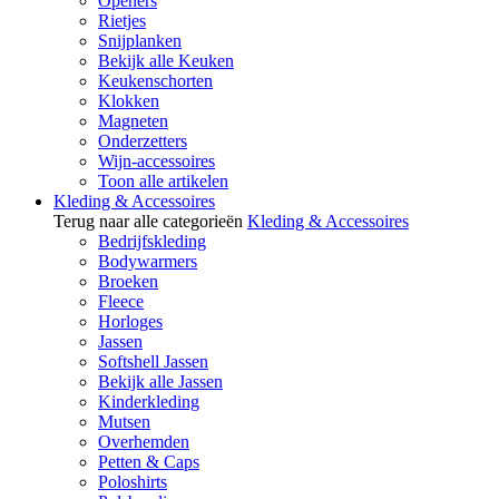
Openers
Rietjes
Snijplanken
Bekijk alle Keuken
Keukenschorten
Klokken
Magneten
Onderzetters
Wijn-accessoires
Toon alle artikelen
Kleding & Accessoires
Terug naar alle categorieën
Kleding & Accessoires
Bedrijfskleding
Bodywarmers
Broeken
Fleece
Horloges
Jassen
Softshell Jassen
Bekijk alle Jassen
Kinderkleding
Mutsen
Overhemden
Petten & Caps
Poloshirts