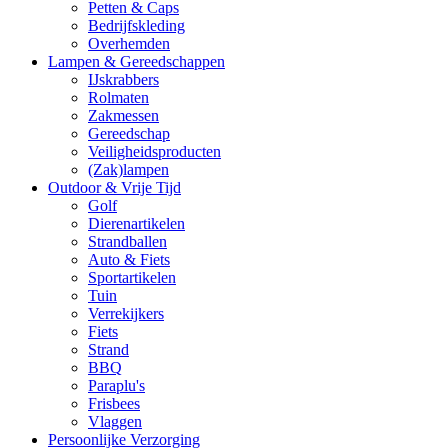
Petten & Caps
Bedrijfskleding
Overhemden
Lampen & Gereedschappen
IJskrabbers
Rolmaten
Zakmessen
Gereedschap
Veiligheidsproducten
(Zak)lampen
Outdoor & Vrije Tijd
Golf
Dierenartikelen
Strandballen
Auto & Fiets
Sportartikelen
Tuin
Verrekijkers
Fiets
Strand
BBQ
Paraplu's
Frisbees
Vlaggen
Persoonlijke Verzorging