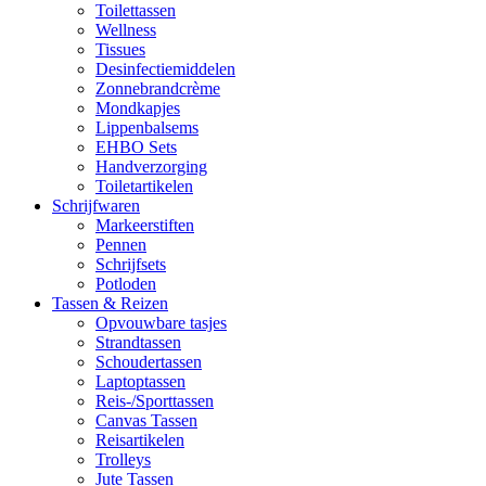
Toilettassen
Wellness
Tissues
Desinfectiemiddelen
Zonnebrandcrème
Mondkapjes
Lippenbalsems
EHBO Sets
Handverzorging
Toiletartikelen
Schrijfwaren
Markeerstiften
Pennen
Schrijfsets
Potloden
Tassen & Reizen
Opvouwbare tasjes
Strandtassen
Schoudertassen
Laptoptassen
Reis-/Sporttassen
Canvas Tassen
Reisartikelen
Trolleys
Jute Tassen