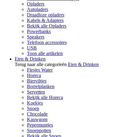
Opladers
Autoladers
Draadloze opladers
Kabels & Adapters
Bekijk alle Opladers
Powerbanks
Speakers
Telefoon accessoires
USB
Toon alle artikelen
Eten & Drinken
Terug naar alle categorieën
Eten & Drinken
Flesjes Water
Horeca
Bierviltjes
Borrelplanken
Servetten
Bekijk alle Horeca
Koekjes
Snoep
Chocolade
Kauwgom
Pepermuntjes
Snoeppotten
Bekijk alle Snoep