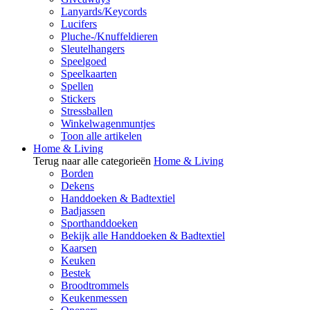
Lanyards/Keycords
Lucifers
Pluche-/Knuffeldieren
Sleutelhangers
Speelgoed
Speelkaarten
Spellen
Stickers
Stressballen
Winkelwagenmuntjes
Toon alle artikelen
Home & Living
Terug naar alle categorieën
Home & Living
Borden
Dekens
Handdoeken & Badtextiel
Badjassen
Sporthanddoeken
Bekijk alle Handdoeken & Badtextiel
Kaarsen
Keuken
Bestek
Broodtrommels
Keukenmessen