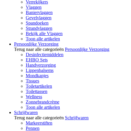
Verrekijkers
Vlaggen
Baniervlaggen
Gevelvlaggen
Spandoeken
Strandvlaggen
Bekijk alle Vlaggen
Toon alle artikelen
Persoonlijke Verzorging
Terug naar alle categorieën
Persoonlijke Verzorging
Desinfectiemiddelen
EHBO Sets
Handverzorging
Lippenbalsems
Mondkapjes
Tissues
Toiletartikelen
Toilettassen
Wellness
Zonnebrandcrème
Toon alle artikelen
Schrijfwaren
Terug naar alle categorieën
Schrijfwaren
Markeerstiften
Pennen