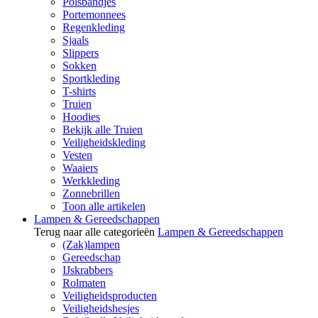
Polsbandjes
Portemonnees
Regenkleding
Sjaals
Slippers
Sokken
Sportkleding
T-shirts
Truien
Hoodies
Bekijk alle Truien
Veiligheidskleding
Vesten
Waaiers
Werkkleding
Zonnebrillen
Toon alle artikelen
Lampen & Gereedschappen
Terug naar alle categorieën
Lampen & Gereedschappen
(Zak)lampen
Gereedschap
IJskrabbers
Rolmaten
Veiligheidsproducten
Veiligheidshesjes