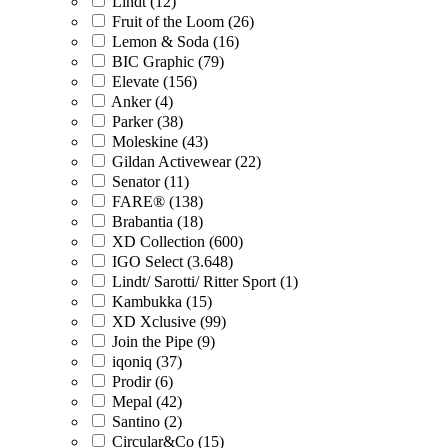
Lindt (12)
Fruit of the Loom (26)
Lemon & Soda (16)
BIC Graphic (79)
Elevate (156)
Anker (4)
Parker (38)
Moleskine (43)
Gildan Activewear (22)
Senator (11)
FARE® (138)
Brabantia (18)
XD Collection (600)
IGO Select (3.648)
Lindt/ Sarotti/ Ritter Sport (1)
Kambukka (15)
XD Xclusive (99)
Join the Pipe (9)
iqoniq (37)
Prodir (6)
Mepal (42)
Santino (2)
Circular&Co (15)