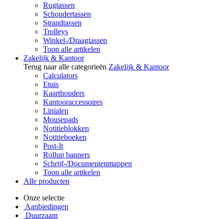
Rugtassen
Schoudertassen
Strandtassen
Trolleys
Winkel-/Draagtassen
Toon alle artikelen
Zakelijk & Kantoor
Terug naar alle categorieën
Zakelijk & Kantoor
Calculators
Etuis
Kaarthouders
Kantooraccessoires
Linialen
Mousepads
Notitieblokken
Notitieboeken
Post-It
Rollup banners
Schrijf-/Documentenmappen
Toon alle artikelen
Alle producten
Onze selectie
Aanbiedingen
Duurzaam