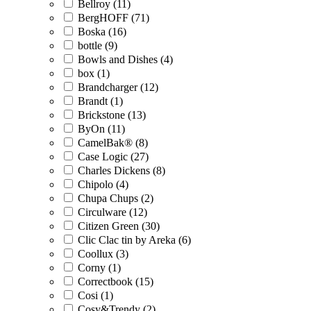
Bellroy (11)
BergHOFF (71)
Boska (16)
bottle (9)
Bowls and Dishes (4)
box (1)
Brandcharger (12)
Brandt (1)
Brickstone (13)
ByOn (11)
CamelBak® (8)
Case Logic (27)
Charles Dickens (8)
Chipolo (4)
Chupa Chups (2)
Circulware (12)
Citizen Green (30)
Clic Clac tin by Areka (6)
Coollux (3)
Corny (1)
Correctbook (15)
Cosi (1)
Cosy&Trendy (2)