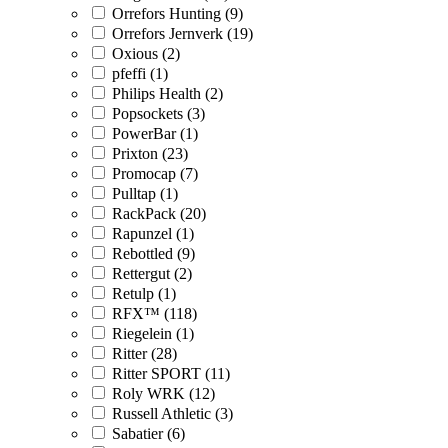
Orrefors Hunting (9)
Orrefors Jernverk (19)
Oxious (2)
pfeffi (1)
Philips Health (2)
Popsockets (3)
PowerBar (1)
Prixton (23)
Promocap (7)
Pulltap (1)
RackPack (20)
Rapunzel (1)
Rebottled (9)
Rettergut (2)
Retulp (1)
RFX™ (118)
Riegelein (1)
Ritter (28)
Ritter SPORT (11)
Roly WRK (12)
Russell Athletic (3)
Sabatier (6)