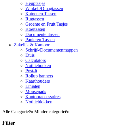
Heuptasjes
Winkel-/Draagtassen
Katoenen Tassen
Rugtassen
Groente en Fruit Tasjes
Koeltassen
Documententassen
Papieren Tassen
Zakelijk & Kantoor
Schrijf-/Documentenmappen
Etuis
Calculators
Notitieboeken
Post-It
Rollup banners
Kaarthouders
Linialen
Mousepads
Kantooraccessoires
Notitieblokken
Alle Categorieën
Minder categorieën
Filter