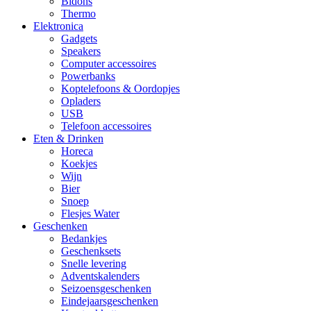
Bidons
Thermo
Elektronica
Gadgets
Speakers
Computer accessoires
Powerbanks
Koptelefoons & Oordopjes
Opladers
USB
Telefoon accessoires
Eten & Drinken
Horeca
Koekjes
Wijn
Bier
Snoep
Flesjes Water
Geschenken
Bedankjes
Geschenksets
Snelle levering
Adventskalenders
Seizoensgeschenken
Eindejaarsgeschenken