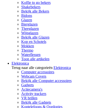
Koffie to go bekers
Shakebekers
Bekijk alle Bekers
Bidons
Glazen
Bierglazen
Theeglazen
Wijnglazen
Bekijk alle Glazen
Kop en Schotels
Mokken
Thermo
Waterflessen
Toon alle artikelen
Elektronica
Terug naar alle categorieën
Elektronica
Computer accessoires
Webcam Covers
Bekijk alle Computer accessoires
Gadgets
Actiecamera's
Activity trackers
VR brillen
Bekijk alle Gadgets
Koptelefoons & Oordopjes