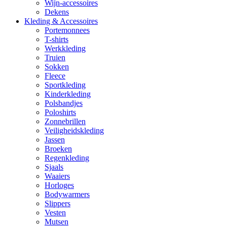
Wijn-accessoires
Dekens
Kleding & Accessoires
Portemonnees
T-shirts
Werkkleding
Truien
Sokken
Fleece
Sportkleding
Kinderkleding
Polsbandjes
Poloshirts
Zonnebrillen
Veiligheidskleding
Jassen
Broeken
Regenkleding
Sjaals
Waaiers
Horloges
Bodywarmers
Slippers
Vesten
Mutsen