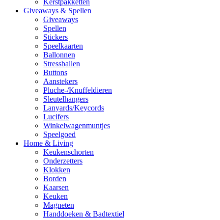
Kerstpakketten
Giveaways & Spellen
Giveaways
Spellen
Stickers
Speelkaarten
Ballonnen
Stressballen
Buttons
Aanstekers
Pluche-/Knuffeldieren
Sleutelhangers
Lanyards/Keycords
Lucifers
Winkelwagenmuntjes
Speelgoed
Home & Living
Keukenschorten
Onderzetters
Klokken
Borden
Kaarsen
Keuken
Magneten
Handdoeken & Badtextiel