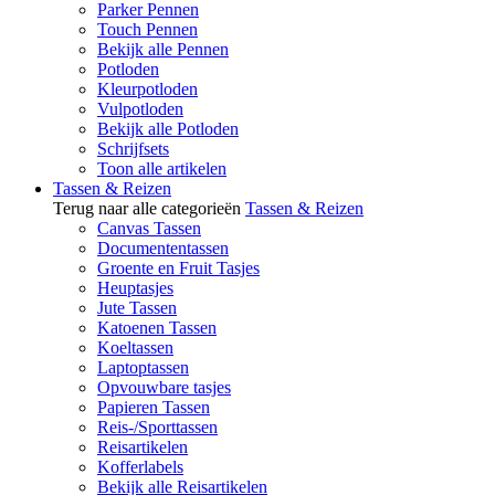
Parker Pennen
Touch Pennen
Bekijk alle Pennen
Potloden
Kleurpotloden
Vulpotloden
Bekijk alle Potloden
Schrijfsets
Toon alle artikelen
Tassen & Reizen
Terug naar alle categorieën
Tassen & Reizen
Canvas Tassen
Documententassen
Groente en Fruit Tasjes
Heuptasjes
Jute Tassen
Katoenen Tassen
Koeltassen
Laptoptassen
Opvouwbare tasjes
Papieren Tassen
Reis-/Sporttassen
Reisartikelen
Kofferlabels
Bekijk alle Reisartikelen