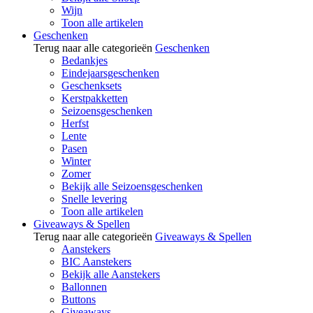
Wijn
Toon alle artikelen
Geschenken
Terug naar alle categorieën
Geschenken
Bedankjes
Eindejaarsgeschenken
Geschenksets
Kerstpakketten
Seizoensgeschenken
Herfst
Lente
Pasen
Winter
Zomer
Bekijk alle Seizoensgeschenken
Snelle levering
Toon alle artikelen
Giveaways & Spellen
Terug naar alle categorieën
Giveaways & Spellen
Aanstekers
BIC Aanstekers
Bekijk alle Aanstekers
Ballonnen
Buttons
Giveaways