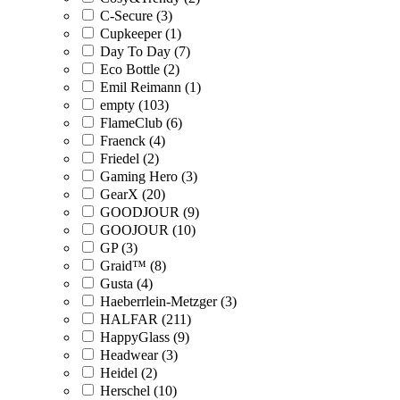
C-Secure (3)
Cupkeeper (1)
Day To Day (7)
Eco Bottle (2)
Emil Reimann (1)
empty (103)
FlameClub (6)
Fraenck (4)
Friedel (2)
Gaming Hero (3)
GearX (20)
GOODJOUR (9)
GOOJOUR (10)
GP (3)
Graid™ (8)
Gusta (4)
Haeberrlein-Metzger (3)
HALFAR (211)
HappyGlass (9)
Headwear (3)
Heidel (2)
Herschel (10)