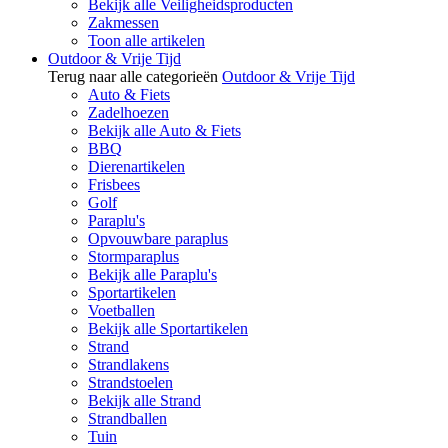
Bekijk alle Veiligheidsproducten
Zakmessen
Toon alle artikelen
Outdoor & Vrije Tijd
Terug naar alle categorieën
Outdoor & Vrije Tijd
Auto & Fiets
Zadelhoezen
Bekijk alle Auto & Fiets
BBQ
Dierenartikelen
Frisbees
Golf
Paraplu's
Opvouwbare paraplus
Stormparaplus
Bekijk alle Paraplu's
Sportartikelen
Voetballen
Bekijk alle Sportartikelen
Strand
Strandlakens
Strandstoelen
Bekijk alle Strand
Strandballen
Tuin