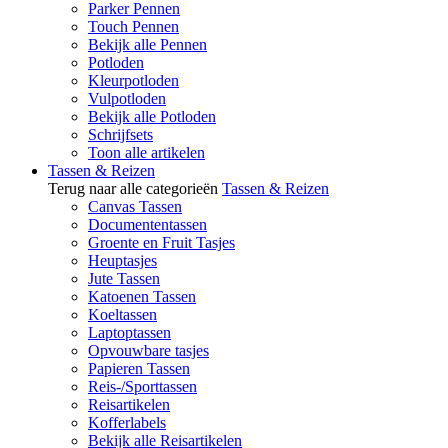
Parker Pennen
Touch Pennen
Bekijk alle Pennen
Potloden
Kleurpotloden
Vulpotloden
Bekijk alle Potloden
Schrijfsets
Toon alle artikelen
Tassen & Reizen
Terug naar alle categorieën
Tassen & Reizen
Canvas Tassen
Documententassen
Groente en Fruit Tasjes
Heuptasjes
Jute Tassen
Katoenen Tassen
Koeltassen
Laptoptassen
Opvouwbare tasjes
Papieren Tassen
Reis-/Sporttassen
Reisartikelen
Kofferlabels
Bekijk alle Reisartikelen