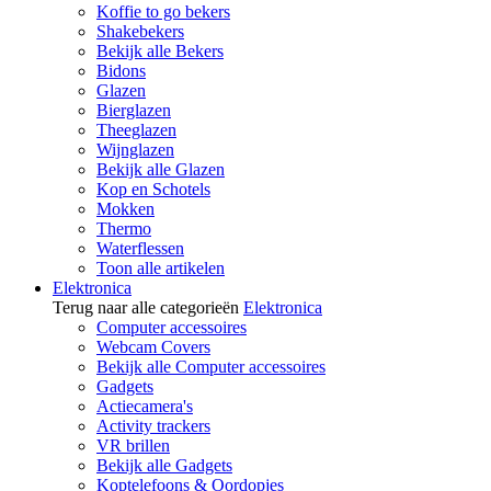
Koffie to go bekers
Shakebekers
Bekijk alle Bekers
Bidons
Glazen
Bierglazen
Theeglazen
Wijnglazen
Bekijk alle Glazen
Kop en Schotels
Mokken
Thermo
Waterflessen
Toon alle artikelen
Elektronica
Terug naar alle categorieën
Elektronica
Computer accessoires
Webcam Covers
Bekijk alle Computer accessoires
Gadgets
Actiecamera's
Activity trackers
VR brillen
Bekijk alle Gadgets
Koptelefoons & Oordopjes