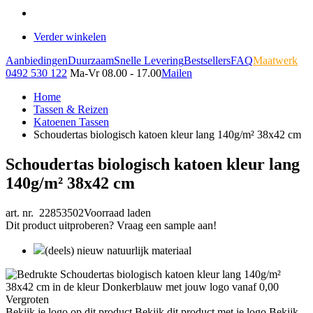
Verder winkelen
Aanbiedingen
Duurzaam
Snelle Levering
Bestsellers
FAQ
Maatwerk
0492 530 122
Ma-Vr 08.00 - 17.00
Mailen
Home
Tassen & Reizen
Katoenen Tassen
Schoudertas biologisch katoen kleur lang 140g/m² 38x42 cm
Schoudertas biologisch katoen kleur lang
140g/m² 38x42 cm
art. nr. 22853502
Voorraad laden
Dit product uitproberen? Vraag een sample aan!
(deels) nieuw natuurlijk materiaal
Vergroten
Bekijk je logo op dit product
Bekijk dit product met je logo
Bekijk