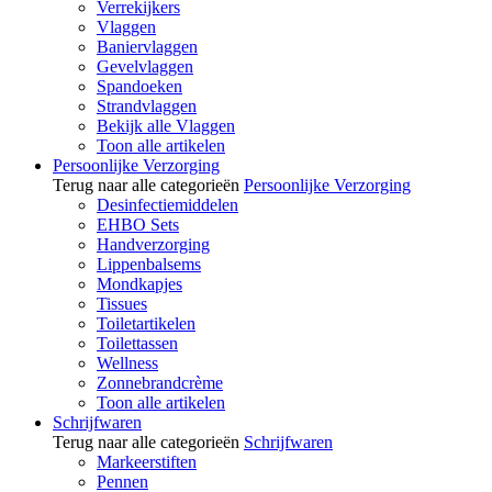
Verrekijkers
Vlaggen
Baniervlaggen
Gevelvlaggen
Spandoeken
Strandvlaggen
Bekijk alle Vlaggen
Toon alle artikelen
Persoonlijke Verzorging
Terug naar alle categorieën
Persoonlijke Verzorging
Desinfectiemiddelen
EHBO Sets
Handverzorging
Lippenbalsems
Mondkapjes
Tissues
Toiletartikelen
Toilettassen
Wellness
Zonnebrandcrème
Toon alle artikelen
Schrijfwaren
Terug naar alle categorieën
Schrijfwaren
Markeerstiften
Pennen