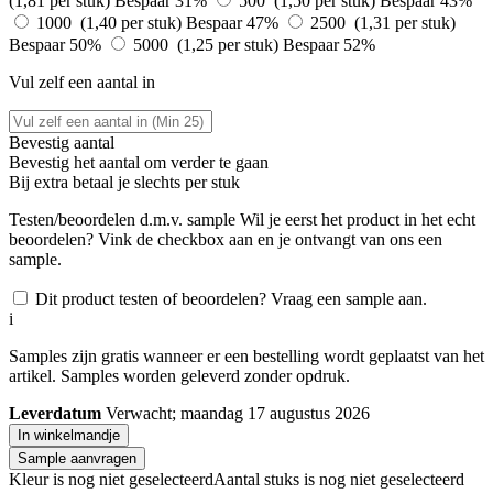
(1,81 per stuk)
Bespaar 31%
500 (1,50 per stuk)
Bespaar 43%
1000 (1,40 per stuk)
Bespaar 47%
2500 (1,31 per stuk)
Bespaar 50%
5000 (1,25 per stuk)
Bespaar 52%
Vul zelf een aantal in
Bevestig aantal
Bevestig het aantal om verder te gaan
Bij
extra betaal je slechts
per stuk
Testen/beoordelen d.m.v. sample
Wil je eerst het product in het echt
beoordelen? Vink de checkbox aan en je ontvangt van ons een
sample.
Dit product testen of beoordelen? Vraag een sample aan.
i
Samples zijn gratis wanneer er een bestelling wordt geplaatst van het
artikel. Samples worden geleverd zonder opdruk.
Leverdatum
Verwacht; maandag 17 augustus 2026
In winkelmandje
Sample aanvragen
Kleur is nog niet geselecteerd
Aantal stuks is nog niet geselecteerd