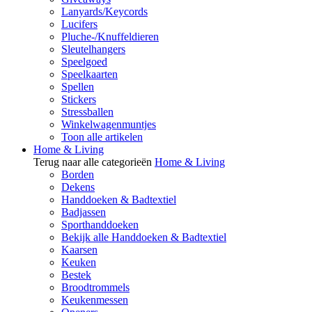
Lanyards/Keycords
Lucifers
Pluche-/Knuffeldieren
Sleutelhangers
Speelgoed
Speelkaarten
Spellen
Stickers
Stressballen
Winkelwagenmuntjes
Toon alle artikelen
Home & Living
Terug naar alle categorieën
Home & Living
Borden
Dekens
Handdoeken & Badtextiel
Badjassen
Sporthanddoeken
Bekijk alle Handdoeken & Badtextiel
Kaarsen
Keuken
Bestek
Broodtrommels
Keukenmessen