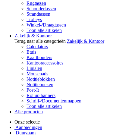
Rugtassen
Schoudertassen
Strandtassen
Trolleys
Winkel-/Draagtassen
Toon alle artikelen
Zakelijk & Kantoor
Terug naar alle categorieën
Zakelijk & Kantoor
Calculators
Etuis
Kaarthouders
Kantooraccessoires
Linialen
Mousepads
Notitieblokken
Notitieboeken
Post-It
Rollup banners
Schrijf-/Documentenmappen
Toon alle artikelen
Alle producten
Onze selectie
Aanbiedingen
Duurzaam