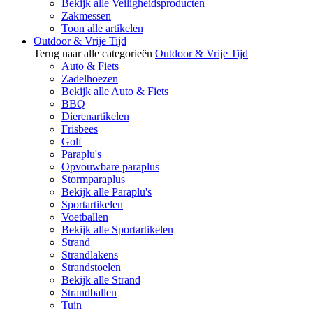
Bekijk alle Veiligheidsproducten
Zakmessen
Toon alle artikelen
Outdoor & Vrije Tijd
Terug naar alle categorieën
Outdoor & Vrije Tijd
Auto & Fiets
Zadelhoezen
Bekijk alle Auto & Fiets
BBQ
Dierenartikelen
Frisbees
Golf
Paraplu's
Opvouwbare paraplus
Stormparaplus
Bekijk alle Paraplu's
Sportartikelen
Voetballen
Bekijk alle Sportartikelen
Strand
Strandlakens
Strandstoelen
Bekijk alle Strand
Strandballen
Tuin