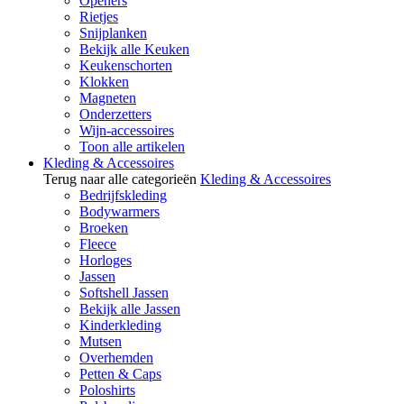
Openers
Rietjes
Snijplanken
Bekijk alle Keuken
Keukenschorten
Klokken
Magneten
Onderzetters
Wijn-accessoires
Toon alle artikelen
Kleding & Accessoires
Terug naar alle categorieën
Kleding & Accessoires
Bedrijfskleding
Bodywarmers
Broeken
Fleece
Horloges
Jassen
Softshell Jassen
Bekijk alle Jassen
Kinderkleding
Mutsen
Overhemden
Petten & Caps
Poloshirts