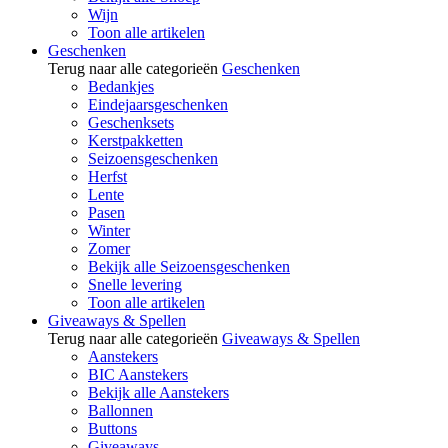
Wijn
Toon alle artikelen
Geschenken
Terug naar alle categorieën
Geschenken
Bedankjes
Eindejaarsgeschenken
Geschenksets
Kerstpakketten
Seizoensgeschenken
Herfst
Lente
Pasen
Winter
Zomer
Bekijk alle Seizoensgeschenken
Snelle levering
Toon alle artikelen
Giveaways & Spellen
Terug naar alle categorieën
Giveaways & Spellen
Aanstekers
BIC Aanstekers
Bekijk alle Aanstekers
Ballonnen
Buttons
Giveaways