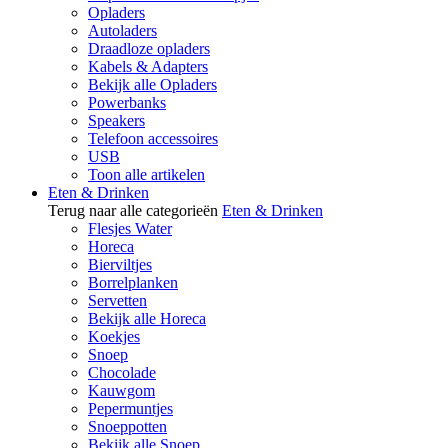
Opladers
Autoladers
Draadloze opladers
Kabels & Adapters
Bekijk alle Opladers
Powerbanks
Speakers
Telefoon accessoires
USB
Toon alle artikelen
Eten & Drinken
Terug naar alle categorieën
Eten & Drinken
Flesjes Water
Horeca
Bierviltjes
Borrelplanken
Servetten
Bekijk alle Horeca
Koekjes
Snoep
Chocolade
Kauwgom
Pepermuntjes
Snoeppotten
Bekijk alle Snoep