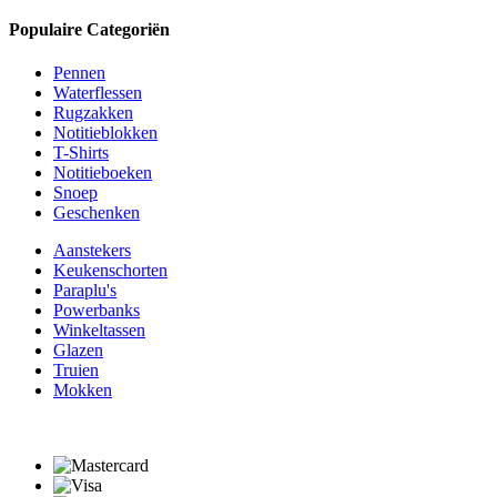
Populaire Categoriën
Pennen
Waterflessen
Rugzakken
Notitieblokken
T-Shirts
Notitieboeken
Snoep
Geschenken
Aanstekers
Keukenschorten
Paraplu's
Powerbanks
Winkeltassen
Glazen
Truien
Mokken