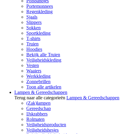
Polsbandjes
Portemonnees
Regenkleding
Sjaals
Slippers
Sokken
Sportkleding
T-shirts
Truien
Hoodies
Bekijk alle Truien
Veiligheidskleding
Vesten
Waaiers
Werkkleding
Zonnebrillen
Toon alle artikelen
Lampen & Gereedschappen
Terug naar alle categorieën
Lampen & Gereedschappen
(Zak)lampen
Gereedschap
IJskrabbers
Rolmaten
Veiligheidsproducten
Veiligheidshesjes