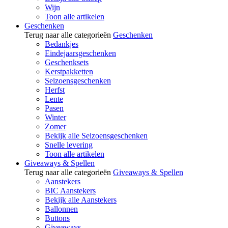
Wijn
Toon alle artikelen
Geschenken
Terug naar alle categorieën
Geschenken
Bedankjes
Eindejaarsgeschenken
Geschenksets
Kerstpakketten
Seizoensgeschenken
Herfst
Lente
Pasen
Winter
Zomer
Bekijk alle Seizoensgeschenken
Snelle levering
Toon alle artikelen
Giveaways & Spellen
Terug naar alle categorieën
Giveaways & Spellen
Aanstekers
BIC Aanstekers
Bekijk alle Aanstekers
Ballonnen
Buttons
Giveaways