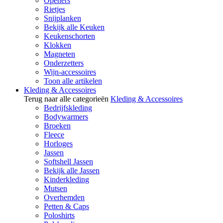
Openers
Rietjes
Snijplanken
Bekijk alle Keuken
Keukenschorten
Klokken
Magneten
Onderzetters
Wijn-accessoires
Toon alle artikelen
Kleding & Accessoires
Terug naar alle categorieën
Kleding & Accessoires
Bedrijfskleding
Bodywarmers
Broeken
Fleece
Horloges
Jassen
Softshell Jassen
Bekijk alle Jassen
Kinderkleding
Mutsen
Overhemden
Petten & Caps
Poloshirts