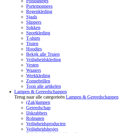
Polsbandjes
Portemonnees
Regenkleding
Sjaals
Slippers
Sokken
Sportkleding
T-shirts
Truien
Hoodies
Bekijk alle Truien
Veiligheidskleding
Vesten
Waaiers
Werkkleding
Zonnebrillen
Toon alle artikelen
Lampen & Gereedschappen
Terug naar alle categorieën
Lampen & Gereedschappen
(Zak)lampen
Gereedschap
IJskrabbers
Rolmaten
Veiligheidsproducten
Veiligheidshesjes