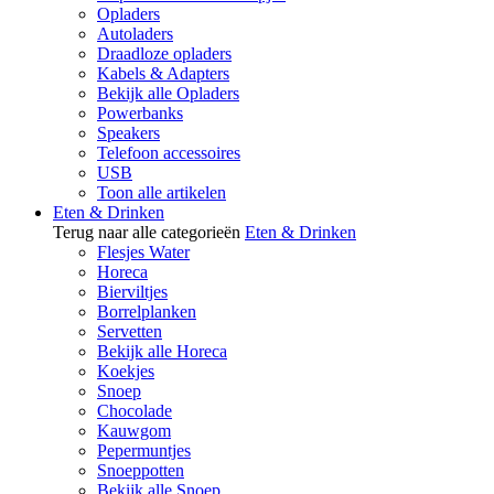
Opladers
Autoladers
Draadloze opladers
Kabels & Adapters
Bekijk alle Opladers
Powerbanks
Speakers
Telefoon accessoires
USB
Toon alle artikelen
Eten & Drinken
Terug naar alle categorieën
Eten & Drinken
Flesjes Water
Horeca
Bierviltjes
Borrelplanken
Servetten
Bekijk alle Horeca
Koekjes
Snoep
Chocolade
Kauwgom
Pepermuntjes
Snoeppotten
Bekijk alle Snoep