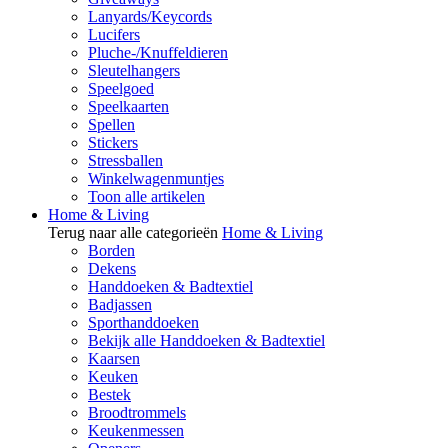
Lanyards/Keycords
Lucifers
Pluche-/Knuffeldieren
Sleutelhangers
Speelgoed
Speelkaarten
Spellen
Stickers
Stressballen
Winkelwagenmuntjes
Toon alle artikelen
Home & Living
Terug naar alle categorieën
Home & Living
Borden
Dekens
Handdoeken & Badtextiel
Badjassen
Sporthanddoeken
Bekijk alle Handdoeken & Badtextiel
Kaarsen
Keuken
Bestek
Broodtrommels
Keukenmessen