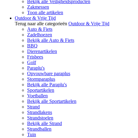
Bekijk alle Veiligheidsproducten
Zakmessen
Toon alle artikelen
Outdoor & Vrije Tijd
Terug naar alle categorieën
Outdoor & Vrije Tijd
Auto & Fiets
Zadelhoezen
Bekijk alle Auto & Fiets
BBQ
Dierenartikelen
Frisbees
Golf
Paraplu's
Opvouwbare paraplus
Stormparaplus
Bekijk alle Paraplu's
Sportartikelen
Voetballen
Bekijk alle Sportartikelen
Strand
Strandlakens
Strandstoelen
Bekijk alle Strand
Strandballen
Tuin