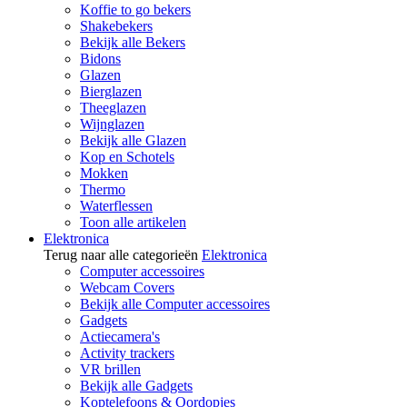
Koffie to go bekers
Shakebekers
Bekijk alle Bekers
Bidons
Glazen
Bierglazen
Theeglazen
Wijnglazen
Bekijk alle Glazen
Kop en Schotels
Mokken
Thermo
Waterflessen
Toon alle artikelen
Elektronica
Terug naar alle categorieën
Elektronica
Computer accessoires
Webcam Covers
Bekijk alle Computer accessoires
Gadgets
Actiecamera's
Activity trackers
VR brillen
Bekijk alle Gadgets
Koptelefoons & Oordopjes