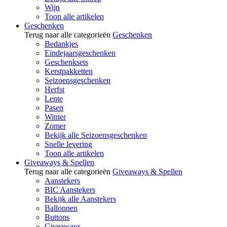
Wijn
Toon alle artikelen
Geschenken
Terug naar alle categorieën
Geschenken
Bedankjes
Eindejaarsgeschenken
Geschenksets
Kerstpakketten
Seizoensgeschenken
Herfst
Lente
Pasen
Winter
Zomer
Bekijk alle Seizoensgeschenken
Snelle levering
Toon alle artikelen
Giveaways & Spellen
Terug naar alle categorieën
Giveaways & Spellen
Aanstekers
BIC Aanstekers
Bekijk alle Aanstekers
Ballonnen
Buttons
Giveaways