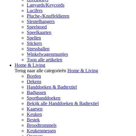
Lanyards/Keycords
Lucifers
Pluche-/Knuffeldieren
Sleutelhangers
Speelgoed
Speelkaarten
Spellen
Stickers
Stressballen
Winkelwagenmuntjes
Toon alle artikelen
Home & Living
Terug naar alle categorieën
Home & Living
Borden
Dekens
Handdoeken & Badtextiel
Badjassen
Sporthanddoeken
Bekijk alle Handdoeken & Badtextiel
Kaarsen
Keuken
Bestek
Broodtrommels
Keukenmessen