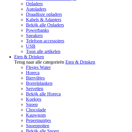
Opladers
Autoladers
Draadloze opladers
Kabels & Adapters
Bekijk alle Opladers
Powerbanks
Speakers
Telefoon accessoires
USB
Toon alle artikelen
Eten & Drinken
Terug naar alle categorieën
Eten & Drinken
Flesjes Water
Horeca
Bierviltjes
Borrelplanken
Servetten
Bekijk alle Horeca
Koekjes
Snoep
Chocolade
Kauwgom
Pepermuntjes
Snoeppotten
Bekijk alle Snoep