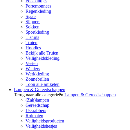
Polsbandjes
Portemonnees
Regenkleding
Sjaals
Slippers
Sokken
Sportkleding
T-shirts
Truien
Hoodies
Bekijk alle Truien
Veiligheidskleding
Vesten
Waaiers
Werkkleding
Zonnebrillen
Toon alle artikelen
Lampen & Gereedschappen
Terug naar alle categorieën
Lampen & Gereedschappen
(Zak)lampen
Gereedschap
IJskrabbers
Rolmaten
Veiligheidsproducten
Veiligheidshesjes