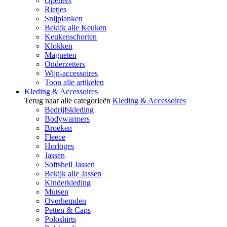
Openers
Rietjes
Snijplanken
Bekijk alle Keuken
Keukenschorten
Klokken
Magneten
Onderzetters
Wijn-accessoires
Toon alle artikelen
Kleding & Accessoires
Terug naar alle categorieën
Kleding & Accessoires
Bedrijfskleding
Bodywarmers
Broeken
Fleece
Horloges
Jassen
Softshell Jassen
Bekijk alle Jassen
Kinderkleding
Mutsen
Overhemden
Petten & Caps
Poloshirts