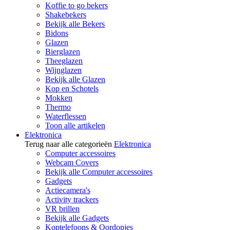
Koffie to go bekers
Shakebekers
Bekijk alle Bekers
Bidons
Glazen
Bierglazen
Theeglazen
Wijnglazen
Bekijk alle Glazen
Kop en Schotels
Mokken
Thermo
Waterflessen
Toon alle artikelen
Elektronica
Terug naar alle categorieën
Elektronica
Computer accessoires
Webcam Covers
Bekijk alle Computer accessoires
Gadgets
Actiecamera's
Activity trackers
VR brillen
Bekijk alle Gadgets
Koptelefoons & Oordopjes