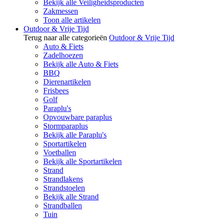
Bekijk alle Veiligheidsproducten
Zakmessen
Toon alle artikelen
Outdoor & Vrije Tijd
Terug naar alle categorieën
Outdoor & Vrije Tijd
Auto & Fiets
Zadelhoezen
Bekijk alle Auto & Fiets
BBQ
Dierenartikelen
Frisbees
Golf
Paraplu's
Opvouwbare paraplus
Stormparaplus
Bekijk alle Paraplu's
Sportartikelen
Voetballen
Bekijk alle Sportartikelen
Strand
Strandlakens
Strandstoelen
Bekijk alle Strand
Strandballen
Tuin