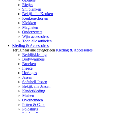
Openers
Rietjes
Snijplanken
Bekijk alle Keuken
Keukenschorten
Klokken
Magneten
Onderzetters
Wijn-accessoires
Toon alle artikelen
Kleding & Accessoires
Terug naar alle categorieën
Kleding & Accessoires
Bedrijfskleding
Bodywarmers
Broeken
Fleece
Horloges
Jassen
Softshell Jassen
Bekijk alle Jassen
Kinderkleding
Mutsen
Overhemden
Petten & Caps
Poloshirts