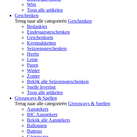
Wijn
Toon alle artikelen
Geschenken
Terug naar alle categorieën
Geschenken
Bedankjes
Eindejaarsgeschenken
Geschenksets
Kerstpakketten
Seizoensgeschenken
Herfst
Lente
Pasen
Winter
Zomer
Bekijk alle Seizoensgeschenken
Snelle levering
Toon alle artikelen
Giveaways & Spellen
Terug naar alle categorieën
Giveaways & Spellen
Aanstekers
BIC Aanstekers
Bekijk alle Aanstekers
Ballonnen
Buttons
Giveaways