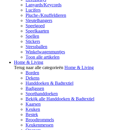
Lanyards/Keycords
Lucifers
Pluche-/Knuffeldieren
Sleutelhangers
Speelgoed
Speelkaarten
Spellen
Stickers
Stressballen
Winkelwagenmuntjes
Toon alle artikelen
Home & Living
Terug naar alle categorieën
Home & Living
Borden
Dekens
Handdoeken & Badtextiel
Badjassen
Sporthanddoeken
Bekijk alle Handdoeken & Badtextiel
Kaarsen
Keuken
Bestek
Broodtrommels
Keukenmessen