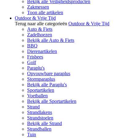
Bekijk alle Veiligheidsproducten
Zakmessen
Toon alle artikelen
Outdoor & Vrije Tijd
Terug naar alle categorieën
Outdoor & Vrije Tijd
Auto & Fiets
Zadelhoezen
Bekijk alle Auto & Fiets
BBQ
Dierenartikelen
Frisbees
Golf
Paraplu's
Opvouwbare paraplus
Stormparaplus
Bekijk alle Paraplu's
Sportartikelen
Voetballen
Bekijk alle Sportartikelen
Strand
Strandlakens
Strandstoelen
Bekijk alle Strand
Strandballen
Tuin