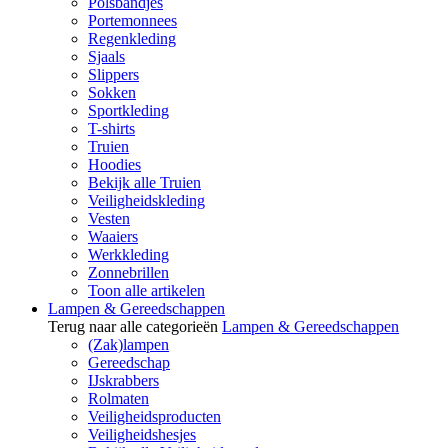
Polsbandjes
Portemonnees
Regenkleding
Sjaals
Slippers
Sokken
Sportkleding
T-shirts
Truien
Hoodies
Bekijk alle Truien
Veiligheidskleding
Vesten
Waaiers
Werkkleding
Zonnebrillen
Toon alle artikelen
Lampen & Gereedschappen
Terug naar alle categorieën
Lampen & Gereedschappen
(Zak)lampen
Gereedschap
IJskrabbers
Rolmaten
Veiligheidsproducten
Veiligheidshesjes