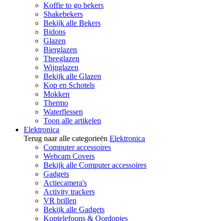
Koffie to go bekers
Shakebekers
Bekijk alle Bekers
Bidons
Glazen
Bierglazen
Theeglazen
Wijnglazen
Bekijk alle Glazen
Kop en Schotels
Mokken
Thermo
Waterflessen
Toon alle artikelen
Elektronica
Terug naar alle categorieën
Elektronica
Computer accessoires
Webcam Covers
Bekijk alle Computer accessoires
Gadgets
Actiecamera's
Activity trackers
VR brillen
Bekijk alle Gadgets
Koptelefoons & Oordopjes