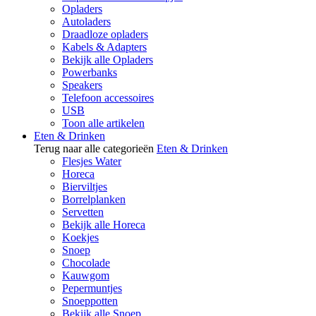
Opladers
Autoladers
Draadloze opladers
Kabels & Adapters
Bekijk alle Opladers
Powerbanks
Speakers
Telefoon accessoires
USB
Toon alle artikelen
Eten & Drinken
Terug naar alle categorieën
Eten & Drinken
Flesjes Water
Horeca
Bierviltjes
Borrelplanken
Servetten
Bekijk alle Horeca
Koekjes
Snoep
Chocolade
Kauwgom
Pepermuntjes
Snoeppotten
Bekijk alle Snoep