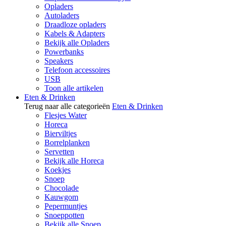
Opladers
Autoladers
Draadloze opladers
Kabels & Adapters
Bekijk alle Opladers
Powerbanks
Speakers
Telefoon accessoires
USB
Toon alle artikelen
Eten & Drinken
Terug naar alle categorieën
Eten & Drinken
Flesjes Water
Horeca
Bierviltjes
Borrelplanken
Servetten
Bekijk alle Horeca
Koekjes
Snoep
Chocolade
Kauwgom
Pepermuntjes
Snoeppotten
Bekijk alle Snoep