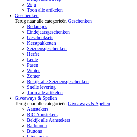
Wijn
Toon alle artikelen
Geschenken
Terug naar alle categorieën
Geschenken
Bedankjes
Eindejaarsgeschenken
Geschenksets
Kerstpakketten
Seizoensgeschenken
Herfst
Lente
Pasen
Winter
Zomer
Bekijk alle Seizoensgeschenken
Snelle levering
Toon alle artikelen
Giveaways & Spellen
Terug naar alle categorieën
Giveaways & Spellen
Aanstekers
BIC Aanstekers
Bekijk alle Aanstekers
Ballonnen
Buttons
Giveaways