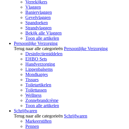
Verrekijkers
Vlaggen
Baniervlaggen
Gevelvlaggen
Spandoeken
Strandvlaggen
Bekijk alle Vlaggen
Toon alle artikelen
Persoonlijke Verzorging
Terug naar alle categorieën
Persoonlijke Verzorging
Desinfectiemiddelen
EHBO Sets
Handverzorging
Lippenbalsems
Mondkapjes
Tissues
Toiletartikelen
Toilettassen
Wellness
Zonnebrandcrème
Toon alle artikelen
Schrijfwaren
Terug naar alle categorieën
Schrijfwaren
Markeerstiften
Pennen