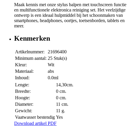
Maak kennis met onze stylus balpen met touchscreen functie
en multifunctionele elektronica reiniging set. Het veelzijdige
ontwerp is een ideaal hulpmiddel bij het schoonmaken van
smartphones, headphones, oortjes, toetsenborden, tablets en
meer.
Kenmerken
Artikelnummer:
21696400
Minimum aantal:
25 Stuk(s)
Kleur:
Wit
Materiaal:
abs
Inhoud:
0.0ml
Lengte:
14,30cm.
Breedte:
0 cm.
Hoogte:
0 cm.
Diameter:
11 cm.
Gewicht:
11 g.
Vaatwasser bestendig
Yes
Download artikel PDF