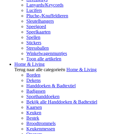
Lanyards/Keycords
Lucifers
Pluche-/Knuffeldieren
Sleutelhangers
Speelgoed
Speelkaarten
Spellen
Stickers
Stressballen
Winkelwagenmuntjes
Toon alle artikelen
Home & Living
Terug naar alle categorieën
Home & Living
Borden
Dekens
Handdoeken & Badtextiel
Badjassen
Sporthanddoeken
Bekijk alle Handdoeken & Badtextiel
Kaarsen
Keuken
Bestek
Broodtrommels
Keukenmessen