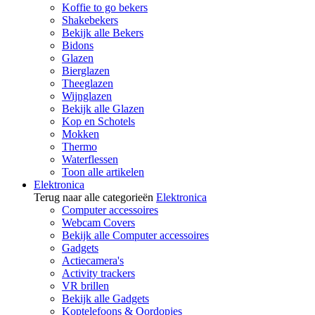
Koffie to go bekers
Shakebekers
Bekijk alle Bekers
Bidons
Glazen
Bierglazen
Theeglazen
Wijnglazen
Bekijk alle Glazen
Kop en Schotels
Mokken
Thermo
Waterflessen
Toon alle artikelen
Elektronica
Terug naar alle categorieën
Elektronica
Computer accessoires
Webcam Covers
Bekijk alle Computer accessoires
Gadgets
Actiecamera's
Activity trackers
VR brillen
Bekijk alle Gadgets
Koptelefoons & Oordopjes