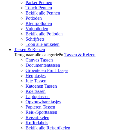
Parker Pennen
Touch Pennen
Bekijk alle Pennen
Potloden
Kleurpotloden
Vulpotloden
Bekijk alle Potloden
Schrijfsets
Toon alle artikelen
Tassen & Reizen
Terug naar alle categorieën
Tassen & Reizen
Canvas Tassen
Documententassen
Groente en Fruit Tasjes
Heuptasjes
Jute Tassen
Katoenen Tassen
Koeltassen
Laptoptassen
Opvouwbare tasjes
Papieren Tassen
Reis-/Sporttassen
Reisartikelen
Kofferlabels
Bekijk alle Reisartikelen