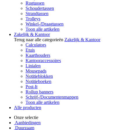
Rugtassen
Schoudertassen
Strandtassen
Trolleys
Winkel-/Draagtassen
Toon alle artikelen
Zakelijk & Kantoor
Terug naar alle categorieën
Zakelijk & Kantoor
Calculators
Etuis
Kaarthouders
Kantooraccessoires
Linialen
Mousepads
Notitieblokken
Notitieboeken
Post-It
Rollup banners
Schrijf-/Documentenmappen
Toon alle artikelen
Alle producten
Onze selectie
Aanbiedingen
Duurzaam