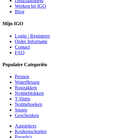
Duurzaamheid
Werken bij IGO
Blog
Mijn IGO
Login / Registreer
Order Informatie
Contact
FAQ
Populaire Categoriën
Pennen
Waterflessen
Rugzakken
Notitieblokken
T-Shirts
Notitieboeken
Snoep
Geschenken
Aanstekers
Keukenschorten
Paraplu's