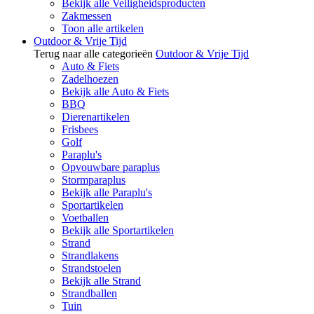
Bekijk alle Veiligheidsproducten
Zakmessen
Toon alle artikelen
Outdoor & Vrije Tijd
Terug naar alle categorieën
Outdoor & Vrije Tijd
Auto & Fiets
Zadelhoezen
Bekijk alle Auto & Fiets
BBQ
Dierenartikelen
Frisbees
Golf
Paraplu's
Opvouwbare paraplus
Stormparaplus
Bekijk alle Paraplu's
Sportartikelen
Voetballen
Bekijk alle Sportartikelen
Strand
Strandlakens
Strandstoelen
Bekijk alle Strand
Strandballen
Tuin