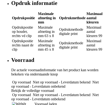
Opdruk informatie
Maximale
Maximaal
Opdrukpositie
afmeting in
Opdrukmethode
aantal
mm
kleuren
Opdrukpositie
Maximale
Maximaal
Opdrukmethode
op houder,
afmeting in
aantal
digitale print
rechts vd clip
mm
63 x 8
kleuren
99
Opdrukpositie
Maximale
Maximaal
Opdrukmethode
rechts naast de
afmeting in
aantal
digitale print
clip
mm
45 x 8
kleuren
99
Voorraad
De actuele voorraadinformatie van het product kan worden
bekeken via onderstaande knop
Op voorraad
Niet op voorraad - Leverdatum bekend
Niet
op voorraad - Leverdatum onbekend
Bekijk de volledige voorraad
Op voorraad
Niet op voorraad - Leverdatum bekend
Niet
op voorraad - Leverdatum onbekend
Wit
Voorraad laden