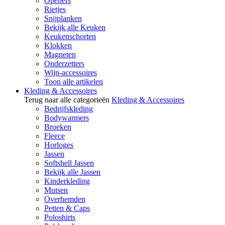
Openers
Rietjes
Snijplanken
Bekijk alle Keuken
Keukenschorten
Klokken
Magneten
Onderzetters
Wijn-accessoires
Toon alle artikelen
Kleding & Accessoires
Terug naar alle categorieën
Kleding & Accessoires
Bedrijfskleding
Bodywarmers
Broeken
Fleece
Horloges
Jassen
Softshell Jassen
Bekijk alle Jassen
Kinderkleding
Mutsen
Overhemden
Petten & Caps
Poloshirts