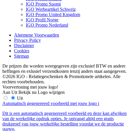
IGO Promo Suomi
IGO Werbeartikel Schweiz
IGO Promo United Kingdom
IGO Profil Norge
IGO Promo Nederland
Algemene Voorwaarden
Privacy Policy
Disclaimer
Cookies
Sitemap
De prijzen die worden weergegeven zijn exclusief BTW en andere
heffingen en exlusief verzendkosten tenzij anders staat aangegeven.
©2026 IGO - Relatiegeschenken & Promotionele artikelen. Alle
rechten voorbehouden.
Voorvertoning met jouw logo!
Aan
Uit
Bekijk nu
Logo wijzigen
Uit
Automatisch gegenereerd voorbeeld met jouw logo
i
Dit is een automatisch gegenereerd voorbeeld en deze kan afwijken
van de werkelijke opdruk opties. Je ontvangt altijd een gratis
drukproef van jouw werkelijke bestelling voordat we de productie
starten.