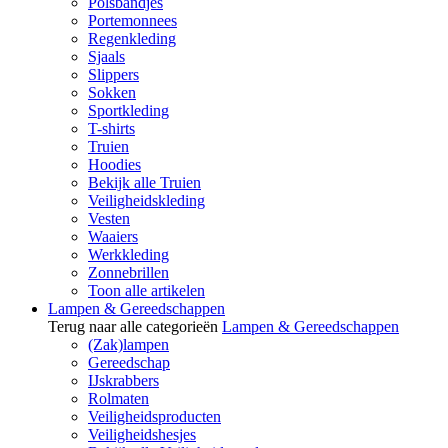
Polsbandjes
Portemonnees
Regenkleding
Sjaals
Slippers
Sokken
Sportkleding
T-shirts
Truien
Hoodies
Bekijk alle Truien
Veiligheidskleding
Vesten
Waaiers
Werkkleding
Zonnebrillen
Toon alle artikelen
Lampen & Gereedschappen
Terug naar alle categorieën
Lampen & Gereedschappen
(Zak)lampen
Gereedschap
IJskrabbers
Rolmaten
Veiligheidsproducten
Veiligheidshesjes