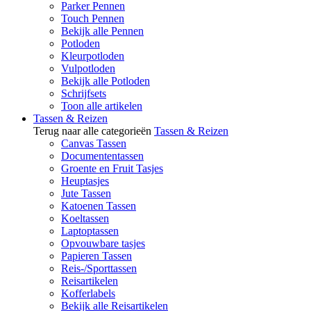
Parker Pennen
Touch Pennen
Bekijk alle Pennen
Potloden
Kleurpotloden
Vulpotloden
Bekijk alle Potloden
Schrijfsets
Toon alle artikelen
Tassen & Reizen
Terug naar alle categorieën
Tassen & Reizen
Canvas Tassen
Documententassen
Groente en Fruit Tasjes
Heuptasjes
Jute Tassen
Katoenen Tassen
Koeltassen
Laptoptassen
Opvouwbare tasjes
Papieren Tassen
Reis-/Sporttassen
Reisartikelen
Kofferlabels
Bekijk alle Reisartikelen