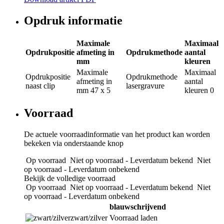
Opdruk informatie
Maximale
Maximaal
Opdrukpositie
afmeting in
Opdrukmethode
aantal
mm
kleuren
Maximale
Maximaal
Opdrukpositie
Opdrukmethode
afmeting in
aantal
naast clip
lasergravure
mm
47 x 5
kleuren
0
Voorraad
De actuele voorraadinformatie van het product kan worden
bekeken via onderstaande knop
Op voorraad
Niet op voorraad - Leverdatum bekend
Niet
op voorraad - Leverdatum onbekend
Bekijk de volledige voorraad
Op voorraad
Niet op voorraad - Leverdatum bekend
Niet
op voorraad - Leverdatum onbekend
blauwschrijvend
zwart/zilver
Voorraad laden