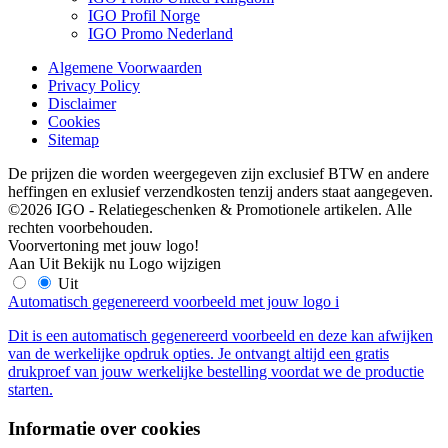
IGO Profil Norge
IGO Promo Nederland
Algemene Voorwaarden
Privacy Policy
Disclaimer
Cookies
Sitemap
De prijzen die worden weergegeven zijn exclusief BTW en andere
heffingen en exlusief verzendkosten tenzij anders staat aangegeven.
©2026 IGO - Relatiegeschenken & Promotionele artikelen. Alle
rechten voorbehouden.
Voorvertoning met jouw logo!
Aan
Uit
Bekijk nu
Logo wijzigen
Uit
Automatisch gegenereerd voorbeeld met jouw logo
i
Dit is een automatisch gegenereerd voorbeeld en deze kan afwijken
van de werkelijke opdruk opties. Je ontvangt altijd een gratis
drukproef van jouw werkelijke bestelling voordat we de productie
starten.
Informatie over cookies