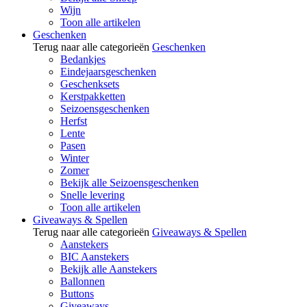
Wijn
Toon alle artikelen
Geschenken
Terug naar alle categorieën
Geschenken
Bedankjes
Eindejaarsgeschenken
Geschenksets
Kerstpakketten
Seizoensgeschenken
Herfst
Lente
Pasen
Winter
Zomer
Bekijk alle Seizoensgeschenken
Snelle levering
Toon alle artikelen
Giveaways & Spellen
Terug naar alle categorieën
Giveaways & Spellen
Aanstekers
BIC Aanstekers
Bekijk alle Aanstekers
Ballonnen
Buttons
Giveaways