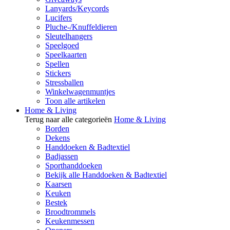
Lanyards/Keycords
Lucifers
Pluche-/Knuffeldieren
Sleutelhangers
Speelgoed
Speelkaarten
Spellen
Stickers
Stressballen
Winkelwagenmuntjes
Toon alle artikelen
Home & Living
Terug naar alle categorieën
Home & Living
Borden
Dekens
Handdoeken & Badtextiel
Badjassen
Sporthanddoeken
Bekijk alle Handdoeken & Badtextiel
Kaarsen
Keuken
Bestek
Broodtrommels
Keukenmessen