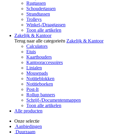
Rugtassen
Schoudertassen
Strandtassen
Trolleys
Winkel-/Draagtassen
Toon alle artikelen
Zakelijk & Kantoor
Terug naar alle categorieën
Zakelijk & Kantoor
Calculators
Etuis
Kaarthouders
Kantooraccessoires
Linialen
Mousepads
Notitieblokken
Notitieboeken
Post-It
Rollup banners
Schrijf-/Documentenmappen
Toon alle artikelen
Alle producten
Onze selectie
Aanbiedingen
Duurzaam