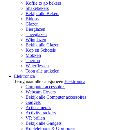
Koffie to go bekers
Shakebekers
Bekijk alle Bekers
Bidons
Glazen
Bierglazen
Theeglazen
Wijnglazen
Bekijk alle Glazen
Kop en Schotels
Mokken
Thermo
Waterflessen
Toon alle artikelen
Elektronica
Terug naar alle categorieën
Elektronica
Computer accessoires
Webcam Covers
Bekijk alle Computer accessoires
Gadgets
Actiecamera's
Activity trackers
VR brillen
Bekijk alle Gadgets
Koptelefoons & Oordopjes