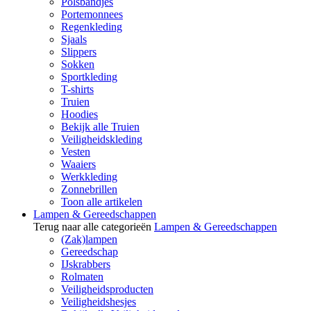
Polsbandjes
Portemonnees
Regenkleding
Sjaals
Slippers
Sokken
Sportkleding
T-shirts
Truien
Hoodies
Bekijk alle Truien
Veiligheidskleding
Vesten
Waaiers
Werkkleding
Zonnebrillen
Toon alle artikelen
Lampen & Gereedschappen
Terug naar alle categorieën
Lampen & Gereedschappen
(Zak)lampen
Gereedschap
IJskrabbers
Rolmaten
Veiligheidsproducten
Veiligheidshesjes