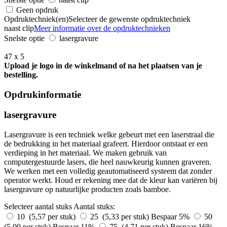
Geen opdruk
Opdruktechniek(en)
Selecteer de gewenste opdruktechniek
naast clip
Meer informatie over de opdruktechnieken
Snelste optie
lasergravure
47 x 5
Upload je logo in de winkelmand of na het plaatsen van je
bestelling.
Opdrukinformatie
lasergravure
Lasergravure is een techniek welke gebeurt met een laserstraal die
de bedrukking in het materiaal grafeert. Hierdoor ontstaat er een
verdieping in het materiaal. We maken gebruik van
computergestuurde lasers, die heel nauwkeurig kunnen graveren.
We werken met een volledig geautomatiseerd systeem dat zonder
operator werkt. Houd er rekening mee dat de kleur kan variëren bij
lasergravure op natuurlijke producten zoals bamboe.
Selecteer aantal stuks
Aantal stuks:
10 (5,57 per stuk)
25 (5,33 per stuk)
Bespaar 5%
50
(5,00 per stuk)
Bespaar 11%
75 (4,71 per stuk)
Bespaar 16%