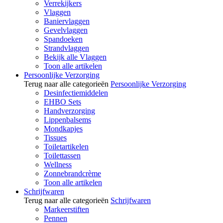
Verrekijkers
Vlaggen
Baniervlaggen
Gevelvlaggen
Spandoeken
Strandvlaggen
Bekijk alle Vlaggen
Toon alle artikelen
Persoonlijke Verzorging
Terug naar alle categorieën
Persoonlijke Verzorging
Desinfectiemiddelen
EHBO Sets
Handverzorging
Lippenbalsems
Mondkapjes
Tissues
Toiletartikelen
Toilettassen
Wellness
Zonnebrandcrème
Toon alle artikelen
Schrijfwaren
Terug naar alle categorieën
Schrijfwaren
Markeerstiften
Pennen