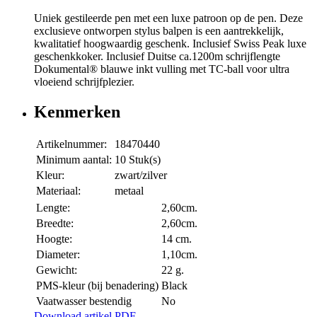
Uniek gestileerde pen met een luxe patroon op de pen. Deze
exclusieve ontworpen stylus balpen is een aantrekkelijk,
kwalitatief hoogwaardig geschenk. Inclusief Swiss Peak luxe
geschenkkoker. Inclusief Duitse ca.1200m schrijflengte
Dokumental® blauwe inkt vulling met TC-ball voor ultra
vloeiend schrijfplezier.
Kenmerken
Artikelnummer:
18470440
Minimum aantal:
10 Stuk(s)
Kleur:
zwart/zilver
Materiaal:
metaal
Lengte:
2,60cm.
Breedte:
2,60cm.
Hoogte:
14 cm.
Diameter:
1,10cm.
Gewicht:
22 g.
PMS-kleur (bij benadering)
Black
Vaatwasser bestendig
No
Download artikel PDF