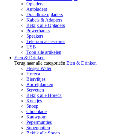
Opladers
Autoladers
Draadloze opladers
Kabels & Adapters
Bekijk alle Opladers
Powerbanks
Speakers
Telefoon accessoires
USB
Toon alle artikelen
Eten & Drinken
Terug naar alle categorieën
Eten & Drinken
Flesjes Water
Horeca
Bierviltjes
Borrelplanken
Servetten
Bekijk alle Horeca
Koekjes
Snoep
Chocolade
Kauwgom
Pepermuntjes
Snoeppotten
Bekijk alle Snoep