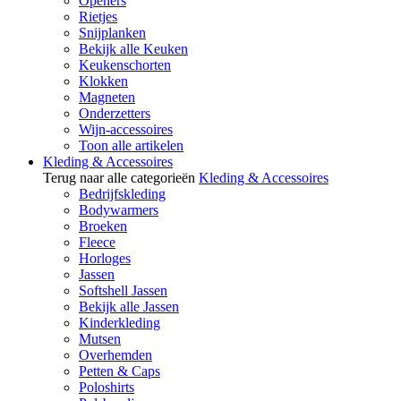
Openers
Rietjes
Snijplanken
Bekijk alle Keuken
Keukenschorten
Klokken
Magneten
Onderzetters
Wijn-accessoires
Toon alle artikelen
Kleding & Accessoires
Terug naar alle categorieën
Kleding & Accessoires
Bedrijfskleding
Bodywarmers
Broeken
Fleece
Horloges
Jassen
Softshell Jassen
Bekijk alle Jassen
Kinderkleding
Mutsen
Overhemden
Petten & Caps
Poloshirts