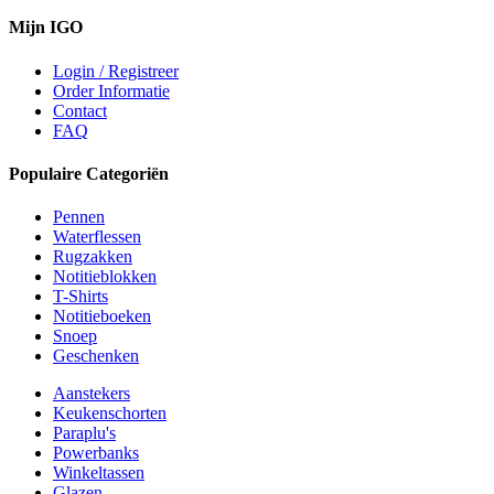
Mijn IGO
Login / Registreer
Order Informatie
Contact
FAQ
Populaire Categoriën
Pennen
Waterflessen
Rugzakken
Notitieblokken
T-Shirts
Notitieboeken
Snoep
Geschenken
Aanstekers
Keukenschorten
Paraplu's
Powerbanks
Winkeltassen
Glazen