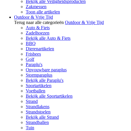
Bekijk alle Veiligheidsproducten
Zakmessen
Toon alle artikelen
Outdoor & Vrije Tijd
Terug naar alle categorieën
Outdoor & Vrije Tijd
Auto & Fiets
Zadelhoezen
Bekijk alle Auto & Fiets
BBQ
Dierenartikelen
Frisbees
Golf
Paraplu's
Opvouwbare paraplus
Stormparaplus
Bekijk alle Paraplu's
Sportartikelen
Voetballen
Bekijk alle Sportartikelen
Strand
Strandlakens
Strandstoelen
Bekijk alle Strand
Strandballen
Tuin