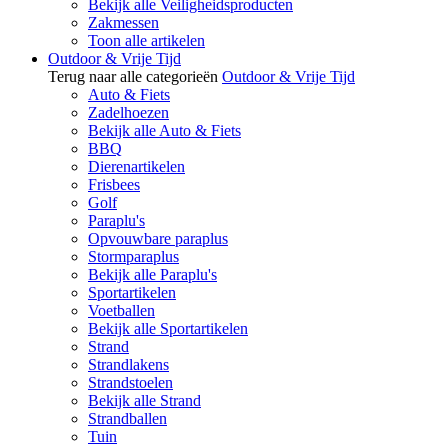
Bekijk alle Veiligheidsproducten
Zakmessen
Toon alle artikelen
Outdoor & Vrije Tijd
Terug naar alle categorieën
Outdoor & Vrije Tijd
Auto & Fiets
Zadelhoezen
Bekijk alle Auto & Fiets
BBQ
Dierenartikelen
Frisbees
Golf
Paraplu's
Opvouwbare paraplus
Stormparaplus
Bekijk alle Paraplu's
Sportartikelen
Voetballen
Bekijk alle Sportartikelen
Strand
Strandlakens
Strandstoelen
Bekijk alle Strand
Strandballen
Tuin