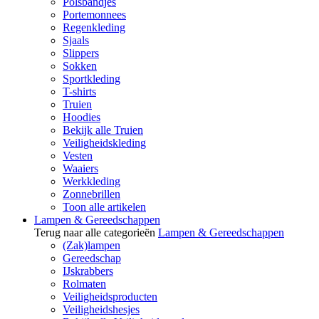
Polsbandjes
Portemonnees
Regenkleding
Sjaals
Slippers
Sokken
Sportkleding
T-shirts
Truien
Hoodies
Bekijk alle Truien
Veiligheidskleding
Vesten
Waaiers
Werkkleding
Zonnebrillen
Toon alle artikelen
Lampen & Gereedschappen
Terug naar alle categorieën
Lampen & Gereedschappen
(Zak)lampen
Gereedschap
IJskrabbers
Rolmaten
Veiligheidsproducten
Veiligheidshesjes