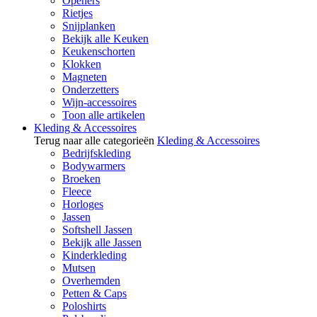
Openers
Rietjes
Snijplanken
Bekijk alle Keuken
Keukenschorten
Klokken
Magneten
Onderzetters
Wijn-accessoires
Toon alle artikelen
Kleding & Accessoires
Terug naar alle categorieën
Kleding & Accessoires
Bedrijfskleding
Bodywarmers
Broeken
Fleece
Horloges
Jassen
Softshell Jassen
Bekijk alle Jassen
Kinderkleding
Mutsen
Overhemden
Petten & Caps
Poloshirts