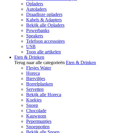
Opladers
Autoladers
Draadloze opladers
Kabels & Adapters
Bekijk alle Opladers
Powerbanks
Speakers
Telefoon accessoires
USB
Toon alle artikelen
Eten & Drinken
Terug naar alle categorieën
Eten & Drinken
Flesjes Water
Horeca
Bierviltjes
Borrelplanken
Servetten
Bekijk alle Horeca
Koekjes
Snoep
Chocolade
Kauwgom
Pepermuntjes
Snoeppotten
Bekijk alle Snoep