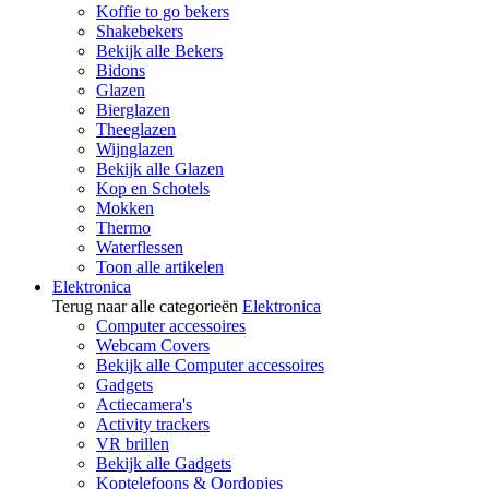
Koffie to go bekers
Shakebekers
Bekijk alle Bekers
Bidons
Glazen
Bierglazen
Theeglazen
Wijnglazen
Bekijk alle Glazen
Kop en Schotels
Mokken
Thermo
Waterflessen
Toon alle artikelen
Elektronica
Terug naar alle categorieën
Elektronica
Computer accessoires
Webcam Covers
Bekijk alle Computer accessoires
Gadgets
Actiecamera's
Activity trackers
VR brillen
Bekijk alle Gadgets
Koptelefoons & Oordopjes