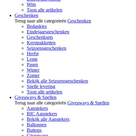
Wijn
Toon alle artikelen
Geschenken
Terug naar alle categorieën
Geschenken
Bedankjes
Eindejaarsgeschenken
Geschenksets
Kerstpakketten
Seizoensgeschenken
Herfst
Lente
Pasen
Winter
Zomer
Bekijk alle Seizoensgeschenken
Snelle levering
Toon alle artikelen
Giveaways & Spellen
Terug naar alle categorieën
Giveaways & Spellen
Aanstekers
BIC Aanstekers
Bekijk alle Aanstekers
Ballonnen
Buttons
Giveaways