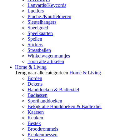
Lanyards/Keycords
Lucifers
Pluche-/Knuffeldieren
Sleutelhangers
Speelgoed
Speelkaarten
Spellen
Stickers
Stressballen
Winkelwagenmuntjes
Toon alle artikelen
Home & Living
Terug naar alle categorieën
Home & Living
Borden
Dekens
Handdoeken & Badtextiel
Badjassen
Sporthanddoeken
Bekijk alle Handdoeken & Badtextiel
Kaarsen
Keuken
Bestek
Broodtrommels
Keukenmessen