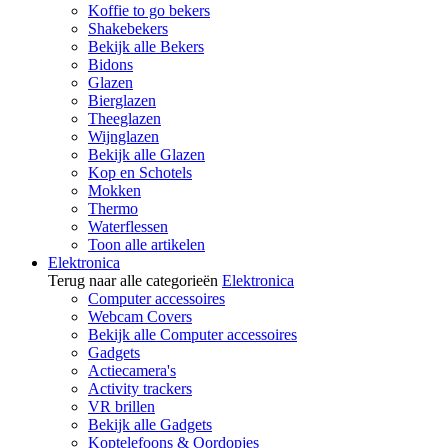
Koffie to go bekers
Shakebekers
Bekijk alle Bekers
Bidons
Glazen
Bierglazen
Theeglazen
Wijnglazen
Bekijk alle Glazen
Kop en Schotels
Mokken
Thermo
Waterflessen
Toon alle artikelen
Elektronica
Terug naar alle categorieën
Elektronica
Computer accessoires
Webcam Covers
Bekijk alle Computer accessoires
Gadgets
Actiecamera's
Activity trackers
VR brillen
Bekijk alle Gadgets
Koptelefoons & Oordopjes