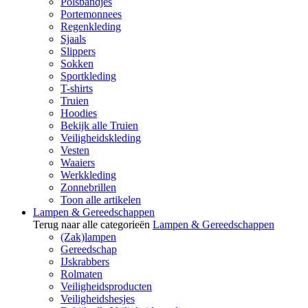
Polsbandjes
Portemonnees
Regenkleding
Sjaals
Slippers
Sokken
Sportkleding
T-shirts
Truien
Hoodies
Bekijk alle Truien
Veiligheidskleding
Vesten
Waaiers
Werkkleding
Zonnebrillen
Toon alle artikelen
Lampen & Gereedschappen
Terug naar alle categorieën
Lampen & Gereedschappen
(Zak)lampen
Gereedschap
IJskrabbers
Rolmaten
Veiligheidsproducten
Veiligheidshesjes