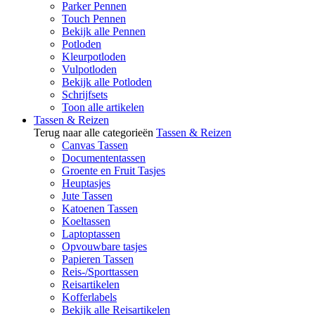
Parker Pennen
Touch Pennen
Bekijk alle Pennen
Potloden
Kleurpotloden
Vulpotloden
Bekijk alle Potloden
Schrijfsets
Toon alle artikelen
Tassen & Reizen
Terug naar alle categorieën
Tassen & Reizen
Canvas Tassen
Documententassen
Groente en Fruit Tasjes
Heuptasjes
Jute Tassen
Katoenen Tassen
Koeltassen
Laptoptassen
Opvouwbare tasjes
Papieren Tassen
Reis-/Sporttassen
Reisartikelen
Kofferlabels
Bekijk alle Reisartikelen