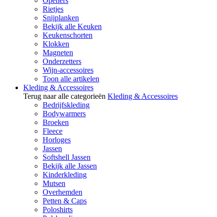
Openers
Rietjes
Snijplanken
Bekijk alle Keuken
Keukenschorten
Klokken
Magneten
Onderzetters
Wijn-accessoires
Toon alle artikelen
Kleding & Accessoires
Terug naar alle categorieën
Kleding & Accessoires
Bedrijfskleding
Bodywarmers
Broeken
Fleece
Horloges
Jassen
Softshell Jassen
Bekijk alle Jassen
Kinderkleding
Mutsen
Overhemden
Petten & Caps
Poloshirts