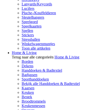
Lanyards/Keycords
Lucifers
Pluche-/Knuffeldieren
Sleutelhangers
Speelgoed
Speelkaarten
Spellen
Stickers
Stressballen
Winkelwagenmuntjes
Toon alle artikelen
Home & Living
Terug naar alle categorieën
Home & Living
Borden
Dekens
Handdoeken & Badtextiel
Badjassen
Sporthanddoeken
Bekijk alle Handdoeken & Badtextiel
Kaarsen
Keuken
Bestek
Broodtrommels
Keukenmessen