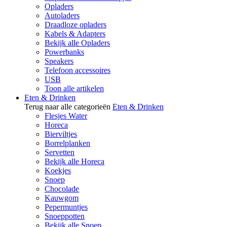
Opladers
Autoladers
Draadloze opladers
Kabels & Adapters
Bekijk alle Opladers
Powerbanks
Speakers
Telefoon accessoires
USB
Toon alle artikelen
Eten & Drinken
Terug naar alle categorieën
Eten & Drinken
Flesjes Water
Horeca
Bierviltjes
Borrelplanken
Servetten
Bekijk alle Horeca
Koekjes
Snoep
Chocolade
Kauwgom
Pepermuntjes
Snoeppotten
Bekijk alle Snoep