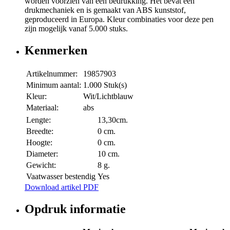
worden voorzien van een bedrukking. Het bevat een
drukmechaniek en is gemaakt van ABS kunststof,
geproduceerd in Europa. Kleur combinaties voor deze pen
zijn mogelijk vanaf 5.000 stuks.
Kenmerken
Artikelnummer:
19857903
Minimum aantal:
1.000 Stuk(s)
Kleur:
Wit/Lichtblauw
Materiaal:
abs
Lengte:
13,30cm.
Breedte:
0 cm.
Hoogte:
0 cm.
Diameter:
10 cm.
Gewicht:
8 g.
Vaatwasser bestendig
Yes
Download artikel PDF
Opdruk informatie