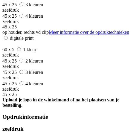
45 x 25
3 kleuren
zeefdruk
45 x 25
4 kleuren
zeefdruk
45 x 25
op houder, rechts vd clip
Meer informatie over de opdruktechnieken
digitale print
60 x 5
1 kleur
zeefdruk
45 x 25
2 kleuren
zeefdruk
45 x 25
3 kleuren
zeefdruk
45 x 25
4 kleuren
zeefdruk
45 x 25
Upload je logo in de winkelmand of na het plaatsen van je
bestelling.
Opdrukinformatie
zeefdruk