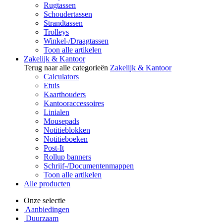
Rugtassen
Schoudertassen
Strandtassen
Trolleys
Winkel-/Draagtassen
Toon alle artikelen
Zakelijk & Kantoor
Terug naar alle categorieën
Zakelijk & Kantoor
Calculators
Etuis
Kaarthouders
Kantooraccessoires
Linialen
Mousepads
Notitieblokken
Notitieboeken
Post-It
Rollup banners
Schrijf-/Documentenmappen
Toon alle artikelen
Alle producten
Onze selectie
Aanbiedingen
Duurzaam