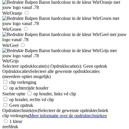
Wit/Oranje
Wit/Groen
Wit/Geel
Wit/Grijs
Selecteer opdruklocatie(s)
Opdruklocatie(s):
Geen opdruk
Opdruklocaties
Selecteer alle gewenste opdruklocaties
(meerdere opties mogelijk)
clip verlenging
op achterzijde houder
Snelste optie
op houder, links vd clip
op houder, rechts vd clip
Geen opdruk
Opdruktechniek(en)
Selecteer de gewenste opdruktechniek
clip verlenging
Meer informatie over de opdruktechnieken
1 kleur
zeefdruk