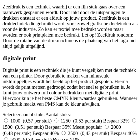
Zeefdruk is een techniek waarbij er een fijn stuk gaas over een
raamwerk gespannen wordt. Door inkt door de uitsparingen te
drukken ontstaat er een afdruk op jouw product. Zeefdruk is een
druktechniek die gebruikt wordt voor zowel grafische doeleinden als
voor de industrie. Zo kan er textiel mee bedrukt worden maar
worden er ook printplaten mee bedrukt. Let op! Zeefdruk rondom:
Door de rotatie van de drukmachine is de plaatsing van het logo niet
altijd gelijk uitgelijnd.
digitale print
Digitale print is een techniek die je kunt vergelijken met de techniek
van een printer. Door gebruik te maken van minuscule
inktdruppeltjes wordt het beeld op het product gespoten. Hierna
wordt de print meteen gedroogd zodat het snel te gebruiken is. Je
kunt jouw ontwerp full colour bedrukken met digitale print.
Hiervoor kun je het beste CMYK kleurwaardes gebruiken. Wanneer
je gebruik maakt van PMS kan de kleur afwijken.
Selecteer aantal stuks
Aantal stuks:
1000 (0,57 per stuk)
1250 (0,53 per stuk)
Bespaar 32%
1500 (0,51 per stuk)
Bespaar 35%
Meest populair
2000
(0,48 per stuk)
Bespaar 40%
2500 (0,43 per stuk)
Bespaar 46%
5000 (0,39 per stuk)
Bespaar 51%