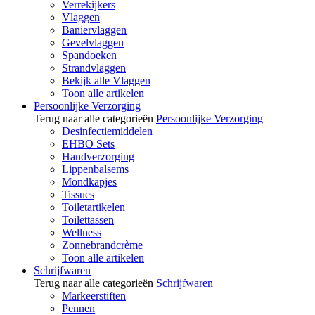
Verrekijkers
Vlaggen
Baniervlaggen
Gevelvlaggen
Spandoeken
Strandvlaggen
Bekijk alle Vlaggen
Toon alle artikelen
Persoonlijke Verzorging
Terug naar alle categorieën
Persoonlijke Verzorging
Desinfectiemiddelen
EHBO Sets
Handverzorging
Lippenbalsems
Mondkapjes
Tissues
Toiletartikelen
Toilettassen
Wellness
Zonnebrandcrème
Toon alle artikelen
Schrijfwaren
Terug naar alle categorieën
Schrijfwaren
Markeerstiften
Pennen