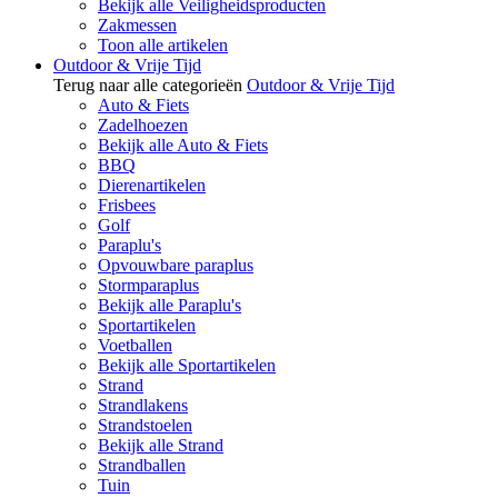
Bekijk alle Veiligheidsproducten
Zakmessen
Toon alle artikelen
Outdoor & Vrije Tijd
Terug naar alle categorieën
Outdoor & Vrije Tijd
Auto & Fiets
Zadelhoezen
Bekijk alle Auto & Fiets
BBQ
Dierenartikelen
Frisbees
Golf
Paraplu's
Opvouwbare paraplus
Stormparaplus
Bekijk alle Paraplu's
Sportartikelen
Voetballen
Bekijk alle Sportartikelen
Strand
Strandlakens
Strandstoelen
Bekijk alle Strand
Strandballen
Tuin