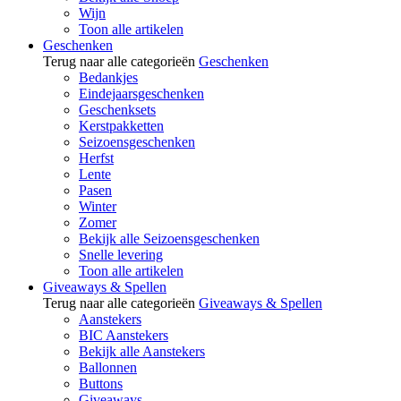
Wijn
Toon alle artikelen
Geschenken
Terug naar alle categorieën
Geschenken
Bedankjes
Eindejaarsgeschenken
Geschenksets
Kerstpakketten
Seizoensgeschenken
Herfst
Lente
Pasen
Winter
Zomer
Bekijk alle Seizoensgeschenken
Snelle levering
Toon alle artikelen
Giveaways & Spellen
Terug naar alle categorieën
Giveaways & Spellen
Aanstekers
BIC Aanstekers
Bekijk alle Aanstekers
Ballonnen
Buttons
Giveaways