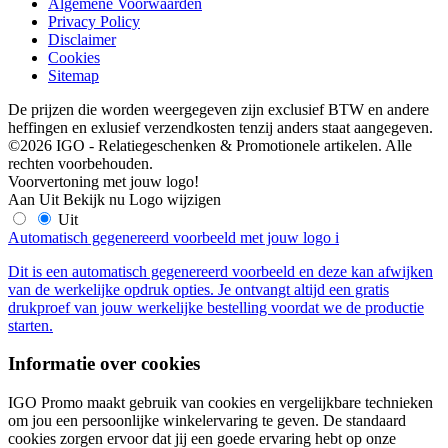
Algemene Voorwaarden
Privacy Policy
Disclaimer
Cookies
Sitemap
De prijzen die worden weergegeven zijn exclusief BTW en andere
heffingen en exlusief verzendkosten tenzij anders staat aangegeven.
©2026 IGO - Relatiegeschenken & Promotionele artikelen. Alle
rechten voorbehouden.
Voorvertoning met jouw logo!
Aan
Uit
Bekijk nu
Logo wijzigen
Uit
Automatisch gegenereerd voorbeeld met jouw logo
i
Dit is een automatisch gegenereerd voorbeeld en deze kan afwijken
van de werkelijke opdruk opties. Je ontvangt altijd een gratis
drukproef van jouw werkelijke bestelling voordat we de productie
starten.
Informatie over cookies
IGO Promo maakt gebruik van cookies en vergelijkbare technieken
om jou een persoonlijke winkelervaring te geven. De standaard
cookies zorgen ervoor dat jij een goede ervaring hebt op onze