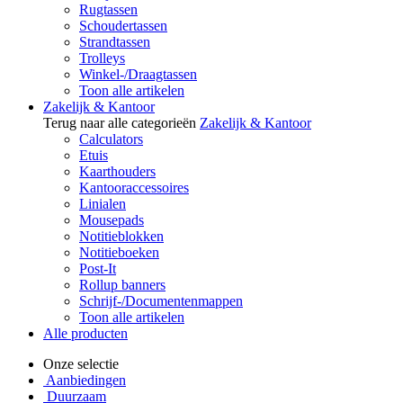
Rugtassen
Schoudertassen
Strandtassen
Trolleys
Winkel-/Draagtassen
Toon alle artikelen
Zakelijk & Kantoor
Terug naar alle categorieën
Zakelijk & Kantoor
Calculators
Etuis
Kaarthouders
Kantooraccessoires
Linialen
Mousepads
Notitieblokken
Notitieboeken
Post-It
Rollup banners
Schrijf-/Documentenmappen
Toon alle artikelen
Alle producten
Onze selectie
Aanbiedingen
Duurzaam