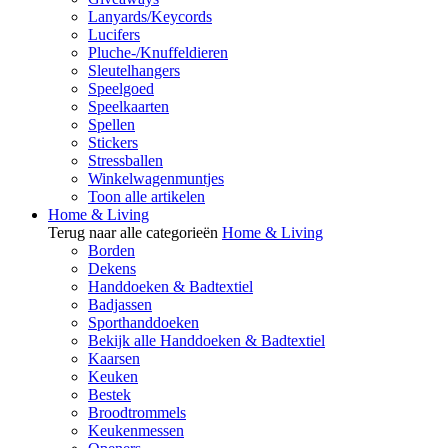
Lanyards/Keycords
Lucifers
Pluche-/Knuffeldieren
Sleutelhangers
Speelgoed
Speelkaarten
Spellen
Stickers
Stressballen
Winkelwagenmuntjes
Toon alle artikelen
Home & Living
Terug naar alle categorieën
Home & Living
Borden
Dekens
Handdoeken & Badtextiel
Badjassen
Sporthanddoeken
Bekijk alle Handdoeken & Badtextiel
Kaarsen
Keuken
Bestek
Broodtrommels
Keukenmessen