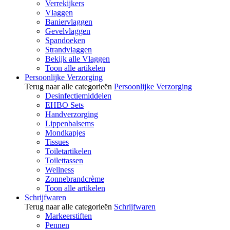
Verrekijkers
Vlaggen
Baniervlaggen
Gevelvlaggen
Spandoeken
Strandvlaggen
Bekijk alle Vlaggen
Toon alle artikelen
Persoonlijke Verzorging
Terug naar alle categorieën
Persoonlijke Verzorging
Desinfectiemiddelen
EHBO Sets
Handverzorging
Lippenbalsems
Mondkapjes
Tissues
Toiletartikelen
Toilettassen
Wellness
Zonnebrandcrème
Toon alle artikelen
Schrijfwaren
Terug naar alle categorieën
Schrijfwaren
Markeerstiften
Pennen