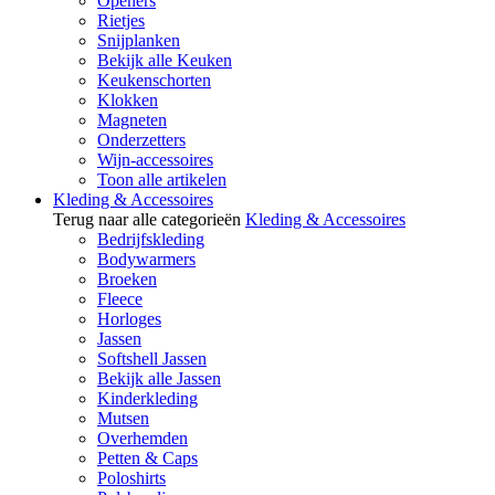
Openers
Rietjes
Snijplanken
Bekijk alle Keuken
Keukenschorten
Klokken
Magneten
Onderzetters
Wijn-accessoires
Toon alle artikelen
Kleding & Accessoires
Terug naar alle categorieën
Kleding & Accessoires
Bedrijfskleding
Bodywarmers
Broeken
Fleece
Horloges
Jassen
Softshell Jassen
Bekijk alle Jassen
Kinderkleding
Mutsen
Overhemden
Petten & Caps
Poloshirts