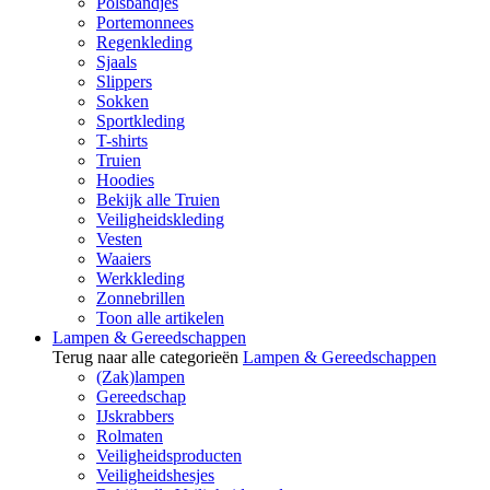
Polsbandjes
Portemonnees
Regenkleding
Sjaals
Slippers
Sokken
Sportkleding
T-shirts
Truien
Hoodies
Bekijk alle Truien
Veiligheidskleding
Vesten
Waaiers
Werkkleding
Zonnebrillen
Toon alle artikelen
Lampen & Gereedschappen
Terug naar alle categorieën
Lampen & Gereedschappen
(Zak)lampen
Gereedschap
IJskrabbers
Rolmaten
Veiligheidsproducten
Veiligheidshesjes