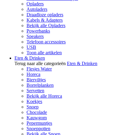
Opladers
Autoladers
Draadloze opladers
Kabels & Adapters
Bekijk alle Opladers
Powerbanks
Speakers
Telefoon accessoires
USB
Toon alle artikelen
Eten & Drinken
Terug naar alle categorieën
Eten & Drinken
Flesjes Water
Horeca
Bierviltjes
Borrelplanken
Servetten
Bekijk alle Horeca
Koekjes
Snoep
Chocolade
Kauwgom
Pepermuntjes
Snoeppotten
Bekijk alle Snoep