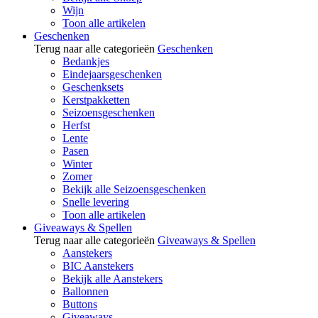
Wijn
Toon alle artikelen
Geschenken
Terug naar alle categorieën
Geschenken
Bedankjes
Eindejaarsgeschenken
Geschenksets
Kerstpakketten
Seizoensgeschenken
Herfst
Lente
Pasen
Winter
Zomer
Bekijk alle Seizoensgeschenken
Snelle levering
Toon alle artikelen
Giveaways & Spellen
Terug naar alle categorieën
Giveaways & Spellen
Aanstekers
BIC Aanstekers
Bekijk alle Aanstekers
Ballonnen
Buttons
Giveaways