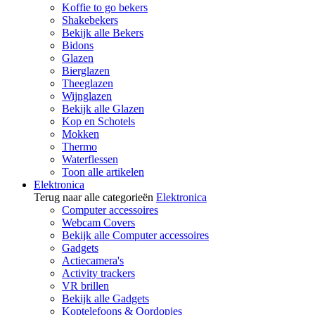
Koffie to go bekers
Shakebekers
Bekijk alle Bekers
Bidons
Glazen
Bierglazen
Theeglazen
Wijnglazen
Bekijk alle Glazen
Kop en Schotels
Mokken
Thermo
Waterflessen
Toon alle artikelen
Elektronica
Terug naar alle categorieën
Elektronica
Computer accessoires
Webcam Covers
Bekijk alle Computer accessoires
Gadgets
Actiecamera's
Activity trackers
VR brillen
Bekijk alle Gadgets
Koptelefoons & Oordopjes