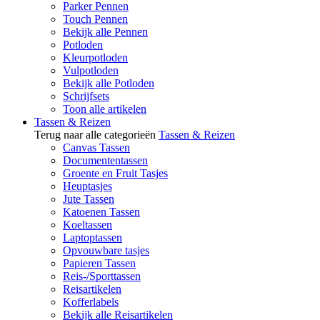
Parker Pennen
Touch Pennen
Bekijk alle Pennen
Potloden
Kleurpotloden
Vulpotloden
Bekijk alle Potloden
Schrijfsets
Toon alle artikelen
Tassen & Reizen
Terug naar alle categorieën
Tassen & Reizen
Canvas Tassen
Documententassen
Groente en Fruit Tasjes
Heuptasjes
Jute Tassen
Katoenen Tassen
Koeltassen
Laptoptassen
Opvouwbare tasjes
Papieren Tassen
Reis-/Sporttassen
Reisartikelen
Kofferlabels
Bekijk alle Reisartikelen