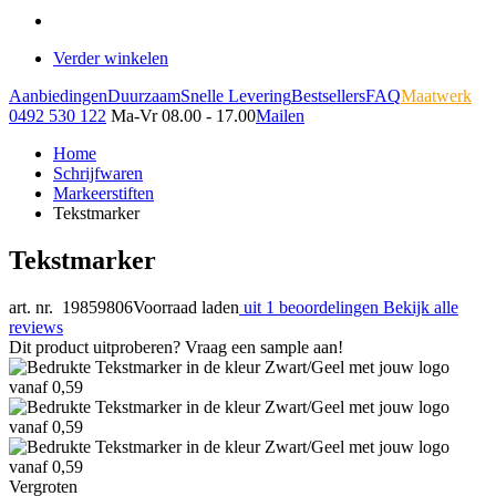
Verder winkelen
Aanbiedingen
Duurzaam
Snelle Levering
Bestsellers
FAQ
Maatwerk
0492 530 122
Ma-Vr 08.00 - 17.00
Mailen
Home
Schrijfwaren
Markeerstiften
Tekstmarker
Tekstmarker
art. nr. 19859806
Voorraad laden
uit 1 beoordelingen
Bekijk alle
reviews
Dit product uitproberen? Vraag een sample aan!
Vergroten