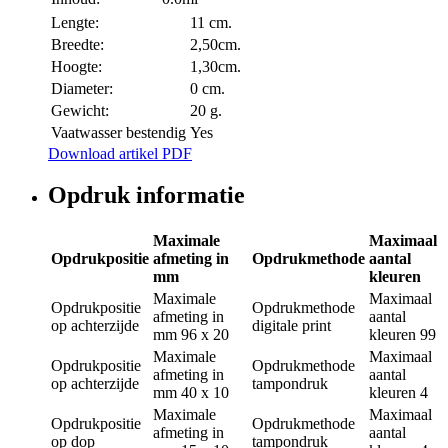
Lengte:
11 cm.
Breedte:
2,50cm.
Hoogte:
1,30cm.
Diameter:
0 cm.
Gewicht:
20 g.
Vaatwasser bestendig
Yes
Download artikel PDF
Opdruk informatie
Maximale
Maximaal
Opdrukpositie
afmeting in
Opdrukmethode
aantal
mm
kleuren
Maximale
Maximaal
Opdrukpositie
Opdrukmethode
afmeting in
aantal
op achterzijde
digitale print
mm
96 x 20
kleuren
99
Maximale
Maximaal
Opdrukpositie
Opdrukmethode
afmeting in
aantal
op achterzijde
tampondruk
mm
40 x 10
kleuren
4
Maximale
Maximaal
Opdrukpositie
Opdrukmethode
afmeting in
aantal
op dop
tampondruk