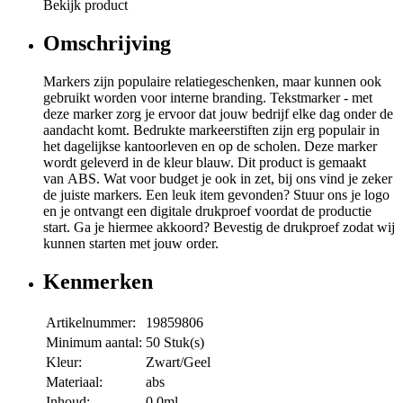
Bekijk product
Omschrijving
Markers zijn populaire relatiegeschenken, maar kunnen ook
gebruikt worden voor interne branding. Tekstmarker - met
deze marker zorg je ervoor dat jouw bedrijf elke dag onder de
aandacht komt. Bedrukte markeerstiften zijn erg populair in
het dagelijkse kantoorleven en op de scholen. Deze marker
wordt geleverd in de kleur blauw. Dit product is gemaakt
van ABS. Wat voor budget je ook in zet, bij ons vind je zeker
de juiste markers. Een leuk item gevonden? Stuur ons je logo
en je ontvangt een digitale drukproef voordat de productie
start. Ga je hiermee akkoord? Bevestig de drukproef zodat wij
kunnen starten met jouw order.
Kenmerken
Artikelnummer:
19859806
Minimum aantal:
50 Stuk(s)
Kleur:
Zwart/Geel
Materiaal:
abs
Inhoud:
0.0ml