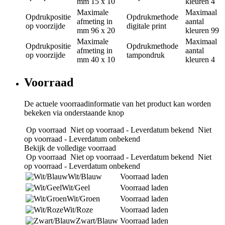
mm
15 x 10
kleuren
4
Maximale
Maximaal
Opdrukpositie
Opdrukmethode
afmeting in
aantal
op voorzijde
digitale print
mm
96 x 20
kleuren
99
Maximale
Maximaal
Opdrukpositie
Opdrukmethode
afmeting in
aantal
op voorzijde
tampondruk
mm
40 x 10
kleuren
4
Voorraad
De actuele voorraadinformatie van het product kan worden
bekeken via onderstaande knop
Op voorraad
Niet op voorraad - Leverdatum bekend
Niet
op voorraad - Leverdatum onbekend
Bekijk de volledige voorraad
Op voorraad
Niet op voorraad - Leverdatum bekend
Niet
op voorraad - Leverdatum onbekend
Wit/Blauw
Voorraad laden
Wit/Geel
Voorraad laden
Wit/Groen
Voorraad laden
Wit/Roze
Voorraad laden
Zwart/Blauw
Voorraad laden