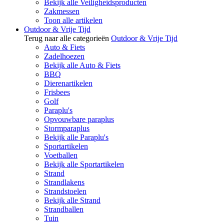
Bekijk alle Veiligheidsproducten
Zakmessen
Toon alle artikelen
Outdoor & Vrije Tijd
Terug naar alle categorieën
Outdoor & Vrije Tijd
Auto & Fiets
Zadelhoezen
Bekijk alle Auto & Fiets
BBQ
Dierenartikelen
Frisbees
Golf
Paraplu's
Opvouwbare paraplus
Stormparaplus
Bekijk alle Paraplu's
Sportartikelen
Voetballen
Bekijk alle Sportartikelen
Strand
Strandlakens
Strandstoelen
Bekijk alle Strand
Strandballen
Tuin