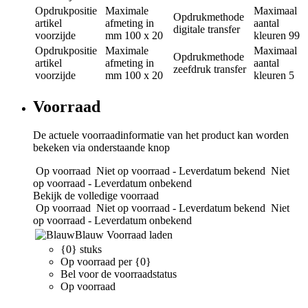
Opdrukpositie
Maximale
Maximaal
Opdrukmethode
artikel
afmeting in
aantal
digitale transfer
voorzijde
mm
100 x 20
kleuren
99
Opdrukpositie
Maximale
Maximaal
Opdrukmethode
artikel
afmeting in
aantal
zeefdruk transfer
voorzijde
mm
100 x 20
kleuren
5
Voorraad
De actuele voorraadinformatie van het product kan worden
bekeken via onderstaande knop
Op voorraad
Niet op voorraad - Leverdatum bekend
Niet
op voorraad - Leverdatum onbekend
Bekijk de volledige voorraad
Op voorraad
Niet op voorraad - Leverdatum bekend
Niet
op voorraad - Leverdatum onbekend
Blauw
Voorraad laden
{0} stuks
Op voorraad per {0}
Bel voor de voorraadstatus
Op voorraad