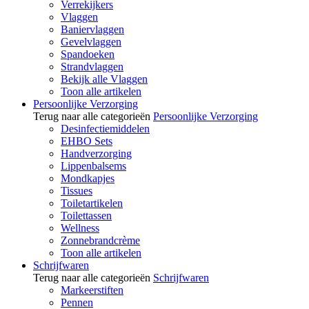
Verrekijkers
Vlaggen
Baniervlaggen
Gevelvlaggen
Spandoeken
Strandvlaggen
Bekijk alle Vlaggen
Toon alle artikelen
Persoonlijke Verzorging
Terug naar alle categorieën
Persoonlijke Verzorging
Desinfectiemiddelen
EHBO Sets
Handverzorging
Lippenbalsems
Mondkapjes
Tissues
Toiletartikelen
Toilettassen
Wellness
Zonnebrandcrème
Toon alle artikelen
Schrijfwaren
Terug naar alle categorieën
Schrijfwaren
Markeerstiften
Pennen