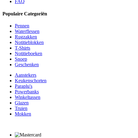
FAQ
Populaire Categoriën
Pennen
Waterflessen
Rugzakken
Notitieblokken
T-Shirts
Notitieboeken
Snoep
Geschenken
Aanstekers
Keukenschorten
Paraplu's
Powerbanks
Winkeltassen
Glazen
Truien
Mokken