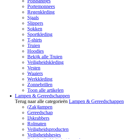
Polsbandjes
Portemonnees
Regenkleding
Sjaals
Slippers
Sokken
Sportkleding
T-shirts
Truien
Hoodies
Bekijk alle Truien
Veiligheidskleding
Vesten
Waaiers
Werkkleding
Zonnebrillen
Toon alle artikelen
Lampen & Gereedschappen
Terug naar alle categorieën
Lampen & Gereedschappen
(Zak)lampen
Gereedschap
IJskrabbers
Rolmaten
Veiligheidsproducten
Veiligheidshesjes