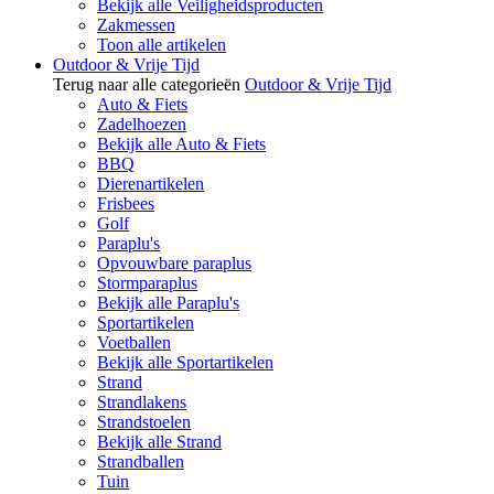
Bekijk alle Veiligheidsproducten
Zakmessen
Toon alle artikelen
Outdoor & Vrije Tijd
Terug naar alle categorieën
Outdoor & Vrije Tijd
Auto & Fiets
Zadelhoezen
Bekijk alle Auto & Fiets
BBQ
Dierenartikelen
Frisbees
Golf
Paraplu's
Opvouwbare paraplus
Stormparaplus
Bekijk alle Paraplu's
Sportartikelen
Voetballen
Bekijk alle Sportartikelen
Strand
Strandlakens
Strandstoelen
Bekijk alle Strand
Strandballen
Tuin