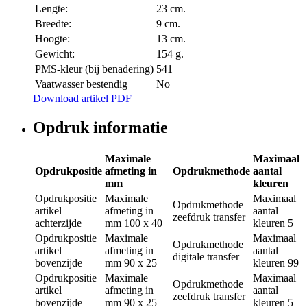
Lengte:
23 cm.
Breedte:
9 cm.
Hoogte:
13 cm.
Gewicht:
154 g.
PMS-kleur (bij benadering)
541
Vaatwasser bestendig
No
Download artikel PDF
Opdruk informatie
Maximale
Maximaal
Opdrukpositie
afmeting in
Opdrukmethode
aantal
mm
kleuren
Opdrukpositie
Maximale
Maximaal
Opdrukmethode
artikel
afmeting in
aantal
zeefdruk transfer
achterzijde
mm
100 x 40
kleuren
5
Opdrukpositie
Maximale
Maximaal
Opdrukmethode
artikel
afmeting in
aantal
digitale transfer
bovenzijde
mm
90 x 25
kleuren
99
Opdrukpositie
Maximale
Maximaal
Opdrukmethode
artikel
afmeting in
aantal
zeefdruk transfer
bovenzijde
mm
90 x 25
kleuren
5