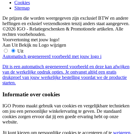
Cookies
Sitemap
De prijzen die worden weergegeven zijn exclusief BTW en andere
heffingen en exlusief verzendkosten tenzij anders staat aangegeven.
©2026 IGO - Relatiegeschenken & Promotionele artikelen. Alle
rechten voorbehouden.
Voorvertoning met jouw logo!
Aan
Uit
Bekijk nu
Logo wijzigen
Uit
Automatisch gegenereerd voorbeeld met jouw logo
i
Dit is een automatisch gegenereerd voorbeeld en deze kan afwijken
van de werkelijke opdruk opties. Je ontvangt altijd een gratis
drukproef van jouw werkelijke bestelling voordat we de productie
starten.
Informatie over cookies
IGO Promo maakt gebruik van cookies en vergelijkbare technieken
om jou een persoonlijke winkelervaring te geven. De standaard
cookies zorgen ervoor dat jij een goede ervaring hebt op onze
website.
Jij kunt kiezen om persoonlijke cookies te accepteren of te
weigeren
.