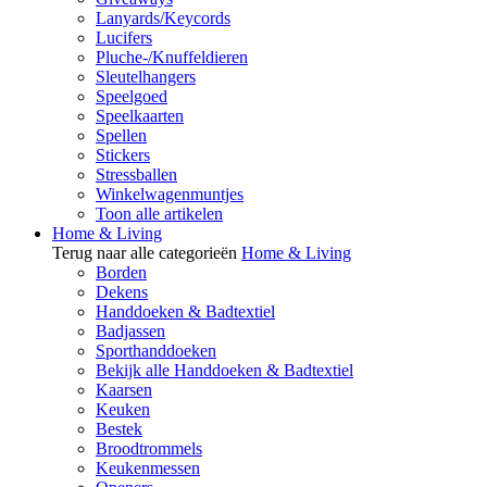
Lanyards/Keycords
Lucifers
Pluche-/Knuffeldieren
Sleutelhangers
Speelgoed
Speelkaarten
Spellen
Stickers
Stressballen
Winkelwagenmuntjes
Toon alle artikelen
Home & Living
Terug naar alle categorieën
Home & Living
Borden
Dekens
Handdoeken & Badtextiel
Badjassen
Sporthanddoeken
Bekijk alle Handdoeken & Badtextiel
Kaarsen
Keuken
Bestek
Broodtrommels
Keukenmessen