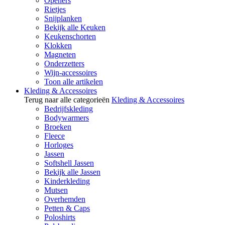
Openers
Rietjes
Snijplanken
Bekijk alle Keuken
Keukenschorten
Klokken
Magneten
Onderzetters
Wijn-accessoires
Toon alle artikelen
Kleding & Accessoires
Terug naar alle categorieën
Kleding & Accessoires
Bedrijfskleding
Bodywarmers
Broeken
Fleece
Horloges
Jassen
Softshell Jassen
Bekijk alle Jassen
Kinderkleding
Mutsen
Overhemden
Petten & Caps
Poloshirts