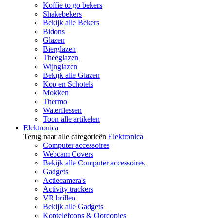
Koffie to go bekers
Shakebekers
Bekijk alle Bekers
Bidons
Glazen
Bierglazen
Theeglazen
Wijnglazen
Bekijk alle Glazen
Kop en Schotels
Mokken
Thermo
Waterflessen
Toon alle artikelen
Elektronica
Terug naar alle categorieën
Elektronica
Computer accessoires
Webcam Covers
Bekijk alle Computer accessoires
Gadgets
Actiecamera's
Activity trackers
VR brillen
Bekijk alle Gadgets
Koptelefoons & Oordopjes