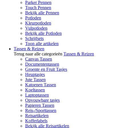
Parker Pennen
Touch Pennen
Bekijk alle Pennen
Potloden
Kleurpotloden
Vulpotloden
Bekijk alle Potloden
Schrijfsets
Toon alle artikelen
Tassen & Reizen
Terug naar alle categorieën
Tassen & Reizen
Canvas Tassen
Documententassen
Groente en Fruit Tasjes
Heuptasjes
Jute Tassen
Katoenen Tassen
Koeltassen
Laptoptassen
Opvouwbare tasjes
Papieren Tassen
Reis-/Sporttassen
Reisartikelen
Kofferlabels
Bekijk alle Reisartikelen