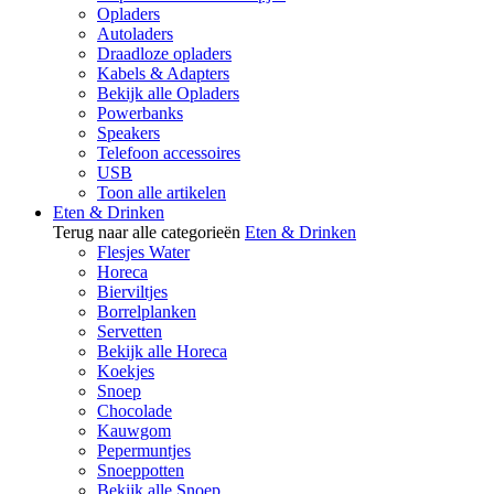
Opladers
Autoladers
Draadloze opladers
Kabels & Adapters
Bekijk alle Opladers
Powerbanks
Speakers
Telefoon accessoires
USB
Toon alle artikelen
Eten & Drinken
Terug naar alle categorieën
Eten & Drinken
Flesjes Water
Horeca
Bierviltjes
Borrelplanken
Servetten
Bekijk alle Horeca
Koekjes
Snoep
Chocolade
Kauwgom
Pepermuntjes
Snoeppotten
Bekijk alle Snoep