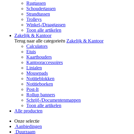
Rugtassen
Schoudertassen
Strandtassen
Trolleys
Winkel-/Draagtassen
Toon alle artikelen
Zakelijk & Kantoor
Terug naar alle categorieën
Zakelijk & Kantoor
Calculators
Etuis
Kaarthouders
Kantooraccessoires
Linialen
Mousepads
Notitieblokken
Notitieboeken
Post-It
Rollup banners
Schrijf-/Documentenmappen
Toon alle artikelen
Alle producten
Onze selectie
Aanbiedingen
Duurzaam