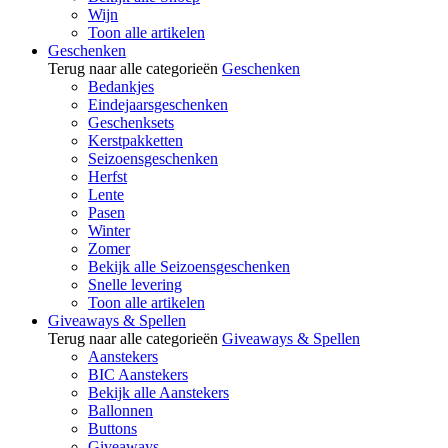
Wijn
Toon alle artikelen
Geschenken
Terug naar alle categorieën
Geschenken
Bedankjes
Eindejaarsgeschenken
Geschenksets
Kerstpakketten
Seizoensgeschenken
Herfst
Lente
Pasen
Winter
Zomer
Bekijk alle Seizoensgeschenken
Snelle levering
Toon alle artikelen
Giveaways & Spellen
Terug naar alle categorieën
Giveaways & Spellen
Aanstekers
BIC Aanstekers
Bekijk alle Aanstekers
Ballonnen
Buttons
Giveaways