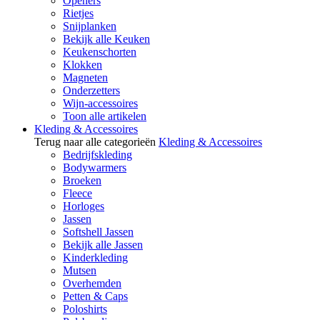
Openers
Rietjes
Snijplanken
Bekijk alle Keuken
Keukenschorten
Klokken
Magneten
Onderzetters
Wijn-accessoires
Toon alle artikelen
Kleding & Accessoires
Terug naar alle categorieën
Kleding & Accessoires
Bedrijfskleding
Bodywarmers
Broeken
Fleece
Horloges
Jassen
Softshell Jassen
Bekijk alle Jassen
Kinderkleding
Mutsen
Overhemden
Petten & Caps
Poloshirts