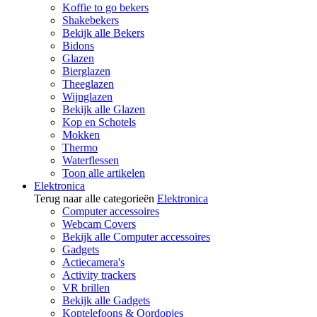
Koffie to go bekers
Shakebekers
Bekijk alle Bekers
Bidons
Glazen
Bierglazen
Theeglazen
Wijnglazen
Bekijk alle Glazen
Kop en Schotels
Mokken
Thermo
Waterflessen
Toon alle artikelen
Elektronica
Terug naar alle categorieën
Elektronica
Computer accessoires
Webcam Covers
Bekijk alle Computer accessoires
Gadgets
Actiecamera's
Activity trackers
VR brillen
Bekijk alle Gadgets
Koptelefoons & Oordopjes