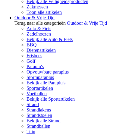
Bekijk alle Veiligheidsproducten
Zakmessen
Toon alle artikelen
Outdoor & Vrije Tijd
Terug naar alle categorieën
Outdoor & Vrije Tijd
Auto & Fiets
Zadelhoezen
Bekijk alle Auto & Fiets
BBQ
Dierenartikelen
Frisbees
Golf
Paraplu's
Opvouwbare paraplus
Stormparaplus
Bekijk alle Paraplu's
Sportartikelen
Voetballen
Bekijk alle Sportartikelen
Strand
Strandlakens
Strandstoelen
Bekijk alle Strand
Strandballen
Tuin