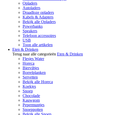
Opladers
Autoladers
Draadloze opladers
Kabels & Adapters
Bekijk alle Opladers
Powerbanks
Speakers
Telefoon accessoires
USB
Toon alle artikelen
Eten & Drinken
Terug naar alle categorieën
Eten & Drinken
Flesjes Water
Horeca
Bierviltjes
Borrelplanken
Servetten
Bekijk alle Horeca
Koekjes
Snoep
Chocolade
Kauwgom
Pepermuntjes
Snoeppotten
Bekijk alle Snoep