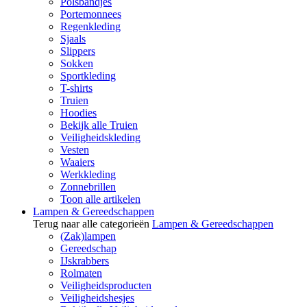
Polsbandjes
Portemonnees
Regenkleding
Sjaals
Slippers
Sokken
Sportkleding
T-shirts
Truien
Hoodies
Bekijk alle Truien
Veiligheidskleding
Vesten
Waaiers
Werkkleding
Zonnebrillen
Toon alle artikelen
Lampen & Gereedschappen
Terug naar alle categorieën
Lampen & Gereedschappen
(Zak)lampen
Gereedschap
IJskrabbers
Rolmaten
Veiligheidsproducten
Veiligheidshesjes