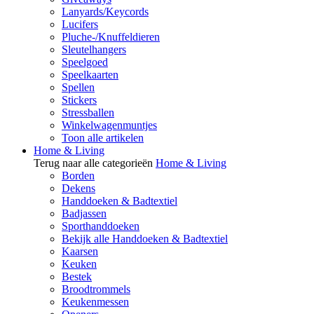
Lanyards/Keycords
Lucifers
Pluche-/Knuffeldieren
Sleutelhangers
Speelgoed
Speelkaarten
Spellen
Stickers
Stressballen
Winkelwagenmuntjes
Toon alle artikelen
Home & Living
Terug naar alle categorieën
Home & Living
Borden
Dekens
Handdoeken & Badtextiel
Badjassen
Sporthanddoeken
Bekijk alle Handdoeken & Badtextiel
Kaarsen
Keuken
Bestek
Broodtrommels
Keukenmessen