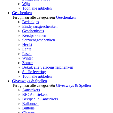
Wijn
Toon alle artikelen
Geschenken
Terug naar alle categorieën
Geschenken
Bedankjes
Eindejaarsgeschenken
Geschenksets
Kerstpakketten
Seizoensgeschenken
Herfst
Lente
Pasen
Winter
Zomer
Bekijk alle Seizoensgeschenken
Snelle levering
Toon alle artikelen
Giveaways & Spellen
Terug naar alle categorieën
Giveaways & Spellen
Aanstekers
BIC Aanstekers
Bekijk alle Aanstekers
Ballonnen
Buttons
Giveaways