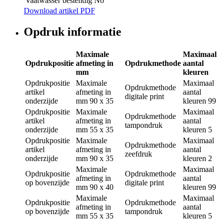
Vaatwasser bestendig
No
Download artikel PDF
Opdruk informatie
Maximale
Maximaal
Opdrukpositie
afmeting in
Opdrukmethode
aantal
mm
kleuren
Opdrukpositie
Maximale
Maximaal
Opdrukmethode
artikel
afmeting in
aantal
digitale print
onderzijde
mm
90 x 35
kleuren
99
Opdrukpositie
Maximale
Maximaal
Opdrukmethode
artikel
afmeting in
aantal
tampondruk
onderzijde
mm
55 x 35
kleuren
5
Opdrukpositie
Maximale
Maximaal
Opdrukmethode
artikel
afmeting in
aantal
zeefdruk
onderzijde
mm
90 x 35
kleuren
2
Maximale
Maximaal
Opdrukpositie
Opdrukmethode
afmeting in
aantal
op bovenzijde
digitale print
mm
90 x 40
kleuren
99
Maximale
Maximaal
Opdrukpositie
Opdrukmethode
afmeting in
aantal
op bovenzijde
tampondruk
mm
55 x 35
kleuren
5