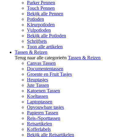
Parker Pennen
Touch Pennen
Bekijk alle Pennen
Potloden
Kleurpotloden
Vulpotloden
Bekijk alle Potloden
Schrijfsets
Toon alle artikelen
Tassen & Reizen
Terug naar alle categorieën
Tassen & Reizen
Canvas Tassen
Documententassen
Groente en Fruit Tasjes
Heuptasjes
Jute Tassen
Katoenen Tassen
Koeltassen
Laptoptassen
Opvouwbare tasjes
Papieren Tassen
Reis-/Sporttassen
Reisartikelen
Kofferlabels
Bekijk alle Reisartikelen