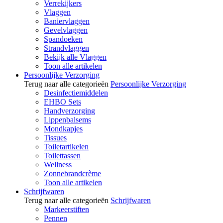
Verrekijkers
Vlaggen
Baniervlaggen
Gevelvlaggen
Spandoeken
Strandvlaggen
Bekijk alle Vlaggen
Toon alle artikelen
Persoonlijke Verzorging
Terug naar alle categorieën
Persoonlijke Verzorging
Desinfectiemiddelen
EHBO Sets
Handverzorging
Lippenbalsems
Mondkapjes
Tissues
Toiletartikelen
Toilettassen
Wellness
Zonnebrandcrème
Toon alle artikelen
Schrijfwaren
Terug naar alle categorieën
Schrijfwaren
Markeerstiften
Pennen