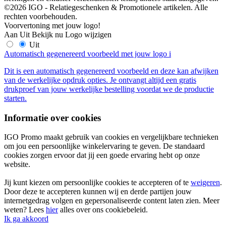
©2026 IGO - Relatiegeschenken & Promotionele artikelen. Alle
rechten voorbehouden.
Voorvertoning met jouw logo!
Aan
Uit
Bekijk nu
Logo wijzigen
Uit
Automatisch gegenereerd voorbeeld met jouw logo
i
Dit is een automatisch gegenereerd voorbeeld en deze kan afwijken
van de werkelijke opdruk opties. Je ontvangt altijd een gratis
drukproef van jouw werkelijke bestelling voordat we de productie
starten.
Informatie over cookies
IGO Promo maakt gebruik van cookies en vergelijkbare technieken
om jou een persoonlijke winkelervaring te geven. De standaard
cookies zorgen ervoor dat jij een goede ervaring hebt op onze
website.
Jij kunt kiezen om persoonlijke cookies te accepteren of te
weigeren
.
Door deze te accepteren kunnen wij en derde partijen jouw
internetgedrag volgen en gepersonaliseerde content laten zien. Meer
weten? Lees
hier
alles over ons cookiebeleid.
Ik ga akkoord