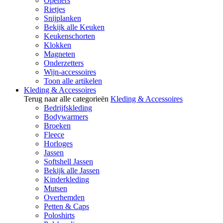
Openers
Rietjes
Snijplanken
Bekijk alle Keuken
Keukenschorten
Klokken
Magneten
Onderzetters
Wijn-accessoires
Toon alle artikelen
Kleding & Accessoires
Terug naar alle categorieën
Kleding & Accessoires
Bedrijfskleding
Bodywarmers
Broeken
Fleece
Horloges
Jassen
Softshell Jassen
Bekijk alle Jassen
Kinderkleding
Mutsen
Overhemden
Petten & Caps
Poloshirts