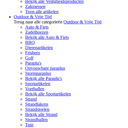
Bekijk alle Veiligheidsproducten
Zakmessen
Toon alle artikelen
Outdoor & Vrije Tijd
Terug naar alle categorieën
Outdoor & Vrije Tijd
Auto & Fiets
Zadelhoezen
Bekijk alle Auto & Fiets
BBQ
Dierenartikelen
Frisbees
Golf
Paraplu's
Opvouwbare paraplus
Stormparaplus
Bekijk alle Paraplu's
Sportartikelen
Voetballen
Bekijk alle Sportartikelen
Strand
Strandlakens
Strandstoelen
Bekijk alle Strand
Strandballen
Tuin