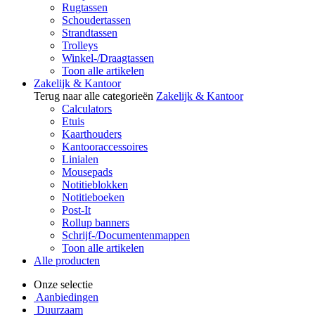
Rugtassen
Schoudertassen
Strandtassen
Trolleys
Winkel-/Draagtassen
Toon alle artikelen
Zakelijk & Kantoor
Terug naar alle categorieën
Zakelijk & Kantoor
Calculators
Etuis
Kaarthouders
Kantooraccessoires
Linialen
Mousepads
Notitieblokken
Notitieboeken
Post-It
Rollup banners
Schrijf-/Documentenmappen
Toon alle artikelen
Alle producten
Onze selectie
Aanbiedingen
Duurzaam