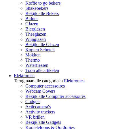
Koffie to go bekers
Shakebekers
Bekijk alle Bekers
Bidons
Glazen
Bierglazen
Theeglazen
Wijnglazen
Bekijk alle Glazen
Kop en Schotels
Mokken
Thermo
Waterflessen
Toon alle artikelen
Elektronica
Terug naar alle categorieën
Elektronica
Computer accessoires
Webcam Covers
Bekijk alle Computer accessoires
Gadgets
Actiecamera's
Activity trackers
VR brillen
Bekijk alle Gadgets
Koptelefoons & Oordopjes