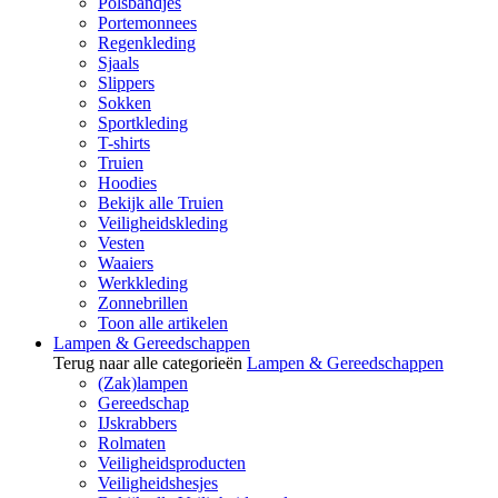
Polsbandjes
Portemonnees
Regenkleding
Sjaals
Slippers
Sokken
Sportkleding
T-shirts
Truien
Hoodies
Bekijk alle Truien
Veiligheidskleding
Vesten
Waaiers
Werkkleding
Zonnebrillen
Toon alle artikelen
Lampen & Gereedschappen
Terug naar alle categorieën
Lampen & Gereedschappen
(Zak)lampen
Gereedschap
IJskrabbers
Rolmaten
Veiligheidsproducten
Veiligheidshesjes