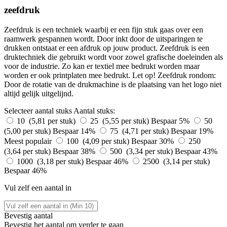
zeefdruk
Zeefdruk is een techniek waarbij er een fijn stuk gaas over een
raamwerk gespannen wordt. Door inkt door de uitsparingen te
drukken ontstaat er een afdruk op jouw product. Zeefdruk is een
druktechniek die gebruikt wordt voor zowel grafische doeleinden als
voor de industrie. Zo kan er textiel mee bedrukt worden maar
worden er ook printplaten mee bedrukt. Let op! Zeefdruk rondom:
Door de rotatie van de drukmachine is de plaatsing van het logo niet
altijd gelijk uitgelijnd.
Selecteer aantal stuks
Aantal stuks:
10 (5,81 per stuk)
25 (5,55 per stuk)
Bespaar 5%
50
(5,00 per stuk)
Bespaar 14%
75 (4,71 per stuk)
Bespaar 19%
Meest populair
100 (4,09 per stuk)
Bespaar 30%
250
(3,64 per stuk)
Bespaar 38%
500 (3,34 per stuk)
Bespaar 43%
1000 (3,18 per stuk)
Bespaar 46%
2500 (3,14 per stuk)
Bespaar 46%
Vul zelf een aantal in
Bevestig aantal
Bevestig het aantal om verder te gaan