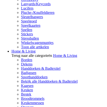
Lanyards/Keycords
Lucifers
Pluche-/Knuffeldieren
Sleutelhangers
Speelgoed
Speelkaarten
Spellen
Stickers
Stressballen
Winkelwagenmuntjes
Toon alle artikelen
Home & Living
Terug naar alle categorieën
Home & Living
Borden
Dekens
Handdoeken & Badtextiel
Badjassen
Sporthanddoeken
Bekijk alle Handdoeken & Badtextiel
Kaarsen
Keuken
Bestek
Broodtrommels
Keukenmessen