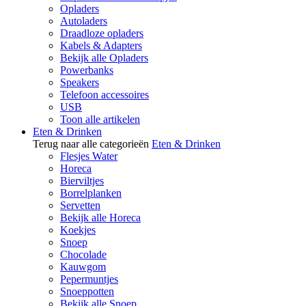
Opladers
Autoladers
Draadloze opladers
Kabels & Adapters
Bekijk alle Opladers
Powerbanks
Speakers
Telefoon accessoires
USB
Toon alle artikelen
Eten & Drinken
Terug naar alle categorieën
Eten & Drinken
Flesjes Water
Horeca
Bierviltjes
Borrelplanken
Servetten
Bekijk alle Horeca
Koekjes
Snoep
Chocolade
Kauwgom
Pepermuntjes
Snoeppotten
Bekijk alle Snoep