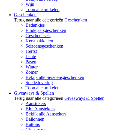
Wijn
Toon alle artikelen
Geschenken
Terug naar alle categorieën
Geschenken
Bedankjes
Eindejaarsgeschenken
Geschenksets
Kerstpakketten
Seizoensgeschenken
Herfst
Lente
Pasen
Winter
Zomer
Bekijk alle Seizoensgeschenken
Snelle levering
Toon alle artikelen
Giveaways & Spellen
Terug naar alle categorieën
Giveaways & Spellen
Aanstekers
BIC Aanstekers
Bekijk alle Aanstekers
Ballonnen
Buttons
Giveaways