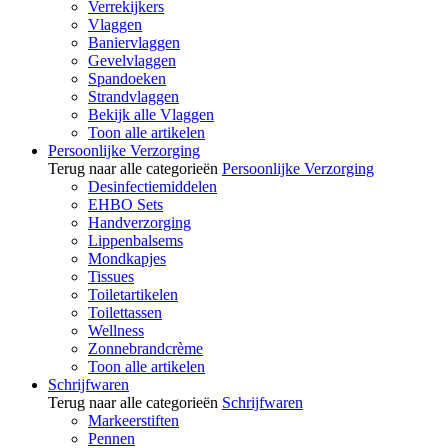
Verrekijkers
Vlaggen
Baniervlaggen
Gevelvlaggen
Spandoeken
Strandvlaggen
Bekijk alle Vlaggen
Toon alle artikelen
Persoonlijke Verzorging
Terug naar alle categorieën
Persoonlijke Verzorging
Desinfectiemiddelen
EHBO Sets
Handverzorging
Lippenbalsems
Mondkapjes
Tissues
Toiletartikelen
Toilettassen
Wellness
Zonnebrandcrème
Toon alle artikelen
Schrijfwaren
Terug naar alle categorieën
Schrijfwaren
Markeerstiften
Pennen