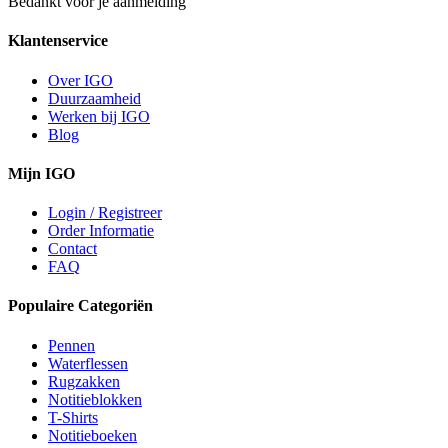
Bedankt voor je aanmelding
Klantenservice
Over IGO
Duurzaamheid
Werken bij IGO
Blog
Mijn IGO
Login / Registreer
Order Informatie
Contact
FAQ
Populaire Categoriën
Pennen
Waterflessen
Rugzakken
Notitieblokken
T-Shirts
Notitieboeken