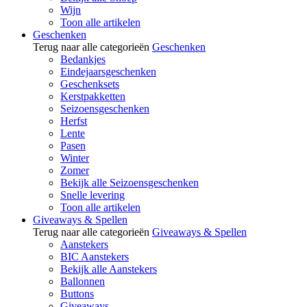
Wijn
Toon alle artikelen
Geschenken
Terug naar alle categorieën
Geschenken
Bedankjes
Eindejaarsgeschenken
Geschenksets
Kerstpakketten
Seizoensgeschenken
Herfst
Lente
Pasen
Winter
Zomer
Bekijk alle Seizoensgeschenken
Snelle levering
Toon alle artikelen
Giveaways & Spellen
Terug naar alle categorieën
Giveaways & Spellen
Aanstekers
BIC Aanstekers
Bekijk alle Aanstekers
Ballonnen
Buttons
Giveaways