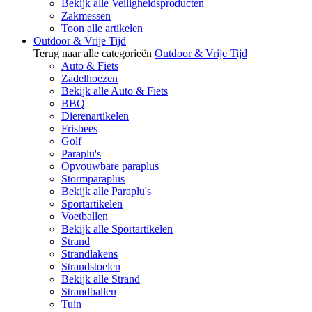
Bekijk alle Veiligheidsproducten
Zakmessen
Toon alle artikelen
Outdoor & Vrije Tijd
Terug naar alle categorieën
Outdoor & Vrije Tijd
Auto & Fiets
Zadelhoezen
Bekijk alle Auto & Fiets
BBQ
Dierenartikelen
Frisbees
Golf
Paraplu's
Opvouwbare paraplus
Stormparaplus
Bekijk alle Paraplu's
Sportartikelen
Voetballen
Bekijk alle Sportartikelen
Strand
Strandlakens
Strandstoelen
Bekijk alle Strand
Strandballen
Tuin