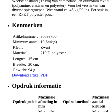
Weerstandsband (37 cm) van comfortabel en duurzaam textiel
(polyamine, elastaan en polyester). Voor het versterken van
diverse spiergroepen. Weerstand ca. 45 kg/99 lbs. Per stuk in
een RPET-polyester pouch.
Kenmerken
Artikelnummer:
30093700
Minimum aantal:
10 Stuk(s)
Kleur:
Zwart
Materiaal:
210 D polyester
Lengte:
15 cm.
Breedte:
20 cm.
Gewicht:
94 g.
Download artikel PDF
Opdruk informatie
Maximale
Maximaal
Opdrukpositie
afmeting in
Opdrukmethode
aantal
mm
kleuren
Maximale
Maximaal