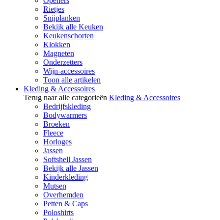
Openers
Rietjes
Snijplanken
Bekijk alle Keuken
Keukenschorten
Klokken
Magneten
Onderzetters
Wijn-accessoires
Toon alle artikelen
Kleding & Accessoires
Terug naar alle categorieën
Kleding & Accessoires
Bedrijfskleding
Bodywarmers
Broeken
Fleece
Horloges
Jassen
Softshell Jassen
Bekijk alle Jassen
Kinderkleding
Mutsen
Overhemden
Petten & Caps
Poloshirts