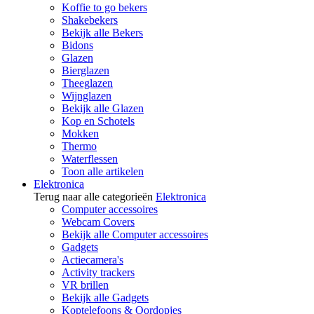
Koffie to go bekers
Shakebekers
Bekijk alle Bekers
Bidons
Glazen
Bierglazen
Theeglazen
Wijnglazen
Bekijk alle Glazen
Kop en Schotels
Mokken
Thermo
Waterflessen
Toon alle artikelen
Elektronica
Terug naar alle categorieën
Elektronica
Computer accessoires
Webcam Covers
Bekijk alle Computer accessoires
Gadgets
Actiecamera's
Activity trackers
VR brillen
Bekijk alle Gadgets
Koptelefoons & Oordopjes