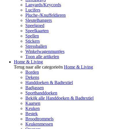
Lanyards/Keycords
Lucifers
Pluche-/Knuffeldieren
Sleutelhangers
Speelgoed
Speelkaarten
Spellen
Stickers
Stressballen
Winkelwagenmuntjes
Toon alle artikelen
Home & Living
Terug naar alle categorieën
Home & Living
Borden
Dekens
Handdoeken & Badtextiel
Badjassen
Sporthanddoeken
Bekijk alle Handdoeken & Badtextiel
Kaarsen
Keuken
Bestek
Broodtrommels
Keukenmessen