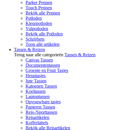
Parker Pennen
Touch Pennen
Bekijk alle Pennen
Potloden
Kleurpotloden
Vulpotloden
Bekijk alle Potloden
Schrijfsets
Toon alle artikelen
Tassen & Reizen
Terug naar alle categorieën
Tassen & Reizen
Canvas Tassen
Documententassen
Groente en Fruit Tasjes
Heuptasjes
Jute Tassen
Katoenen Tassen
Koeltassen
Laptoptassen
Opvouwbare tasjes
Papieren Tassen
Reis-/Sporttassen
Reisartikelen
Kofferlabels
Bekijk alle Reisartikelen