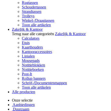
Rugtassen
Schoudertassen
Strandtassen
Trolleys
Winkel-/Draagtassen
Toon alle artikelen
Zakelijk & Kantoor
Terug naar alle categorieën
Zakelijk & Kantoor
Calculators
Etuis
Kaarthouders
Kantooraccessoires
Linialen
Mousepads
Notitieblokken
Notitieboeken
Post-It
Rollup banners
Schrijf-/Documentenmappen
Toon alle artikelen
Alle producten
Onze selectie
Aanbiedingen
Duurzaam