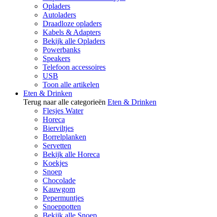
Opladers
Autoladers
Draadloze opladers
Kabels & Adapters
Bekijk alle Opladers
Powerbanks
Speakers
Telefoon accessoires
USB
Toon alle artikelen
Eten & Drinken
Terug naar alle categorieën
Eten & Drinken
Flesjes Water
Horeca
Bierviltjes
Borrelplanken
Servetten
Bekijk alle Horeca
Koekjes
Snoep
Chocolade
Kauwgom
Pepermuntjes
Snoeppotten
Bekijk alle Snoep