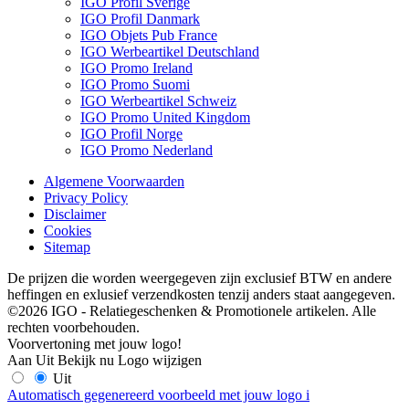
IGO Profil Sverige
IGO Profil Danmark
IGO Objets Pub France
IGO Werbeartikel Deutschland
IGO Promo Ireland
IGO Promo Suomi
IGO Werbeartikel Schweiz
IGO Promo United Kingdom
IGO Profil Norge
IGO Promo Nederland
Algemene Voorwaarden
Privacy Policy
Disclaimer
Cookies
Sitemap
De prijzen die worden weergegeven zijn exclusief BTW en andere
heffingen en exlusief verzendkosten tenzij anders staat aangegeven.
©2026 IGO - Relatiegeschenken & Promotionele artikelen. Alle
rechten voorbehouden.
Voorvertoning met jouw logo!
Aan
Uit
Bekijk nu
Logo wijzigen
Uit
Automatisch gegenereerd voorbeeld met jouw logo
i