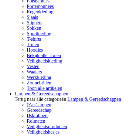
Polsbandjes
Portemonnees
Regenkleding
Sjaals
Slippers
Sokken
Sportkleding
T-shirts
Truien
Hoodies
Bekijk alle Truien
Veiligheidskleding
Vesten
Waaiers
Werkkleding
Zonnebrillen
Toon alle artikelen
Lampen & Gereedschappen
Terug naar alle categorieën
Lampen & Gereedschappen
(Zak)lampen
Gereedschap
IJskrabbers
Rolmaten
Veiligheidsproducten
Veiligheidshesjes