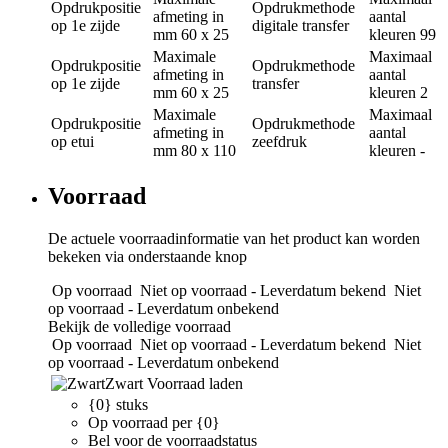
Opdrukpositie
Opdrukmethode
afmeting in
aantal
op 1e zijde
digitale transfer
mm
60 x 25
kleuren
99
Maximale
Maximaal
Opdrukpositie
Opdrukmethode
afmeting in
aantal
op 1e zijde
transfer
mm
60 x 25
kleuren
2
Maximale
Maximaal
Opdrukpositie
Opdrukmethode
afmeting in
aantal
op etui
zeefdruk
mm
80 x 110
kleuren
-
Voorraad
De actuele voorraadinformatie van het product kan worden
bekeken via onderstaande knop
Op voorraad
Niet op voorraad - Leverdatum bekend
Niet
op voorraad - Leverdatum onbekend
Bekijk de volledige voorraad
Op voorraad
Niet op voorraad - Leverdatum bekend
Niet
op voorraad - Leverdatum onbekend
Zwart
Voorraad laden
{0} stuks
Op voorraad per {0}
Bel voor de voorraadstatus