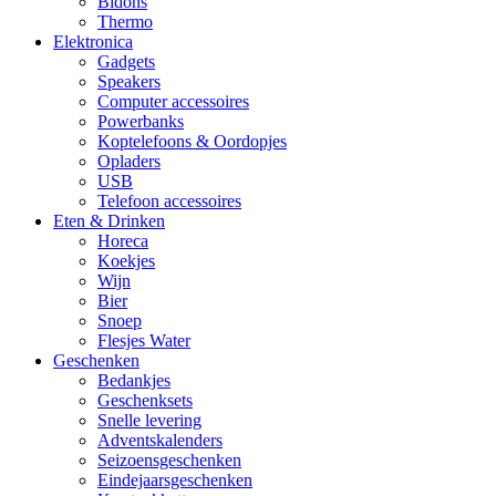
Bidons
Thermo
Elektronica
Gadgets
Speakers
Computer accessoires
Powerbanks
Koptelefoons & Oordopjes
Opladers
USB
Telefoon accessoires
Eten & Drinken
Horeca
Koekjes
Wijn
Bier
Snoep
Flesjes Water
Geschenken
Bedankjes
Geschenksets
Snelle levering
Adventskalenders
Seizoensgeschenken
Eindejaarsgeschenken