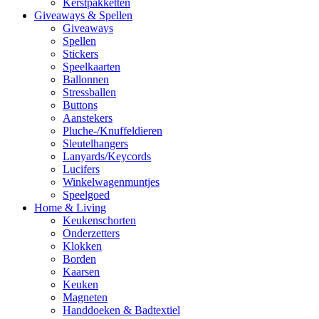
Kerstpakketten
Giveaways & Spellen
Giveaways
Spellen
Stickers
Speelkaarten
Ballonnen
Stressballen
Buttons
Aanstekers
Pluche-/Knuffeldieren
Sleutelhangers
Lanyards/Keycords
Lucifers
Winkelwagenmuntjes
Speelgoed
Home & Living
Keukenschorten
Onderzetters
Klokken
Borden
Kaarsen
Keuken
Magneten
Handdoeken & Badtextiel