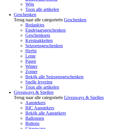
Wijn
Toon alle artikelen
Geschenken
Terug naar alle categorieën
Geschenken
Bedankjes
Eindejaarsgeschenken
Geschenksets
Kerstpakketten
Seizoensgeschenken
Herfst
Lente
Pasen
Winter
Zomer
Bekijk alle Seizoensgeschenken
Snelle levering
Toon alle artikelen
Giveaways & Spellen
Terug naar alle categorieën
Giveaways & Spellen
Aanstekers
BIC Aanstekers
Bekijk alle Aanstekers
Ballonnen
Buttons
Giveaways