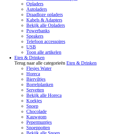
Opladers
Autoladers
Draadloze opladers
Kabels & Adapters
Bekijk alle Opladers
Powerbanks
Speakers
Telefoon accessoires
USB
Toon alle artikelen
Eten & Drinken
Terug naar alle categorieën
Eten & Drinken
Flesjes Water
Horeca
Bierviltjes
Borrelplanken
Servetten
Bekijk alle Horeca
Koekjes
Snoep
Chocolade
Kauwgom
Pepermuntjes
Snoeppotten
Bekijk alle Snoep