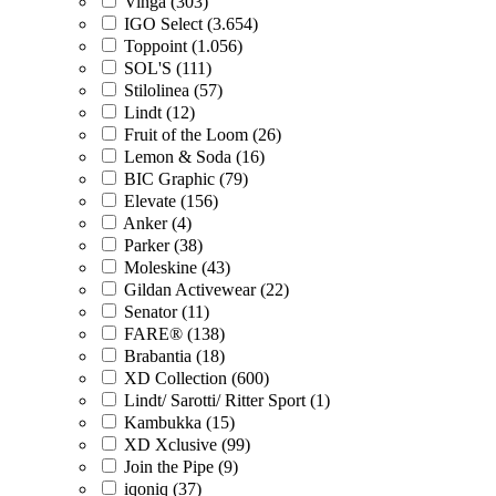
Vinga (303)
IGO Select (3.654)
Toppoint (1.056)
SOL'S (111)
Stilolinea (57)
Lindt (12)
Fruit of the Loom (26)
Lemon & Soda (16)
BIC Graphic (79)
Elevate (156)
Anker (4)
Parker (38)
Moleskine (43)
Gildan Activewear (22)
Senator (11)
FARE® (138)
Brabantia (18)
XD Collection (600)
Lindt/ Sarotti/ Ritter Sport (1)
Kambukka (15)
XD Xclusive (99)
Join the Pipe (9)
iqoniq (37)