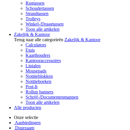
Rugtassen
Schoudertassen
Strandtassen
Trolleys
Winkel-/Draagtassen
Toon alle artikelen
Zakelijk & Kantoor
Terug naar alle categorieën
Zakelijk & Kantoor
Calculators
Etuis
Kaarthouders
Kantooraccessoires
Linialen
Mousepads
Notitieblokken
Notitieboeken
Post-It
Rollup banners
Schrijf-/Documentenmappen
Toon alle artikelen
Alle producten
Onze selectie
Aanbiedingen
Duurzaam