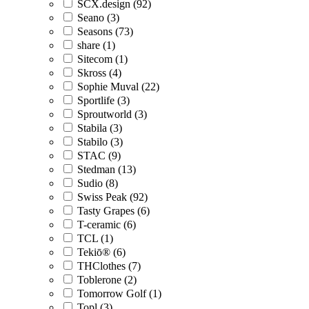
SCX.design (92)
Seano (3)
Seasons (73)
share (1)
Sitecom (1)
Skross (4)
Sophie Muval (22)
Sportlife (3)
Sproutworld (3)
Stabila (3)
Stabilo (3)
STAC (9)
Stedman (13)
Sudio (8)
Swiss Peak (92)
Tasty Grapes (6)
T-ceramic (6)
TCL (1)
Tekiō® (6)
THClothes (7)
Toblerone (2)
Tomorrow Golf (1)
Topl (3)