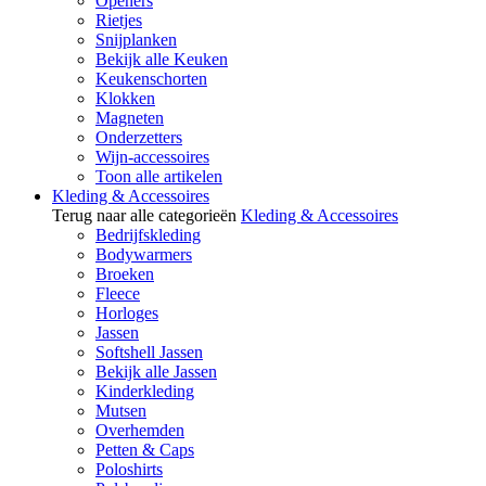
Openers
Rietjes
Snijplanken
Bekijk alle Keuken
Keukenschorten
Klokken
Magneten
Onderzetters
Wijn-accessoires
Toon alle artikelen
Kleding & Accessoires
Terug naar alle categorieën
Kleding & Accessoires
Bedrijfskleding
Bodywarmers
Broeken
Fleece
Horloges
Jassen
Softshell Jassen
Bekijk alle Jassen
Kinderkleding
Mutsen
Overhemden
Petten & Caps
Poloshirts