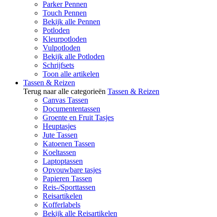
Parker Pennen
Touch Pennen
Bekijk alle Pennen
Potloden
Kleurpotloden
Vulpotloden
Bekijk alle Potloden
Schrijfsets
Toon alle artikelen
Tassen & Reizen
Terug naar alle categorieën
Tassen & Reizen
Canvas Tassen
Documententassen
Groente en Fruit Tasjes
Heuptasjes
Jute Tassen
Katoenen Tassen
Koeltassen
Laptoptassen
Opvouwbare tasjes
Papieren Tassen
Reis-/Sporttassen
Reisartikelen
Kofferlabels
Bekijk alle Reisartikelen