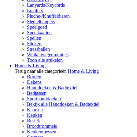
Lanyards/Keycords
Lucifers
Pluche-/Knuffeldieren
Sleutelhangers
Speelgoed
Speelkaarten
Spellen
Stickers
Stressballen
Winkelwagenmuntjes
Toon alle artikelen
Home & Living
Terug naar alle categorieën
Home & Living
Borden
Dekens
Handdoeken & Badtextiel
Badjassen
Sporthanddoeken
Bekijk alle Handdoeken & Badtextiel
Kaarsen
Keuken
Bestek
Broodtrommels
Keukenmessen