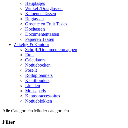
Heuptasjes
Winkel-/Draagtassen
Katoenen Tassen
Rugtassen
Groente en Fruit Tasjes
Koeltassen
Documententassen
Papieren Tassen
Zakelijk & Kantoor
Schrijf-/Documentenmappen
Etuis
Calculators
Notitieboeken
Post-It
Rollup banners
Kaarthouders
Linialen
Mousepads
Kantooraccessoires
Notitieblokken
Alle Categorieën
Minder categorieën
Filter