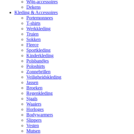
Wijn-accessoires
Dekens
Kleding & Accessoires
Portemonnees
T-shirts
Werkkleding
Truien
Sokken
Fleece
Sportkleding
Kinderkleding
Polsbandjes
Poloshirts
Zonnebrillen
Veiligheidskleding
Jassen
Broeken
Regenkleding
Sjaals
Waaiers
Horloges
Bodywarmers
Slippers
Vesten
Mutsen