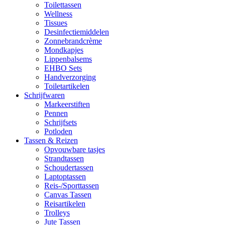
Toilettassen
Wellness
Tissues
Desinfectiemiddelen
Zonnebrandcrème
Mondkapjes
Lippenbalsems
EHBO Sets
Handverzorging
Toiletartikelen
Schrijfwaren
Markeerstiften
Pennen
Schrijfsets
Potloden
Tassen & Reizen
Opvouwbare tasjes
Strandtassen
Schoudertassen
Laptoptassen
Reis-/Sporttassen
Canvas Tassen
Reisartikelen
Trolleys
Jute Tassen