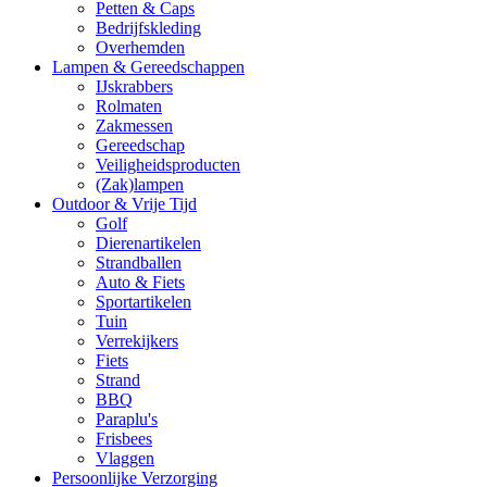
Petten & Caps
Bedrijfskleding
Overhemden
Lampen & Gereedschappen
IJskrabbers
Rolmaten
Zakmessen
Gereedschap
Veiligheidsproducten
(Zak)lampen
Outdoor & Vrije Tijd
Golf
Dierenartikelen
Strandballen
Auto & Fiets
Sportartikelen
Tuin
Verrekijkers
Fiets
Strand
BBQ
Paraplu's
Frisbees
Vlaggen
Persoonlijke Verzorging