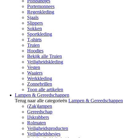
Polsbandjes
Portemonnees
Regenkleding
Sjaals
Slippers
Sokken
Sportkleding
T-shirts
Truien
Hoodies
Bekijk alle Truien
Veiligheidskleding
Vesten
Waaiers
Werkkleding
Zonnebrillen
Toon alle artikelen
Lampen & Gereedschappen
Terug naar alle categorieën
Lampen & Gereedschappen
(Zak)lampen
Gereedschap
IJskrabbers
Rolmaten
Veiligheidsproducten
Veiligheidshesjes