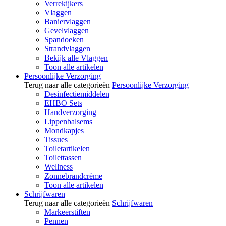
Verrekijkers
Vlaggen
Baniervlaggen
Gevelvlaggen
Spandoeken
Strandvlaggen
Bekijk alle Vlaggen
Toon alle artikelen
Persoonlijke Verzorging
Terug naar alle categorieën
Persoonlijke Verzorging
Desinfectiemiddelen
EHBO Sets
Handverzorging
Lippenbalsems
Mondkapjes
Tissues
Toiletartikelen
Toilettassen
Wellness
Zonnebrandcrème
Toon alle artikelen
Schrijfwaren
Terug naar alle categorieën
Schrijfwaren
Markeerstiften
Pennen