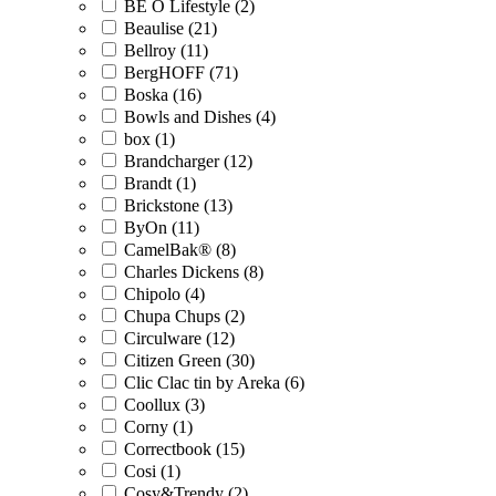
BE O Lifestyle (2)
Beaulise (21)
Bellroy (11)
BergHOFF (71)
Boska (16)
Bowls and Dishes (4)
box (1)
Brandcharger (12)
Brandt (1)
Brickstone (13)
ByOn (11)
CamelBak® (8)
Charles Dickens (8)
Chipolo (4)
Chupa Chups (2)
Circulware (12)
Citizen Green (30)
Clic Clac tin by Areka (6)
Coollux (3)
Corny (1)
Correctbook (15)
Cosi (1)
Cosy&Trendy (2)