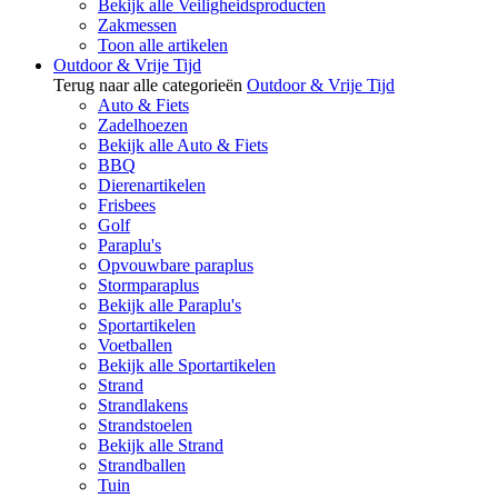
Bekijk alle Veiligheidsproducten
Zakmessen
Toon alle artikelen
Outdoor & Vrije Tijd
Terug naar alle categorieën
Outdoor & Vrije Tijd
Auto & Fiets
Zadelhoezen
Bekijk alle Auto & Fiets
BBQ
Dierenartikelen
Frisbees
Golf
Paraplu's
Opvouwbare paraplus
Stormparaplus
Bekijk alle Paraplu's
Sportartikelen
Voetballen
Bekijk alle Sportartikelen
Strand
Strandlakens
Strandstoelen
Bekijk alle Strand
Strandballen
Tuin