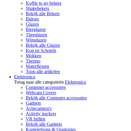
Koffie to go bekers
Shakebekers
Bekijk alle Bekers
Bidons
Glazen
Bierglazen
Theeglazen
Wijnglazen
Bekijk alle Glazen
Kop en Schotels
Mokken
Thermo
Waterflessen
Toon alle artikelen
Elektronica
Terug naar alle categorieën
Elektronica
Computer accessoires
Webcam Covers
Bekijk alle Computer accessoires
Gadgets
Actiecamera's
Activity trackers
VR brillen
Bekijk alle Gadgets
Koptelefoons & Oordopjes