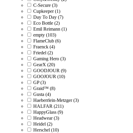
C-Secure (3)
Cupkeeper (1)
Day To Day (7)
Eco Bottle (2)
Emil Reimann (1)
empty (103)
FlameClub (6)
Fraenck (4)
Friedel (2)
Gaming Hero (3)
GearX (20)
GOODJOUR (9)
GOOJOUR (10)
GP (3)
Graid™ (8)
Gusta (4)
Haeberrlein-Metzger (3)
HALFAR (211)
HappyGlass (9)
Headwear (3)
Heidel (2)
Herschel (10)