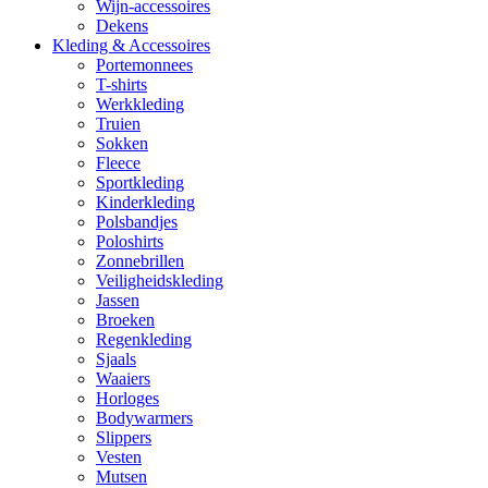
Wijn-accessoires
Dekens
Kleding & Accessoires
Portemonnees
T-shirts
Werkkleding
Truien
Sokken
Fleece
Sportkleding
Kinderkleding
Polsbandjes
Poloshirts
Zonnebrillen
Veiligheidskleding
Jassen
Broeken
Regenkleding
Sjaals
Waaiers
Horloges
Bodywarmers
Slippers
Vesten
Mutsen