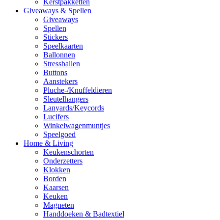
Kerstpakketten
Giveaways & Spellen
Giveaways
Spellen
Stickers
Speelkaarten
Ballonnen
Stressballen
Buttons
Aanstekers
Pluche-/Knuffeldieren
Sleutelhangers
Lanyards/Keycords
Lucifers
Winkelwagenmuntjes
Speelgoed
Home & Living
Keukenschorten
Onderzetters
Klokken
Borden
Kaarsen
Keuken
Magneten
Handdoeken & Badtextiel