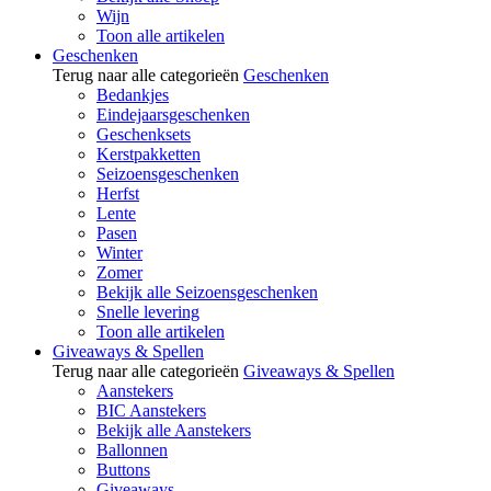
Wijn
Toon alle artikelen
Geschenken
Terug naar alle categorieën
Geschenken
Bedankjes
Eindejaarsgeschenken
Geschenksets
Kerstpakketten
Seizoensgeschenken
Herfst
Lente
Pasen
Winter
Zomer
Bekijk alle Seizoensgeschenken
Snelle levering
Toon alle artikelen
Giveaways & Spellen
Terug naar alle categorieën
Giveaways & Spellen
Aanstekers
BIC Aanstekers
Bekijk alle Aanstekers
Ballonnen
Buttons
Giveaways