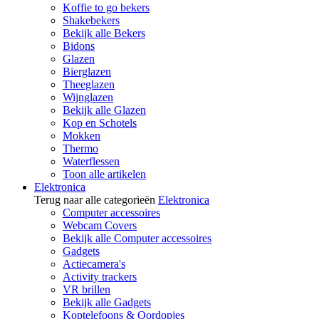
Koffie to go bekers
Shakebekers
Bekijk alle Bekers
Bidons
Glazen
Bierglazen
Theeglazen
Wijnglazen
Bekijk alle Glazen
Kop en Schotels
Mokken
Thermo
Waterflessen
Toon alle artikelen
Elektronica
Terug naar alle categorieën
Elektronica
Computer accessoires
Webcam Covers
Bekijk alle Computer accessoires
Gadgets
Actiecamera's
Activity trackers
VR brillen
Bekijk alle Gadgets
Koptelefoons & Oordopjes