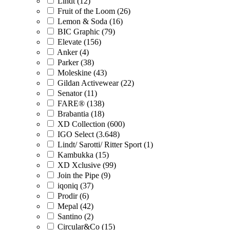
Lindt (12)
Fruit of the Loom (26)
Lemon & Soda (16)
BIC Graphic (79)
Elevate (156)
Anker (4)
Parker (38)
Moleskine (43)
Gildan Activewear (22)
Senator (11)
FARE® (138)
Brabantia (18)
XD Collection (600)
IGO Select (3.648)
Lindt/ Sarotti/ Ritter Sport (1)
Kambukka (15)
XD Xclusive (99)
Join the Pipe (9)
iqoniq (37)
Prodir (6)
Mepal (42)
Santino (2)
Circular&Co (15)