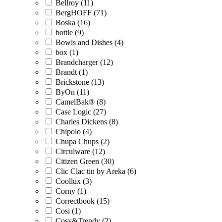
Bellroy (11)
BergHOFF (71)
Boska (16)
bottle (9)
Bowls and Dishes (4)
box (1)
Brandcharger (12)
Brandt (1)
Brickstone (13)
ByOn (11)
CamelBak® (8)
Case Logic (27)
Charles Dickens (8)
Chipolo (4)
Chupa Chups (2)
Circulware (12)
Citizen Green (30)
Clic Clac tin by Areka (6)
Coollux (3)
Corny (1)
Correctbook (15)
Cosi (1)
Cosy&Trendy (2)