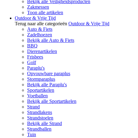
Bekijk alle Veiligheidsproducten
Zakmessen
Toon alle artikelen
Outdoor & Vrije Tijd
Terug naar alle categorieën
Outdoor & Vrije Tijd
Auto & Fiets
Zadelhoezen
Bekijk alle Auto & Fiets
BBQ
Dierenartikelen
Frisbees
Golf
Paraplu's
Opvouwbare paraplus
Stormparaplus
Bekijk alle Paraplu's
Sportartikelen
Voetballen
Bekijk alle Sportartikelen
Strand
Strandlakens
Strandstoelen
Bekijk alle Strand
Strandballen
Tuin