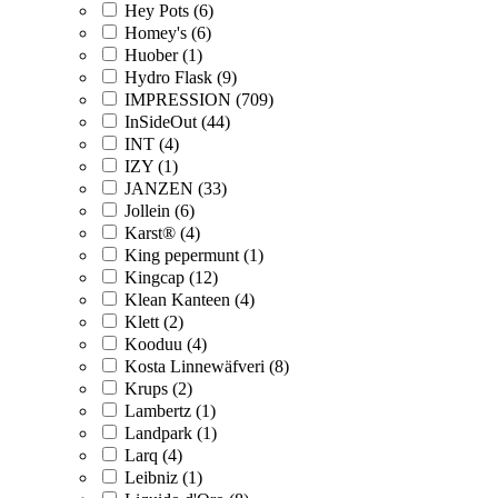
Hey Pots (6)
Homey's (6)
Huober (1)
Hydro Flask (9)
IMPRESSION (709)
InSideOut (44)
INT (4)
IZY (1)
JANZEN (33)
Jollein (6)
Karst® (4)
King pepermunt (1)
Kingcap (12)
Klean Kanteen (4)
Klett (2)
Kooduu (4)
Kosta Linnewäfveri (8)
Krups (2)
Lambertz (1)
Landpark (1)
Larq (4)
Leibniz (1)