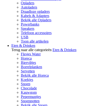
Opladers
Autoladers
Draadloze opladers
Kabels & Adapters
Bekijk alle Opladers
Powerbanks
Speakers
Telefoon accessoires
USB
Toon alle artikelen
Eten & Drinken
Terug naar alle categorieën
Eten & Drinken
Flesjes Water
Horeca
Bierviltjes
Borrelplanken
Servetten
Bekijk alle Horeca
Koekjes
Snoep
Chocolade
Kauwgom
Pepermuntjes
Snoeppotten
Bekijk alle Snoep