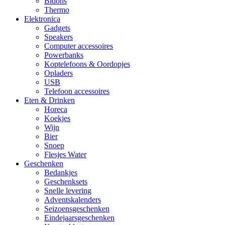
Bidons
Thermo
Elektronica
Gadgets
Speakers
Computer accessoires
Powerbanks
Koptelefoons & Oordopjes
Opladers
USB
Telefoon accessoires
Eten & Drinken
Horeca
Koekjes
Wijn
Bier
Snoep
Flesjes Water
Geschenken
Bedankjes
Geschenksets
Snelle levering
Adventskalenders
Seizoensgeschenken
Eindejaarsgeschenken