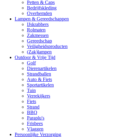
Petten & Caps
Bedrijfskleding
Overhemden
Lampen & Gereedschappen
IJskrabbers
Rolmaten
Zakmessen
Gereedschap
Veiligheidsproducten
(Zak)lampen
Outdoor & Vrije Tijd
Golf
Dierenartikelen
Strandballen
Auto & Fiets
Sportartikelen
Tuin
Verrekijkers
Fiets
Strand
BBQ
Paraplu's
Frisbees
Vlaggen
Persoonlijke Verzorging