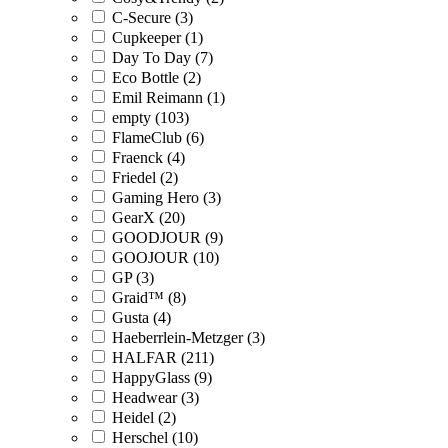
C-Secure (3)
Cupkeeper (1)
Day To Day (7)
Eco Bottle (2)
Emil Reimann (1)
empty (103)
FlameClub (6)
Fraenck (4)
Friedel (2)
Gaming Hero (3)
GearX (20)
GOODJOUR (9)
GOOJOUR (10)
GP (3)
Graid™ (8)
Gusta (4)
Haeberrlein-Metzger (3)
HALFAR (211)
HappyGlass (9)
Headwear (3)
Heidel (2)
Herschel (10)