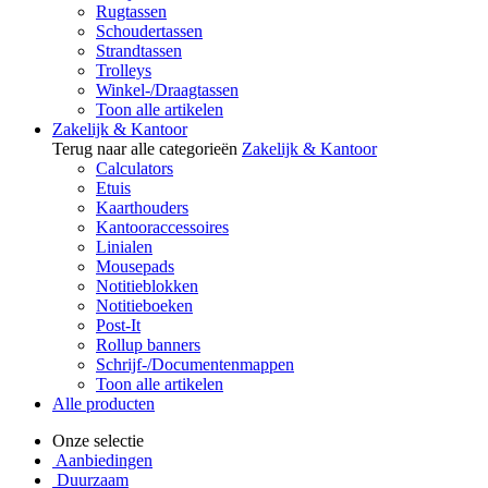
Rugtassen
Schoudertassen
Strandtassen
Trolleys
Winkel-/Draagtassen
Toon alle artikelen
Zakelijk & Kantoor
Terug naar alle categorieën
Zakelijk & Kantoor
Calculators
Etuis
Kaarthouders
Kantooraccessoires
Linialen
Mousepads
Notitieblokken
Notitieboeken
Post-It
Rollup banners
Schrijf-/Documentenmappen
Toon alle artikelen
Alle producten
Onze selectie
Aanbiedingen
Duurzaam