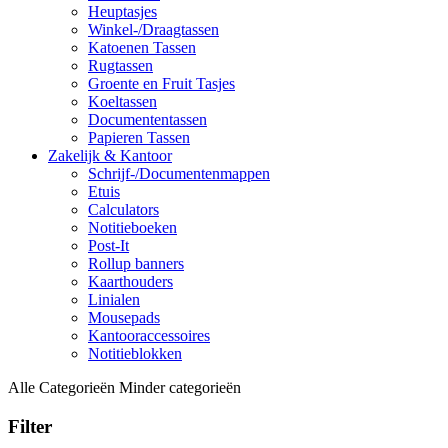
Heuptasjes
Winkel-/Draagtassen
Katoenen Tassen
Rugtassen
Groente en Fruit Tasjes
Koeltassen
Documententassen
Papieren Tassen
Zakelijk & Kantoor
Schrijf-/Documentenmappen
Etuis
Calculators
Notitieboeken
Post-It
Rollup banners
Kaarthouders
Linialen
Mousepads
Kantooraccessoires
Notitieblokken
Alle Categorieën
Minder categorieën
Filter