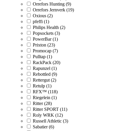
Orrefors Hunting (9)
Orrefors Jernverk (19)
Oxious (2)
pfeffi (1)
Philips Health (2)
Popsockets (3)
PowerBar (1)
Prixton (23)
Promocap (7)
Pulltap (1)
RackPack (20)
Rapunzel (1)
Rebottled (9)
Rettergut (2)
Retulp (1)
RFX™ (118)
Riegelein (1)
Ritter (28)
Ritter SPORT (11)
Roly WRK (12)
Russell Athletic (3)
Sabatier (6)