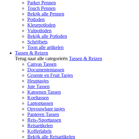
Parker Pennen
Touch Pennen
Bekijk alle Pennen
Potloden
Kleurpotloden
Vulpotloden
Bekijk alle Potloden
Schrijfsets
Toon alle artikelen
Tassen & Reizen
Terug naar alle categorieën
Tassen & Reizen
Canvas Tassen
Documententassen
Groente en Fruit Tasjes
Heuptasjes
Jute Tassen
Katoenen Tassen
Koeltassen
Laptoptassen
Opvouwbare tasjes
Papieren Tassen
Reis-/Sporttassen
Reisartikelen
Kofferlabels
Bekijk alle Reisartikelen