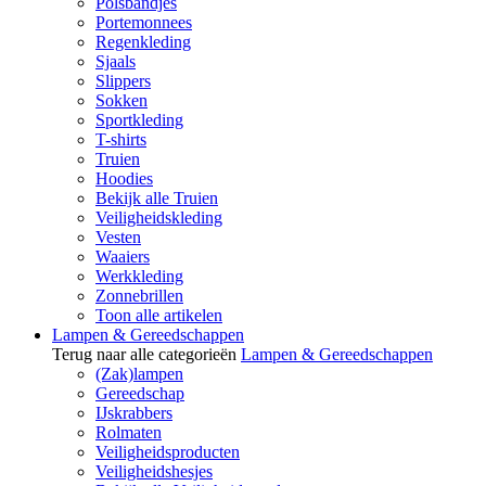
Polsbandjes
Portemonnees
Regenkleding
Sjaals
Slippers
Sokken
Sportkleding
T-shirts
Truien
Hoodies
Bekijk alle Truien
Veiligheidskleding
Vesten
Waaiers
Werkkleding
Zonnebrillen
Toon alle artikelen
Lampen & Gereedschappen
Terug naar alle categorieën
Lampen & Gereedschappen
(Zak)lampen
Gereedschap
IJskrabbers
Rolmaten
Veiligheidsproducten
Veiligheidshesjes