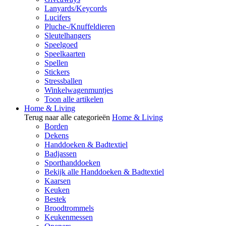
Lanyards/Keycords
Lucifers
Pluche-/Knuffeldieren
Sleutelhangers
Speelgoed
Speelkaarten
Spellen
Stickers
Stressballen
Winkelwagenmuntjes
Toon alle artikelen
Home & Living
Terug naar alle categorieën
Home & Living
Borden
Dekens
Handdoeken & Badtextiel
Badjassen
Sporthanddoeken
Bekijk alle Handdoeken & Badtextiel
Kaarsen
Keuken
Bestek
Broodtrommels
Keukenmessen