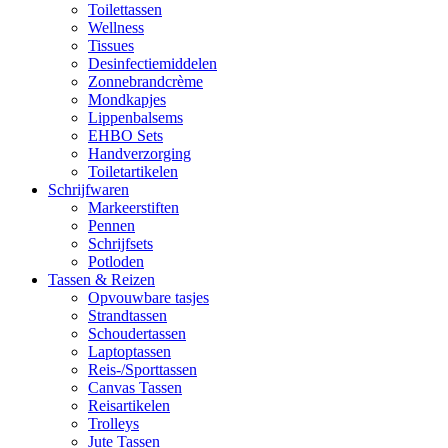
Toilettassen
Wellness
Tissues
Desinfectiemiddelen
Zonnebrandcrème
Mondkapjes
Lippenbalsems
EHBO Sets
Handverzorging
Toiletartikelen
Schrijfwaren
Markeerstiften
Pennen
Schrijfsets
Potloden
Tassen & Reizen
Opvouwbare tasjes
Strandtassen
Schoudertassen
Laptoptassen
Reis-/Sporttassen
Canvas Tassen
Reisartikelen
Trolleys
Jute Tassen