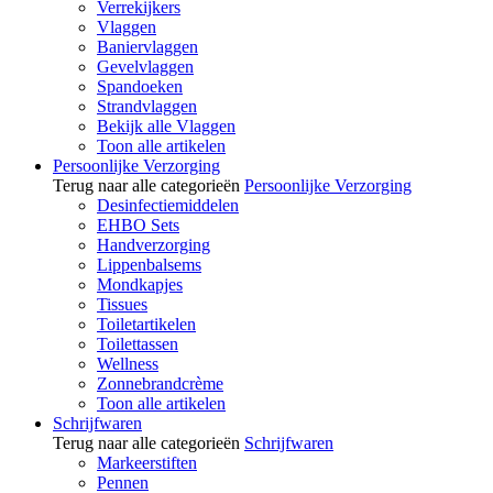
Verrekijkers
Vlaggen
Baniervlaggen
Gevelvlaggen
Spandoeken
Strandvlaggen
Bekijk alle Vlaggen
Toon alle artikelen
Persoonlijke Verzorging
Terug naar alle categorieën
Persoonlijke Verzorging
Desinfectiemiddelen
EHBO Sets
Handverzorging
Lippenbalsems
Mondkapjes
Tissues
Toiletartikelen
Toilettassen
Wellness
Zonnebrandcrème
Toon alle artikelen
Schrijfwaren
Terug naar alle categorieën
Schrijfwaren
Markeerstiften
Pennen