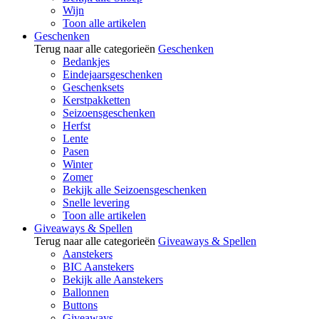
Wijn
Toon alle artikelen
Geschenken
Terug naar alle categorieën
Geschenken
Bedankjes
Eindejaarsgeschenken
Geschenksets
Kerstpakketten
Seizoensgeschenken
Herfst
Lente
Pasen
Winter
Zomer
Bekijk alle Seizoensgeschenken
Snelle levering
Toon alle artikelen
Giveaways & Spellen
Terug naar alle categorieën
Giveaways & Spellen
Aanstekers
BIC Aanstekers
Bekijk alle Aanstekers
Ballonnen
Buttons
Giveaways