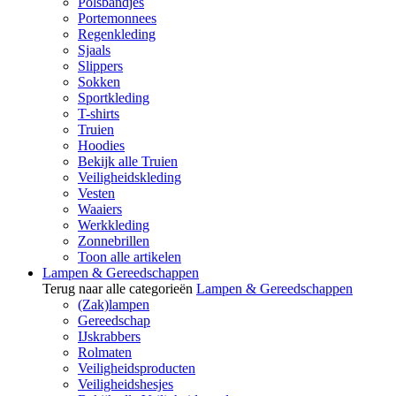
Polsbandjes
Portemonnees
Regenkleding
Sjaals
Slippers
Sokken
Sportkleding
T-shirts
Truien
Hoodies
Bekijk alle Truien
Veiligheidskleding
Vesten
Waaiers
Werkkleding
Zonnebrillen
Toon alle artikelen
Lampen & Gereedschappen
Terug naar alle categorieën
Lampen & Gereedschappen
(Zak)lampen
Gereedschap
IJskrabbers
Rolmaten
Veiligheidsproducten
Veiligheidshesjes