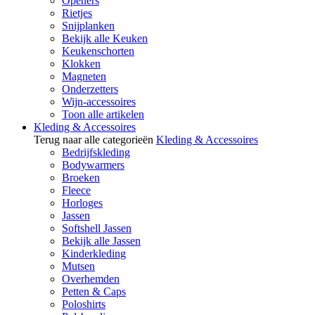
Openers
Rietjes
Snijplanken
Bekijk alle Keuken
Keukenschorten
Klokken
Magneten
Onderzetters
Wijn-accessoires
Toon alle artikelen
Kleding & Accessoires
Terug naar alle categorieën
Kleding & Accessoires
Bedrijfskleding
Bodywarmers
Broeken
Fleece
Horloges
Jassen
Softshell Jassen
Bekijk alle Jassen
Kinderkleding
Mutsen
Overhemden
Petten & Caps
Poloshirts