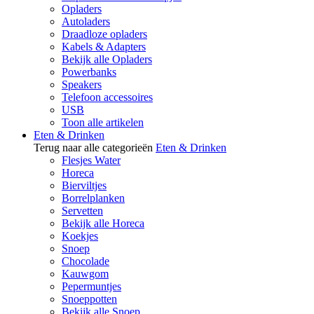
Opladers
Autoladers
Draadloze opladers
Kabels & Adapters
Bekijk alle Opladers
Powerbanks
Speakers
Telefoon accessoires
USB
Toon alle artikelen
Eten & Drinken
Terug naar alle categorieën
Eten & Drinken
Flesjes Water
Horeca
Bierviltjes
Borrelplanken
Servetten
Bekijk alle Horeca
Koekjes
Snoep
Chocolade
Kauwgom
Pepermuntjes
Snoeppotten
Bekijk alle Snoep