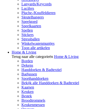
Lanyards/Keycords
Lucifers
Pluche-/Knuffeldieren
Sleutelhangers
Speelgoed
Speelkaarten
Spellen
Stickers
Stressballen
Winkelwagenmuntjes
Toon alle artikelen
Home & Living
Terug naar alle categorieën
Home & Living
Borden
Dekens
Handdoeken & Badtextiel
Badjassen
Sporthanddoeken
Bekijk alle Handdoeken & Badtextiel
Kaarsen
Keuken
Bestek
Broodtrommels
Keukenmessen