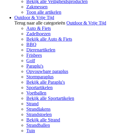
Bekijk alle Veiligheidsproducten
Zakmessen
Toon alle artikelen
Outdoor & Vrije Tijd
Terug naar alle categorieën
Outdoor & Vrije Tijd
Auto & Fiets
Zadelhoezen
Bekijk alle Auto & Fiets
BBQ
Dierenartikelen
Frisbees
Golf
Paraplu's
Opvouwbare paraplus
Stormparaplus
Bekijk alle Paraplu's
Sportartikelen
Voetballen
Bekijk alle Sportartikelen
Strand
Strandlakens
Strandstoelen
Bekijk alle Strand
Strandballen
Tuin