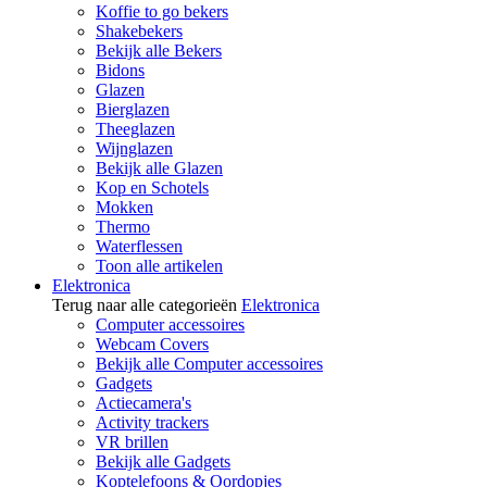
Koffie to go bekers
Shakebekers
Bekijk alle Bekers
Bidons
Glazen
Bierglazen
Theeglazen
Wijnglazen
Bekijk alle Glazen
Kop en Schotels
Mokken
Thermo
Waterflessen
Toon alle artikelen
Elektronica
Terug naar alle categorieën
Elektronica
Computer accessoires
Webcam Covers
Bekijk alle Computer accessoires
Gadgets
Actiecamera's
Activity trackers
VR brillen
Bekijk alle Gadgets
Koptelefoons & Oordopjes