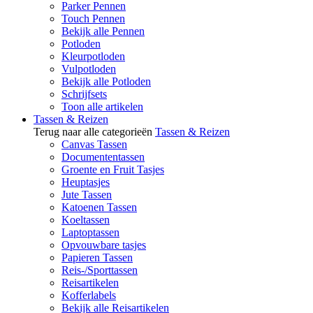
Parker Pennen
Touch Pennen
Bekijk alle Pennen
Potloden
Kleurpotloden
Vulpotloden
Bekijk alle Potloden
Schrijfsets
Toon alle artikelen
Tassen & Reizen
Terug naar alle categorieën
Tassen & Reizen
Canvas Tassen
Documententassen
Groente en Fruit Tasjes
Heuptasjes
Jute Tassen
Katoenen Tassen
Koeltassen
Laptoptassen
Opvouwbare tasjes
Papieren Tassen
Reis-/Sporttassen
Reisartikelen
Kofferlabels
Bekijk alle Reisartikelen