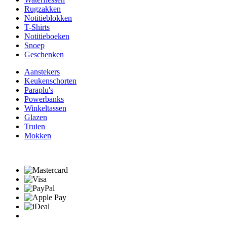
Rugzakken
Notitieblokken
T-Shirts
Notitieboeken
Snoep
Geschenken
Aanstekers
Keukenschorten
Paraplu's
Powerbanks
Winkeltassen
Glazen
Truien
Mokken