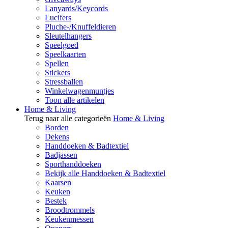
Lanyards/Keycords
Lucifers
Pluche-/Knuffeldieren
Sleutelhangers
Speelgoed
Speelkaarten
Spellen
Stickers
Stressballen
Winkelwagenmuntjes
Toon alle artikelen
Home & Living
Terug naar alle categorieën
Home & Living
Borden
Dekens
Handdoeken & Badtextiel
Badjassen
Sporthanddoeken
Bekijk alle Handdoeken & Badtextiel
Kaarsen
Keuken
Bestek
Broodtrommels
Keukenmessen