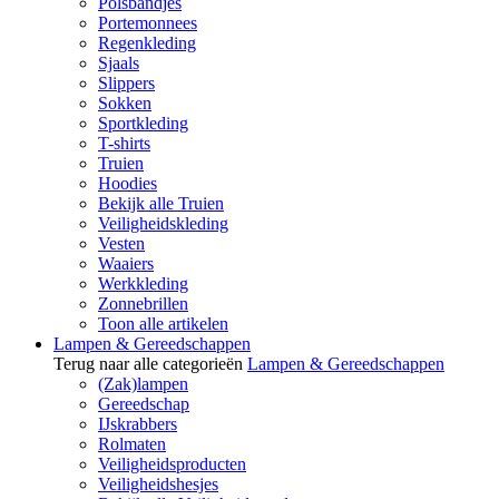
Polsbandjes
Portemonnees
Regenkleding
Sjaals
Slippers
Sokken
Sportkleding
T-shirts
Truien
Hoodies
Bekijk alle Truien
Veiligheidskleding
Vesten
Waaiers
Werkkleding
Zonnebrillen
Toon alle artikelen
Lampen & Gereedschappen
Terug naar alle categorieën
Lampen & Gereedschappen
(Zak)lampen
Gereedschap
IJskrabbers
Rolmaten
Veiligheidsproducten
Veiligheidshesjes