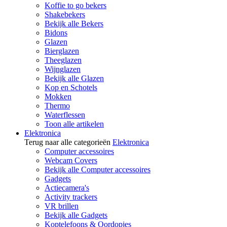
Koffie to go bekers
Shakebekers
Bekijk alle Bekers
Bidons
Glazen
Bierglazen
Theeglazen
Wijnglazen
Bekijk alle Glazen
Kop en Schotels
Mokken
Thermo
Waterflessen
Toon alle artikelen
Elektronica
Terug naar alle categorieën
Elektronica
Computer accessoires
Webcam Covers
Bekijk alle Computer accessoires
Gadgets
Actiecamera's
Activity trackers
VR brillen
Bekijk alle Gadgets
Koptelefoons & Oordopjes