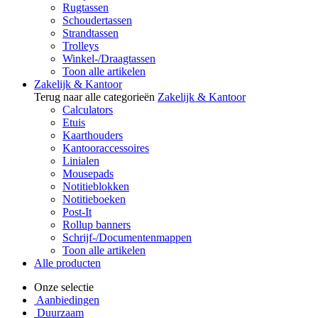
Rugtassen
Schoudertassen
Strandtassen
Trolleys
Winkel-/Draagtassen
Toon alle artikelen
Zakelijk & Kantoor
Terug naar alle categorieën
Zakelijk & Kantoor
Calculators
Etuis
Kaarthouders
Kantooraccessoires
Linialen
Mousepads
Notitieblokken
Notitieboeken
Post-It
Rollup banners
Schrijf-/Documentenmappen
Toon alle artikelen
Alle producten
Onze selectie
Aanbiedingen
Duurzaam