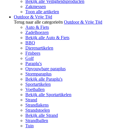
Bekijk alle Veiligheidsproducten
Zakmessen
Toon alle artikelen
Outdoor & Vrije Tijd
Terug naar alle categorieën
Outdoor & Vrije Tijd
Auto & Fiets
Zadelhoezen
Bekijk alle Auto & Fiets
BBQ
Dierenartikelen
Frisbees
Golf
Paraplu's
Opvouwbare paraplus
Stormparaplus
Bekijk alle Paraplu's
Sportartikelen
Voetballen
Bekijk alle Sportartikelen
Strand
Strandlakens
Strandstoelen
Bekijk alle Strand
Strandballen
Tuin