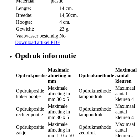
Materiaal:
plastic
Lengte:
14 cm.
Breedte:
14,50cm.
Hoogte:
4 cm.
Gewicht:
23 g.
Vaatwasser bestendig
No
Download artikel PDF
Opdruk informatie
Maximale
Maximaal
Opdrukpositie
afmeting in
Opdrukmethode
aantal
mm
kleuren
Maximale
Maximaal
Opdrukpositie
Opdrukmethode
afmeting in
aantal
linker pootje
tampondruk
mm
30 x 5
kleuren
4
Maximale
Maximaal
Opdrukpositie
Opdrukmethode
afmeting in
aantal
rechter pootje
tampondruk
mm
30 x 5
kleuren
4
Maximale
Maximaal
Opdrukpositie
Opdrukmethode
afmeting in
aantal
zakje
zeefdruk
mm
110 x 50
kleuren
-