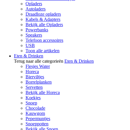
Opladers
Autoladers
Draadloze opladers
Kabels & Adapters
Bekijk alle Opladers
Powerbanks
Speakers
Telefoon accessoires
USB
Toon alle artikelen
Eten & Drinken
Terug naar alle categorieën
Eten & Drinken
Flesjes Water
Horeca
Bierviltjes
Borrelplanken
Servetten
Bekijk alle Horeca
Koekjes
Snoep
Chocolade
Kauwgom
Pepermuntjes
Snoeppotten
Bekijk alle Snoep