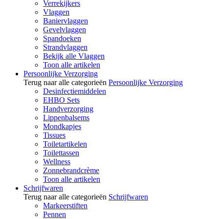
Verrekijkers
Vlaggen
Baniervlaggen
Gevelvlaggen
Spandoeken
Strandvlaggen
Bekijk alle Vlaggen
Toon alle artikelen
Persoonlijke Verzorging
Terug naar alle categorieën
Persoonlijke Verzorging
Desinfectiemiddelen
EHBO Sets
Handverzorging
Lippenbalsems
Mondkapjes
Tissues
Toiletartikelen
Toilettassen
Wellness
Zonnebrandcrème
Toon alle artikelen
Schrijfwaren
Terug naar alle categorieën
Schrijfwaren
Markeerstiften
Pennen