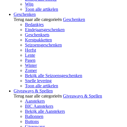
Wijn
Toon alle artikelen
Geschenken
Terug naar alle categorieën
Geschenken
Bedankjes
Eindejaarsgeschenken
Geschenksets
Kerstpakketten
Seizoensgeschenken
Herfst
Lente
Pasen
Winter
Zomer
Bekijk alle Seizoensgeschenken
Snelle levering
Toon alle artikelen
Giveaways & Spellen
Terug naar alle categorieën
Giveaways & Spellen
Aanstekers
BIC Aanstekers
Bekijk alle Aanstekers
Ballonnen
Buttons
Giveaways