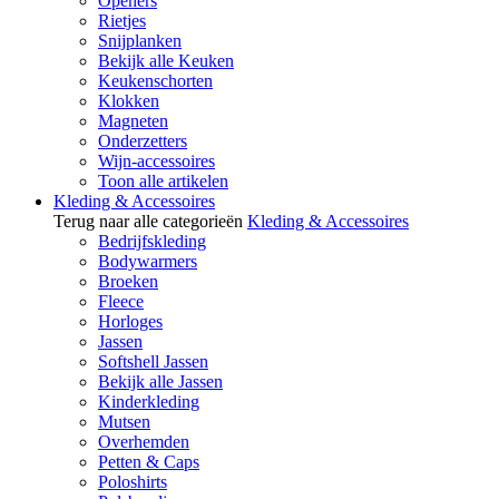
Openers
Rietjes
Snijplanken
Bekijk alle Keuken
Keukenschorten
Klokken
Magneten
Onderzetters
Wijn-accessoires
Toon alle artikelen
Kleding & Accessoires
Terug naar alle categorieën
Kleding & Accessoires
Bedrijfskleding
Bodywarmers
Broeken
Fleece
Horloges
Jassen
Softshell Jassen
Bekijk alle Jassen
Kinderkleding
Mutsen
Overhemden
Petten & Caps
Poloshirts