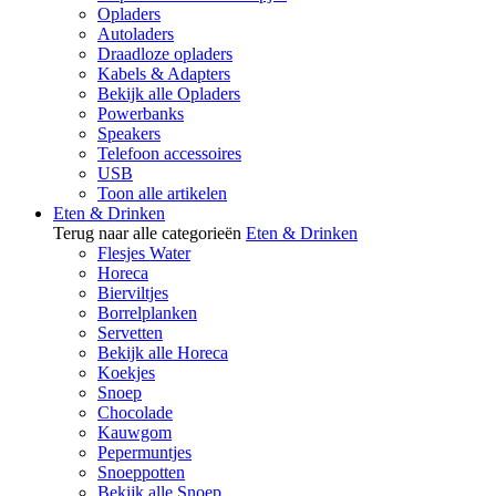
Opladers
Autoladers
Draadloze opladers
Kabels & Adapters
Bekijk alle Opladers
Powerbanks
Speakers
Telefoon accessoires
USB
Toon alle artikelen
Eten & Drinken
Terug naar alle categorieën
Eten & Drinken
Flesjes Water
Horeca
Bierviltjes
Borrelplanken
Servetten
Bekijk alle Horeca
Koekjes
Snoep
Chocolade
Kauwgom
Pepermuntjes
Snoeppotten
Bekijk alle Snoep