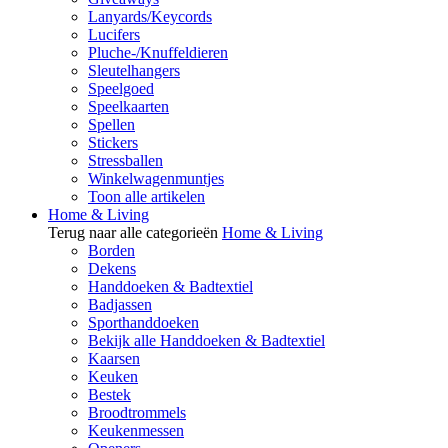
Lanyards/Keycords
Lucifers
Pluche-/Knuffeldieren
Sleutelhangers
Speelgoed
Speelkaarten
Spellen
Stickers
Stressballen
Winkelwagenmuntjes
Toon alle artikelen
Home & Living
Terug naar alle categorieën
Home & Living
Borden
Dekens
Handdoeken & Badtextiel
Badjassen
Sporthanddoeken
Bekijk alle Handdoeken & Badtextiel
Kaarsen
Keuken
Bestek
Broodtrommels
Keukenmessen