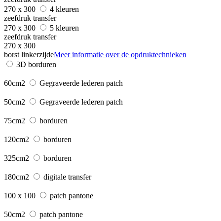
270 x 300
4 kleuren
zeefdruk transfer
270 x 300
5 kleuren
zeefdruk transfer
270 x 300
borst linkerzijde
Meer informatie over de opdruktechnieken
3D borduren
60cm2
Gegraveerde lederen patch
50cm2
Gegraveerde lederen patch
75cm2
borduren
120cm2
borduren
325cm2
borduren
180cm2
digitale transfer
100 x 100
patch pantone
50cm2
patch pantone