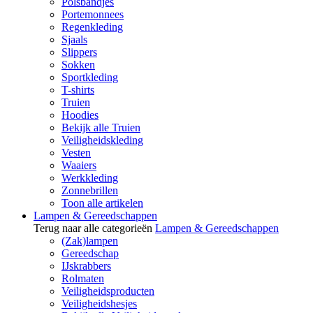
Polsbandjes
Portemonnees
Regenkleding
Sjaals
Slippers
Sokken
Sportkleding
T-shirts
Truien
Hoodies
Bekijk alle Truien
Veiligheidskleding
Vesten
Waaiers
Werkkleding
Zonnebrillen
Toon alle artikelen
Lampen & Gereedschappen
Terug naar alle categorieën
Lampen & Gereedschappen
(Zak)lampen
Gereedschap
IJskrabbers
Rolmaten
Veiligheidsproducten
Veiligheidshesjes