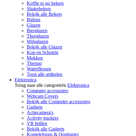
Koffie to go bekers
Shakebekers
Bekijk alle Bekers
Bidons
Glazen
Bierglazen
Theeglazen
Wijnglazen
Bekijk alle Glazen
Kop en Schotels
Mokken
Thermo
Waterflessen
Toon alle artikelen
Elektronica
Terug naar alle categorieën
Elektronica
Computer accessoires
Webcam Covers
Bekijk alle Computer accessoires
Gadgets
Actiecamera's
Activity trackers
VR brillen
Bekijk alle Gadgets
Koptelefoons & Oordopjes