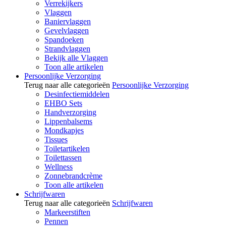
Verrekijkers
Vlaggen
Baniervlaggen
Gevelvlaggen
Spandoeken
Strandvlaggen
Bekijk alle Vlaggen
Toon alle artikelen
Persoonlijke Verzorging
Terug naar alle categorieën
Persoonlijke Verzorging
Desinfectiemiddelen
EHBO Sets
Handverzorging
Lippenbalsems
Mondkapjes
Tissues
Toiletartikelen
Toilettassen
Wellness
Zonnebrandcrème
Toon alle artikelen
Schrijfwaren
Terug naar alle categorieën
Schrijfwaren
Markeerstiften
Pennen