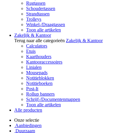
Rugtassen
Schoudertassen
Strandtassen
Trolleys
Winkel-/Draagtassen
Toon alle artikelen
Zakelijk & Kantoor
Terug naar alle categorieën
Zakelijk & Kantoor
Calculators
Etuis
Kaarthouders
Kantooraccessoires
Linialen
Mousepads
Notitieblokken
Notitieboeken
Post-It
Rollup banners
Schrijf-/Documentenmappen
Toon alle artikelen
Alle producten
Onze selectie
Aanbiedingen
Duurzaam