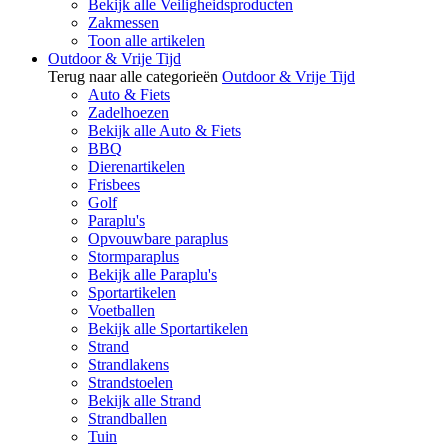
Bekijk alle Veiligheidsproducten
Zakmessen
Toon alle artikelen
Outdoor & Vrije Tijd
Terug naar alle categorieën
Outdoor & Vrije Tijd
Auto & Fiets
Zadelhoezen
Bekijk alle Auto & Fiets
BBQ
Dierenartikelen
Frisbees
Golf
Paraplu's
Opvouwbare paraplus
Stormparaplus
Bekijk alle Paraplu's
Sportartikelen
Voetballen
Bekijk alle Sportartikelen
Strand
Strandlakens
Strandstoelen
Bekijk alle Strand
Strandballen
Tuin