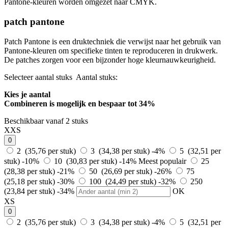
Pantone-kleuren worden omgezet naar CMYK.
patch pantone
Patch Pantone is een druktechniek die verwijst naar het gebruik van
Pantone-kleuren om specifieke tinten te reproduceren in drukwerk.
De patches zorgen voor een bijzonder hoge kleurnauwkeurigheid.
Selecteer aantal stuks
Aantal stuks:
Kies je aantal
Combineren is mogelijk en
bespaar tot 34%
Beschikbaar vanaf 2 stuks
XXS
0
2 (35,76 per stuk)
3 (34,38 per stuk)
-4%
5 (32,51 per
stuk)
-10%
10 (30,83 per stuk)
-14%
Meest populair
25
(28,38 per stuk)
-21%
50 (26,69 per stuk)
-26%
75
(25,18 per stuk)
-30%
100 (24,49 per stuk)
-32%
250
(23,84 per stuk)
-34%
OK
XS
0
2 (35,76 per stuk)
3 (34,38 per stuk)
-4%
5 (32,51 per