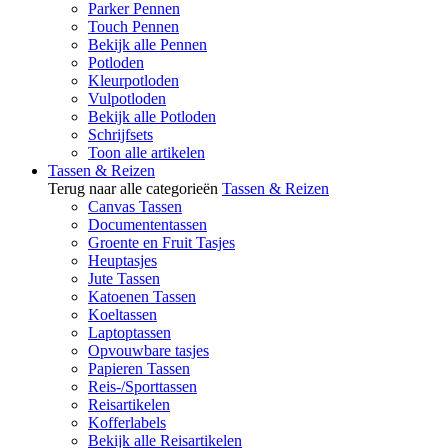
Parker Pennen
Touch Pennen
Bekijk alle Pennen
Potloden
Kleurpotloden
Vulpotloden
Bekijk alle Potloden
Schrijfsets
Toon alle artikelen
Tassen & Reizen
Terug naar alle categorieën
Tassen & Reizen
Canvas Tassen
Documententassen
Groente en Fruit Tasjes
Heuptasjes
Jute Tassen
Katoenen Tassen
Koeltassen
Laptoptassen
Opvouwbare tasjes
Papieren Tassen
Reis-/Sporttassen
Reisartikelen
Kofferlabels
Bekijk alle Reisartikelen