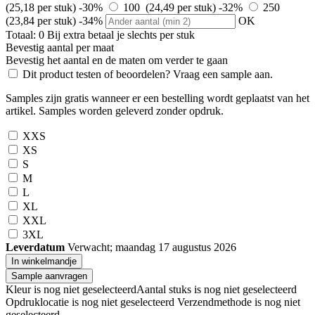
(25,18 per stuk)
-30%
100 (24,49 per stuk)
-32%
250
(23,84 per stuk)
-34%
OK
Totaal:
0
Bij
extra betaal je slechts
per stuk
Bevestig aantal per maat
Bevestig het aantal en de maten om verder te gaan
Dit product testen of beoordelen? Vraag een sample aan.
Samples zijn gratis wanneer er een bestelling wordt geplaatst van het
artikel. Samples worden geleverd zonder opdruk.
XXS
XS
S
M
L
XL
XXL
3XL
Leverdatum
Verwacht; maandag 17 augustus 2026
In winkelmandje
Sample aanvragen
Kleur is nog niet geselecteerd
Aantal stuks is nog niet geselecteerd
Opdruklocatie is nog niet geselecteerd
Verzendmethode is nog niet
geselecteerd