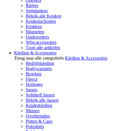
Openers
Rietjes
Snijplanken
Bekijk alle Keuken
Keukenschorten
Klokken
Magneten
Onderzetters
Wijn-accessoires
Toon alle artikelen
Kleding & Accessoires
Terug naar alle categorieën
Kleding & Accessoires
Bedrijfskleding
Bodywarmers
Broeken
Fleece
Horloges
Jassen
Softshell Jassen
Bekijk alle Jassen
Kinderkleding
Mutsen
Overhemden
Petten & Caps
Poloshirts