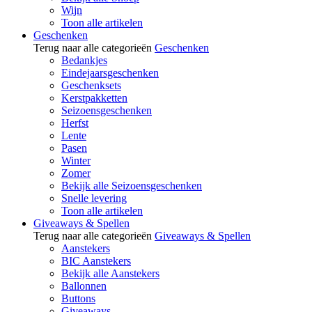
Wijn
Toon alle artikelen
Geschenken
Terug naar alle categorieën
Geschenken
Bedankjes
Eindejaarsgeschenken
Geschenksets
Kerstpakketten
Seizoensgeschenken
Herfst
Lente
Pasen
Winter
Zomer
Bekijk alle Seizoensgeschenken
Snelle levering
Toon alle artikelen
Giveaways & Spellen
Terug naar alle categorieën
Giveaways & Spellen
Aanstekers
BIC Aanstekers
Bekijk alle Aanstekers
Ballonnen
Buttons
Giveaways