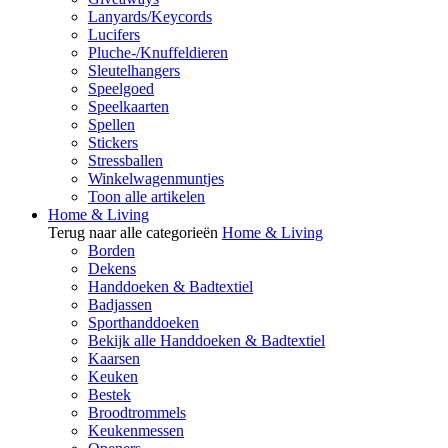
Lanyards/Keycords
Lucifers
Pluche-/Knuffeldieren
Sleutelhangers
Speelgoed
Speelkaarten
Spellen
Stickers
Stressballen
Winkelwagenmuntjes
Toon alle artikelen
Home & Living
Terug naar alle categorieën
Home & Living
Borden
Dekens
Handdoeken & Badtextiel
Badjassen
Sporthanddoeken
Bekijk alle Handdoeken & Badtextiel
Kaarsen
Keuken
Bestek
Broodtrommels
Keukenmessen