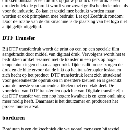
drukken ontstaat er een afdruk op jouw product. Zeefdruk is een
druktechniek die gebruikt wordt voor zowel grafische doeleinden als
voor de industrie. Zo kan er textiel mee bedrukt worden maar
worden er ook printplaten mee bedrukt. Let op! Zeefdruk rondom:
Door de rotatie van de drukmachine is de plaatsing van het logo niet
altijd gelijk uitgelijnd.
DTF Transfer
Bij DTF transferdruk wordt de print op een op een speciale film
aangebracht door middel van digitaal druk. Vervolgens wordt het te
bedrukken artikel tezamen met de transfer in een pers op hoge
temperatuur tegen elkaar aangedrukt. Tijdens dit proces zorgen de
druk en de hitte ervoor dat de inkt op het transferpapier loslaat en
zich hecht op het product. DTF transferdruk leent zich uitstekend
voor gedetailleerde opdrukken in meerdere kleuren en is geschikt
voor de meeste voorkomende artikelen met een vlak deel. De
voordelen van DTF transfer ten opzichte van Digitale transfer zijn
dat DTF transfer van een nog hogere kwaliteit is en geen omlijning
meer nodig heeft. Daarnaast is het duurzamer en produceert het
proces minder afval.
borduren
Borduren is een druktechniek die we vooral toepassen bij textiel.