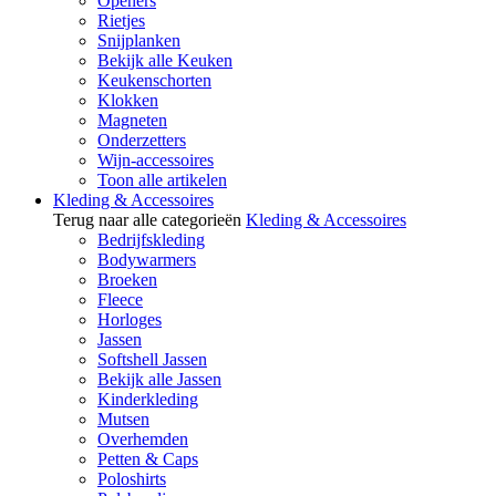
Openers
Rietjes
Snijplanken
Bekijk alle Keuken
Keukenschorten
Klokken
Magneten
Onderzetters
Wijn-accessoires
Toon alle artikelen
Kleding & Accessoires
Terug naar alle categorieën
Kleding & Accessoires
Bedrijfskleding
Bodywarmers
Broeken
Fleece
Horloges
Jassen
Softshell Jassen
Bekijk alle Jassen
Kinderkleding
Mutsen
Overhemden
Petten & Caps
Poloshirts