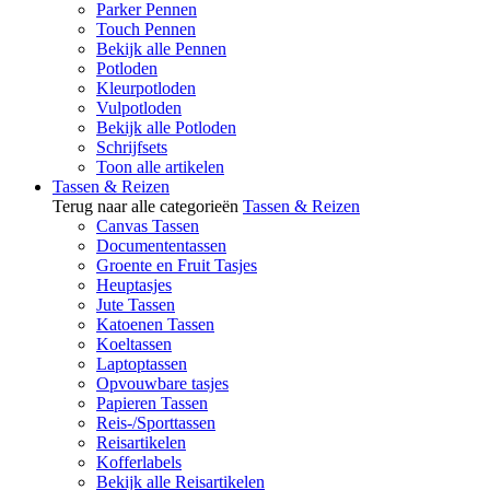
Parker Pennen
Touch Pennen
Bekijk alle Pennen
Potloden
Kleurpotloden
Vulpotloden
Bekijk alle Potloden
Schrijfsets
Toon alle artikelen
Tassen & Reizen
Terug naar alle categorieën
Tassen & Reizen
Canvas Tassen
Documententassen
Groente en Fruit Tasjes
Heuptasjes
Jute Tassen
Katoenen Tassen
Koeltassen
Laptoptassen
Opvouwbare tasjes
Papieren Tassen
Reis-/Sporttassen
Reisartikelen
Kofferlabels
Bekijk alle Reisartikelen