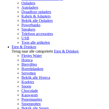
Opladers
Autoladers
Draadloze opladers
Kabels & Adapters
Bekijk alle Opladers
Powerbanks
Speakers
Telefoon accessoires
USB
Toon alle artikelen
Eten & Drinken
Terug naar alle categorieën
Eten & Drinken
Flesjes Water
Horeca
Bierviltjes
Borrelplanken
Servetten
Bekijk alle Horeca
Koekjes
Snoep
Chocolade
Kauwgom
Pepermuntjes
Snoeppotten
Bekijk alle Snoep