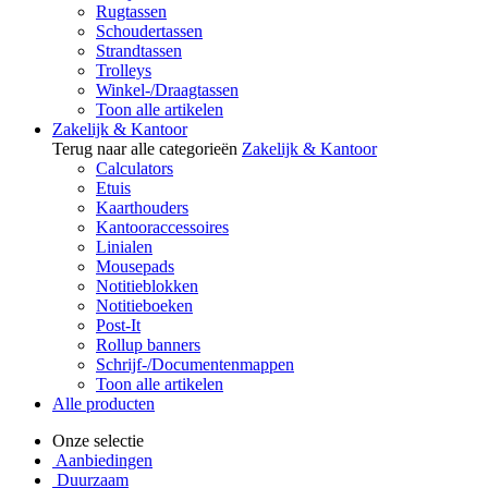
Rugtassen
Schoudertassen
Strandtassen
Trolleys
Winkel-/Draagtassen
Toon alle artikelen
Zakelijk & Kantoor
Terug naar alle categorieën
Zakelijk & Kantoor
Calculators
Etuis
Kaarthouders
Kantooraccessoires
Linialen
Mousepads
Notitieblokken
Notitieboeken
Post-It
Rollup banners
Schrijf-/Documentenmappen
Toon alle artikelen
Alle producten
Onze selectie
Aanbiedingen
Duurzaam