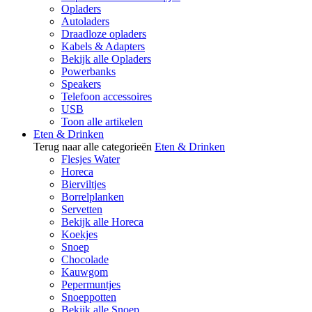
Opladers
Autoladers
Draadloze opladers
Kabels & Adapters
Bekijk alle Opladers
Powerbanks
Speakers
Telefoon accessoires
USB
Toon alle artikelen
Eten & Drinken
Terug naar alle categorieën
Eten & Drinken
Flesjes Water
Horeca
Bierviltjes
Borrelplanken
Servetten
Bekijk alle Horeca
Koekjes
Snoep
Chocolade
Kauwgom
Pepermuntjes
Snoeppotten
Bekijk alle Snoep