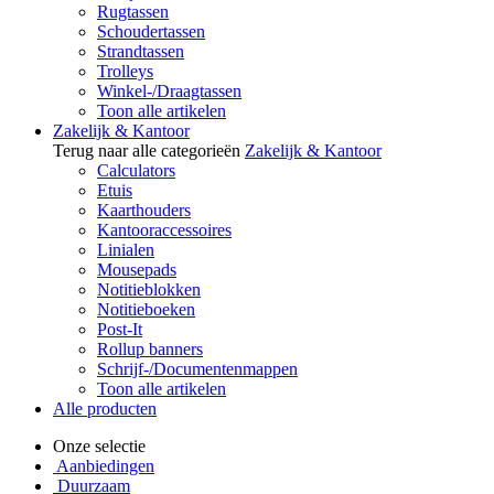
Rugtassen
Schoudertassen
Strandtassen
Trolleys
Winkel-/Draagtassen
Toon alle artikelen
Zakelijk & Kantoor
Terug naar alle categorieën
Zakelijk & Kantoor
Calculators
Etuis
Kaarthouders
Kantooraccessoires
Linialen
Mousepads
Notitieblokken
Notitieboeken
Post-It
Rollup banners
Schrijf-/Documentenmappen
Toon alle artikelen
Alle producten
Onze selectie
Aanbiedingen
Duurzaam