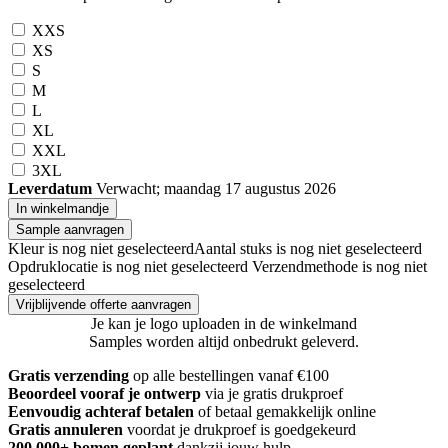
XXS
XS
S
M
L
XL
XXL
3XL
Leverdatum
Verwacht; maandag 17 augustus 2026
In winkelmandje
Sample aanvragen
Kleur is nog niet geselecteerd
Aantal stuks is nog niet geselecteerd
Opdruklocatie is nog niet geselecteerd
Verzendmethode is nog niet
geselecteerd
Vrijblijvende offerte aanvragen
Je kan je logo uploaden in de winkelmand
Samples worden altijd onbedrukt geleverd.
Gratis verzending
op alle bestellingen vanaf €100
Beoordeel vooraf je ontwerp
via je gratis drukproef
Eenvoudig achteraf betalen
of betaal gemakkelijk online
Gratis annuleren
voordat je drukproef is goedgekeurd
200.000+ bomen geplant
dankzij jouw hulp