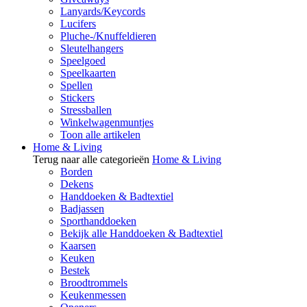
Lanyards/Keycords
Lucifers
Pluche-/Knuffeldieren
Sleutelhangers
Speelgoed
Speelkaarten
Spellen
Stickers
Stressballen
Winkelwagenmuntjes
Toon alle artikelen
Home & Living
Terug naar alle categorieën
Home & Living
Borden
Dekens
Handdoeken & Badtextiel
Badjassen
Sporthanddoeken
Bekijk alle Handdoeken & Badtextiel
Kaarsen
Keuken
Bestek
Broodtrommels
Keukenmessen