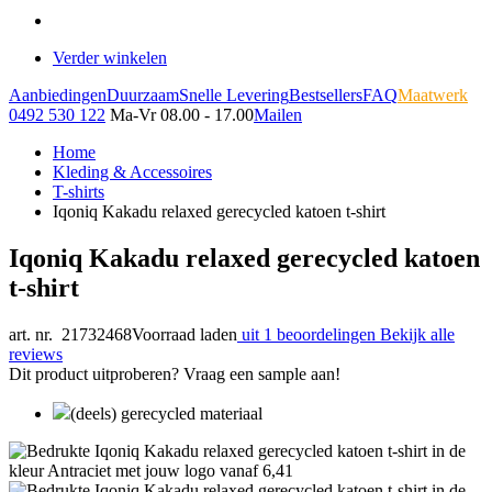
Verder winkelen
Aanbiedingen
Duurzaam
Snelle Levering
Bestsellers
FAQ
Maatwerk
0492 530 122
Ma-Vr 08.00 - 17.00
Mailen
Home
Kleding & Accessoires
T-shirts
Iqoniq Kakadu relaxed gerecycled katoen t-shirt
Iqoniq Kakadu relaxed gerecycled katoen
t-shirt
art. nr. 21732468
Voorraad laden
uit 1 beoordelingen
Bekijk alle
reviews
Dit product uitproberen? Vraag een sample aan!
(deels) gerecycled materiaal