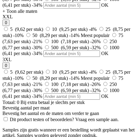
(6,41 per stuk)
-34%
OK
+ Toon alle maten
XXL
0
5 (9,62 per stuk)
10 (9,25 per stuk)
-4%
25 (8,75 per
stuk)
-10%
50 (8,29 per stuk)
-14%
Meest populair
75
(7,63 per stuk)
-21%
100 (7,18 per stuk)
-26%
250
(6,77 per stuk)
-30%
500 (6,59 per stuk)
-32%
1000
(6,41 per stuk)
-34%
OK
3XL
0
5 (9,62 per stuk)
10 (9,25 per stuk)
-4%
25 (8,75 per
stuk)
-10%
50 (8,29 per stuk)
-14%
Meest populair
75
(7,63 per stuk)
-21%
100 (7,18 per stuk)
-26%
250
(6,77 per stuk)
-30%
500 (6,59 per stuk)
-32%
1000
(6,41 per stuk)
-34%
OK
Totaal:
0
Bij
extra betaal je slechts
per stuk
Bevestig aantal per maat
Bevestig het aantal en de maten om verder te gaan
Dit product testen of beoordelen? Vraag een sample aan.
Samples zijn gratis wanneer er een bestelling wordt geplaatst van het
artikel. Samples worden geleverd zonder opdruk.