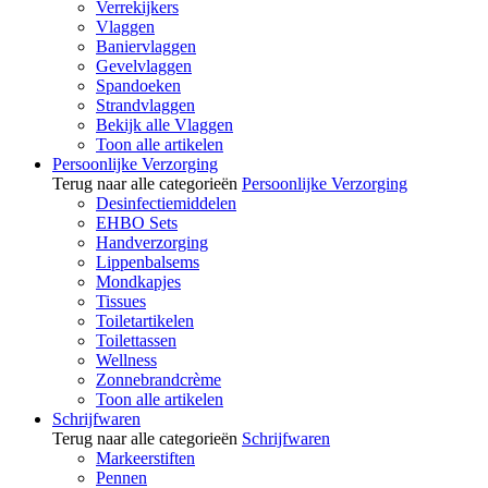
Verrekijkers
Vlaggen
Baniervlaggen
Gevelvlaggen
Spandoeken
Strandvlaggen
Bekijk alle Vlaggen
Toon alle artikelen
Persoonlijke Verzorging
Terug naar alle categorieën
Persoonlijke Verzorging
Desinfectiemiddelen
EHBO Sets
Handverzorging
Lippenbalsems
Mondkapjes
Tissues
Toiletartikelen
Toilettassen
Wellness
Zonnebrandcrème
Toon alle artikelen
Schrijfwaren
Terug naar alle categorieën
Schrijfwaren
Markeerstiften
Pennen