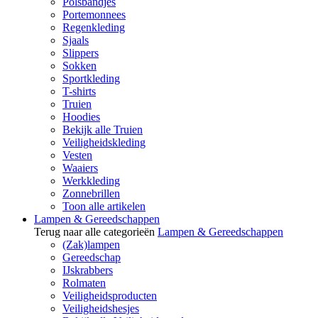
Polsbandjes
Portemonnees
Regenkleding
Sjaals
Slippers
Sokken
Sportkleding
T-shirts
Truien
Hoodies
Bekijk alle Truien
Veiligheidskleding
Vesten
Waaiers
Werkkleding
Zonnebrillen
Toon alle artikelen
Lampen & Gereedschappen
Terug naar alle categorieën
Lampen & Gereedschappen
(Zak)lampen
Gereedschap
IJskrabbers
Rolmaten
Veiligheidsproducten
Veiligheidshesjes