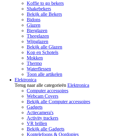
Koffie to go bekers
Shakebekers
Bekijk alle Bekers
Bidons
Glazen
Bierglazen
Theeglazen
Wijnglazen
Bekijk alle Glazen
Kop en Schotels
Mokken
Thermo
Waterflessen
Toon alle artikelen
Elektronica
Terug naar alle categorieën
Elektronica
Computer accessoires
Webcam Covers
Bekijk alle Computer accessoires
Gadgets
Actiecamera's
Activity trackers
VR brillen
Bekijk alle Gadgets
Koptelefoons & Oordopjes