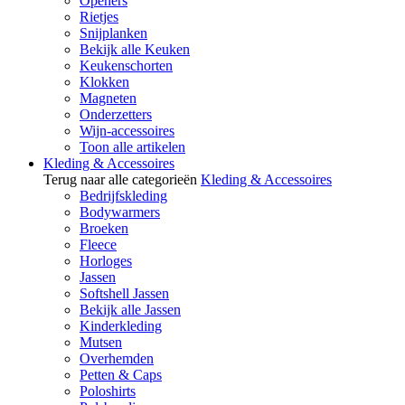
Openers
Rietjes
Snijplanken
Bekijk alle Keuken
Keukenschorten
Klokken
Magneten
Onderzetters
Wijn-accessoires
Toon alle artikelen
Kleding & Accessoires
Terug naar alle categorieën
Kleding & Accessoires
Bedrijfskleding
Bodywarmers
Broeken
Fleece
Horloges
Jassen
Softshell Jassen
Bekijk alle Jassen
Kinderkleding
Mutsen
Overhemden
Petten & Caps
Poloshirts