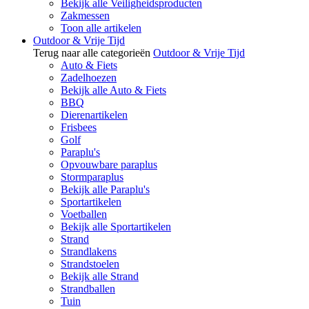
Bekijk alle Veiligheidsproducten
Zakmessen
Toon alle artikelen
Outdoor & Vrije Tijd
Terug naar alle categorieën
Outdoor & Vrije Tijd
Auto & Fiets
Zadelhoezen
Bekijk alle Auto & Fiets
BBQ
Dierenartikelen
Frisbees
Golf
Paraplu's
Opvouwbare paraplus
Stormparaplus
Bekijk alle Paraplu's
Sportartikelen
Voetballen
Bekijk alle Sportartikelen
Strand
Strandlakens
Strandstoelen
Bekijk alle Strand
Strandballen
Tuin