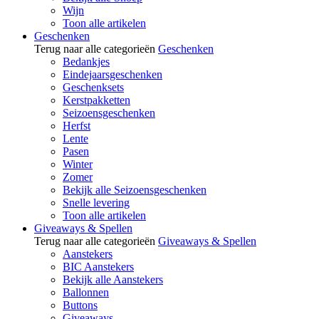
Wijn
Toon alle artikelen
Geschenken
Terug naar alle categorieën
Geschenken
Bedankjes
Eindejaarsgeschenken
Geschenksets
Kerstpakketten
Seizoensgeschenken
Herfst
Lente
Pasen
Winter
Zomer
Bekijk alle Seizoensgeschenken
Snelle levering
Toon alle artikelen
Giveaways & Spellen
Terug naar alle categorieën
Giveaways & Spellen
Aanstekers
BIC Aanstekers
Bekijk alle Aanstekers
Ballonnen
Buttons
Giveaways