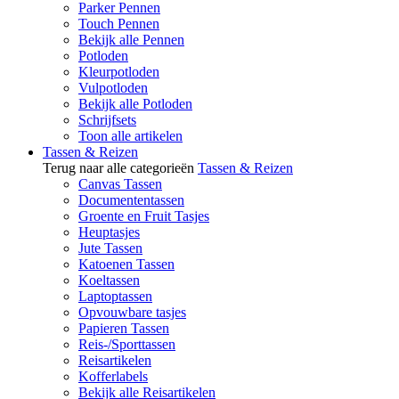
Parker Pennen
Touch Pennen
Bekijk alle Pennen
Potloden
Kleurpotloden
Vulpotloden
Bekijk alle Potloden
Schrijfsets
Toon alle artikelen
Tassen & Reizen
Terug naar alle categorieën
Tassen & Reizen
Canvas Tassen
Documententassen
Groente en Fruit Tasjes
Heuptasjes
Jute Tassen
Katoenen Tassen
Koeltassen
Laptoptassen
Opvouwbare tasjes
Papieren Tassen
Reis-/Sporttassen
Reisartikelen
Kofferlabels
Bekijk alle Reisartikelen