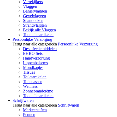
Verrekijkers
Vlaggen
Baniervlaggen
Gevelvlaggen
Spandoeken
Strandvlaggen
Bekijk alle Vlaggen
Toon alle artikelen
Persoonlijke Verzorging
Terug naar alle categorieën
Persoonlijke Verzorging
Desinfectiemiddelen
EHBO Sets
Handverzorging
Lippenbalsems
Mondkapjes
Tissues
Toiletartikelen
Toilettassen
Wellness
Zonnebrandcrème
Toon alle artikelen
Schrijfwaren
Terug naar alle categorieën
Schrijfwaren
Markeerstiften
Pennen