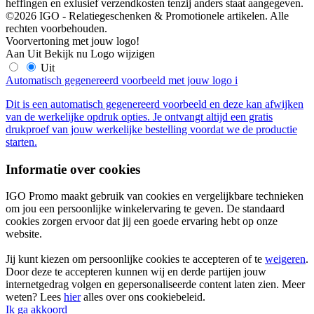
heffingen en exlusief verzendkosten tenzij anders staat aangegeven.
©2026 IGO - Relatiegeschenken & Promotionele artikelen. Alle
rechten voorbehouden.
Voorvertoning met jouw logo!
Aan
Uit
Bekijk nu
Logo wijzigen
Uit
Automatisch gegenereerd voorbeeld met jouw logo
i
Dit is een automatisch gegenereerd voorbeeld en deze kan afwijken
van de werkelijke opdruk opties. Je ontvangt altijd een gratis
drukproef van jouw werkelijke bestelling voordat we de productie
starten.
Informatie over cookies
IGO Promo maakt gebruik van cookies en vergelijkbare technieken
om jou een persoonlijke winkelervaring te geven. De standaard
cookies zorgen ervoor dat jij een goede ervaring hebt op onze
website.
Jij kunt kiezen om persoonlijke cookies te accepteren of te
weigeren
.
Door deze te accepteren kunnen wij en derde partijen jouw
internetgedrag volgen en gepersonaliseerde content laten zien. Meer
weten? Lees
hier
alles over ons cookiebeleid.
Ik ga akkoord