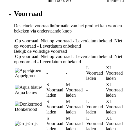
mm
100 x 80
kleuren
5
Voorraad
De actuele voorraadinformatie van het product kan worden
bekeken via onderstaande knop
Op voorraad
Niet op voorraad - Leverdatum bekend
Niet
op voorraad - Leverdatum onbekend
Bekijk de volledige voorraad
Op voorraad
Niet op voorraad - Leverdatum bekend
Niet
op voorraad - Leverdatum onbekend
L
XL
-
-
Voorraad
Voorraad
Appelgroen
laden
laden
S
M
XL
Voorraad
Voorraad
-
Voorraad
Aqua blauw
laden
laden
laden
S
M
L
XL
Voorraad
Voorraad
Voorraad
Voorraad
Donkerrood
laden
laden
laden
laden
S
M
L
XL
Grijs
Voorraad
Voorraad
Voorraad
Voorraad
laden
laden
laden
laden