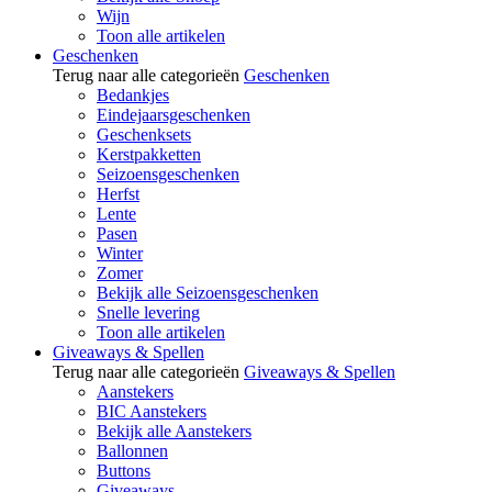
Wijn
Toon alle artikelen
Geschenken
Terug naar alle categorieën
Geschenken
Bedankjes
Eindejaarsgeschenken
Geschenksets
Kerstpakketten
Seizoensgeschenken
Herfst
Lente
Pasen
Winter
Zomer
Bekijk alle Seizoensgeschenken
Snelle levering
Toon alle artikelen
Giveaways & Spellen
Terug naar alle categorieën
Giveaways & Spellen
Aanstekers
BIC Aanstekers
Bekijk alle Aanstekers
Ballonnen
Buttons
Giveaways