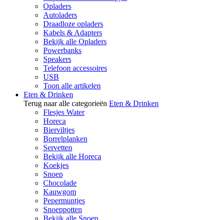
Opladers
Autoladers
Draadloze opladers
Kabels & Adapters
Bekijk alle Opladers
Powerbanks
Speakers
Telefoon accessoires
USB
Toon alle artikelen
Eten & Drinken
Terug naar alle categorieën
Eten & Drinken
Flesjes Water
Horeca
Bierviltjes
Borrelplanken
Servetten
Bekijk alle Horeca
Koekjes
Snoep
Chocolade
Kauwgom
Pepermuntjes
Snoeppotten
Bekijk alle Snoep