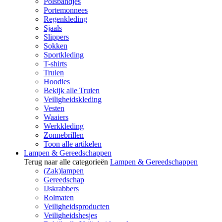
Polsbandjes
Portemonnees
Regenkleding
Sjaals
Slippers
Sokken
Sportkleding
T-shirts
Truien
Hoodies
Bekijk alle Truien
Veiligheidskleding
Vesten
Waaiers
Werkkleding
Zonnebrillen
Toon alle artikelen
Lampen & Gereedschappen
Terug naar alle categorieën
Lampen & Gereedschappen
(Zak)lampen
Gereedschap
IJskrabbers
Rolmaten
Veiligheidsproducten
Veiligheidshesjes