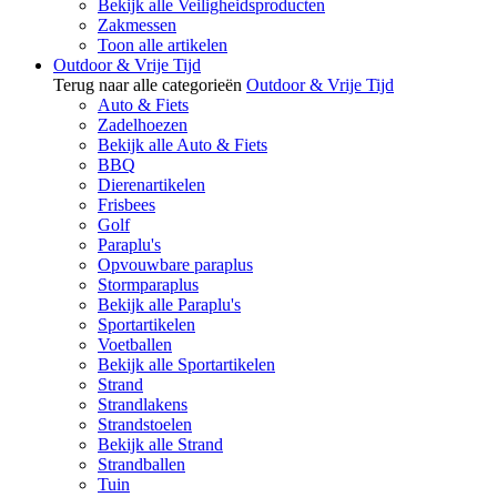
Bekijk alle Veiligheidsproducten
Zakmessen
Toon alle artikelen
Outdoor & Vrije Tijd
Terug naar alle categorieën
Outdoor & Vrije Tijd
Auto & Fiets
Zadelhoezen
Bekijk alle Auto & Fiets
BBQ
Dierenartikelen
Frisbees
Golf
Paraplu's
Opvouwbare paraplus
Stormparaplus
Bekijk alle Paraplu's
Sportartikelen
Voetballen
Bekijk alle Sportartikelen
Strand
Strandlakens
Strandstoelen
Bekijk alle Strand
Strandballen
Tuin