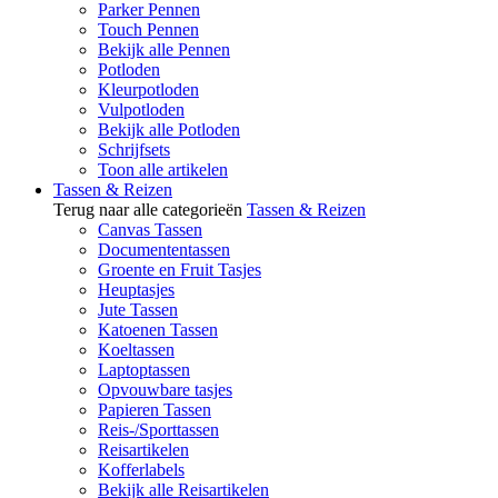
Parker Pennen
Touch Pennen
Bekijk alle Pennen
Potloden
Kleurpotloden
Vulpotloden
Bekijk alle Potloden
Schrijfsets
Toon alle artikelen
Tassen & Reizen
Terug naar alle categorieën
Tassen & Reizen
Canvas Tassen
Documententassen
Groente en Fruit Tasjes
Heuptasjes
Jute Tassen
Katoenen Tassen
Koeltassen
Laptoptassen
Opvouwbare tasjes
Papieren Tassen
Reis-/Sporttassen
Reisartikelen
Kofferlabels
Bekijk alle Reisartikelen