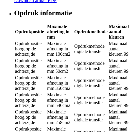
Download artikel PDF
Opdruk informatie
Maximale
Maximaal
Opdrukpositie
afmeting in
Opdrukmethode
aantal
mm
kleuren
Opdrukpositie
Maximale
Maximaal
Opdrukmethode
hoog op de
afmeting in
aantal
digitale transfer
achterzijde
mm
100cm2
kleuren
99
Opdrukpositie
Maximale
Maximaal
Opdrukmethode
hoog op de
afmeting in
aantal
digitale transfer
achterzijde
mm
50cm2
kleuren
99
Opdrukpositie
Maximale
Maximaal
Opdrukmethode
hoog op de
afmeting in
aantal
digitale transfer
achterzijde
mm
350cm2
kleuren
99
Opdrukpositie
Maximale
Maximaal
Opdrukmethode
hoog op de
afmeting in
aantal
digitale transfer
achterzijde
mm
546cm2
kleuren
99
Opdrukpositie
Maximale
Maximaal
Opdrukmethode
hoog op de
afmeting in
aantal
digitale transfer
achterzijde
mm
258cm2
kleuren
99
Opdrukpositie
Maximale
Maximaal
Opdrukmethode