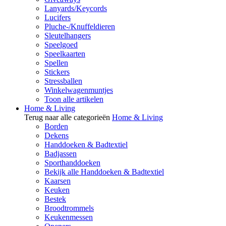
Lanyards/Keycords
Lucifers
Pluche-/Knuffeldieren
Sleutelhangers
Speelgoed
Speelkaarten
Spellen
Stickers
Stressballen
Winkelwagenmuntjes
Toon alle artikelen
Home & Living
Terug naar alle categorieën
Home & Living
Borden
Dekens
Handdoeken & Badtextiel
Badjassen
Sporthanddoeken
Bekijk alle Handdoeken & Badtextiel
Kaarsen
Keuken
Bestek
Broodtrommels
Keukenmessen