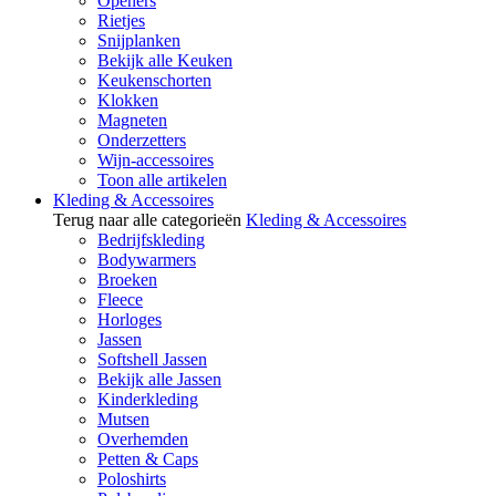
Openers
Rietjes
Snijplanken
Bekijk alle Keuken
Keukenschorten
Klokken
Magneten
Onderzetters
Wijn-accessoires
Toon alle artikelen
Kleding & Accessoires
Terug naar alle categorieën
Kleding & Accessoires
Bedrijfskleding
Bodywarmers
Broeken
Fleece
Horloges
Jassen
Softshell Jassen
Bekijk alle Jassen
Kinderkleding
Mutsen
Overhemden
Petten & Caps
Poloshirts