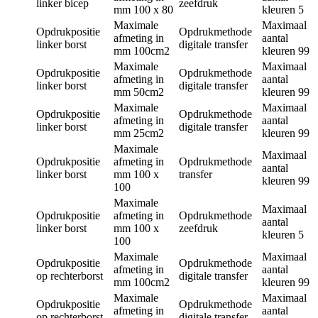
linker bicep
zeefdruk
mm
100 x 80
kleuren
5
Maximale
Maximaal
Opdrukpositie
Opdrukmethode
afmeting in
aantal
linker borst
digitale transfer
mm
100cm2
kleuren
99
Maximale
Maximaal
Opdrukpositie
Opdrukmethode
afmeting in
aantal
linker borst
digitale transfer
mm
50cm2
kleuren
99
Maximale
Maximaal
Opdrukpositie
Opdrukmethode
afmeting in
aantal
linker borst
digitale transfer
mm
25cm2
kleuren
99
Maximale
Maximaal
Opdrukpositie
afmeting in
Opdrukmethode
aantal
linker borst
mm
100 x
transfer
kleuren
99
100
Maximale
Maximaal
Opdrukpositie
afmeting in
Opdrukmethode
aantal
linker borst
mm
100 x
zeefdruk
kleuren
5
100
Maximale
Maximaal
Opdrukpositie
Opdrukmethode
afmeting in
aantal
op rechterborst
digitale transfer
mm
100cm2
kleuren
99
Maximale
Maximaal
Opdrukpositie
Opdrukmethode
afmeting in
aantal
op rechterborst
digitale transfer