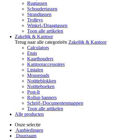
Rugtassen
Schoudertassen
Strandtassen
Trolleys
Winkel-/Draagtassen
Toon alle artikelen
Zakelijk & Kantoor
Terug naar alle categorieën
Zakelijk & Kantoor
Calculators
Etuis
Kaarthouders
Kantooraccessoires
Linialen
Mousepads
Notitieblokken
Notitieboeken
Post-It
Rollup banners
Schrijf-/Documentenmappen
Toon alle artikelen
Alle producten
Onze selectie
Aanbiedingen
Duurzaam