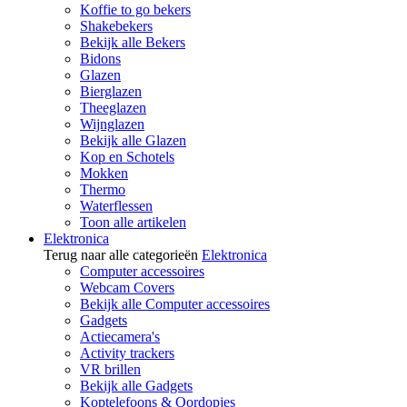
Koffie to go bekers
Shakebekers
Bekijk alle Bekers
Bidons
Glazen
Bierglazen
Theeglazen
Wijnglazen
Bekijk alle Glazen
Kop en Schotels
Mokken
Thermo
Waterflessen
Toon alle artikelen
Elektronica
Terug naar alle categorieën
Elektronica
Computer accessoires
Webcam Covers
Bekijk alle Computer accessoires
Gadgets
Actiecamera's
Activity trackers
VR brillen
Bekijk alle Gadgets
Koptelefoons & Oordopjes