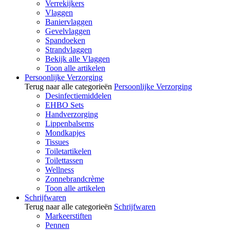
Verrekijkers
Vlaggen
Baniervlaggen
Gevelvlaggen
Spandoeken
Strandvlaggen
Bekijk alle Vlaggen
Toon alle artikelen
Persoonlijke Verzorging
Terug naar alle categorieën
Persoonlijke Verzorging
Desinfectiemiddelen
EHBO Sets
Handverzorging
Lippenbalsems
Mondkapjes
Tissues
Toiletartikelen
Toilettassen
Wellness
Zonnebrandcrème
Toon alle artikelen
Schrijfwaren
Terug naar alle categorieën
Schrijfwaren
Markeerstiften
Pennen