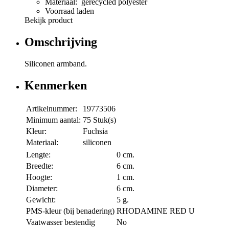
Materiaal: gerecycled polyester
Voorraad laden
Bekijk product
Omschrijving
Siliconen armband.
Kenmerken
Artikelnummer:
19773506
Minimum aantal:
75 Stuk(s)
Kleur:
Fuchsia
Materiaal:
siliconen
Lengte:
0 cm.
Breedte:
6 cm.
Hoogte:
1 cm.
Diameter:
6 cm.
Gewicht:
5 g.
PMS-kleur (bij benadering)
RHODAMINE RED U
Vaatwasser bestendig
No