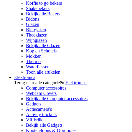
Koffie to go bekers
Shakebekers
Bekijk alle Bekers
Bidons
Glazen
Bierglazen
Theeglazen
Wijnglazen
Bekijk alle Glazen
Kop en Schotels
Mokken
Thermo
Waterflessen
Toon alle artikelen
Elektronica
Terug naar alle categorieën
Elektronica
Computer accessoires
Webcam Covers
Bekijk alle Computer accessoires
Gadgets
Actiecamera's
Activity trackers
VR brillen
Bekijk alle Gadgets
Koptelefoons & Oordopjes