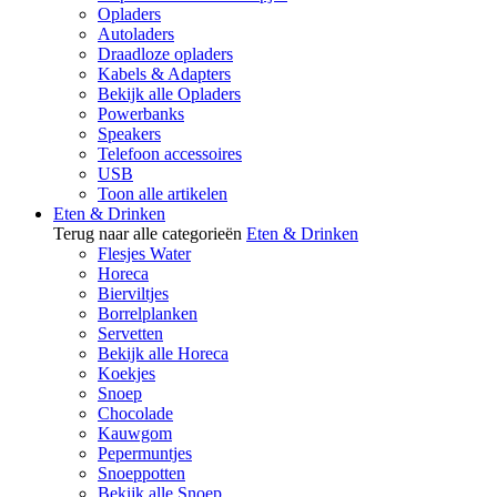
Opladers
Autoladers
Draadloze opladers
Kabels & Adapters
Bekijk alle Opladers
Powerbanks
Speakers
Telefoon accessoires
USB
Toon alle artikelen
Eten & Drinken
Terug naar alle categorieën
Eten & Drinken
Flesjes Water
Horeca
Bierviltjes
Borrelplanken
Servetten
Bekijk alle Horeca
Koekjes
Snoep
Chocolade
Kauwgom
Pepermuntjes
Snoeppotten
Bekijk alle Snoep