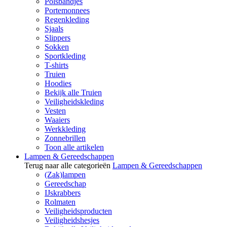
Polsbandjes
Portemonnees
Regenkleding
Sjaals
Slippers
Sokken
Sportkleding
T-shirts
Truien
Hoodies
Bekijk alle Truien
Veiligheidskleding
Vesten
Waaiers
Werkkleding
Zonnebrillen
Toon alle artikelen
Lampen & Gereedschappen
Terug naar alle categorieën
Lampen & Gereedschappen
(Zak)lampen
Gereedschap
IJskrabbers
Rolmaten
Veiligheidsproducten
Veiligheidshesjes