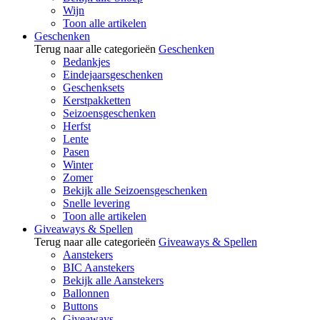
Wijn
Toon alle artikelen
Geschenken
Terug naar alle categorieën
Geschenken
Bedankjes
Eindejaarsgeschenken
Geschenksets
Kerstpakketten
Seizoensgeschenken
Herfst
Lente
Pasen
Winter
Zomer
Bekijk alle Seizoensgeschenken
Snelle levering
Toon alle artikelen
Giveaways & Spellen
Terug naar alle categorieën
Giveaways & Spellen
Aanstekers
BIC Aanstekers
Bekijk alle Aanstekers
Ballonnen
Buttons
Giveaways