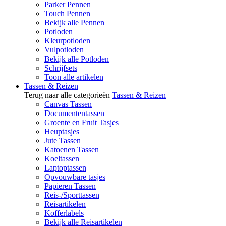
Parker Pennen
Touch Pennen
Bekijk alle Pennen
Potloden
Kleurpotloden
Vulpotloden
Bekijk alle Potloden
Schrijfsets
Toon alle artikelen
Tassen & Reizen
Terug naar alle categorieën
Tassen & Reizen
Canvas Tassen
Documententassen
Groente en Fruit Tasjes
Heuptasjes
Jute Tassen
Katoenen Tassen
Koeltassen
Laptoptassen
Opvouwbare tasjes
Papieren Tassen
Reis-/Sporttassen
Reisartikelen
Kofferlabels
Bekijk alle Reisartikelen