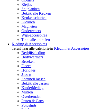
Openers
Rietjes
Snijplanken
Bekijk alle Keuken
Keukenschorten
Klokken
Magneten
Onderzetters
Wijn-accessoires
Toon alle artikelen
Kleding & Accessoires
Terug naar alle categorieën
Kleding & Accessoires
Bedrijfskleding
Bodywarmers
Broeken
Fleece
Horloges
Jassen
Softshell Jassen
Bekijk alle Jassen
Kinderkleding
Mutsen
Overhemden
Petten & Caps
Poloshirts