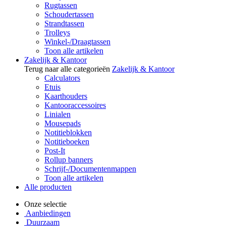
Rugtassen
Schoudertassen
Strandtassen
Trolleys
Winkel-/Draagtassen
Toon alle artikelen
Zakelijk & Kantoor
Terug naar alle categorieën
Zakelijk & Kantoor
Calculators
Etuis
Kaarthouders
Kantooraccessoires
Linialen
Mousepads
Notitieblokken
Notitieboeken
Post-It
Rollup banners
Schrijf-/Documentenmappen
Toon alle artikelen
Alle producten
Onze selectie
Aanbiedingen
Duurzaam