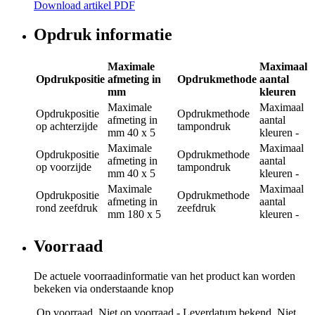
Download artikel PDF
Opdruk informatie
Maximale
Maximaal
Opdrukpositie
afmeting in
Opdrukmethode
aantal
mm
kleuren
Maximale
Maximaal
Opdrukpositie
Opdrukmethode
afmeting in
aantal
op achterzijde
tampondruk
mm
40 x 5
kleuren
-
Maximale
Maximaal
Opdrukpositie
Opdrukmethode
afmeting in
aantal
op voorzijde
tampondruk
mm
40 x 5
kleuren
-
Maximale
Maximaal
Opdrukpositie
Opdrukmethode
afmeting in
aantal
rond zeefdruk
zeefdruk
mm
180 x 5
kleuren
-
Voorraad
De actuele voorraadinformatie van het product kan worden
bekeken via onderstaande knop
Op voorraad
Niet op voorraad - Leverdatum bekend
Niet