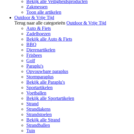
Bekijk alle Veiligheidsproducten
Zakmessen
Toon alle artikelen
Outdoor & Vrije Tijd
Terug naar alle categorieën
Outdoor & Vrije Tijd
Auto & Fiets
Zadelhoezen
Bekijk alle Auto & Fiets
BBQ
Dierenartikelen
Frisbees
Golf
Paraplu's
Opvouwbare paraplus
Stormparaplus
Bekijk alle Paraplu's
Sportartikelen
Voetballen
Bekijk alle Sportartikelen
Strand
Strandlakens
Strandstoelen
Bekijk alle Strand
Strandballen
Tuin