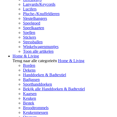
Lanyards/Keycords
Lucifers
Pluche-/Knuffeldieren
Sleutelhangers
Speelgoed
Speelkaarten
Spellen
Stickers
Stressballen
Winkelwagenmuntjes
Toon alle artikelen
Home & Living
Terug naar alle categorieën
Home & Living
Borden
Dekens
Handdoeken & Badtextiel
Badjassen
Sporthanddoeken
Bekijk alle Handdoeken & Badtextiel
Kaarsen
Keuken
Bestek
Broodtrommels
Keukenmessen