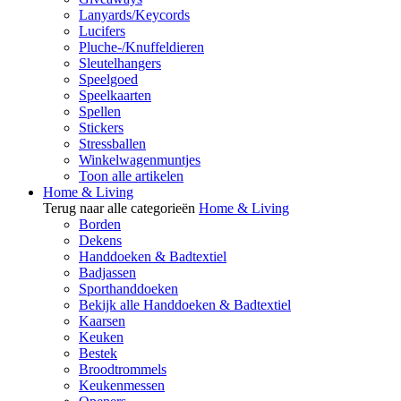
Lanyards/Keycords
Lucifers
Pluche-/Knuffeldieren
Sleutelhangers
Speelgoed
Speelkaarten
Spellen
Stickers
Stressballen
Winkelwagenmuntjes
Toon alle artikelen
Home & Living
Terug naar alle categorieën
Home & Living
Borden
Dekens
Handdoeken & Badtextiel
Badjassen
Sporthanddoeken
Bekijk alle Handdoeken & Badtextiel
Kaarsen
Keuken
Bestek
Broodtrommels
Keukenmessen