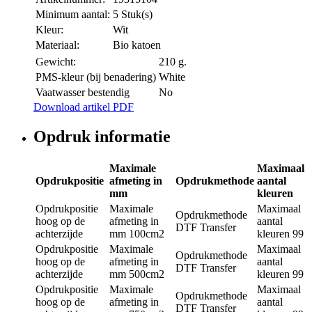
Minimum aantal:
5 Stuk(s)
Kleur:
Wit
Materiaal:
Bio katoen
Gewicht:
210 g.
PMS-kleur (bij benadering)
White
Vaatwasser bestendig
No
Download artikel PDF
Opdruk informatie
Maximale
Maximaal
Opdrukpositie
afmeting in
Opdrukmethode
aantal
mm
kleuren
Opdrukpositie
Maximale
Maximaal
Opdrukmethode
hoog op de
afmeting in
aantal
DTF Transfer
achterzijde
mm
100cm2
kleuren
99
Opdrukpositie
Maximale
Maximaal
Opdrukmethode
hoog op de
afmeting in
aantal
DTF Transfer
achterzijde
mm
500cm2
kleuren
99
Opdrukpositie
Maximale
Maximaal
Opdrukmethode
hoog op de
afmeting in
aantal
DTF Transfer