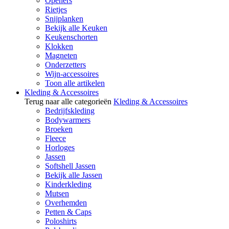
Openers
Rietjes
Snijplanken
Bekijk alle Keuken
Keukenschorten
Klokken
Magneten
Onderzetters
Wijn-accessoires
Toon alle artikelen
Kleding & Accessoires
Terug naar alle categorieën
Kleding & Accessoires
Bedrijfskleding
Bodywarmers
Broeken
Fleece
Horloges
Jassen
Softshell Jassen
Bekijk alle Jassen
Kinderkleding
Mutsen
Overhemden
Petten & Caps
Poloshirts