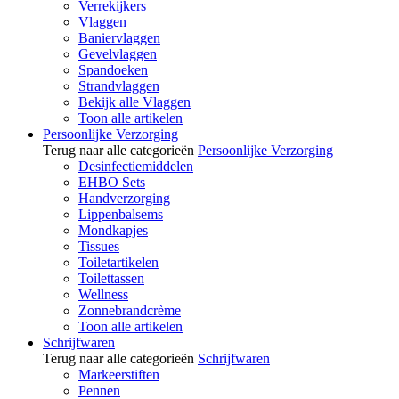
Verrekijkers
Vlaggen
Baniervlaggen
Gevelvlaggen
Spandoeken
Strandvlaggen
Bekijk alle Vlaggen
Toon alle artikelen
Persoonlijke Verzorging
Terug naar alle categorieën
Persoonlijke Verzorging
Desinfectiemiddelen
EHBO Sets
Handverzorging
Lippenbalsems
Mondkapjes
Tissues
Toiletartikelen
Toilettassen
Wellness
Zonnebrandcrème
Toon alle artikelen
Schrijfwaren
Terug naar alle categorieën
Schrijfwaren
Markeerstiften
Pennen