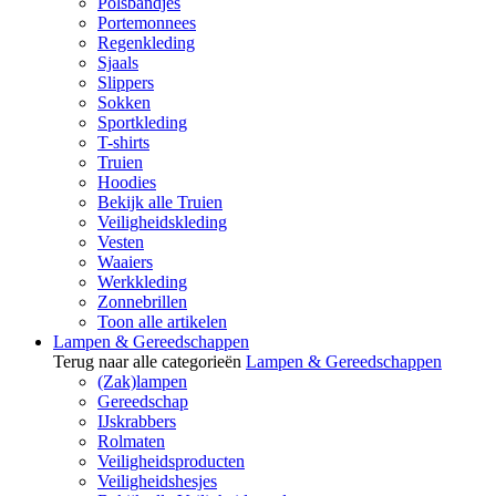
Polsbandjes
Portemonnees
Regenkleding
Sjaals
Slippers
Sokken
Sportkleding
T-shirts
Truien
Hoodies
Bekijk alle Truien
Veiligheidskleding
Vesten
Waaiers
Werkkleding
Zonnebrillen
Toon alle artikelen
Lampen & Gereedschappen
Terug naar alle categorieën
Lampen & Gereedschappen
(Zak)lampen
Gereedschap
IJskrabbers
Rolmaten
Veiligheidsproducten
Veiligheidshesjes