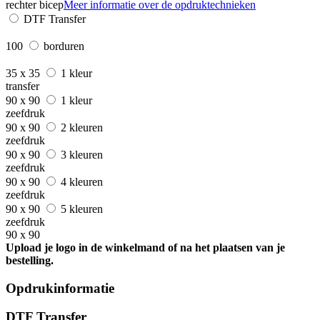
rechter bicep
Meer informatie over de opdruktechnieken
DTF Transfer
100
borduren
35 x 35
1 kleur
transfer
90 x 90
1 kleur
zeefdruk
90 x 90
2 kleuren
zeefdruk
90 x 90
3 kleuren
zeefdruk
90 x 90
4 kleuren
zeefdruk
90 x 90
5 kleuren
zeefdruk
90 x 90
Upload je logo in de winkelmand of na het plaatsen van je
bestelling.
Opdrukinformatie
DTF Transfer