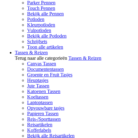
Parker Pennen
Touch Pennen
Bekijk alle Pennen
Potloden
Kleurpotloden
Vulpotloden
Bekijk alle Potloden
Schrijfsets
Toon alle artikelen
Tassen & Reizen
Terug naar alle categorieën
Tassen & Reizen
Canvas Tassen
Documententassen
Groente en Fruit Tasjes
Heuptasjes
Jute Tassen
Katoenen Tassen
Koeltassen
Laptoptassen
Opvouwbare tasjes
Papieren Tassen
Reis-/Sporttassen
Reisartikelen
Kofferlabels
Bekijk alle Reisartikelen