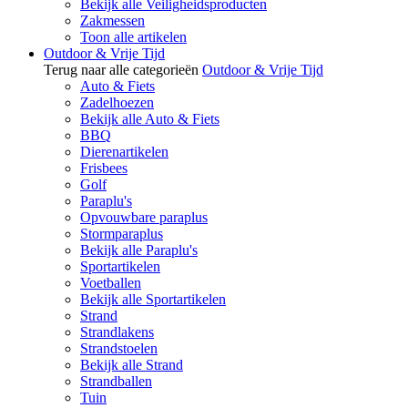
Bekijk alle Veiligheidsproducten
Zakmessen
Toon alle artikelen
Outdoor & Vrije Tijd
Terug naar alle categorieën
Outdoor & Vrije Tijd
Auto & Fiets
Zadelhoezen
Bekijk alle Auto & Fiets
BBQ
Dierenartikelen
Frisbees
Golf
Paraplu's
Opvouwbare paraplus
Stormparaplus
Bekijk alle Paraplu's
Sportartikelen
Voetballen
Bekijk alle Sportartikelen
Strand
Strandlakens
Strandstoelen
Bekijk alle Strand
Strandballen
Tuin