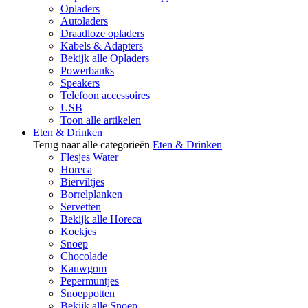
Opladers
Autoladers
Draadloze opladers
Kabels & Adapters
Bekijk alle Opladers
Powerbanks
Speakers
Telefoon accessoires
USB
Toon alle artikelen
Eten & Drinken
Terug naar alle categorieën
Eten & Drinken
Flesjes Water
Horeca
Bierviltjes
Borrelplanken
Servetten
Bekijk alle Horeca
Koekjes
Snoep
Chocolade
Kauwgom
Pepermuntjes
Snoeppotten
Bekijk alle Snoep