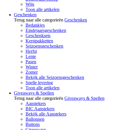
Wijn
Toon alle artikelen
Geschenken
Terug naar alle categorieën
Geschenken
Bedankjes
Eindejaarsgeschenken
Geschenksets
Kerstpakketten
Seizoensgeschenken
Herfst
Lente
Pasen
Winter
Zomer
Bekijk alle Seizoensgeschenken
Snelle levering
Toon alle artikelen
Giveaways & Spellen
Terug naar alle categorieën
Giveaways & Spellen
Aanstekers
BIC Aanstekers
Bekijk alle Aanstekers
Ballonnen
Buttons
Giveaways