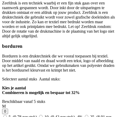
Zeefdruk is een techniek waarbij er een fijn stuk gaas over een
raamwerk gespannen wordt. Door inkt door de uitsparingen te
drukken ontstaat er een afdruk op jouw product. Zeefdruk is een
druktechniek die gebruikt wordt voor zowel grafische doeleinden als
voor de industrie. Zo kan er textiel mee bedrukt worden maar
worden er ook printplaten mee bedrukt. Let op! Zeefdruk rondom:
Door de rotatie van de drukmachine is de plaatsing van het logo niet
altijd gelijk uitgelijnd.
borduren
Borduren is een druktechniek die we vooral toepassen bij textiel.
Door middel van naald en draad wordt een tekst, logo of afbeelding
op het artikel gestikt. Omdat we gebruikmaken van polyester draden
is het borduursel kleurvast en krimpt het niet.
Selecteer aantal stuks
Aantal stuks:
Kies je aantal
Combineren is mogelijk en
bespaar tot 32%
Beschikbaar vanaf 5 stuks
M
0
5 (9,78 per stuk)
10 (9,42 per stuk)
-4%
25 (8,91 per