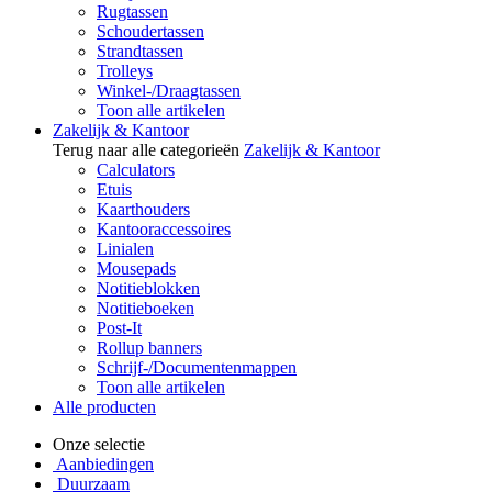
Rugtassen
Schoudertassen
Strandtassen
Trolleys
Winkel-/Draagtassen
Toon alle artikelen
Zakelijk & Kantoor
Terug naar alle categorieën
Zakelijk & Kantoor
Calculators
Etuis
Kaarthouders
Kantooraccessoires
Linialen
Mousepads
Notitieblokken
Notitieboeken
Post-It
Rollup banners
Schrijf-/Documentenmappen
Toon alle artikelen
Alle producten
Onze selectie
Aanbiedingen
Duurzaam