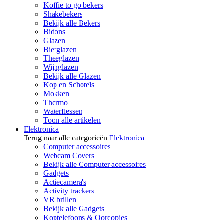
Koffie to go bekers
Shakebekers
Bekijk alle Bekers
Bidons
Glazen
Bierglazen
Theeglazen
Wijnglazen
Bekijk alle Glazen
Kop en Schotels
Mokken
Thermo
Waterflessen
Toon alle artikelen
Elektronica
Terug naar alle categorieën
Elektronica
Computer accessoires
Webcam Covers
Bekijk alle Computer accessoires
Gadgets
Actiecamera's
Activity trackers
VR brillen
Bekijk alle Gadgets
Koptelefoons & Oordopjes