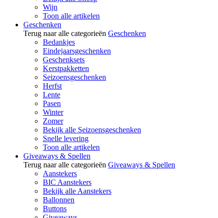
Wijn
Toon alle artikelen
Geschenken
Terug naar alle categorieën
Geschenken
Bedankjes
Eindejaarsgeschenken
Geschenksets
Kerstpakketten
Seizoensgeschenken
Herfst
Lente
Pasen
Winter
Zomer
Bekijk alle Seizoensgeschenken
Snelle levering
Toon alle artikelen
Giveaways & Spellen
Terug naar alle categorieën
Giveaways & Spellen
Aanstekers
BIC Aanstekers
Bekijk alle Aanstekers
Ballonnen
Buttons
Giveaways