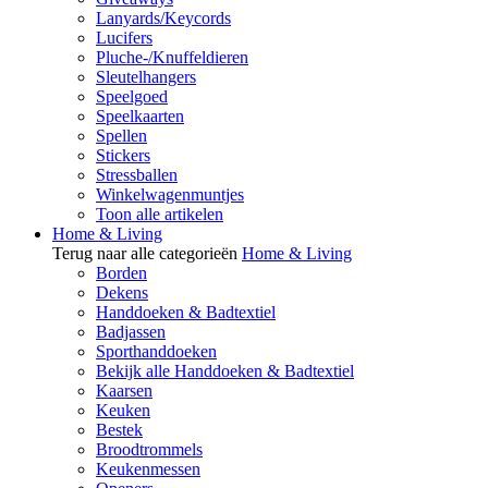
Lanyards/Keycords
Lucifers
Pluche-/Knuffeldieren
Sleutelhangers
Speelgoed
Speelkaarten
Spellen
Stickers
Stressballen
Winkelwagenmuntjes
Toon alle artikelen
Home & Living
Terug naar alle categorieën
Home & Living
Borden
Dekens
Handdoeken & Badtextiel
Badjassen
Sporthanddoeken
Bekijk alle Handdoeken & Badtextiel
Kaarsen
Keuken
Bestek
Broodtrommels
Keukenmessen