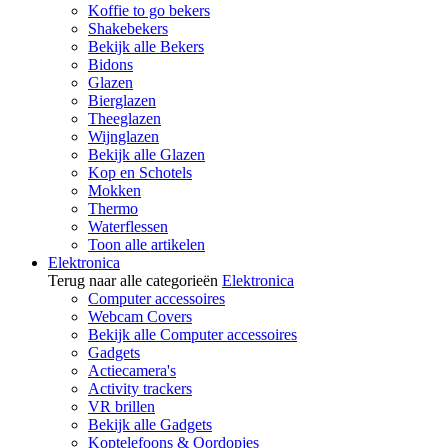
Koffie to go bekers
Shakebekers
Bekijk alle Bekers
Bidons
Glazen
Bierglazen
Theeglazen
Wijnglazen
Bekijk alle Glazen
Kop en Schotels
Mokken
Thermo
Waterflessen
Toon alle artikelen
Elektronica
Terug naar alle categorieën
Elektronica
Computer accessoires
Webcam Covers
Bekijk alle Computer accessoires
Gadgets
Actiecamera's
Activity trackers
VR brillen
Bekijk alle Gadgets
Koptelefoons & Oordopjes