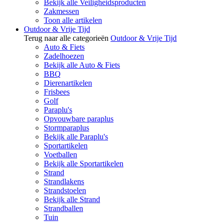
Bekijk alle Veiligheidsproducten
Zakmessen
Toon alle artikelen
Outdoor & Vrije Tijd
Terug naar alle categorieën
Outdoor & Vrije Tijd
Auto & Fiets
Zadelhoezen
Bekijk alle Auto & Fiets
BBQ
Dierenartikelen
Frisbees
Golf
Paraplu's
Opvouwbare paraplus
Stormparaplus
Bekijk alle Paraplu's
Sportartikelen
Voetballen
Bekijk alle Sportartikelen
Strand
Strandlakens
Strandstoelen
Bekijk alle Strand
Strandballen
Tuin