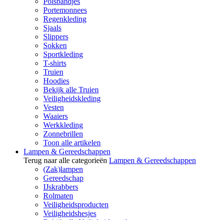
Polsbandjes
Portemonnees
Regenkleding
Sjaals
Slippers
Sokken
Sportkleding
T-shirts
Truien
Hoodies
Bekijk alle Truien
Veiligheidskleding
Vesten
Waaiers
Werkkleding
Zonnebrillen
Toon alle artikelen
Lampen & Gereedschappen
Terug naar alle categorieën
Lampen & Gereedschappen
(Zak)lampen
Gereedschap
IJskrabbers
Rolmaten
Veiligheidsproducten
Veiligheidshesjes