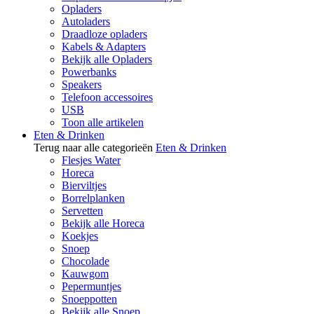
Opladers
Autoladers
Draadloze opladers
Kabels & Adapters
Bekijk alle Opladers
Powerbanks
Speakers
Telefoon accessoires
USB
Toon alle artikelen
Eten & Drinken
Terug naar alle categorieën
Eten & Drinken
Flesjes Water
Horeca
Bierviltjes
Borrelplanken
Servetten
Bekijk alle Horeca
Koekjes
Snoep
Chocolade
Kauwgom
Pepermuntjes
Snoeppotten
Bekijk alle Snoep