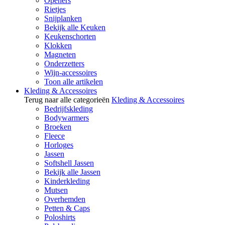
Openers
Rietjes
Snijplanken
Bekijk alle Keuken
Keukenschorten
Klokken
Magneten
Onderzetters
Wijn-accessoires
Toon alle artikelen
Kleding & Accessoires
Terug naar alle categorieën
Kleding & Accessoires
Bedrijfskleding
Bodywarmers
Broeken
Fleece
Horloges
Jassen
Softshell Jassen
Bekijk alle Jassen
Kinderkleding
Mutsen
Overhemden
Petten & Caps
Poloshirts