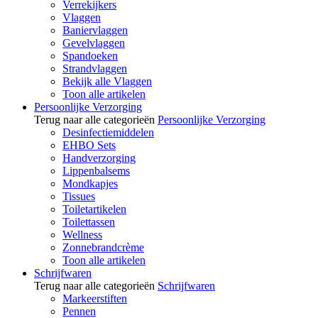
Verrekijkers
Vlaggen
Baniervlaggen
Gevelvlaggen
Spandoeken
Strandvlaggen
Bekijk alle Vlaggen
Toon alle artikelen
Persoonlijke Verzorging
Terug naar alle categorieën
Persoonlijke Verzorging
Desinfectiemiddelen
EHBO Sets
Handverzorging
Lippenbalsems
Mondkapjes
Tissues
Toiletartikelen
Toilettassen
Wellness
Zonnebrandcrème
Toon alle artikelen
Schrijfwaren
Terug naar alle categorieën
Schrijfwaren
Markeerstiften
Pennen