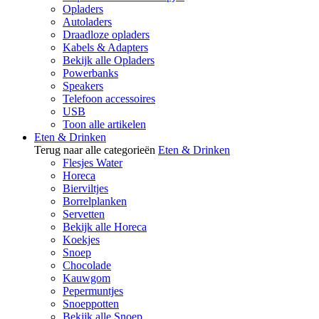
Opladers
Autoladers
Draadloze opladers
Kabels & Adapters
Bekijk alle Opladers
Powerbanks
Speakers
Telefoon accessoires
USB
Toon alle artikelen
Eten & Drinken
Terug naar alle categorieën
Eten & Drinken
Flesjes Water
Horeca
Bierviltjes
Borrelplanken
Servetten
Bekijk alle Horeca
Koekjes
Snoep
Chocolade
Kauwgom
Pepermuntjes
Snoeppotten
Bekijk alle Snoep