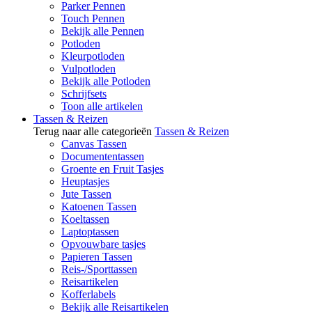
Parker Pennen
Touch Pennen
Bekijk alle Pennen
Potloden
Kleurpotloden
Vulpotloden
Bekijk alle Potloden
Schrijfsets
Toon alle artikelen
Tassen & Reizen
Terug naar alle categorieën
Tassen & Reizen
Canvas Tassen
Documententassen
Groente en Fruit Tasjes
Heuptasjes
Jute Tassen
Katoenen Tassen
Koeltassen
Laptoptassen
Opvouwbare tasjes
Papieren Tassen
Reis-/Sporttassen
Reisartikelen
Kofferlabels
Bekijk alle Reisartikelen