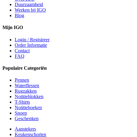
Duurzaamheid
Werken bij IGO
Blog
Mijn IGO
Login / Registreer
Order Informatie
Contact
FAQ
Populaire Categoriën
Pennen
Waterflessen
Rugzakken
Notitieblokken
T-Shirts
Notitieboeken
Snoep
Geschenken
Aanstekers
Keukenschorten