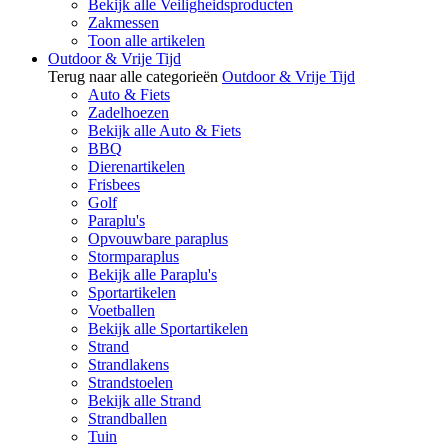
Bekijk alle Veiligheidsproducten
Zakmessen
Toon alle artikelen
Outdoor & Vrije Tijd
Terug naar alle categorieën
Outdoor & Vrije Tijd
Auto & Fiets
Zadelhoezen
Bekijk alle Auto & Fiets
BBQ
Dierenartikelen
Frisbees
Golf
Paraplu's
Opvouwbare paraplus
Stormparaplus
Bekijk alle Paraplu's
Sportartikelen
Voetballen
Bekijk alle Sportartikelen
Strand
Strandlakens
Strandstoelen
Bekijk alle Strand
Strandballen
Tuin