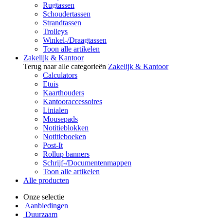
Rugtassen
Schoudertassen
Strandtassen
Trolleys
Winkel-/Draagtassen
Toon alle artikelen
Zakelijk & Kantoor
Terug naar alle categorieën
Zakelijk & Kantoor
Calculators
Etuis
Kaarthouders
Kantooraccessoires
Linialen
Mousepads
Notitieblokken
Notitieboeken
Post-It
Rollup banners
Schrijf-/Documentenmappen
Toon alle artikelen
Alle producten
Onze selectie
Aanbiedingen
Duurzaam