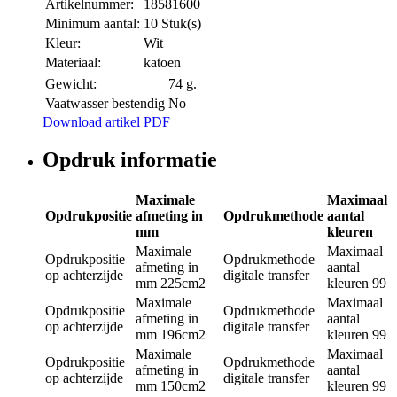
Artikelnummer:
18581600
Minimum aantal:
10 Stuk(s)
Kleur:
Wit
Materiaal:
katoen
Gewicht:
74 g.
Vaatwasser bestendig
No
Download artikel PDF
Opdruk informatie
Maximale
Maximaal
Opdrukpositie
afmeting in
Opdrukmethode
aantal
mm
kleuren
Maximale
Maximaal
Opdrukpositie
Opdrukmethode
afmeting in
aantal
op achterzijde
digitale transfer
mm
225cm2
kleuren
99
Maximale
Maximaal
Opdrukpositie
Opdrukmethode
afmeting in
aantal
op achterzijde
digitale transfer
mm
196cm2
kleuren
99
Maximale
Maximaal
Opdrukpositie
Opdrukmethode
afmeting in
aantal
op achterzijde
digitale transfer
mm
150cm2
kleuren
99