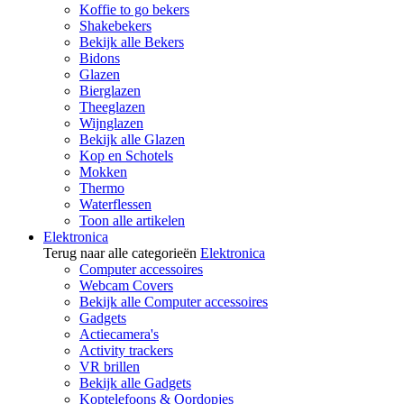
Koffie to go bekers
Shakebekers
Bekijk alle Bekers
Bidons
Glazen
Bierglazen
Theeglazen
Wijnglazen
Bekijk alle Glazen
Kop en Schotels
Mokken
Thermo
Waterflessen
Toon alle artikelen
Elektronica
Terug naar alle categorieën
Elektronica
Computer accessoires
Webcam Covers
Bekijk alle Computer accessoires
Gadgets
Actiecamera's
Activity trackers
VR brillen
Bekijk alle Gadgets
Koptelefoons & Oordopjes