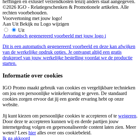
heffingen en exlusief verzendkosten tenzij anders staat aangegeven.
©2026 IGO - Relatiegeschenken & Promotionele artikelen. Alle
rechten voorbehouden.
Voorvertoning met jouw logo!
Aan
Uit
Bekijk nu
Logo wijzigen
Uit
Automatisch gegenereerd voorbeeld met jouw logo
i
Dit is een automatisch gegenereerd voorbeeld en deze kan afwijken
van de werkelijke opdruk opties. Je ontvangt altijd een gratis
drukproef van jouw werkelijke bestelling voordat we de productie
starten.
Informatie over cookies
IGO Promo maakt gebruik van cookies en vergelijkbare technieken
om jou een persoonlijke winkelervaring te geven. De standaard
cookies zorgen ervoor dat jij een goede ervaring hebt op onze
website.
Jij kunt kiezen om persoonlijke cookies te accepteren of te
weigeren
.
Door deze te accepteren kunnen wij en derde partijen jouw
internetgedrag volgen en gepersonaliseerde content laten zien. Meer
weten? Lees
hier
alles over ons cookiebeleid.
Ik ga akkoord