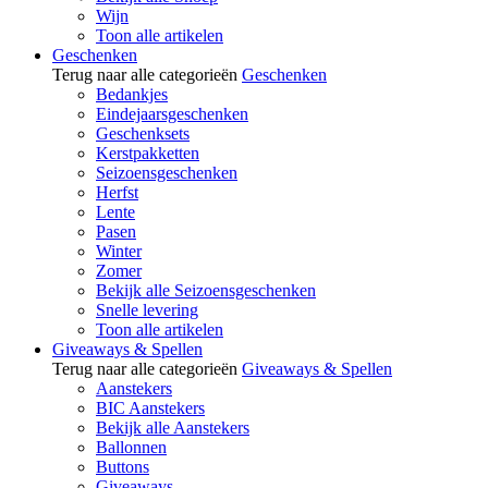
Wijn
Toon alle artikelen
Geschenken
Terug naar alle categorieën
Geschenken
Bedankjes
Eindejaarsgeschenken
Geschenksets
Kerstpakketten
Seizoensgeschenken
Herfst
Lente
Pasen
Winter
Zomer
Bekijk alle Seizoensgeschenken
Snelle levering
Toon alle artikelen
Giveaways & Spellen
Terug naar alle categorieën
Giveaways & Spellen
Aanstekers
BIC Aanstekers
Bekijk alle Aanstekers
Ballonnen
Buttons
Giveaways