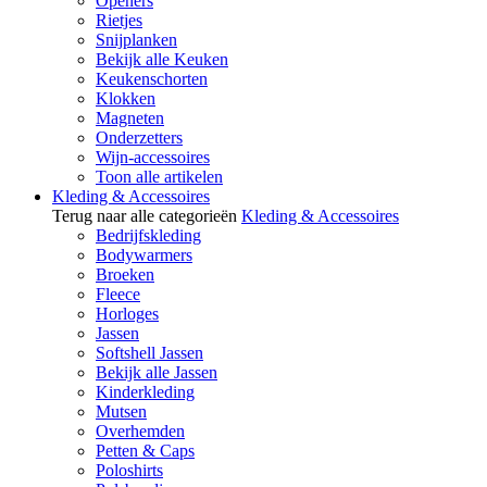
Openers
Rietjes
Snijplanken
Bekijk alle Keuken
Keukenschorten
Klokken
Magneten
Onderzetters
Wijn-accessoires
Toon alle artikelen
Kleding & Accessoires
Terug naar alle categorieën
Kleding & Accessoires
Bedrijfskleding
Bodywarmers
Broeken
Fleece
Horloges
Jassen
Softshell Jassen
Bekijk alle Jassen
Kinderkleding
Mutsen
Overhemden
Petten & Caps
Poloshirts