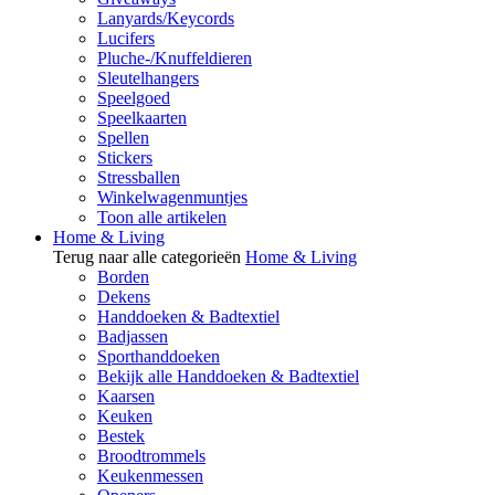
Lanyards/Keycords
Lucifers
Pluche-/Knuffeldieren
Sleutelhangers
Speelgoed
Speelkaarten
Spellen
Stickers
Stressballen
Winkelwagenmuntjes
Toon alle artikelen
Home & Living
Terug naar alle categorieën
Home & Living
Borden
Dekens
Handdoeken & Badtextiel
Badjassen
Sporthanddoeken
Bekijk alle Handdoeken & Badtextiel
Kaarsen
Keuken
Bestek
Broodtrommels
Keukenmessen