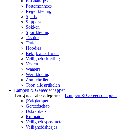
Polsbandjes
Portemonnees
Regenkleding
Sjaals
Slippers
Sokken
Sportkleding
T-shirts
Truien
Hoodies
Bekijk alle Truien
Veiligheidskleding
Vesten
Waaiers
Werkkleding
Zonnebrillen
Toon alle artikelen
Lampen & Gereedschappen
Terug naar alle categorieën
Lampen & Gereedschappen
(Zak)lampen
Gereedschap
IJskrabbers
Rolmaten
Veiligheidsproducten
Veiligheidshesjes